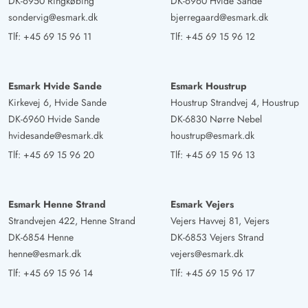
DK-6950 Ringkøbing
DK-6960 Hvide Sande
sondervig@esmark.dk
bjerregaard@esmark.dk
Tlf:
+45 69 15 96 11
Tlf:
+45 69 15 96 12
Esmark Hvide Sande
Esmark Houstrup
Kirkevej 6, Hvide Sande
Houstrup Strandvej 4, Houstrup
DK-6960 Hvide Sande
DK-6830 Nørre Nebel
hvidesande@esmark.dk
houstrup@esmark.dk
Tlf:
+45 69 15 96 20
Tlf:
+45 69 15 96 13
Esmark Henne Strand
Esmark Vejers
Strandvejen 422, Henne Strand
Vejers Havvej 81, Vejers
DK-6854 Henne
DK-6853 Vejers Strand
henne@esmark.dk
vejers@esmark.dk
Tlf:
+45 69 15 96 14
Tlf:
+45 69 15 96 17