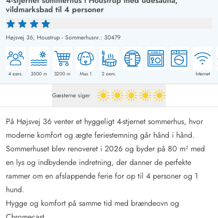
4-stjernet sommerhus i Houstrup med udesauna,
vildmarksbad til 4 personer
Højsvej 36,
Houstrup
-
Sommerhusnr.: 30479
4
pers.
3500
m
3200
m
Max 1
2
pers.
Internet
Gæsterne siger
5 ud af 5
På Højsvej 36 venter et hyggeligt 4-stjernet sommerhus, hvor
moderne komfort og ægte feriestemning går hånd i hånd.
Sommerhuset blev renoveret i 2026 og byder på 80 m² med
en lys og indbydende indretning, der danner de perfekte
rammer om en afslappende ferie for op til 4 personer og 1
hund.
Hygge og komfort på samme tid med brændeovn og
Chromecast