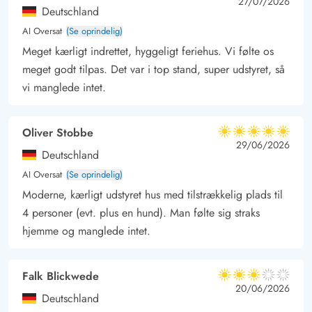
5 ud af 5
5 out of 5
27/07/2026
Deutschland
gennem skov og klitlandskaber, mens den brede sandstrand
AI Oversat
(Se oprindelig)
ved Vesterhavet ligger inden for kort afstand.
Meget kærligt indrettet, hyggeligt feriehus. Vi følte os
I Nørre Nebel finder I både svømmehal og de populære
meget godt tilpas. Det var i top stand, super udstyret, så
skinnecykler, som er en sjov oplevelse for hele familien. Rejser
vi manglede intet.
I med børn, er Dyrehaven Engholm også et oplagt udflugtsmål
med klappedyr og hyggelige omgivelser.
Oliver Stobbe
Her får I et sommerhus, hvor komfort, naturoplevelser og
5 ud af 5
5 ud af 5
5 out of 5
29/06/2026
wellness går op i en højere enhed – perfekt til en ferie med
Deutschland
ro, kvalitetstid og afslapning året rundt.
AI Oversat
(Se oprindelig)
Moderne, kærligt udstyret hus med tilstrækkelig plads til
4 personer (evt. plus en hund). Man følte sig straks
hjemme og manglede intet.
Falk Blickwede
3 ud af 5
3 ud af 5
3 out of 5
20/06/2026
Deutschland