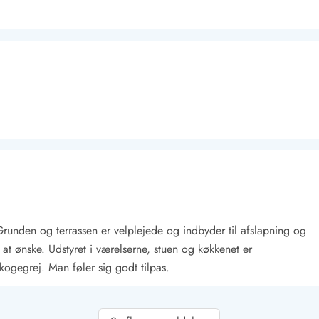
Kontakt Blåvand
Kontakt Vejers
Kontakt Henne
Kontakt Rømø
Kontakt
 Grunden og terrassen er velplejede og indbyder til afslapning og
 at ønske. Udstyret i værelserne, stuen og køkkenet er
 kogegrej. Man føler sig godt tilpas.