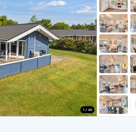
for 6 Personer
Sommerhuse til nytår
for 8 Personer
for 10 personer
de Sande
Sommerhuse i Søndervig
 i Henne Strand
Sommerhuse i Lodbjerg
 i Ho
Sommerhuse i Nr. Lyngv
i Houstrup
Sommerhuse på Rømø
 i Houvig
Sommerhuse i Søndervi
å Holmsland Klit
Sommerhuse i Skodbjer
 på Holmsland
Sommerhuse i Thorsmin
 i Hvide Sande
Sommerhuse i Vedersø Kl
 i Jegum
Sommerhuse i Vejers Str
 i Klegod
Sommerhuse i Vester Hu
1 / 40
e hos os