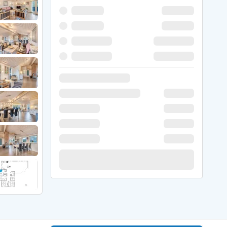
 Hede
ig
g
ge
de
it
and
sby