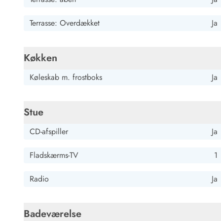
rundt om huset. Fremragende feriedestination.
Terrasse: Overdækket
Ja
Køkken
Køleskab m. frostboks
Ja
Stue
CD-afspiller
Ja
Fladskærms-TV
1
Radio
Ja
Badeværelse