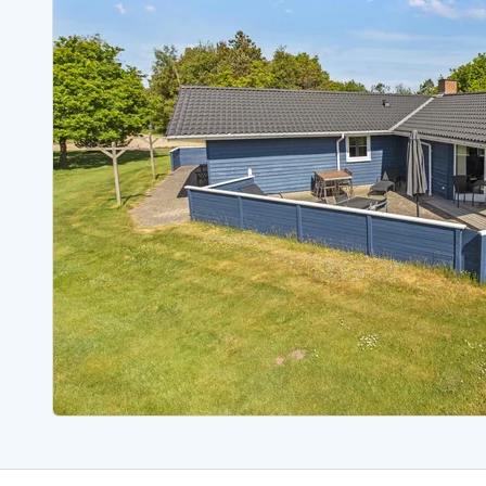
Sommerhuse med spa
Sommerhuse 
Sommerhuse med fredagsskift
Sommerhuse 
Sommerhuse med plads til fangsten
Sommerhuse 
Sommerhuse i Bjerregård
Sommerhuse i Blåvand
Sommerhuse i Hvi
Sommerhuse i Årgab
Sommerhuse
Sommerhuse i Arrild
Sommerhuse
Sommerhuse i Bjerregård
Sommerhuse 
Sommerhuse i Blåvand
Sommerhuse
Sommerhuse i Bork Havn
Sommerhus p
Sommerhuse i Fjand
Sommerhuse
Sommerhuse på Fanø
Sommerhuse
Sommerhuse i Grærup Strand
Sommerhuse
Sommerhuse i Haurvig
Sommerhuse
Esmark Rejsecurity
Esmark KidsVIP
Esmark VIP partnerfordele
Fordel
Praktiske informationer
Åbningstider og døgnvagt
Ankomst