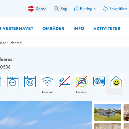
Sprog
Søg
Ejerlogin
Favoritliste
 VESTERHAVET
OMRÅDER
INFO
AKTIVITETER
skønt udeareal
deareal
30538
 med søndagsskift
Sommerhuse for 12 Pers
med aktivitetsrum
Sommerhuse for 14 Pers
med ladestation (elbil)
Store sommerhuse (for g
Internet
Ladning
med brændeovn
Sommerhuse i påskeferi
erhuse
Sommerhuse i sommerfer
 med ydersæsonrabat
Sommerhuse i efterårsfer
for 2 personer
Sommerhuse i vinterferie
for 4 Personer
Sommerhuse i juleferien