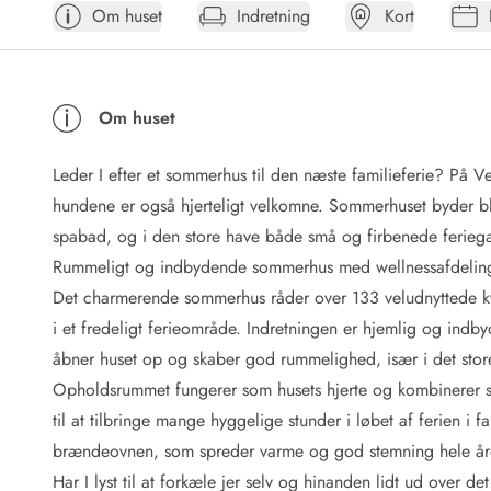
Om huset
Indretning
Kort
Afrejse
Sommerhus ABC
Booking FAQ
Forbrugsafregning (Strøm, vand...)
Om huset
Lån og lej
Pakkeliste
Leder I efter et sommerhus til den næste familieferie? På Ve
Rengøring
Gavekort
hundene er også hjerteligt velkomne. Sommerhuset byder b
Book tidligt
spabad, og i den store have både små og firbenede feriegæs
Lejebetingelser
Rummeligt og indbydende sommerhus med wellnessafdelin
Info
Det charmerende sommerhus råder over 133 veludnyttede kva
Vejret i Danmark
i et fredeligt ferieområde. Indretningen er hjemlig og indb
Sæsontider
åbner huset op og skaber god rummelighed, især i det sto
Baderegler
Naturbeskyttelse
Opholdsrummet fungerer som husets hjerte og kombinerer s
Webcam
til at tilbringe mange hyggelige stunder i løbet af ferien i
Fotokonkurrence
brændeovnen, som spreder varme og god stemning hele åre
Kort
Har I lyst til at forkæle jer selv og hinanden lidt ud over d