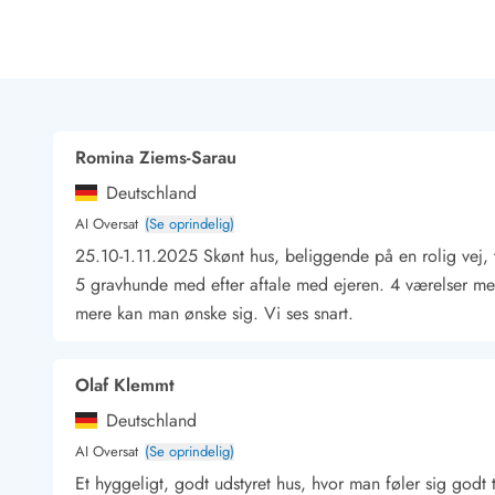
Rav - find det selv langs Vesterhavet
Indendørs legelande
Zoologiske haver og dyreparker
Sportsaktiviteter
Lystfiskeri på Vestkysten
Bowling
Romina Ziems-Sarau
Minigolf i Vestjylland
Deutschland
Svømmehaller og badelande
Golfferie i sommerhus
AI Oversat
(Se oprindelig)
Fitness og træning
25.10-1.11.2025 Skønt hus, beliggende på en rolig vej, ter
Cykelferie
5 gravhunde med efter aftale med ejeren. 4 værelser 
Rideskoler/Ponyridning
mere kan man ønske sig. Vi ses snart.
Surfing
Vandring langs Vestkysten
Vandski for hele familien
Olaf Klemmt
Sejlads langs Vestkysten
Deutschland
Kulturaktiviteter
AI Oversat
(Se oprindelig)
Historiske museer
Et hyggeligt, godt udstyret hus, hvor man føler sig godt 
Kunstmuseer