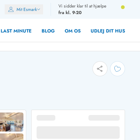
Vi sidder klar til at hjælpe
Mit Esmark
fra kl. 9-20
LAST MINUTE
BLOG
OM OS
UDLEJ DIT HUS
oner
oner
rupper)
en
ien
ien
n