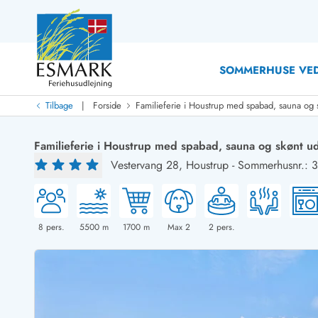
SOMMERHUSE VED
|
Tilbage
Forside
Familieferie i Houstrup med spabad, sauna og 
Last Minute
Last minute
Familieferie i Houstrup med spabad, sauna og skønt u
Nyheder
Vestervang 28,
Houstrup
-
Sommerhusnr.: 
Nyheder hos Esmark
Med swimmingpool
Sommerhuse med hund
Nyrenoverede sommerhuse
Sommerhuse
Sommerhuse med slutrengøring inklusive
Sommerhuse 
Sommerhuse tæt ved vandet
Sommerhuse 
8
pers.
5500
m
1700
m
Max 2
2
pers.
Sommerhuse med internet
Feriehuse 
Nybyggede sommerhuse
Luksussomm
Sommerhuse med sauna
Sommerhuse
Røgfrie/ikke-ryger sommerhuse
Sommerhuse 
Sommerhuse med udsigt
Sommerhuse 