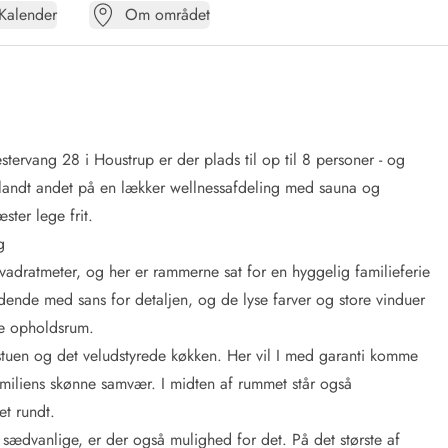
Kalender
Om området
stervang 28 i Houstrup er der plads til op til 8 personer - og
landt andet på en lækker wellnessafdeling med sauna og
ter lege frit.
g
dratmeter, og her er rammerne sat for en hyggelig familieferie
ydende med sans for detaljen, og de lyse farver og store vinduer
re opholdsrum.
tuen og det veludstyrede køkken. Her vil I med garanti komme
 familiens skønne samvær. I midten af rummet står også
t rundt.
et sædvanlige, er der også mulighed for det. På det største af