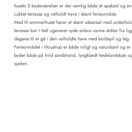
Fordele hos os
husets 2 badeværelser er der nemlig både et spabad og en s
Esmark Rejsecurity
Lukket terrasse og velholdt have i skønt ferieområde
Esmark KidsVIP
Esmark VIP: Fordele og rabataftaler
Med til sommerhuset hører et skønt udeareal med underhol
Prisgaranti
terrasse kan I helt ugeneret nyde solens varme stråler fra l
Ingen depositum
dagene til at gå i den velholdte have med boldspil og leg. D
Gæsteanmeldelser
Ferieområdet i Houstrup er både roligt og naturskønt og er 
Gratis WiFi i ferieområdet
byder både på hvid sandstrand, lyngklædt hedelandskab og vi
Rabat
sjælen.
We love people!
Fritidsaktiviteter
Esmark VIP partnerfordele
Esmark KidsVIP
LEGOLAND® rabat
Ferie med børn
Ferie med hund
Ferie ved stranden
Naturoplevelser