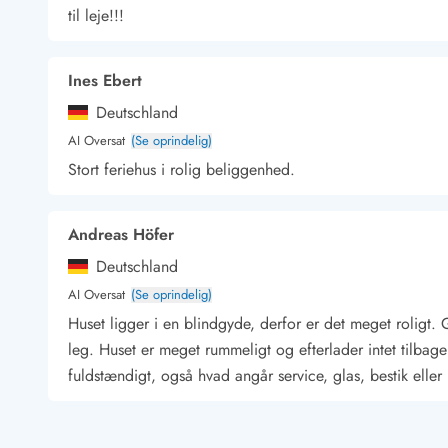
til leje!!!
Kunsthåndværk og gallerier
Kulinariske oplevelser
Sandskulpturfestival
Ines Ebert
Hold jul i sommerhuset
Deutschland
Vikingetiden i Danmark
AI Oversat
(Se oprindelig)
Stort feriehus i rolig beliggenhed.
Kontakt Bjerregård
Kontakt Søndervig
Kontakt Houstrup
Kontakt Fanø
Andreas Höfer
Kontakt, åbningstider og døgnvagt
Feriehusudlejning siden 1965
Deutschland
Bæredygtighed
AI Oversat
(Se oprindelig)
Gæsterne siger
Huset ligger i en blindgyde, derfor er det meget roligt.
Nyhedsbrev
leg. Huset er meget rummeligt og efterlader intet tilbage
Sponsorater - Esmark støtter
fuldstændigt, også hvad angår service, glas, bestik eller
Lejebetingelser
Persondata- og cookiepolitik
Presse
Melanie Bruhn