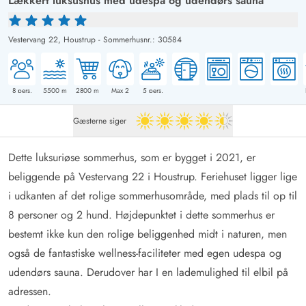
Lækkert luksushus med udespa og udendørs sauna
Vestervang 22,
Houstrup
-
Sommerhusnr.: 30584
8
pers.
5500
m
2800
m
Max 2
5
pers.
Gæsterne siger
4.5 ud af 5
Dette luksuriøse sommerhus, som er bygget i 2021, er
beliggende på Vestervang 22 i Houstrup. Feriehuset ligger lige
i udkanten af ​​det rolige sommerhusområde, med plads til op til
8 personer og 2 hund. Højdepunktet i dette sommerhus er
bestemt ikke kun den rolige beliggenhed midt i naturen, men
også de fantastiske wellness-faciliteter med egen udespa og
udendørs sauna. Derudover har I en lademulighed til elbil på
adressen.