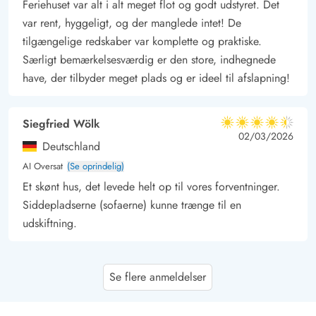
Feriehuset var alt i alt meget flot og godt udstyret. Det
en fantastisk familieferie med mange muligheder.
var rent, hyggeligt, og der manglede intet! De
tilgængelige redskaber var komplette og praktiske.
Særligt bemærkelsesværdig er den store, indhegnede
have, der tilbyder meget plads og er ideel til afslapning!
Siegfried Wölk
4.5 ud af 5
4.5 ud af 5
4.5 out of 5
02/03/2026
Deutschland
AI Oversat
(Se oprindelig)
Et skønt hus, det levede helt op til vores forventninger.
Siddepladserne (sofaerne) kunne trænge til en
udskiftning.
Hans-Hermann Rixen
4.5 ud af 5
Se flere anmeldelser
4.5 ud af 5
4.5 out of 5
22/09/2025
Deutschland
AI Oversat
(Se oprindelig)