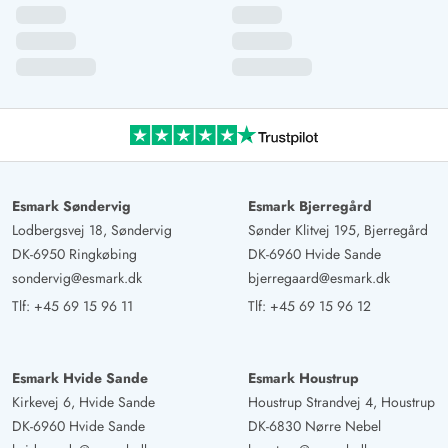
Konstantin Jakobi
5 ud af 5
5 ud af 5
5 out of 5
28/08/2024
Deutschland
AI Oversat
(Se oprindelig)
Sommerhuset er moderne indrettet samt lyst og åbent.
Udover whirlpool og sauna byder det på billard,
airhockey og bordtennis til underholdning. Det er alt
sammen meget rent og i bedste stand.
Esmark Søndervig
Esmark Bjerregård
Lodbergsvej 18, Søndervig
Sønder Klitvej 195, Bjerregård
DK-6950 Ringkøbing
DK-6960 Hvide Sande
sondervig@esmark.dk
bjerregaard@esmark.dk
Tlf:
+45 69 15 96 11
Tlf:
+45 69 15 96 12
Esmark Hvide Sande
Esmark Houstrup
Kirkevej 6, Hvide Sande
Houstrup Strandvej 4, Houstrup
DK-6960 Hvide Sande
DK-6830 Nørre Nebel