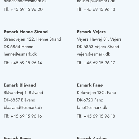
hvidesande@esmark.dk
houstrup@esmark.dk
Tlf:
+45 69 15 96 20
Tlf:
+45 69 15 96 13
Esmark Henne Strand
Esmark Vejers
Strandvejen 422, Henne Strand
Vejers Havvej 81, Vejers
DK-6854 Henne
DK-6853 Vejers Strand
henne@esmark.dk
vejers@esmark.dk
Tlf:
+45 69 15 96 14
Tlf:
+45 69 15 96 17
Esmark Blåvand
Esmark Fanø
Blåvandvej 1, Blåvand
Kirkevejen 13C, Fanø
DK-6857 Blåvand
DK-6720 Fanø
blaavand@esmark.dk
fano@esmark.dk
Tlf:
+45 69 15 96 16
Tlf:
+45 69 15 96 18
Esmark Rømø
Esmark Aarhus