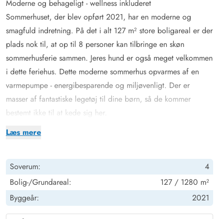
Moderne og behageligt - wellness inkluderet
Sommerhuset, der blev opført 2021, har en moderne og
smagfuld indretning. På det i alt 127 m² store boligareal er der
plads nok til, at op til 8 personer kan tilbringe en skøn
sommerhusferie sammen. Jeres hund er også meget velkommen
i dette feriehus. Dette moderne sommerhus opvarmes af en
varmepumpe - energibesparende og miljøvenligt. Der er
masser af fantastiske legetøj til dine børn, så de kommer
bestemt ikke til at kede sig her.
Udover det praktiske udstyr som vaskemaskine, tørretumbler og
Læs mere
opvaskemaskine, kan I se frem til jeres egen lille wellness-oase
i udendørsområdet. Både en udespa og en udendørs sauna
Soverum:
4
står til jeres rådighed for at sikre ren afslapning og
uforglemmelige øjeblikke med en beroligende massage fra
Bolig-/Grundareal:
127 / 1280 m²
dysserne, behagelig varme og en fantastisk følelse i kroppen.
Byggeår:
2021
Forkæl jer selv med en lille pause fra hverdagen og nyd den