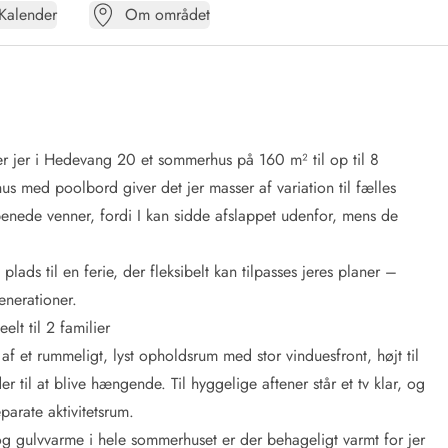
Kalender
Om området
er jer i Hedevang 20 et sommerhus på 160 m² til op til 8
hus med poolbord giver det jer masser af variation til fælles
rbenede venner, fordi I kan sidde afslappet udenfor, mens de
lads til en ferie, der fleksibelt kan tilpasses jeres planer –
enerationer.
t til 2 familier
 et rummeligt, lyst opholdsrum med stor vinduesfront, højt til
 til at blive hængende. Til hyggelige aftener står et tv klar, og
eparate aktivitetsrum.
g gulvvarme i hele sommerhuset er der behageligt varmt for jer