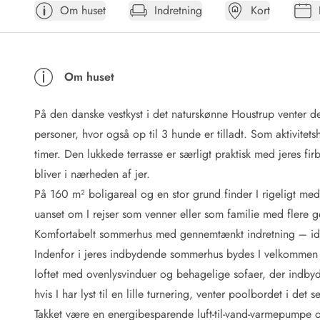
Om huset
Indretning
Kort
Afrejse
Sommerhus ABC
Booking FAQ
Forbrugsafregning (Strøm, vand...)
Om huset
Lån og lej
Pakkeliste
På den danske vestkyst i det naturskønne Houstrup venter d
Rengøring
Gavekort
personer, hvor også op til 3 hunde er tilladt. Som aktivitets
Book tidligt
timer. Den lukkede terrasse er særligt praktisk med jeres fi
Lejebetingelser
bliver i nærheden af jer.
Info
På 160 m² boligareal og en stor grund finder I rigeligt med p
Vejret i Danmark
uanset om I rejser som venner eller som familie med flere g
Sæsontider
Komfortabelt sommerhus med gennemtænkt indretning – ideel
Baderegler
Naturbeskyttelse
Indenfor i jeres indbydende sommerhus bydes I velkommen af
Webcam
loftet med ovenlysvinduer og behagelige sofaer, der indbyder
Fotokonkurrence
hvis I har lyst til en lille turnering, venter poolbordet i det s
Kort
Takket være en energibesparende luft-til-vand-varmepumpe o