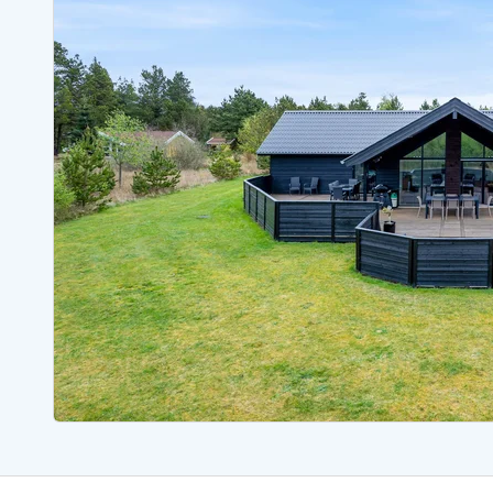
Sommerhuse med spa
Sommerhuse 
Sommerhuse med fredagsskift
Sommerhuse 
Sommerhuse med plads til fangsten
Sommerhuse 
Sommerhuse i Bjerregård
Sommerhuse i Blåvand
Sommerhuse i Hvi
Sommerhuse i Årgab
Sommerhuse
Sommerhuse i Arrild
Sommerhuse
Sommerhuse i Bjerregård
Sommerhuse 
Sommerhuse i Blåvand
Sommerhuse
Sommerhuse i Bork Havn
Sommerhus p
Sommerhuse i Fjand
Sommerhuse
Sommerhuse på Fanø
Sommerhuse
Sommerhuse i Grærup Strand
Sommerhuse
Sommerhuse i Haurvig
Sommerhuse
Esmark Rejsecurity
Esmark KidsVIP
Esmark VIP partnerfordele
Fordel
Praktiske informationer
Åbningstider og døgnvagt
Ankomst