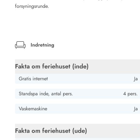
Rav - find det selv langs Vesterhavet
forsyningsrunde.
Indendørs legelande
Zoologiske haver og dyreparker
Sportsaktiviteter
Lystfiskeri på Vestkysten
Bowling
Indretning
Minigolf i Vestjylland
Svømmehaller og badelande
Golfferie i sommerhus
Fakta om feriehuset (inde)
Fitness og træning
Cykelferie
Gratis internet
Ja
Rideskoler/Ponyridning
Surfing
Standspa inde, antal pers.
4 pers.
Vandring langs Vestkysten
Vandski for hele familien
Vaskemaskine
Ja
Sejlads langs Vestkysten
Kulturaktiviteter
Fakta om feriehuset (ude)
Historiske museer
Kunstmuseer