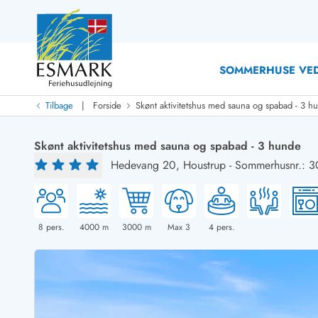
SOMMERHUSE VED
|
Tilbage
Forside
Skønt aktivitetshus med sauna og spabad - 3 h
Last Minute
Last minute
Skønt aktivitetshus med sauna og spabad - 3 hunde
Nyheder
Hedevang 20,
Houstrup
-
Sommerhusnr.: 
Nyheder hos Esmark
Med swimmingpool
Sommerhuse med hund
Nyrenoverede sommerhuse
Sommerhuse
Sommerhuse med slutrengøring inklusive
Sommerhuse 
Sommerhuse tæt ved vandet
Sommerhuse 
8
pers.
4000
m
3000
m
Max 3
4
pers.
Sommerhuse med internet
Feriehuse 
Nybyggede sommerhuse
Luksussomm
Sommerhuse med sauna
Sommerhuse
Røgfrie/ikke-ryger sommerhuse
Sommerhuse 
Sommerhuse med udsigt
Sommerhuse 