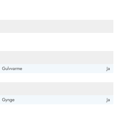
Gulvvarme
Ja
Gynge
Ja