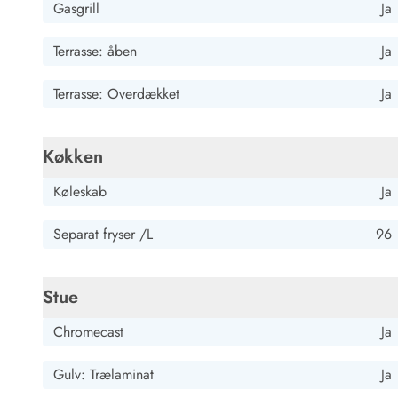
Gasgrill
Ja
Kunsthåndværk og gallerier
Kulinariske oplevelser
Terrasse: åben
Ja
Sandskulpturfestival
Hold jul i sommerhuset
Terrasse: Overdækket
Ja
Vikingetiden i Danmark
Køkken
Kontakt Bjerregård
Kontakt Søndervig
Kontakt Houstrup
Kontakt Fanø
Køleskab
Ja
Kontakt, åbningstider og døgnvagt
Feriehusudlejning siden 1965
Separat fryser /L
96
Bæredygtighed
Gæsterne siger
Nyhedsbrev
Stue
Sponsorater - Esmark støtter
Chromecast
Ja
Lejebetingelser
Persondata- og cookiepolitik
Gulv: Trælaminat
Ja
Presse