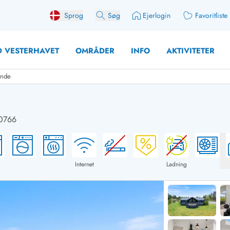
Sprog
Søg
Ejerlogin
Favoritliste
 VESTERHAVET
OMRÅDER
INFO
AKTIVITETER
unde
30766
 med søndagsskift
Sommerhuse for 12 Pers
med aktivitetsrum
Sommerhuse for 14 Pers
med ladestation (elbil)
Store sommerhuse (for g
Internet
Ladning
med brændeovn
Sommerhuse i påskeferi
erhuse
Sommerhuse i sommerfer
 med ydersæsonrabat
Sommerhuse i efterårsfer
for 2 personer
Sommerhuse i vinterferie
for 4 Personer
Sommerhuse i juleferien