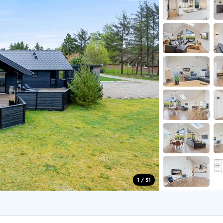
for 6 Personer
Sommerhuse til nytår
for 8 Personer
for 10 personer
de Sande
Sommerhuse i Søndervig
 i Henne Strand
Sommerhuse i Lodbjerg
 i Ho
Sommerhuse i Nr. Lyngv
i Houstrup
Sommerhuse på Rømø
 i Houvig
Sommerhuse i Søndervi
å Holmsland Klit
Sommerhuse i Skodbjer
 på Holmsland
Sommerhuse i Thorsmin
 i Hvide Sande
Sommerhuse i Vedersø Kl
 i Jegum
Sommerhuse i Vejers Str
 i Klegod
Sommerhuse i Vester Hu
1 / 51
e hos os