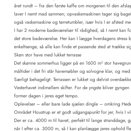
Fordele hos os
året rundt – fra den første kaffe om morgenen til den afsl
Esmark Rejsecurity
laver I nemt mad sammen; opvaskemaskinen tager sig bagefter a
Esmark KidsVIP
Esmark VIP: Fordele og rabataftaler
også vaskemaskine og tørretumbler, især hvis I er afsted me
Prisgaranti
I har 2 moderne badeværelser til rådighed, så I nemt kan for
Ingen depositum
det store badeværelse. Her kan I lægge hverdagens stress bag
Gæsteanmeldelser
enkeltsenge, så alle kan finde et passende sted at trække sig
Gratis WiFi i ferieområdet
Skøn stor have med lukket terrasse
Rabat
Det skønne sommerhus ligger på en 1600 m² stor havegrund, 
We love people!
måltider i det fri står havemøbler og solvogne klar, og med gas
Fritidsaktiviteter
Særligt behageligt: Terrassen er lukket og delvist overdækket
Esmark VIP partnerfordele
Vesterhavet indimellem skifter. For de yngste bliver gyngen 
Esmark KidsVIP
former dagen i jeres eget tempo.
LEGOLAND® rabat
Oplevelser – eller bare lade sjælen dingle – omkring He
Ferie med børn
Området Houstrup er et godt udgangspunkt for jer, hvis I vil 
Ferie med hund
Ferie ved stranden
Der er ca. 4000 m til havet, perfekt til lange stranddage, 
Naturoplevelser
når I efter ca. 3000 m, så I kan planlægge jeres ophold flek