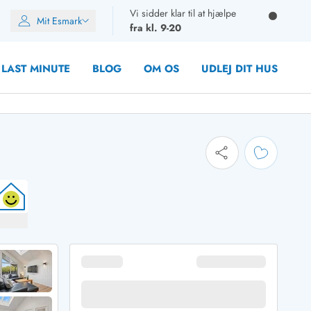
Vi sidder klar til at hjælpe
Mit Esmark
fra kl. 9-20
LAST MINUTE
BLOG
OM OS
UDLEJ DIT HUS
oner
oner
rupper)
en
ien
ien
n