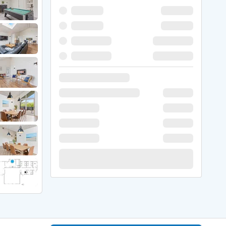
 Hede
ig
g
ge
de
it
and
sby