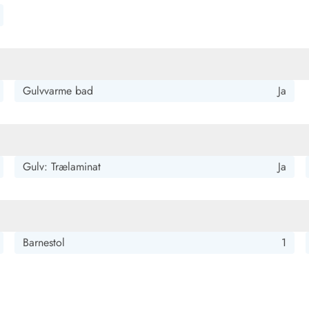
Gulvvarme bad
Ja
Gulv: Trælaminat
Ja
Barnestol
1