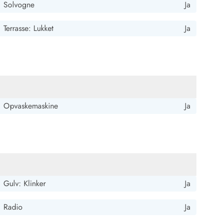
Solvogne
Ja
Terrasse: Lukket
Ja
 Hvide Sande
Baglandet
Opvaskemaskine
Ja
Gulv: Klinker
Ja
Radio
Ja