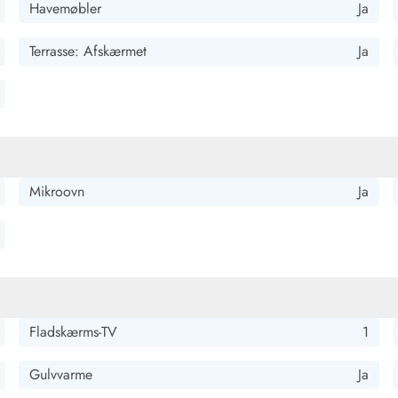
Havemøbler
Ja
Terrasse: Afskærmet
Ja
Kontakt Blåvand
Kontakt Vejers
Kontakt Henne
Kontakt Rømø
Kontakt
Mikroovn
Ja
Fladskærms-TV
1
Gulvvarme
Ja