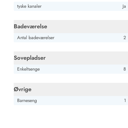
Job hos Esmark
tyske kanaler
Ja
Badeværelse
Antal badeværelser
2
Sovepladser
Enkeltsenge
8
Øvrige
Barneseng
1