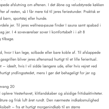
appede afslutning om aftenen. I det åbne og veludstyrede køkken
f resten, så I får mere tid til jeres feriestunder. Praktisk er
d børn, sportstøj eller hunde.
dele jer. Til jeres wellness-pause finder I sauna samt spabad i
 jer. I 4 soveværelser sover I komfortabelt i i alt 8
 tilbage.
hvor I kan lege, solbade eller bare koble af. Til afslappede
grillen bliver jeres aftensmad hurtigt til et lille ferieritual.
 – ideelt, hvis I vil sidde længere ude, eller hvis vejret ved
hurtigt yndlingsstedet, mens I gør det behageligt for jer og
devang 20
opleve Vesterhavet, klitlandskaber og alsidige fritidsaktiviteter.
gåture og frisk luft året rundt. Den nærmeste indkøbsmulighed
sibelt – fra et hurtigt morgenindkøb til en større