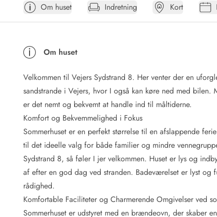
Om huset
Indretning
Kort
Afrejse
Sommerhus ABC
Booking FAQ
Forbrugsafregning (Strøm, vand...)
Om huset
Lån og lej
Pakkeliste
Velkommen til Vejers Sydstrand 8. Her venter der en uforg
Rengøring
Gavekort
sandstrande i Vejers, hvor I også kan køre ned med bilen.
Book tidligt
er det nemt og bekvemt at handle ind til måltiderne.
Lejebetingelser
Komfort og Bekvemmelighed i Fokus
Info
Sommerhuset er en perfekt størrelse til en afslappende feri
Vejret i Danmark
til det ideelle valg for både familier og mindre vennegru
Sæsontider
Sydstrand 8, så føler I jer velkommen. Huset er lys og ind
Baderegler
Naturbeskyttelse
af efter en god dag ved stranden. Badeværelset er lyst og fun
Webcam
rådighed.
Fotokonkurrence
Komfortable Faciliteter og Charmerende Omgivelser ved s
Kort
Sommerhuset er udstyret med en brændeovn, der skaber en h