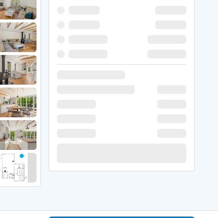
 Hede
ig
g
ge
de
it
and
sby