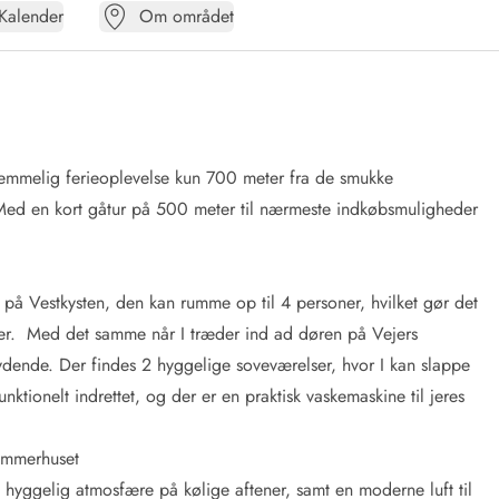
Kalender
Om området
lemmelig ferieoplevelse kun 700 meter fra de smukke
 Med en kort gåtur på 500 meter til nærmeste indkøbsmuligheder
e på Vestkysten, den kan rumme op til 4 personer, hvilket gør det
pper. Med det samme når I træder ind ad døren på Vejers
bydende. Der findes 2 hyggelige soveværelser, hvor I kan slappe
ktionelt indrettet, og der er en praktisk vaskemaskine til jeres
ommerhuset
yggelig atmosfære på kølige aftener, samt en moderne luft til