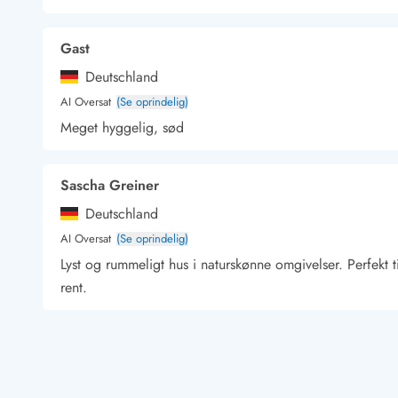
Kunsthåndværk og gallerier
Kulinariske oplevelser
Gast
Sandskulpturfestival
Deutschland
Hold jul i sommerhuset
Vikingetiden i Danmark
AI Oversat
(Se oprindelig)
Meget hyggelig, sød
Sascha Greiner
Kontakt Bjerregård
Kontakt Søndervig
Kontakt Houstrup
Kontakt Fanø
Kontakt, åbningstider og døgnvagt
Deutschland
Feriehusudlejning siden 1965
AI Oversat
(Se oprindelig)
Bæredygtighed
Lyst og rummeligt hus i naturskønne omgivelser. Perfekt
Gæsterne siger
rent.
Nyhedsbrev
Sponsorater - Esmark støtter
Lejebetingelser
Monika Wszelaki
Persondata- og cookiepolitik
Deutschland
Presse