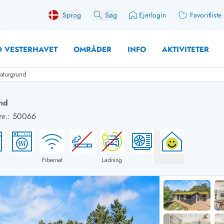
Sprog
Søg
Ejerlogin
Favoritliste
 VESTERHAVET
OMRÅDER
INFO
AKTIVITETER
aturgrund
und
nr.: 50066
 med søndagsskift
Sommerhuse for 10 pers
med plads til fangsten
Sommerhuse for 12 Pers
med aktivitetsrum
Sommerhuse for 14 Pers
Fibernet
Ladning
med ladestation (elbil)
Store sommerhuse (for g
med brændeovn
Sommerhuse i påskeferi
erhuse
Sommerhuse i sommerfer
 med ydersæsonrabat
Sommerhuse i efterårsfer
for 2 personer
Sommerhuse i vinterferie