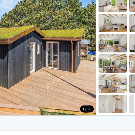
for 4 Personer
Sommerhuse i juleferien
for 6 Personer
Sommerhuse til nytår
for 8 Personer
de Sande
Sommerhuse i Søndervig
 i Henne Strand
Sommerhuse i Lodbjerg
 i Ho
Sommerhuse i Nr. Lyngv
i Houstrup
Sommerhuse på Rømø
 i Houvig
Sommerhuse i Søndervi
å Holmsland Klit
Sommerhuse i Skodbjer
 på Holmsland
Sommerhuse i Thorsmin
 i Hvide Sande
Sommerhuse i Vedersø Kl
 i Jegum
Sommerhuse i Vejers Str
 i Klegod
Sommerhuse i Vester Hu
1 / 33
e hos os