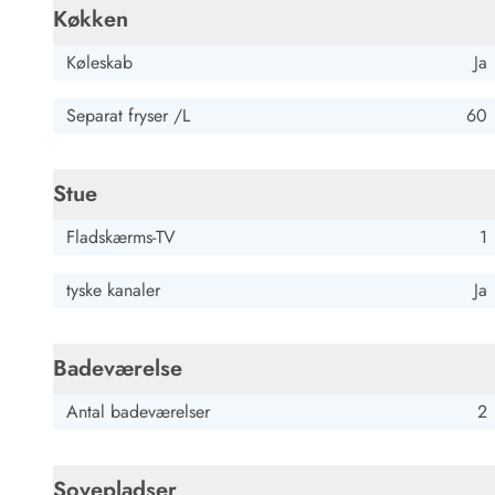
Køkken
Gast
Køleskab
Ja
Deutschland
AI Oversat
(Se oprindelig)
Separat fryser /L
60
Et simpelt hyggeligt hus
Stue
Fladskærms-TV
1
tyske kanaler
Ja
Badeværelse
Antal badeværelser
2
Sovepladser