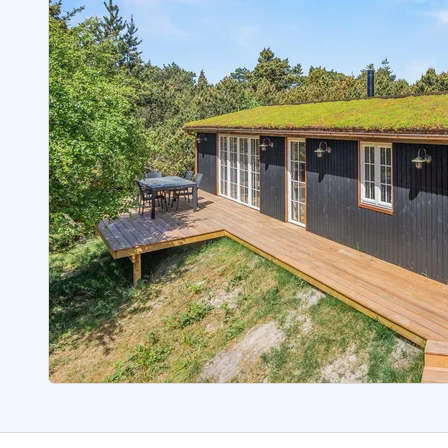
Sommerhuse med spa
Sommerhuse 
Sommerhuse med fredagsskift
Sommerhuse 
Sommerhuse med lørdagsskift
Sommerhuse 
Sommerhuse i Bjerregård
Sommerhuse i Blåvand
Sommerhuse i Hvi
Sommerhuse i Årgab
Sommerhuse
Sommerhuse i Arrild
Sommerhuse
Sommerhuse i Bjerregård
Sommerhuse 
Sommerhuse i Blåvand
Sommerhuse
Sommerhuse i Bork Havn
Sommerhus p
Sommerhuse i Fjand
Sommerhuse
Sommerhuse på Fanø
Sommerhuse
Sommerhuse i Grærup Strand
Sommerhuse
Sommerhuse i Haurvig
Sommerhuse
Esmark Rejsecurity
Esmark KidsVIP
Esmark VIP partnerfordele
Fordel
Praktiske informationer
Åbningstider og døgnvagt
Ankomst