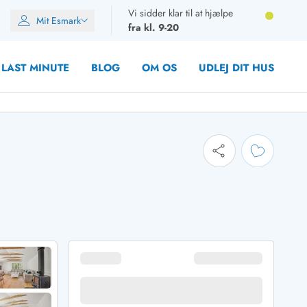
Vi sidder klar til at hjælpe
Mit Esmark
fra kl. 9-20
LAST MINUTE
BLOG
OM OS
UDLEJ DIT HUS
oner
oner
oner
rupper)
en
ien
ien
n