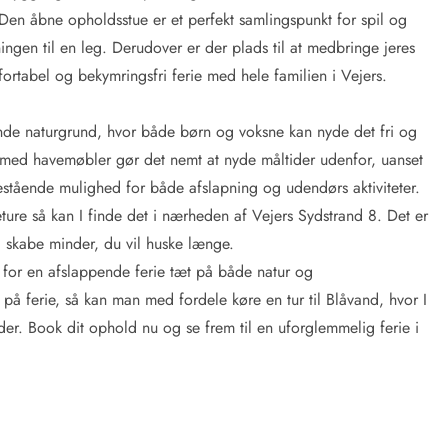
 Den åbne opholdsstue er et perfekt samlingspunkt for spil og
gen til en leg. Derudover er der plads til at medbringe jeres
fortabel og bekymringsfri ferie med hele familien i Vejers.
e naturgrund, hvor både børn og voksne kan nyde det fri og
med havemøbler gør det nemt at nyde måltider udenfor, uanset
stående mulighed for både afslapning og udendørs aktiviteter.
eture så kan I finde det i nærheden af Vejers Sydstrand 8. Det er
g skabe minder, du vil huske længe.
for en afslappende ferie tæt på både natur og
ferie, så kan man med fordele køre en tur til Blåvand, hvor I
r. Book dit ophold nu og se frem til en uforglemmelig ferie i