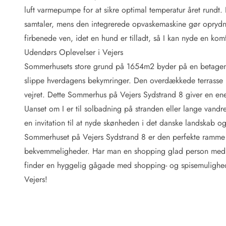
Fordele hos os
luft varmepumpe for at sikre optimal temperatur året rundt.
Esmark Rejsecurity
samtaler, mens den integrerede opvaskemaskine gør oprydnin
Esmark KidsVIP
Esmark VIP: Fordele og rabataftaler
firbenede ven, idet en hund er tilladt, så I kan nyde en kom
Prisgaranti
Udendørs Oplevelser i Vejers
Ingen depositum
Sommerhusets store grund på 1654m2 byder på en betagend
Gæsteanmeldelser
slippe hverdagens bekymringer. Den overdækkede terrasse 
Gratis WiFi i ferieområdet
vejret. Dette Sommerhus på Vejers Sydstrand 8 giver en ene
Rabat
Uanset om I er til solbadning på stranden eller lange vandr
We love people!
en invitation til at nyde skønheden i det danske landskab o
Fritidsaktiviteter
Sommerhuset på Vejers Sydstrand 8 er den perfekte ramme 
Esmark VIP partnerfordele
bekvemmeligheder. Har man en shopping glad person med på 
Esmark KidsVIP
finder en hyggelig gågade med shopping- og spisemulighede
LEGOLAND® rabat
Vejers!
Ferie med børn
Ferie med hund
Ferie ved stranden
Naturoplevelser