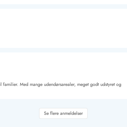
Kontakt Blåvand
Kontakt Vejers
Kontakt Henne
Kontakt Rømø
Kontakt
 til familier. Med mange udendørsarealer, meget godt udstyret og
Se flere anmeldelser