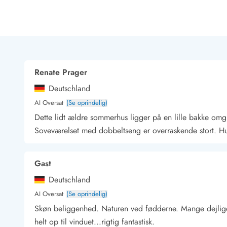
Rav - find det selv langs Vesterhavet
Indendørs legelande
Zoologiske haver og dyreparker
Sportsaktiviteter
Lystfiskeri på Vestkysten
Bowling
Renate Prager
Minigolf i Vestjylland
Deutschland
Svømmehaller og badelande
Golfferie i sommerhus
AI Oversat
(Se oprindelig)
Fitness og træning
Dette lidt ældre sommerhus ligger på en lille bakke omgi
Cykelferie
Soveværelset med dobbeltseng er overraskende stort. Hus
Rideskoler/Ponyridning
Surfing
Gast
Vandring langs Vestkysten
Vandski for hele familien
Deutschland
Sejlads langs Vestkysten
AI Oversat
(Se oprindelig)
Kulturaktiviteter
Skøn beliggenhed. Naturen ved fødderne. Mange dejlige
Historiske museer
helt op til vinduet...rigtig fantastisk.
Kunstmuseer