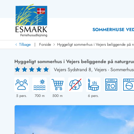
SOMMERHUSE VED
|
Tilbage
Forside
Hyggeligt sommerhus i Vejers beliggende på n
Last Minute
Last minute
Hyggeligt sommerhus i Vejers beliggende på naturgr
Nyheder
Vejers Sydstrand 8,
Vejers
-
Sommerhus
Nyheder hos Esmark
Med swimmingpool
Sommerhuse med hund
Nyrenoverede sommerhuse
Sommerhuse
Sommerhuse med slutrengøring inklusive
Sommerhuse 
Sommerhuse tæt ved vandet
Sommerhuse 
5
pers.
700
m
500
m
6
pers.
Sommerhuse med internet
Sommerhuse 
Nybyggede sommerhuse
Feriehuse 
Sommerhuse med sauna
Luksussomm
Røgfrie/ikke-ryger sommerhuse
Sommerhuse
Sommerhuse med udsigt
Sommerhuse 