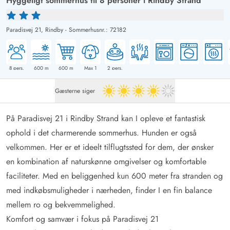
Hyggeligt sommerhus til 8 personer i Rindby Strand
Paradisvej 21,
Rindby
-
Sommerhusnr.: 72182
8
pers.
600
m
600
m
Max 1
2
pers.
Gæsterne siger
4 ud af 5
På Paradisvej 21 i Rindby Strand kan I opleve et fantastisk
ophold i det charmerende sommerhus. Hunden er også
velkommen. Her er et ideelt tilflugtssted for dem, der ønsker
en kombination af naturskønne omgivelser og komfortable
faciliteter. Med en beliggenhed kun 600 meter fra stranden og
med indkøbsmuligheder i nærheden, finder I en fin balance
mellem ro og bekvemmelighed.
Komfort og samvær i fokus på Paradisvej 21