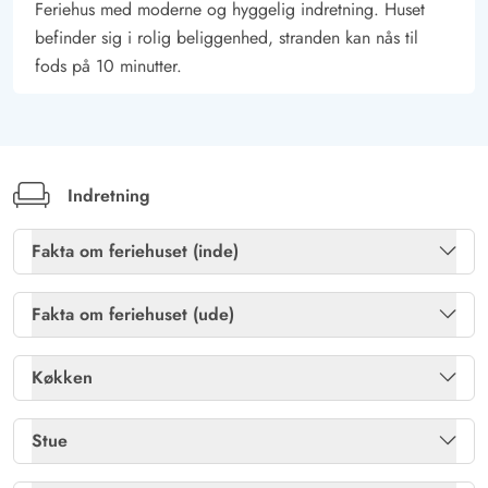
Feriehus med moderne og hyggelig indretning. Huset
befinder sig i rolig beliggenhed, stranden kan nås til
fods på 10 minutter.
Indretning
Fakta om feriehuset (inde)
Brændeovn
Ja
Fakta om feriehuset (ude)
Gratis internet
Ja
Havemøbler
Ja
Køkken
Sauna
Ja
Kulgrill
Ja
Køleskab
Ja
Stue
Tømmespa, antal pers.
2 pers.
Naturgrund
Ja
Mikroovn
Ja
Enkelte danske og tyske kanaler
Ja