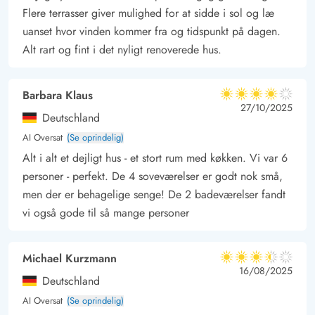
strækker sig så langt øjet rækker, ideel til lange gåture,
Flere terrasser giver mulighed for at sidde i sol og læ
solbadning og afslapning. Vesterhavet er perfekt til badeferier
uanset hvor vinden kommer fra og tidspunkt på dagen.
om sommeren og spændende strandaktiviteter som kitebuggy
Alt rart og fint i det nyligt renoverede hus.
og drageflyvning. Rindby Strand byder også på
naturoplevelser for dem, der gerne vil gå på opdagelse i det
Barbara Klaus
4 ud af 5
nærliggende klitlandskab og opleve det rige dyreliv, som
4 ud af 5
4 out of 5
27/10/2025
Deutschland
området er kendt for. Uanset om du er til blot at nyde solen,
AI Oversat
(Se oprindelig)
tage en dukkert i Vesterhavet eller udforske naturen, så er
Alt i alt et dejligt hus - et stort rum med køkken. Vi var 6
Rindby Strand et ideelt valg for en dejlig ferieoplevelse.
personer - perfekt. De 4 soveværelser er godt nok små,
men der er behagelige senge! De 2 badeværelser fandt
vi også gode til så mange personer
Michael Kurzmann
3.5 ud af 5
3.5 ud af 5
3.5 out of 5
16/08/2025
Deutschland
AI Oversat
(Se oprindelig)