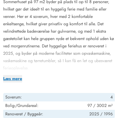
Sommerhuset på 97 m2 byder på plads til op til 8 personer,
hvilket gør det ideelt til en hyggelig ferie med familie eller
venner. Her er 4 soverum, hver med 2 komfortable
enkeltsenge, hvilket giver privatliv og komfort til alle. Det
velindrettede badeværelse har gulvvarme, og med 1 ekstra
gæstetoilet kan hele gruppen nyde et bekvemt ophold uden kø
ved morgenrutinerne. Det hyggelige feriehus er renoveret i
2025, og byder på moderne faciliteter som opvaskemaskine,
vaskemaskine og tørretumbler, så I kan få en let og ubesværet
ferieoplevelse.
Feriestemning og velvære
Læs mere
Ekstra behagelig bliver ferien, når I tager jer tid til at slappe af
i saunaen eller tømmespaen efter en dag ved stranden eller i
Soverum:
4
lokalområdet. Nyd aftener foran brændeovnen, eller juster
temperaturen med luft til luft varmepumpen, så I altid har en
Bolig-/Grundareal:
97 / 3002 m²
behagelig temperatur inden døre. For dem, der sætter pris på
Renoveret /
Byggeår:
2025 /
1996