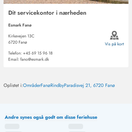
Dit servicekontor i nærheden
Esmark Fanø
Kirkevejen 13C
6720 Fanø
Vis på kort
Telefon:
+45 69 15 96 18
Email:
fano@esmark.dk
Oplistet i:
Områder
Fanø
Rindby
Paradisvej 21, 6720 Fanø
Andre synes også godt om disse feriehuse