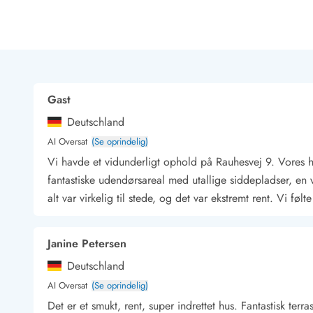
Rav - find det selv langs Vesterhavet
Indendørs legelande
Zoologiske haver og dyreparker
Sportsaktiviteter
Lystfiskeri på Vestkysten
Bowling
Gast
Minigolf i Vestjylland
Deutschland
Svømmehaller og badelande
Golfferie i sommerhus
AI Oversat
(Se oprindelig)
Fitness og træning
Vi havde et vidunderligt ophold på Rauhesvej 9. Vores 
Cykelferie
fantastiske udendørsareal med utallige siddepladser, en vi
Rideskoler/Ponyridning
alt var virkelig til stede, og det var ekstremt rent. Vi fø
Surfing
Vandring langs Vestkysten
Vandski for hele familien
Janine Petersen
Sejlads langs Vestkysten
Deutschland
Kulturaktiviteter
AI Oversat
(Se oprindelig)
Historiske museer
Det er et smukt, rent, super indrettet hus. Fantastisk ter
Kunstmuseer