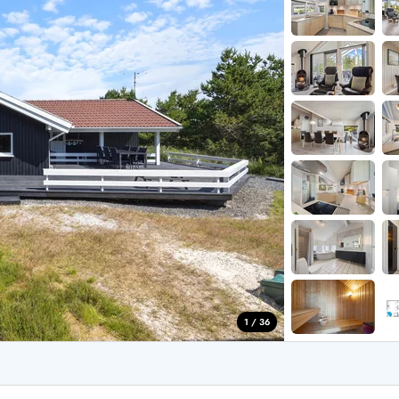
for 4 Personer
Sommerhuse i juleferien
for 6 Personer
Sommerhuse til nytår
for 8 Personer
de Sande
Sommerhuse i Søndervig
 i Henne Strand
Sommerhuse i Lodbjerg
 i Ho
Sommerhuse i Nr. Lyngv
i Houstrup
Sommerhuse på Rømø
 i Houvig
Sommerhuse i Søndervi
å Holmsland Klit
Sommerhuse i Skodbjer
 på Holmsland
Sommerhuse i Thorsmin
 i Hvide Sande
Sommerhuse i Vedersø Kl
 i Jegum
Sommerhuse i Vejers Str
 i Klegod
Sommerhuse i Vester Hu
1 / 36
e hos os