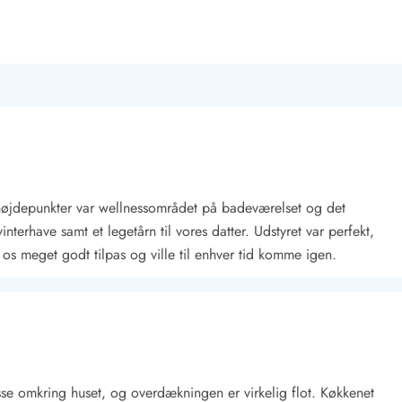
højdepunkter var wellnessområdet på badeværelset og det
nterhave samt et legetårn til vores datter. Udstyret var perfekt,
lte os meget godt tilpas og ville til enhver tid komme igen.
rasse omkring huset, og overdækningen er virkelig flot. Køkkenet