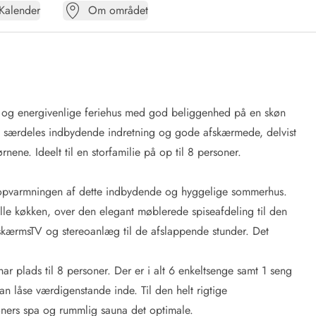
Kalender
Om området
de og energivenlige feriehus med god beliggenhed på en skøn
n særdeles indbydende indretning og gode afskærmede, delvist
nene. Ideelt til en storfamilie på op til 8 personer.
opvarmningen af dette indbydende og hyggelige sommerhus.
lle køkken, over den elegant møblerede spiseafdeling til den
kærmsTV og stereoanlæg til de afslappende stunder. Det
 plads til 8 personer. Der er i alt 6 enkeltsenge samt 1 seng
an låse værdigenstande inde. Til den helt rigtige
oners spa og rummlig sauna det optimale.