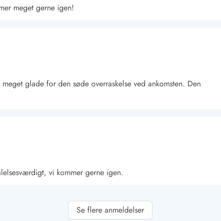
mmer meget gerne igen!
blev meget glade for den søde overraskelse ved ankomsten. Den
Kontakt Blåvand
Kontakt Vejers
Kontakt Henne
Kontakt Rømø
Kontakt
alelsesværdigt, vi kommer gerne igen.
Se flere anmeldelser