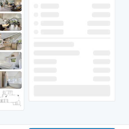
 Hede
ig
g
ge
de
it
and
sby