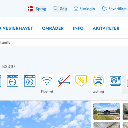
Sprog
Søg
Ejerlogin
Favoritliste
 VESTERHAVET
OMRÅDER
INFO
AKTIVITETER
familie
: B2310
 med søndagsskift
Sommerhuse for 10 pers
med plads til fangsten
Sommerhuse for 12 Pers
med aktivitetsrum
Sommerhuse for 14 Pers
Fibernet
Ladning
med ladestation (elbil)
Store sommerhuse (for g
med brændeovn
Sommerhuse i påskeferi
erhuse
Sommerhuse i sommerfer
 med ydersæsonrabat
Sommerhuse i efterårsfer
for 2 personer
Sommerhuse i vinterferie