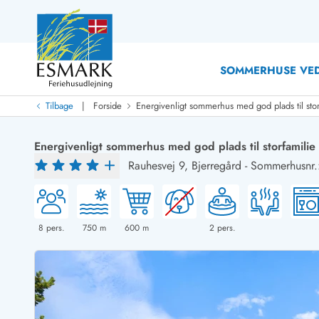
SOMMERHUSE VED
|
Tilbage
Forside
Energivenligt sommerhus med god plads til stor
Last Minute
Last minute
Energivenligt sommerhus med god plads til storfamilie
Nyheder
Rauhesvej 9,
Bjerregård
-
Sommerhusnr.
Nyheder hos Esmark
Med swimmingpool
Sommerhuse med hund
Nyrenoverede sommerhuse
Sommerhuse
Sommerhuse med slutrengøring inklusive
Sommerhuse 
Sommerhuse tæt ved vandet
Sommerhuse 
8
pers.
750
m
600
m
2
pers.
Sommerhuse med internet
Sommerhuse 
Nybyggede sommerhuse
Feriehuse 
Sommerhuse med sauna
Luksussomm
Røgfrie/ikke-ryger sommerhuse
Sommerhuse
Sommerhuse med udsigt
Sommerhuse 