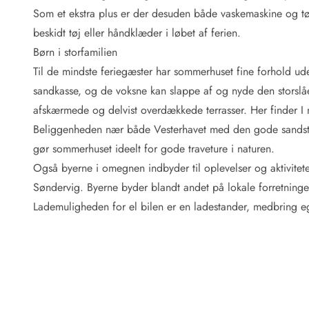
Fordele hos os
Som et ekstra plus er der desuden både vaskemaskine og tør
Esmark Rejsecurity
beskidt tøj eller håndklæder i løbet af ferien.
Esmark KidsVIP
Esmark VIP: Fordele og rabataftaler
Børn i storfamilien
Prisgaranti
Til de mindste feriegæster har sommerhuset fine forhold ud
Ingen depositum
sandkasse, og de voksne kan slappe af og nyde den storslåe
Gæsteanmeldelser
afskærmede og delvist overdækkede terrasser. Her finder I na
Gratis WiFi i ferieområdet
Beliggenheden nær både Vesterhavet med den gode sandstra
Rabat
gør sommerhuset ideelt for gode traveture i naturen.
We love people!
Også byerne i omegnen indbyder til oplevelser og aktiviteter
Fritidsaktiviteter
Søndervig
. Byerne byder blandt andet på lokale forretning
Esmark VIP partnerfordele
Lademuligheden for el bilen er en ladestander, medbring ege
Esmark KidsVIP
LEGOLAND® rabat
Ferie med børn
Ferie med hund
Ferie ved stranden
Naturoplevelser