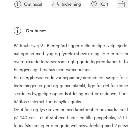
Om huset
Indretning
Kort
Afrejse
Sommerhus ABC
Booking FAQ
Forbrugsafregning (Strøm, vand...)
Om huset
Lån og lej
Pakkeliste
På Rauhesvej 9 i Bjerregård ligger dette dejlige, velpleje
Rengøring
Gavekort
naturgrund med lyng og fyrretræsbevoksning. Her er der e
Book tidligt
overdækkede terrasser samt rigtig gode legeredskaber til bør
Lejebetingelser
Energivenligt feriehus med varmepumpe
Info
En energibesparende varmepumpe/aircondition sørger for 
Vejret i Danmark
Indretningen er god og gennemtænkt, lige fra det funktione
Sæsontider
særdeles hyggelige opholdsafdeling med brændeovn, flads
Baderegler
Naturbeskyttelse
trådløse internet kan benyttes gratis.
Webcam
De 4 fine og lyse soverum med komfortable boxmadrasser har
Fotokonkurrence
på 140 cm. I et af skabene findes en lille pengeboks, så I k
Kort
ferieafstressning er den gode wellness-afdeling med 2-pers