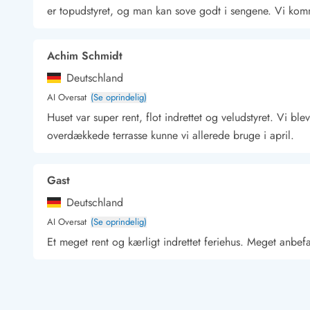
er topudstyret, og man kan sove godt i sengene. Vi ko
Kunsthåndværk og gallerier
Kulinariske oplevelser
Sandskulpturfestival
Achim Schmidt
Hold jul i sommerhuset
Deutschland
Vikingetiden i Danmark
AI Oversat
(Se oprindelig)
Huset var super rent, flot indrettet og veludstyret. Vi 
overdækkede terrasse kunne vi allerede bruge i april.
Kontakt Bjerregård
Kontakt Søndervig
Kontakt Houstrup
Kontakt Fanø
Kontakt, åbningstider og døgnvagt
Feriehusudlejning siden 1965
Gast
Bæredygtighed
Deutschland
Gæsterne siger
AI Oversat
(Se oprindelig)
Nyhedsbrev
Et meget rent og kærligt indrettet feriehus. Meget anbef
Sponsorater - Esmark støtter
Lejebetingelser
Persondata- og cookiepolitik
Gast
Presse
Deutschland