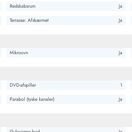
Redskabsrum
Ja
Terrasse: Afskærmet
Ja
t er fremragende. Halloween-dekorationen var kærligt
Mikroovn
Ja
DVD-afspiller
1
Parabol (tyske kanaler)
Ja
are perfekt. Meget rent, velholdt og super udstyret.
Gulvvarme bad
Ja