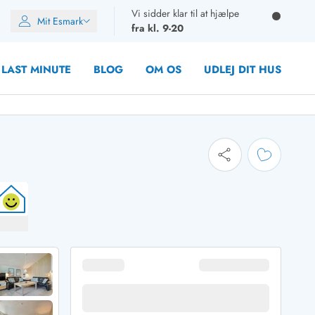
Vi sidder klar til at hjælpe
Mit Esmark
fra kl. 9-20
LAST MINUTE
BLOG
OM OS
UDLEJ DIT HUS
oner
oner
oner
rupper)
en
ien
ien
n