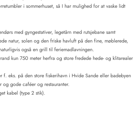
retumbler i sommerhuset, så I har mulighed for at vaske lidt
endørs med gyngestativer, legetårn med rutsjebane samt
de natur, solen og den friske havluft på den fine, møblerede,
turligvis også en grill til feriemadlavningen.
nd kun 750 meter herfra og store fredede hede- og klitarealer
 f. eks. på den store fiskerihavn i
Hvide Sande
eller badebyen
er og gode caféer og restauranter.
t kabel (type 2 stik).