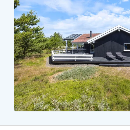
Sommerhuse med spa
Sommerhuse 
Sommerhuse med fredagsskift
Sommerhuse 
Sommerhuse med lørdagsskift
Sommerhuse 
Sommerhuse i Bjerregård
Sommerhuse i Blåvand
Sommerhuse i Hvi
Sommerhuse i Årgab
Sommerhuse
Sommerhuse i Arrild
Sommerhuse
Sommerhuse i Bjerregård
Sommerhuse 
Sommerhuse i Blåvand
Sommerhuse
Sommerhuse i Bork Havn
Sommerhus p
Sommerhuse i Fjand
Sommerhuse
Sommerhuse på Fanø
Sommerhuse
Sommerhuse i Grærup Strand
Sommerhuse
Sommerhuse i Haurvig
Sommerhuse
Esmark Rejsecurity
Esmark KidsVIP
Esmark VIP partnerfordele
Fordel
Praktiske informationer
Åbningstider og døgnvagt
Ankomst