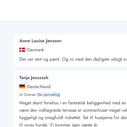
Rav - find det selv langs Vesterhavet
Indendørs legelande
Zoologiske haver og dyreparker
Sportsaktiviteter
Lystfiskeri på Vestkysten
Bowling
Anne Louise Jønsson
Minigolf i Vestjylland
Danmark
Svømmehaller og badelande
Golfferie i sommerhus
Der var rent og pænt. Og ro med den dejligste udsigt ov
Fitness og træning
Cykelferie
Tanja Jesuszek
Rideskoler/Ponyridning
Surfing
Deutschland
Vandring langs Vestkysten
AI Oversat
(Se oprindelig)
Vandski for hele familien
Meget skønt feriehus i en fantastisk beliggenhed med en vi
Sejlads langs Vestkysten
være den indhegnede terrasse er sommerhuset meget ve
Kulturaktiviteter
hyggeligt og smagfuldt indrettet. Tak til husejerne for 
Historiske museer
til vores hunde. Vi kommer igen næste år.
Kunstmuseer