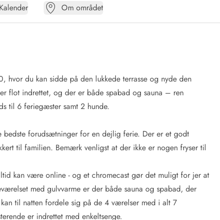
Kalender
Om området
0, hvor du kan sidde på den lukkede terrasse og nyde den
r flot indrettet, og der er både spabad og sauna – ren
s til 6 feriegæster samt 2 hunde.
 bedste forudsætninger for en dejlig ferie. Der er et godt
ert til familien. Bemærk venligst at der ikke er nogen fryser til
ltid kan være online - og et chromecast gør det muligt for jer at
adeværelset med gulvvarme er der både
sauna
og
spabad
, der
kan til natten fordele sig på de 4 værelser med i alt 7
terende er indrettet med enkeltsenge.