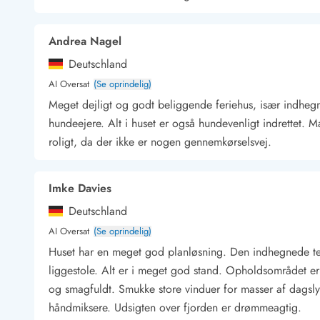
Kunsthåndværk og gallerier
Kulinariske oplevelser
Andrea Nagel
Sandskulpturfestival
Deutschland
Hold jul i sommerhuset
Vikingetiden i Danmark
AI Oversat
(Se oprindelig)
Meget dejligt og godt beliggende feriehus, især indhegn
hundeejere. Alt i huset er også hundevenligt indrettet. M
roligt, da der ikke er nogen gennemkørselsvej.
Kontakt Bjerregård
Kontakt Søndervig
Kontakt Houstrup
Kontakt Fanø
Kontakt, åbningstider og døgnvagt
Feriehusudlejning siden 1965
Imke Davies
Bæredygtighed
Deutschland
Gæsterne siger
AI Oversat
(Se oprindelig)
Nyhedsbrev
Huset har en meget god planløsning. Den indhegnede terr
Sponsorater - Esmark støtter
liggestole. Alt er i meget god stand. Opholdsområdet er 
Lejebetingelser
Persondata- og cookiepolitik
og smagfuldt. Smukke store vinduer for masser af dagslys.
Presse
håndmiksere. Udsigten over fjorden er drømmeagtig.