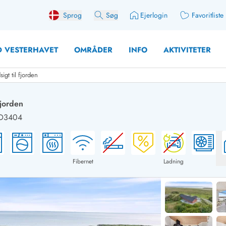
Sprog
Søg
Ejerlogin
Favoritliste
 VESTERHAVET
OMRÅDER
INFO
AKTIVITETER
t til fjorden
jorden
 D3404
 med søndagsskift
Sommerhuse for 10 pers
med plads til fangsten
Sommerhuse for 12 Pers
med aktivitetsrum
Sommerhuse for 14 Pers
Fibernet
Ladning
med ladestation (elbil)
Store sommerhuse (for g
med brændeovn
Sommerhuse i påskeferi
erhuse
Sommerhuse i sommerfer
 med ydersæsonrabat
Sommerhuse i efterårsfer
for 2 personer
Sommerhuse i vinterferie