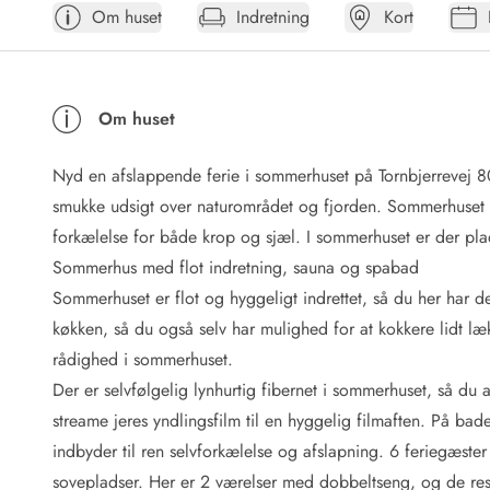
Om huset
Indretning
Kort
Afrejse
Sommerhus ABC
Booking FAQ
Forbrugsafregning (Strøm, vand...)
Om huset
Lån og lej
Pakkeliste
Nyd en afslappende ferie i sommerhuset på Tornbjerrevej 8
Rengøring
Gavekort
smukke udsigt over naturområdet og fjorden. Sommerhuset e
Book tidligt
forkælelse for både krop og sjæl. I sommerhuset er der plad
Lejebetingelser
Sommerhus med flot indretning, sauna og spabad
Info
Sommerhuset er flot og hyggeligt indrettet, så du her har de
Vejret i Danmark
køkken, så du også selv har mulighed for at kokkere lidt lækk
Sæsontider
rådighed i sommerhuset.
Baderegler
Naturbeskyttelse
Der er selvfølgelig lynhurtig fibernet i sommerhuset, så du a
Webcam
streame jeres yndlingsfilm til en hyggelig filmaften. På b
Fotokonkurrence
indbyder til ren selvforkælelse og afslapning. 6 feriegæster 
Kort
sovepladser. Her er 2 værelser med dobbeltseng, og de res