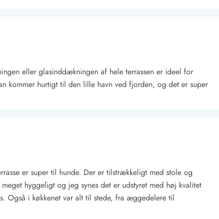
ingen eller glasinddækningen af hele terrassen er ideel for
an kommer hurtigt til den lille havn ved fjorden, og det er super
Kontakt Blåvand
Kontakt Vejers
Kontakt Henne
Kontakt Rømø
Kontakt
asse er super til hunde. Der er tilstrækkeligt med stole og
meget hyggeligt og jeg synes det er udstyret med høj kvalitet
 Også i køkkenet var alt til stede, fra æggedelere til