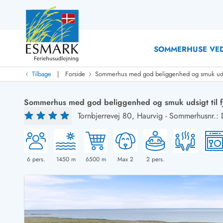
SOMMERHUSE VED
|
Tilbage
Forside
Sommerhus med god beliggenhed og smuk udsig
Last Minute
Last minute
Sommerhus med god beliggenhed og smuk udsigt til f
Nyheder
Tornbjerrevej 80,
Haurvig
-
Sommerhusnr.:
Nyheder hos Esmark
Med swimmingpool
Sommerhuse med hund
Nyrenoverede sommerhuse
Sommerhuse
Sommerhuse med slutrengøring inklusive
Sommerhuse 
Sommerhuse tæt ved vandet
Sommerhuse 
6
pers.
1450
m
6500
m
Max 2
2
pers.
Sommerhuse med internet
Sommerhuse 
Nybyggede sommerhuse
Feriehuse 
Sommerhuse med sauna
Luksussomm
Røgfrie/ikke-ryger sommerhuse
Sommerhuse
Sommerhuse med udsigt
Sommerhuse 