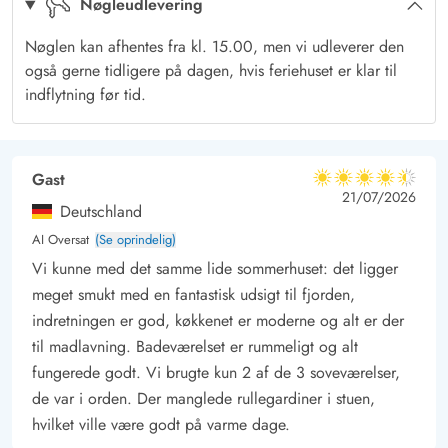
Nøgleudlevering
Fjord. På vestsiden af feriehuset er der bygget en forhøjet
terrasse ind i klitten, så I også her helt ugeneret kan nyde
Nøglen kan afhentes fra kl. 15.00, men vi udleverer den
udsigten – og samtidigt sidde i læ. Nyd en lækker
også gerne tidligere på dagen, hvis feriehuset er klar til
grillmiddag, mens dagens sidste solstråler forsvinder bag
indflytning før tid.
klitten og farver himlen orangerød.
Haurvig – en naturperle midt imellem hav og fjord
Ferieområdet i Haurvig ligger op til det fredede hedelandskab
Gast
4.5 ud af 5
4.5 ud af 5
4.5 out of 5
21/07/2026
og er en sand naturperle midt imellem hav og fjord. Her finder
Deutschland
I et godt stisystem igennem sommerhusområderne, både til
AI Oversat
(Se oprindelig)
gående og cykellister. Tag cyklerne med eller lej dem her, og
Vi kunne med det samme lide sommerhuset: det ligger
oplev naturen på nærmeste hold.
meget smukt med en fantastisk udsigt til fjorden,
I kan også cykle en tur til Hvide Sande. Byen er altid et besøg
indretningen er god, køkkenet er moderne og alt er der
værd med sit aktive og spændende havnemiljø. Besøg byens
til madlavning. Badeværelset er rummeligt og alt
spændende butikker, fiskeriauktionen, og slut måske turen af
fungerede godt. Vi brugte kun 2 af de 3 soveværelser,
de var i orden. Der manglede rullegardiner i stuen,
med en middag på en af byens gode restauranter.
hvilket ville være godt på varme dage.