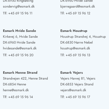
DK-6950 Ringkøbing
DK-6960 Hvide Sande
AI Oversat
(Se oprindelig)
sondervig@esmark.dk
bjerregaard@esmark.dk
Hyggelig indretning, fremragende udsigt især ved
Tlf:
+45 69 15 96 11
Tlf:
+45 69 15 96 12
solopgang, en terrasse til hvert tidspunkt af dagen
Esmark Hvide Sande
Esmark Houstrup
Gast
5 ud af 5
5 ud af 5
5 out of 5
06/10/2024
Kirkevej 6, Hvide Sande
Houstrup Strandvej 4, Houstrup
Deutschland
DK-6960 Hvide Sande
DK-6830 Nørre Nebel
AI Oversat
(Se oprindelig)
hvidesande@esmark.dk
houstrup@esmark.dk
Meget flot stue-spiseområde og køkken, meget smagfuldt
Tlf:
+45 69 15 96 20
Tlf:
+45 69 15 96 13
indrettet med en storslået udsigt til klitlandskabet op til
fjorden, soveværelserne er ok, madrasserne er gode,
badeværelset lidt mørkt men ok i udstyr, flotte terrasser.
Esmark Henne Strand
Esmark Vejers
Strandvejen 422, Henne Strand
Vejers Havvej 81, Vejers
DK-6854 Henne
DK-6853 Vejers Strand
Renó Manthei
4 ud af 5
henne@esmark.dk
vejers@esmark.dk
4 ud af 5
4 out of 5
17/09/2024
Deutschland
Tlf:
+45 69 15 96 14
Tlf:
+45 69 15 96 17
AI Oversat
(Se oprindelig)