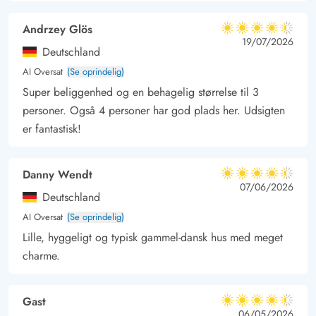
Andrzey Glös
4.5 ud af 5
4.5 ud af 5
4.5 out of 5
19/07/2026
Deutschland
AI Oversat
(Se oprindelig)
Super beliggenhed og en behagelig størrelse til 3
personer. Også 4 personer har god plads her. Udsigten
er fantastisk!
Danny Wendt
4.5 ud af 5
4.5 ud af 5
4.5 out of 5
07/06/2026
Deutschland
AI Oversat
(Se oprindelig)
Lille, hyggeligt og typisk gammel-dansk hus med meget
charme.
Gast
4.5 ud af 5
4.5 ud af 5
4.5 out of 5
06/05/2026