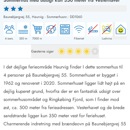
Sommerhus med udsigt kun 350 meter fra Vesterhavet
Baunebjergvej 55,
Haurvig
-
Sommerhusnr.: DD1060
4
pers.
350
m
7000
m
Fibernet
Ladning
Gæsterne siger
4 ud af 5
I det dejlige ferieområde Haurvig finder I dette sommerhus til
4 personer på Baunebjergvej 55. Sommerhuset er bygget i
1962 og renoveret i 2020. Sommerhuset ligger lidt højt på en
dejlig kuperet grund, hvorfra der er en fantastisk udsigt over
sommerhusområdet og Ringkøbing Fjord, som I finder mod
øst, ca. 500 meter fra ferieadressen. Vesterhavet og de brede
sandstrande ligger kun 350 meter vest for feriehuset.
Charmerende indretning med brændeovn på Baunebjergvej 55