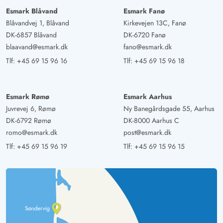
Huset har en usædvanlig beliggenhed. Det har en smuk
Esmark Blåvand
Esmark Fanø
panoramaudsigt, på grund af den hævede beliggenhed
Blåvandvej 1, Blåvand
Kirkevejen 13C, Fanø
med udsigt til klitterne, fjorden er også godt synlig, og
DK-6857 Blåvand
DK-6720 Fanø
hvad der også er drømmende, er den opgående sol,
blaavand@esmark.dk
fano@esmark.dk
som man kan nyde om morgenen til morgenmaden.
Tlf:
+45 69 15 96 16
Tlf:
+45 69 15 96 18
Indretningen er kærligt lyst nordisk indrettet.
Esmark Rømø
Esmark Aarhus
Ture Pejtersen
4.5 ud af 5
4.5 ud af 5
4.5 out of 5
18/08/2024
Juvrevej 6, Rømø
Ny Banegårdsgade 55, Aarhus
Deutschland
DK-6792 Rømø
DK-8000 Aarhus C
Dejligt sommerhus ! Beliggenheden er tilpas langt væk
romo@esmark.dk
post@esmark.dk
fra hovedvejen, så denne ikke høres. Dejligt med terasse
Tlf:
+45 69 15 96 19
Tlf:
+45 69 15 96 15
både mød øst og vest, så man kan skifte alt afhængig af
vejret / tidspunkt på dagen.