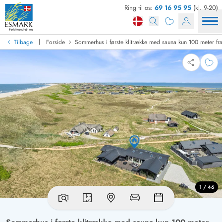
Ring til os:
69 16 95 95
(kl. 9-20)
|
Tilbage
Forside
Sommerhus i første klitrække med sauna kun 100 meter fr
1 / 46