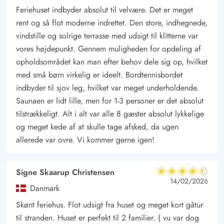
Feriehuset indbyder absolut til velvære. Det er meget
rent og så flot moderne indrettet. Den store, indhegnede,
vindstille og solrige terrasse med udsigt til klitterne var
vores højdepunkt. Gennem muligheden for opdeling af
opholdsområdet kan man efter behov dele sig op, hvilket
med små børn virkelig er ideelt. Bordtennisbordet
indbyder til sjov leg, hvilket var meget underholdende.
Saunaen er lidt lille, men for 1-3 personer er det absolut
tilstrækkeligt. Alt i alt var alle 8 gæster absolut lykkelige
og meget kede af at skulle tage afsked, da ugen
allerede var ovre. Vi kommer gerne igen!
Signe Skaarup Christensen
4.5 ud af 5
4.5 ud af 5
4.5 out of 5
14/02/2026
Danmark
Skønt feriehus. Flot udsigt fra huset og meget kort gåtur
til stranden. Huset er perfekt til 2 familier. ( vu var dog