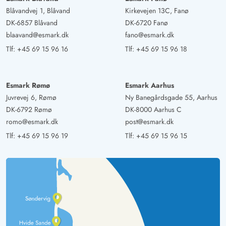
Blåvandvej 1, Blåvand
Kirkevejen 13C, Fanø
AI Oversat
(Se oprindelig)
DK-6857 Blåvand
DK-6720 Fanø
Et dejligt hus med fantastisk udsigt over klitterne og den
blaavand@esmark.dk
fano@esmark.dk
korteste vej til stranden, vi nogensinde har haft.
Tlf:
+45 69 15 96 16
Tlf:
+45 69 15 96 18
Behagelig fordeling af sove- og badeværelser.
Gast
Esmark Rømø
Esmark Aarhus
4.5 ud af 5
4.5 ud af 5
4.5 out of 5
13/01/2025
Juvrevej 6, Rømø
Ny Banegårdsgade 55, Aarhus
Deutschland
DK-6792 Rømø
DK-8000 Aarhus C
AI Oversat
(Se oprindelig)
romo@esmark.dk
post@esmark.dk
Et meget smukt og smukt beliggende sommerhus med
Tlf:
+45 69 15 96 19
Tlf:
+45 69 15 96 15
alle fordele.
Gast
4.5 ud af 5
4.5 ud af 5
4.5 out of 5
28/10/2024
Deutschland
AI Oversat
(Se oprindelig)
Sommerhuset efterlader ingen ønsker åbne. Tre