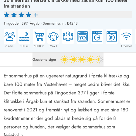
Sommerhus i første klitrække med sauna kun 100 meter
fra stranden
Tingodden 397,
Årgab
-
Sommerhusnr.: E4248
8
pers.
100
m
5000
m
Max 1
Fibernet
Gæsterne siger
4.5 ud af 5
Et sommerhus på en ugeneret naturgrund i første klitrække og
bare 100 meter fra Vesterhavet – meget bedre bliver det ikke.
Det flotte sommerhus på Tingodden 397 ligger i første
klitrække i Årgab kun et stenkast fra stranden. Sommerhuset er
renoveret i 2021 og fremstår nyt og lækkert og med sine 180
kvadratmeter er der god plads at brede sig på for de 8
personer og hunden, der vælger dette sommerhus som
feriebolig.