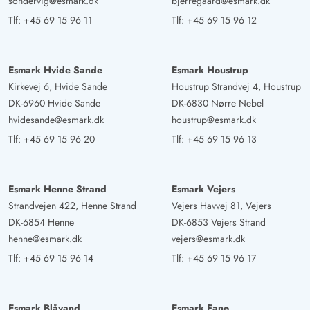
sondervig@esmark.dk
bjerregaard@esmark.dk
5 ud af 5
5 ud af 5
5 out of 5
26/04/2025
Deutschland
Tlf:
+45 69 15 96 11
Tlf:
+45 69 15 96 12
AI Oversat
(Se oprindelig)
Et meget smukt hus Med alt hvad man har brug for super
Esmark Hvide Sande
Esmark Houstrup
godt beliggende
Kirkevej 6, Hvide Sande
Houstrup Strandvej 4, Houstrup
DK-6960 Hvide Sande
DK-6830 Nørre Nebel
hvidesande@esmark.dk
houstrup@esmark.dk
Tim Bauer
4.5 ud af 5
4.5 ud af 5
4.5 out of 5
15/03/2025
Tlf:
+45 69 15 96 20
Tlf:
+45 69 15 96 13
Deutschland
AI Oversat
(Se oprindelig)
Meget dejligt sommerhus, når man er sammen med
Esmark Henne Strand
Esmark Vejers
voksne mennesker, meget få til ingen legefaciliteter til
Strandvejen 422, Henne Strand
Vejers Havvej 81, Vejers
små børn desværre. Men ellers et meget dejligt hus i en
DK-6854 Henne
DK-6853 Vejers Strand
fantastisk beliggenhed
henne@esmark.dk
vejers@esmark.dk
Tlf:
+45 69 15 96 14
Tlf:
+45 69 15 96 17
Jonas Sülflow
4.5 ud af 5
4.5 ud af 5
4.5 out of 5
22/02/2025
Deutschland
Esmark Blåvand
Esmark Fanø