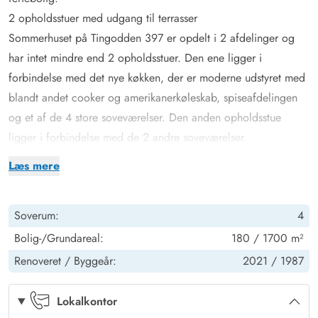
2 opholdsstuer med udgang til terrasser
Sommerhuset på Tingodden 397 er opdelt i 2 afdelinger og
har intet mindre end 2 opholdsstuer. Den ene ligger i
forbindelse med det nye køkken, der er moderne udstyret med
blandt andet cooker og amerikanerkøleskab, spiseafdelingen
og et af de 4 store soveværelser. Den anden opholdsstue
ligger i forbindelse med de 2 andre soveværelser.
I den ene opholdsstue er der brændeovn, så I kan skrue max
Læs mere
op for feriehyggen. Fra begge stuer er der desuden udgang til
sommerhusets skønne terrasse. I sommerhuset finder I også et
Soverum:
4
lille aktivitetsrum med et billiardbord.
For at gøre livet lettere og give jer mere tid til afslapning råder
Bolig-/Grundareal:
180 / 1700 m²
feriehuset over flere moderne faciliteter. Der er blandt andet
Renoveret /
Byggeår:
2021 /
1987
opvaskemaskine, mikroovn, vaskemaskine og tørretumbler, så I
behøver ikke at rafle om opvasken eller spekulere over bunken
Lokalkontor
af vasketøj.