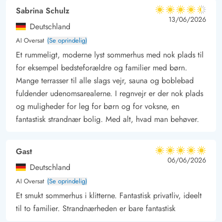
stisystem mellem Hvide Sande og Bjerregård. Og er man
Sabrina Schulz
4.5 ud af 5
lystfisker, er Hvide Sande et yndet fiskespot hele året rundt.
4.5 ud af 5
4.5 out of 5
13/06/2026
Deutschland
AI Oversat
(Se oprindelig)
Et rummeligt, moderne lyst sommerhus med nok plads til
for eksempel bedsteforældre og familier med børn.
Mange terrasser til alle slags vejr, sauna og boblebad
fuldender udenomsarealerne. I regnvejr er der nok plads
og muligheder for leg for børn og for voksne, en
fantastisk strandnær bolig. Med alt, hvad man behøver.
Gast
5 ud af 5
5 ud af 5
5 out of 5
06/06/2026
Deutschland
AI Oversat
(Se oprindelig)
Et smukt sommerhus i klitterne. Fantastisk privatliv, ideelt
til to familier. Strandnærheden er bare fantastisk