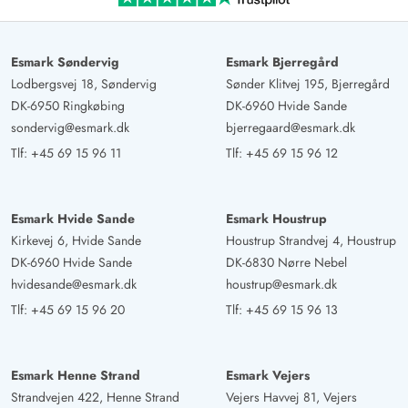
Deutschland
AI Oversat
(Se oprindelig)
Esmark Søndervig
Esmark Bjerregård
Stort sommerhus til hele familien
Lodbergsvej 18, Søndervig
Sønder Klitvej 195, Bjerregård
DK-6950 Ringkøbing
DK-6960 Hvide Sande
Gast
sondervig@esmark.dk
bjerregaard@esmark.dk
4.5 ud af 5
4.5 ud af 5
4.5 out of 5
11/07/2025
Deutschland
Tlf:
+45 69 15 96 11
Tlf:
+45 69 15 96 12
AI Oversat
(Se oprindelig)
Fantastisk hus med speciel arkitektur. Fyldt med lys,
Esmark Hvide Sande
Esmark Houstrup
rummelig og alligevel meget hyggelig. Spillerummet
Kirkevej 6, Hvide Sande
Houstrup Strandvej 4, Houstrup
med billardbord er fantastisk. Vi kommer allerede
DK-6960 Hvide Sande
DK-6830 Nørre Nebel
tilbage næste år. Perfekt beliggende, direkte ved
hvidesande@esmark.dk
houstrup@esmark.dk
klitterne mellem to strandopgange og cykelstien mod
Tlf:
+45 69 15 96 20
Tlf:
+45 69 15 96 13
nord og syd foran huset. Perfekt strand med blød hvid
sand. Smukke, ugenerede terrasser inviterer til at ligge,
slappe af og grille.
Esmark Henne Strand
Esmark Vejers
Strandvejen 422, Henne Strand
Vejers Havvej 81, Vejers