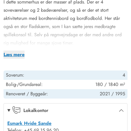
I dette sommerhus er der masser af plads. Der er 4
soveværelser og 2 badeværelser, og så er der et stort
aktivitetsrum med bordtennisbord og bordfodbold. Her står
også en stor fladskærm, som I kan sætte jeres medbragte
spillekonsol til. Selv på regnvejrsdage er der med andre ord
rig mulighed for mange sjove timer.
Sommerhuset er bygget i en enkel og flot arkitektur, som
Læs mere
passer godt ind i klitlandskabet, og de store vinduer sørger for
at trække landskabet med helt ind i stuen og det forskudte
Soverum:
4
køkken- og spiseområde. Omkring et godt måltid med lokal
råvarer, kan I tilbringe mange timer sammen.
Bolig-/Grundareal:
180 / 1840 m²
Skøn terrasse med spa og sauna
Renoveret /
Byggeår:
2021 /
1995
Rundt om huset er der gode terrasser, hvorfra det er muligt at
grille eller bare at sidde ude og nyde solen samt læ fra den
Lokalkontor
nærtliggende klit. Når I trænger til at komme helt ned i gear,
Esmark Hvide Sande
kan I sætte jer ned i spaen og nyde den skønne vesterhavsluft.
Telefon: +45 69 15 96 20