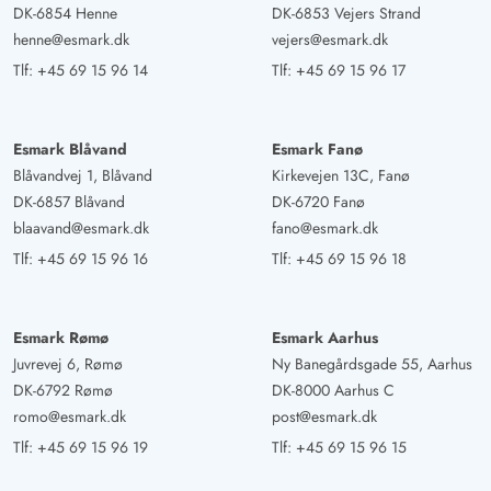
DK-6854 Henne
DK-6853 Vejers Strand
Nicole Blohm
5 ud af 5
henne@esmark.dk
vejers@esmark.dk
5 ud af 5
5 out of 5
05/07/2025
Deutschland
Tlf:
+45 69 15 96 14
Tlf:
+45 69 15 96 17
AI Oversat
(Se oprindelig)
- tæt på stranden - 2 terrasser - fantastisk
Esmark Blåvand
Esmark Fanø
værelsesfordeling af de hyggelige soveværelser og
Blåvandvej 1, Blåvand
Kirkevejen 13C, Fanø
badeværelser - praktisk og moderne indrettet køkken -
DK-6857 Blåvand
DK-6720 Fanø
rumindretningen af køkken, spisestue og stue er bare
blaavand@esmark.dk
fano@esmark.dk
fantastisk
Tlf:
+45 69 15 96 16
Tlf:
+45 69 15 96 18
Stefan Sturm
4.5 ud af 5
4.5 ud af 5
4.5 out of 5
28/06/2025
Esmark Rømø
Esmark Aarhus
Deutschland
Juvrevej 6, Rømø
Ny Banegårdsgade 55, Aarhus
AI Oversat
(Se oprindelig)
DK-6792 Rømø
DK-8000 Aarhus C
Feriehuset Tingodden 391 er et godt valg for mennesker,
romo@esmark.dk
post@esmark.dk
der for det første gerne vil være helt tæt på vandet og
Tlf:
+45 69 15 96 19
Tlf:
+45 69 15 96 15
for det andet er et must for soltilbedere. Huset ligger