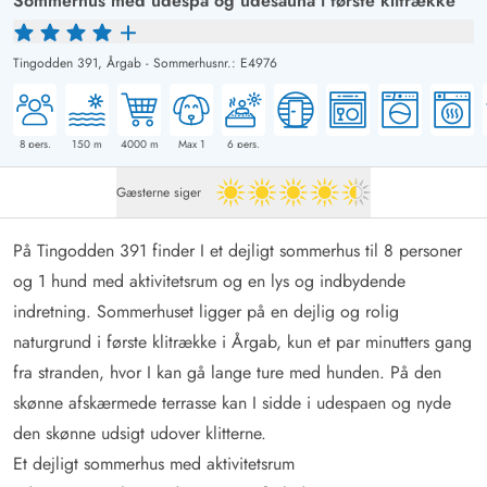
Sommerhus med udespa og udesauna i første klitrække
Tingodden 391,
Årgab
-
Sommerhusnr.: E4976
8
pers.
150
m
4000
m
Max 1
6
pers.
Gæsterne siger
4.5 ud af 5
På Tingodden 391 finder I et dejligt sommerhus til 8 personer
og 1 hund med aktivitetsrum og en lys og indbydende
indretning. Sommerhuset ligger på en dejlig og rolig
naturgrund i første klitrække i Årgab, kun et par minutters gang
fra stranden, hvor I kan gå lange ture med hunden. På den
skønne afskærmede terrasse kan I sidde i udespaen og nyde
den skønne udsigt udover klitterne.
Et dejligt sommerhus med aktivitetsrum