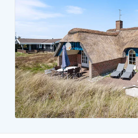
Sommerhuse med spa
Sommerhuse 
Sommerhuse med fredagsskift
Sommerhuse 
Sommerhuse med lørdagsskift
Sommerhuse 
Sommerhuse i Bjerregård
Sommerhuse i Blåvand
Sommerhuse i Hvi
Sommerhuse i Årgab
Sommerhuse
Sommerhuse i Arrild
Sommerhuse
Sommerhuse i Bjerregård
Sommerhuse 
Sommerhuse i Blåvand
Sommerhuse
Sommerhuse i Bork Havn
Sommerhus p
Sommerhuse i Fjand
Sommerhuse
Sommerhuse på Fanø
Sommerhuse
Sommerhuse i Grærup Strand
Sommerhuse
Sommerhuse i Haurvig
Sommerhuse
Esmark Rejsecurity
Esmark KidsVIP
Esmark VIP partnerfordele
Fordel
Praktiske informationer
Åbningstider og døgnvagt
Ankomst