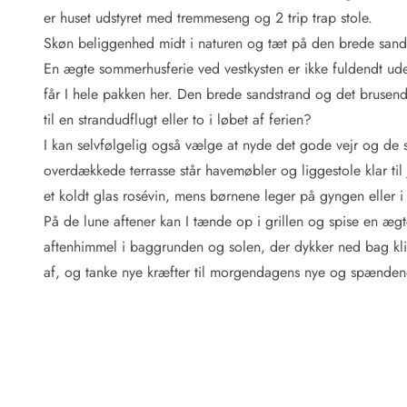
Fordele hos os
er huset udstyret med tremmeseng og 2 trip trap stole.
Esmark Rejsecurity
Skøn beliggenhed midt i naturen og tæt på den brede sand
Esmark KidsVIP
Esmark VIP: Fordele og rabataftaler
En ægte sommerhusferie ved vestkysten er ikke fuldendt ud
Prisgaranti
får I hele pakken her. Den brede sandstrand og det brusend
Ingen depositum
til en strandudflugt eller to i løbet af ferien?
Gæsteanmeldelser
I kan selvfølgelig også vælge at nyde det gode vejr og de
Gratis WiFi i ferieområdet
overdækkede terrasse står havemøbler og liggestole klar ti
Rabat
et koldt glas rosévin, mens børnene leger på gyngen eller i
We love people!
På de lune aftener kan I tænde op i grillen og spise en 
Fritidsaktiviteter
aftenhimmel i baggrunden og solen, der dykker ned bag kli
Esmark VIP partnerfordele
af, og tanke nye kræfter til morgendagens nye og spænden
Esmark KidsVIP
LEGOLAND® rabat
Ferie med børn
Ferie med hund
Ferie ved stranden
Naturoplevelser