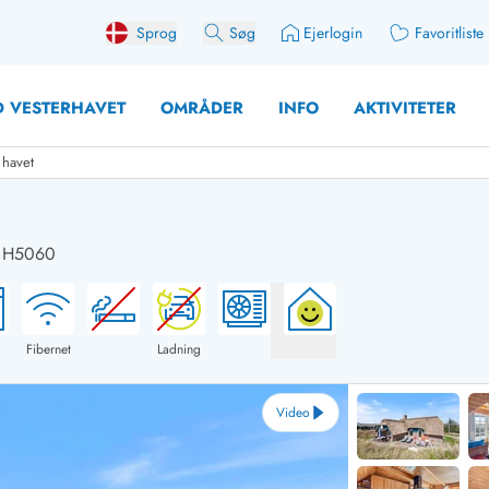
Sprog
Søg
Ejerlogin
Favoritliste
 VESTERHAVET
OMRÅDER
INFO
AKTIVITETER
 havet
: H5060
 med søndagsskift
Sommerhuse for 10 pers
med plads til fangsten
Sommerhuse for 12 Pers
med aktivitetsrum
Sommerhuse for 14 Pers
Fibernet
Ladning
med ladestation (elbil)
Store sommerhuse (for g
med brændeovn
Sommerhuse i påskeferi
Video
erhuse
Sommerhuse i sommerfer
 med ydersæsonrabat
Sommerhuse i efterårsfer
for 2 personer
Sommerhuse i vinterferie