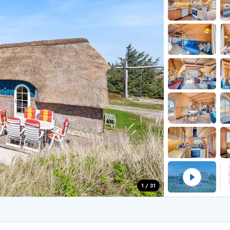
for 4 Personer
Sommerhuse i juleferien
for 6 Personer
Sommerhuse til nytår
for 8 Personer
de Sande
Sommerhuse i Søndervig
 i Henne Strand
Sommerhuse i Lodbjerg
 i Ho
Sommerhuse i Nr. Lyngv
i Houstrup
Sommerhuse på Rømø
 i Houvig
Sommerhuse i Søndervi
å Holmsland Klit
Sommerhuse i Skodbjer
 på Holmsland
Sommerhuse i Thorsmin
 i Hvide Sande
Sommerhuse i Vedersø Kl
 i Jegum
Sommerhuse i Vejers Str
 i Klegod
Sommerhuse i Vester Hu
1 / 31
e hos os