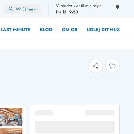
Vi sidder klar til at hjælpe
Mit Esmark
fra kl. 9-20
LAST MINUTE
BLOG
OM OS
UDLEJ DIT HUS
oner
oner
oner
rupper)
en
ien
ien
n