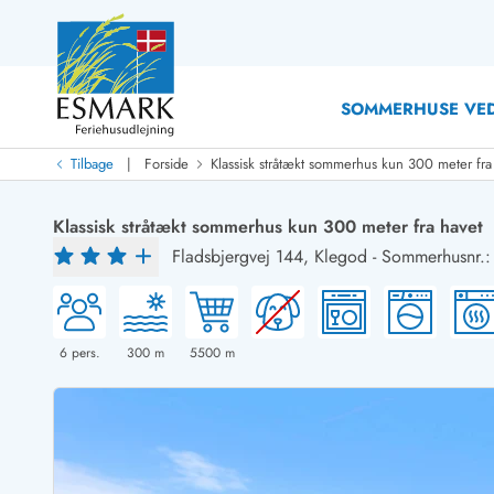
SOMMERHUSE VED
|
Tilbage
Forside
Klassisk stråtækt sommerhus kun 300 meter fra
Last Minute
Last minute
Klassisk stråtækt sommerhus kun 300 meter fra havet
Nyheder
Fladsbjergvej 144,
Klegod
-
Sommerhusnr.
Nyheder hos Esmark
Med swimmingpool
Sommerhuse med hund
Nyrenoverede sommerhuse
Sommerhuse
Sommerhuse med slutrengøring inklusive
Sommerhuse 
Sommerhuse tæt ved vandet
Sommerhuse 
6
pers.
300
m
5500
m
Sommerhuse med internet
Sommerhuse 
Nybyggede sommerhuse
Feriehuse 
Sommerhuse med sauna
Luksussomm
Røgfrie/ikke-ryger sommerhuse
Sommerhuse
Sommerhuse med udsigt
Sommerhuse 