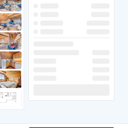
 Hede
ig
g
ge
de
it
and
sby