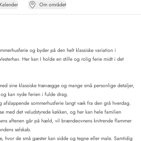
Kalender
Om området
mmerhusferie og byder på den helt klassiske variation i
sterhav. Her kan I holde en stille og rolig ferie midt i det
ed sine klassiske trævægge og mange små personlige detaljer,
pas og kan nyde ferien i fulde drag.
 og afslappende sommerhusferie langt væk fra den grå hverdag.
se med det veludstyrede køkken, og her kan hele familien
 mens aftenen går på hæld, vil brændeovnens knitrende flammer
andens selskab.
ole, hvor de små gæster kan sidde og tegne eller male. Samtidig