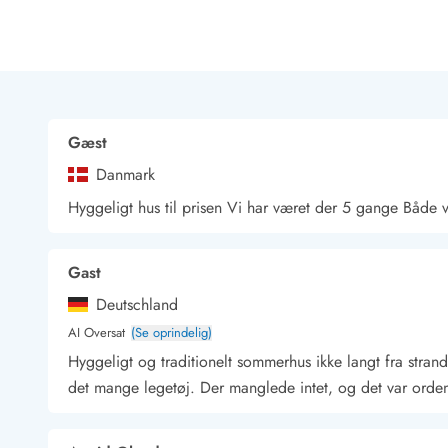
Rav - find det selv langs Vesterhavet
Indendørs legelande
Zoologiske haver og dyreparker
Sportsaktiviteter
Lystfiskeri på Vestkysten
Bowling
Gæst
Minigolf i Vestjylland
Danmark
Svømmehaller og badelande
Golfferie i sommerhus
Hyggeligt hus til prisen Vi har været der 5 gange Båd
Fitness og træning
Cykelferie
Gast
Rideskoler/Ponyridning
Surfing
Deutschland
Vandring langs Vestkysten
AI Oversat
(Se oprindelig)
Vandski for hele familien
Hyggeligt og traditionelt sommerhus ikke langt fra stra
Sejlads langs Vestkysten
det mange legetøj. Der manglede intet, og det var ordentl
Kulturaktiviteter
Historiske museer
Kunstmuseer