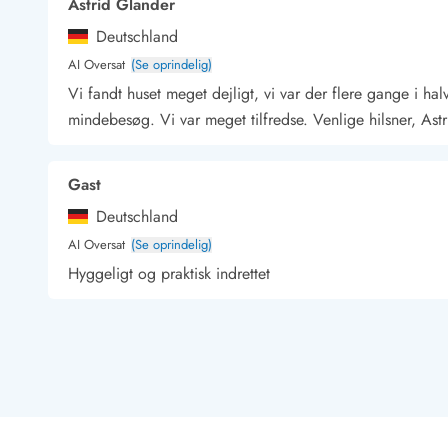
Astrid Glander
Kunsthåndværk og gallerier
Deutschland
Kulinariske oplevelser
AI Oversat
(Se oprindelig)
Sandskulpturfestival
Hold jul i sommerhuset
Vi fandt huset meget dejligt, vi var der flere gange i h
Vikingetiden i Danmark
mindebesøg. Vi var meget tilfredse. Venlige hilsner, Ast
Gast
Kontakt Bjerregård
Kontakt Søndervig
Kontakt Houstrup
Kontakt Fanø
Deutschland
Kontakt, åbningstider og døgnvagt
AI Oversat
(Se oprindelig)
Feriehusudlejning siden 1965
Hyggeligt og praktisk indrettet
Bæredygtighed
Gæsterne siger
Nyhedsbrev
Gast
Sponsorater - Esmark støtter
Deutschland
Lejebetingelser
AI Oversat
(Se oprindelig)
Persondata- og cookiepolitik
Meget hyggeligt, smagfuldt indrettet og med et rigt udv
Presse