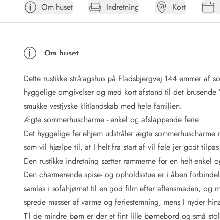
Om huset
Indretning
Kort
Afrejse
Sommerhus ABC
Booking FAQ
Forbrugsafregning (Strøm, vand...)
Om huset
Lån og lej
Pakkeliste
Dette rustikke stråtagshus på Fladsbjergvej 144 emmer af so
Rengøring
Gavekort
hyggelige omgivelser og med kort afstand til det brusende Ve
Book tidligt
smukke vestjyske klitlandskab med hele familien.
Lejebetingelser
Ægte sommerhuscharme - enkel og afslappende ferie
Info
Det hyggelige feriehjem udstråler ægte sommerhuscharme m
Vejret i Danmark
som vil hjælpe til, at I helt fra start af vil føle jer godt til
Sæsontider
Den rustikke indretning sætter rammerne for en helt enkel
Baderegler
Naturbeskyttelse
Den charmerende spise- og opholdsstue er i åben forbindel
Webcam
samles i sofahjørnet til en god film efter aftensmaden, og
Fotokonkurrence
sprede masser af varme og feriestemning, mens I nyder hin
Kort
Til de mindre børn er der et fint lille børnebord og små st