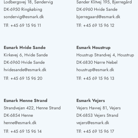
Lodbergsvej 18, Søndervig
Sønder Klitvej 195, Bjerregård
fantastiske. Værelserne er også super opdelte.
DK-6950 Ringkøbing
DK-6960 Hvide Sande
sondervig@esmark.dk
bjerregaard@esmark.dk
Gast
4.5 ud af 5
Tlf:
+45 69 15 96 11
Tlf:
+45 69 15 96 12
4.5 ud af 5
4.5 out of 5
07/10/2024
Deutschland
AI Oversat
(Se oprindelig)
Esmark Hvide Sande
Esmark Houstrup
Meget roligt beliggende. Udstyret er absolut i orden.
Kirkevej 6, Hvide Sande
Houstrup Strandvej 4, Houstrup
DK-6960 Hvide Sande
DK-6830 Nørre Nebel
hvidesande@esmark.dk
houstrup@esmark.dk
Tlf:
+45 69 15 96 20
Tlf:
+45 69 15 96 13
Esmark Henne Strand
Esmark Vejers
Strandvejen 422, Henne Strand
Vejers Havvej 81, Vejers
DK-6854 Henne
DK-6853 Vejers Strand
henne@esmark.dk
vejers@esmark.dk
Tlf:
+45 69 15 96 14
Tlf:
+45 69 15 96 17