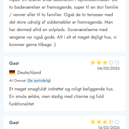
to badeværelser er fremragende, super til en stor familie
/ venner eller til to familier. Også de to terrasser med
det store udvalg af siddemøbler er fremragende. Man
har dermed altid en solplads. Soveværelserne med
sengene var også gode. Alt i alt et meget dejligt hus, vi
kommer gerne tilbage :)
Gast
3 ud af 5
3 ud af 5
3 out of 5
04/05/2026
Deutschland
AI Oversat
(Se oprindelig)
Et meget smagfuldt indrettet og roligt beliggende hus.
En smule ældre, men stadig med charme og fuld
funktionalitet.
Gast
3.5 ud af 5
3.5 ud af 5
3.5 out of 5
14/03/2026