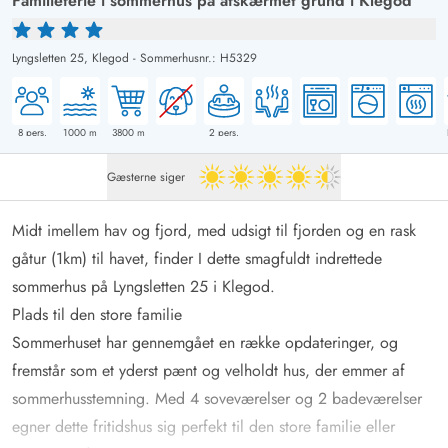
Familieferie i sommerhus på afskærmet grund i Klegod
Lyngsletten 25,
Klegod
-
Sommerhusnr.: H5329
8
pers.
1000
m
3800
m
2
pers.
Gæsterne siger
4.5 ud af 5
Midt imellem hav og fjord, med udsigt til fjorden og en rask
gåtur (1km) til havet, finder I dette smagfuldt indrettede
sommerhus på Lyngsletten 25 i Klegod.
Plads til den store familie
Sommerhuset har gennemgået en række opdateringer, og
fremstår som et yderst pænt og velholdt hus, der emmer af
sommerhusstemning. Med 4 soveværelser og 2 badeværelser
egner dette fritidshus sig perfekt til den store familie eller