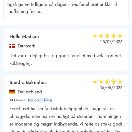
Klegod, som er et skønt område med et rigt fugle- og dyreliv.
også gerne tidligere på dagen, hvis feriehuset er klar til
Området byder på masser aktiviteter såsom fiskesø, kitesurfing
indflytning før tid.
og golf.
Helle Madsen
5 ud af 5
5 ud af 5
5 out of 5
25/07/2026
Danmark
Det var et dejligt hus og godt indrettet med velassorteret
køkkengrej.
Sandra Bakenhus
5 ud af 5
5 ud af 5
5 out of 5
15/05/2026
Deutschland
AI Oversat
(Se oprindelig)
Feriehuset har en fantastisk beliggenhed, bagerst i en
blindgyde, men man er hurtigt på stranden. Indretningen
er moderne og meget indbydende, vi følte os straks godt
tilpas. En diskret smuk dekoration i opholdsområdet. De