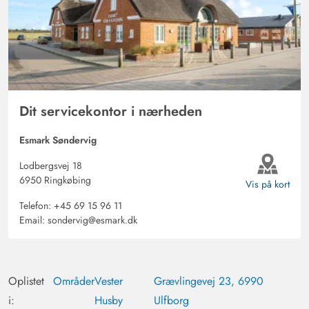
Dit servicekontor i nærheden
Esmark Søndervig
Lodbergsvej 18
6950 Ringkøbing
Vis på kort
Telefon:
+45 69 15 96 11
Email:
sondervig@esmark.dk
Oplistet
Områder
Vester
Grævlingevej 23, 6990
i:
Husby
Ulfborg