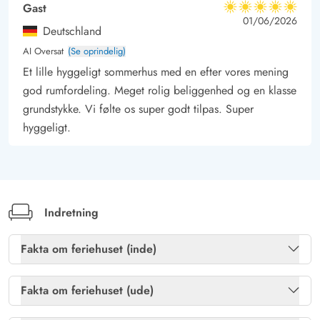
sommerhus og skab minder med familie og venner.
Gast
5 ud af 5
5 ud af 5
5 out of 5
01/06/2026
Deutschland
AI Oversat
(Se oprindelig)
Et lille hyggeligt sommerhus med en efter vores mening
god rumfordeling. Meget rolig beliggenhed og en klasse
grundstykke. Vi følte os super godt tilpas. Super
hyggeligt.
Indretning
Fakta om feriehuset (inde)
Brændeovn
Ja
Fakta om feriehuset (ude)
Gratis fibernet
Ja
Havemøbler
Ja