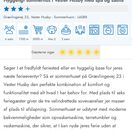
Hyggeligt sommerhus i Vester Husby med spa og sauna
Grævlingevej 23,
Vester Husby
-
Sommerhusnr.: L6088
6
pers.
1700
m
5000
m
Max 2
2
pers.
Gæsterne siger
5 ud af 5
Søger I et fredfyldt feriested eller en hyggelig base for jeres
næste ferieeventyr? Så er sommerhuset på Grævlingevej 23 i
Vester Husby den perfekte kombination af komfort og
funktionalitet med alt hvad I har behov for. Med plads til seks
feriegæster giver de tre velindrettede soveværelser jer masser
af plads til afslapning. Sommerhuset er udstyret med moderne
bekvemmeligheder som opvaskemaskine, tørretumbler og
vaskemaskine, der sikrer, at I kan nyde jeres ferie uden at