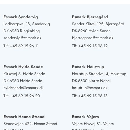
Esmark Søndervig
Esmark Bjerregård
Lodbergsvej 18, Søndervig
Sønder Klitvej 195, Bjerregård
DK-6950 Ringkøbing
DK-6960 Hvide Sande
sondervig@esmark.dk
bjerregaard@esmark.dk
Tlf:
+45 69 15 96 11
Tlf:
+45 69 15 96 12
Esmark Hvide Sande
Esmark Houstrup
Kirkevej 6, Hvide Sande
Houstrup Strandvej 4, Houstrup
DK-6960 Hvide Sande
DK-6830 Nørre Nebel
hvidesande@esmark.dk
houstrup@esmark.dk
Tlf:
+45 69 15 96 20
Tlf:
+45 69 15 96 13
Esmark Henne Strand
Esmark Vejers
Strandvejen 422, Henne Strand
Vejers Havvej 81, Vejers