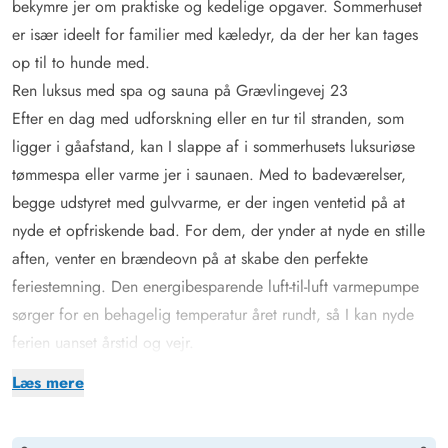
bekymre jer om praktiske og kedelige opgaver. Sommerhuset
er især ideelt for familier med kæledyr, da der her kan tages
op til to hunde med.
Ren luksus med spa og sauna på Grævlingevej 23
Efter en dag med udforskning eller en tur til stranden, som
ligger i gåafstand, kan I slappe af i sommerhusets luksuriøse
tømmespa eller varme jer i saunaen. Med to badeværelser,
begge udstyret med gulvvarme, er der ingen ventetid på at
nyde et opfriskende bad. For dem, der ynder at nyde en stille
aften, venter en brændeovn på at skabe den perfekte
feriestemning. Den energibesparende luft-til-luft varmepumpe
sørger for en behagelig temperatur året rundt, så I kan nyde
ferien uanset årstid og vejr.
Børn og udendørsaktiviteter
Læs mere
For børnefamilier er dette sommerhus i Vester Husby en sand
fornøjelse. Den store plænegrund rummer både en sandkasse