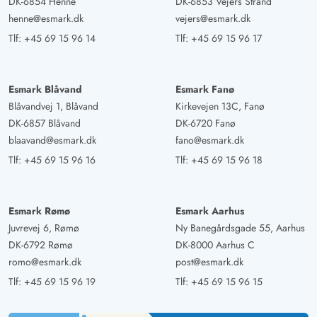
DK-6854 Henne
DK-6853 Vejers Strand
henne@esmark.dk
vejers@esmark.dk
Tlf:
+45 69 15 96 14
Tlf:
+45 69 15 96 17
Esmark Blåvand
Esmark Fanø
Blåvandvej 1, Blåvand
Kirkevejen 13C, Fanø
DK-6857 Blåvand
DK-6720 Fanø
blaavand@esmark.dk
fano@esmark.dk
Tlf:
+45 69 15 96 16
Tlf:
+45 69 15 96 18
Esmark Rømø
Esmark Aarhus
Juvrevej 6, Rømø
Ny Banegårdsgade 55, Aarhus
DK-6792 Rømø
DK-8000 Aarhus C
romo@esmark.dk
post@esmark.dk
Tlf:
+45 69 15 96 19
Tlf:
+45 69 15 96 15