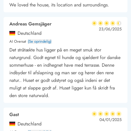
sammen med familien eller venner i rolige og naturskønne
We loved the house, its location and surroundings.
omgivelser.
Andreas Gemsjäger
4.5 ud af 5
4.5 ud af 5
4.5 out of 5
23/06/2025
Deutschland
AI Oversat
(Se oprindelig)
Det stråtækte hus ligger på en meget smuk stor
naturgrund. Godt egnet til hunde og sjældent for danske
sommerhuse - en indhegnet have med terrasse. Denne
indbyder til afslapning og man ser og hører den rene
natur.. Huset er godt udstyret og også indeni er det
muligt at slappe godt af. Huset ligger kun få skridt fra
den store naturwald.
Gast
5 ud af 5
5 ud af 5
5 out of 5
04/01/2025
Deutschland