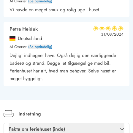
AI Oversat
(Se oprindelig)
Vi havde en meget smuk og rolig uge i huset.
Petra Heiduk
5 ud af 5
5 ud af 5
5 out of 5
31/08/2024
Deutschland
AI Oversat
(Se oprindelig)
Dejligt indhegnet have. Også dejlig den nærliggende
badesø og strand. Begge let tilgængelige med bil.
Ferienhuset har alt, hvad man behøver. Selve huset er
meget hyggeligt.
Indretning
Fakta om feriehuset (inde)