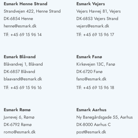
Esmark Henne Strand
Esmark Vejers
Strandvejen 422, Henne Strand
Vejers Havvej 81, Vejers
DK-6854 Henne
DK-6853 Vejers Strand
henne@esmark.dk
vejers@esmark.dk
Tlf:
+45 69 15 96 14
Tlf:
+45 69 15 96 17
Esmark Blåvand
Esmark Fanø
Blåvandvej 1, Blåvand
Kirkevejen 13C, Fanø
DK-6857 Blåvand
DK-6720 Fanø
blaavand@esmark.dk
fano@esmark.dk
Tlf:
+45 69 15 96 16
Tlf:
+45 69 15 96 18
Esmark Rømø
Esmark Aarhus
Juvrevej 6, Rømø
Ny Banegårdsgade 55, Aarhus
DK-6792 Rømø
DK-8000 Aarhus C
romo@esmark.dk
post@esmark.dk