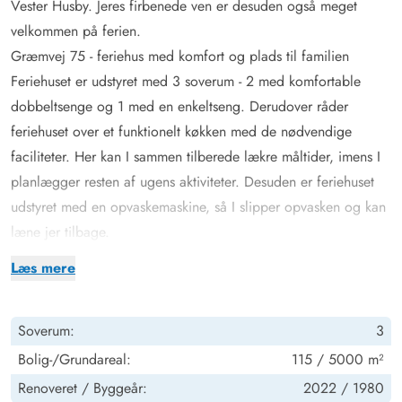
Vester Husby. Jeres firbenede ven er desuden også meget
velkommen på ferien.
Græmvej 75 - feriehus med komfort og plads til familien
Feriehuset er udstyret med 3 soverum - 2 med komfortable
dobbeltsenge og 1 med en enkeltseng. Derudover råder
feriehuset over et funktionelt køkken med de nødvendige
faciliteter. Her kan I sammen tilberede lækre måltider, imens I
planlægger resten af ugens aktiviteter. Desuden er feriehuset
udstyret med en opvaskemaskine, så I slipper opvasken og kan
læne jer tilbage.
Efter en lang og afslappende gåtur i det skønne naturrige
Læs mere
udeområde, har I på de lidt køligere ferieaftener mulighed for
igen at få varmen foran brændeovnen i stuen, imens andre kan
Soverum:
3
slænge sig i sofaen med et lækkert glas vin og nyde en god
film i fjernsynet. Feriehuset er desuden udstyret med en luft-til-
Bolig-/Grundareal:
115 / 5000 m²
luft-varmepumpe, der sørger for et energivenligt og behageligt
Renoveret /
Byggeår:
2022 /
1980