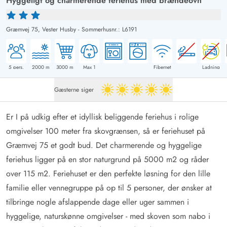
Hyggeligt og charmerende feriehus med brændeovn
Græmvej 75,
Vester Husby
-
Sommerhusnr.: L6191
5
pers.
2000
m
3000
m
Max 1
Fibernet
Ladning
Gæsterne siger
5 ud af 5
Er I på udkig efter et idyllisk beliggende feriehus i rolige
omgivelser 100 meter fra skovgrænsen, så er feriehuset på
Græmvej 75 et godt bud. Det charmerende og hyggelige
feriehus ligger på en stor naturgrund på 5000 m2 og råder
over 115 m2. Feriehuset er den perfekte løsning for den lille
familie eller vennegruppe på op til 5 personer, der ønsker at
tilbringe nogle afslappende dage eller uger sammen i
hyggelige, naturskønne omgivelser - med skoven som nabo i