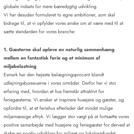
globale indsats for mere bæredygtig udvikling.
Vi har desuden formuleret to egne ambitioner, som skal
bidrage til, at vi opfylder vores ønske om at være med til at
sætte standarden for vores branche:
1. Gæsterne skal opleve en naturlig sammenhæng
mellem en fantastisk ferie og et minimum af
miljøbelastning
Esmark har den højeste belægningsprocent blandt
udlejningsbureauerne i vores områder. Derfor har vi stor
erfaring med, hvordan et hus fremstår attraktivt for
feriegæsterne. Vi ønsker at inspirere husejere og gæster, og
opfordre til, at et feriehus efterlader det mindst mulige
miljømæssige aftryk. Vi lægger stor vægt på at fortsætte vores
positive samarbejde med husejere og feriegæster for derved at
skabe en positiv udvikling for miljøet og lokalsamfundet.