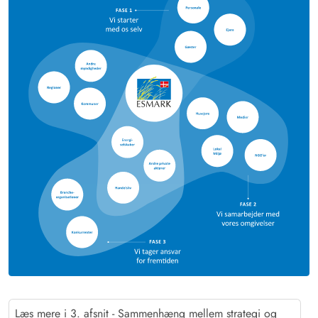
Læs mere i 3. afsnit - Sammenhæng mellem strategi og