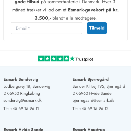
gode tilbud
på sommerhusferie i Danmark. Hver 3.
måned trækker vi lod om et
Esmark-gavekort på kr.
3.500,-
blandt alle modtagere.
E-mail
Tilmeld
Esmark Søndervig
Esmark Bjerregård
Lodbergsvej 18, Søndervig
Sønder Klitvej 195, Bjerregård
DK-6950 Ringkøbing
DK-6960 Hvide Sande
sondervig@esmark.dk
bjerregaard@esmark.dk
Tlf:
+45 69 15 96 11
Tlf:
+45 69 15 96 12
Esmark Hvide Sande
Esmark Houstrup