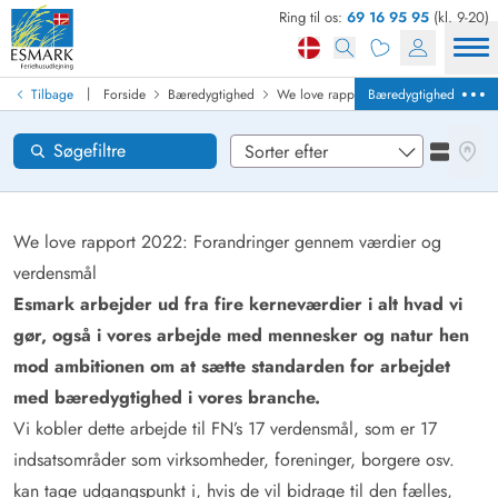
Ring til os:
69 16 95 95
(kl. 9-20)
Find sommerhus
Ankomst
|
Tilbage
Forside
Bæredygtighed
We love rapport 2022
Forandring
Bæredygtighed
Områder
Se kor
Søgefiltre
Se liste
Ønsker til huset
Nulstil
Loading...
We love rapport 2022: Forandringer gennem værdier og
verdensmål
Esmark arbejder ud fra fire kerneværdier i alt hvad vi
gør, også i vores arbejde med mennesker og natur hen
mod ambitionen om at sætte standarden for arbejdet
med bæredygtighed i vores branche.
Vi kobler dette arbejde til FN’s 17 verdensmål, som er 17
indsatsområder som virksomheder, foreninger, borgere osv.
kan tage udgangspunkt i, hvis de vil bidrage til den fælles,