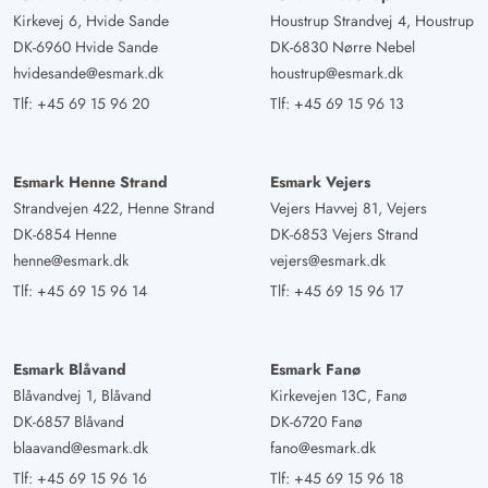
Kirkevej 6, Hvide Sande
Houstrup Strandvej 4, Houstrup
DK-6960 Hvide Sande
DK-6830 Nørre Nebel
hvidesande@esmark.dk
houstrup@esmark.dk
Tlf:
+45 69 15 96 20
Tlf:
+45 69 15 96 13
Esmark Henne Strand
Esmark Vejers
Strandvejen 422, Henne Strand
Vejers Havvej 81, Vejers
DK-6854 Henne
DK-6853 Vejers Strand
henne@esmark.dk
vejers@esmark.dk
Tlf:
+45 69 15 96 14
Tlf:
+45 69 15 96 17
Esmark Blåvand
Esmark Fanø
Blåvandvej 1, Blåvand
Kirkevejen 13C, Fanø
DK-6857 Blåvand
DK-6720 Fanø
blaavand@esmark.dk
fano@esmark.dk
Tlf:
+45 69 15 96 16
Tlf:
+45 69 15 96 18