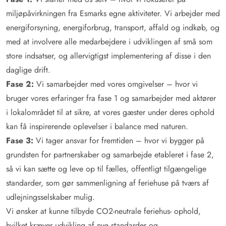
miljøpåvirkningen fra Esmarks egne aktiviteter. Vi arbejder med
energiforsyning, energiforbrug, transport, affald og indkøb, og
med at involvere alle medarbejdere i udviklingen af små som
store indsatser, og allervigtigst implementering af disse i den
daglige drift.
Fase 2:
Vi samarbejder med vores omgivelser – hvor vi
bruger vores erfaringer fra fase 1 og samarbejder med aktører
i lokalområdet til at sikre, at vores gæster under deres ophold
kan få inspirerende oplevelser i balance med naturen.
Fase 3:
Vi tager ansvar for fremtiden – hvor vi bygger på
grundsten for partnerskaber og samarbejde etableret i fase 2,
så vi kan sætte og leve op til fælles, offentligt tilgængelige
standarder, som gør sammenligning af feriehuse på tværs af
udlejningsselskaber mulig.
Vi ønsker at kunne tilbyde CO2-neutrale feriehus- ophold,
hvilket kræver udvikling af nye standarder og