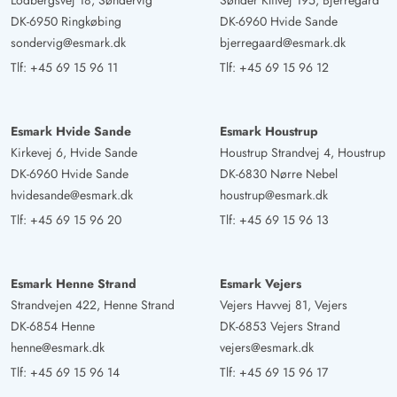
Lodbergsvej 18, Søndervig
Sønder Klitvej 195, Bjerregård
DK-6950 Ringkøbing
DK-6960 Hvide Sande
sondervig@esmark.dk
bjerregaard@esmark.dk
Tlf:
+45 69 15 96 11
Tlf:
+45 69 15 96 12
Esmark Hvide Sande
Esmark Houstrup
Kirkevej 6, Hvide Sande
Houstrup Strandvej 4, Houstrup
DK-6960 Hvide Sande
DK-6830 Nørre Nebel
hvidesande@esmark.dk
houstrup@esmark.dk
Tlf:
+45 69 15 96 20
Tlf:
+45 69 15 96 13
Esmark Henne Strand
Esmark Vejers
Strandvejen 422, Henne Strand
Vejers Havvej 81, Vejers
DK-6854 Henne
DK-6853 Vejers Strand
henne@esmark.dk
vejers@esmark.dk
Tlf:
+45 69 15 96 14
Tlf:
+45 69 15 96 17