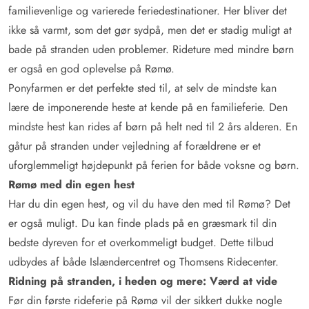
familievenlige og varierede feriedestinationer. Her bliver det
ikke så varmt, som det gør sydpå, men det er stadig muligt at
bade på stranden uden problemer. Rideture med mindre børn
er også en god oplevelse på Rømø.
Ponyfarmen er det perfekte sted til, at selv de mindste kan
lære de imponerende heste at kende på en familieferie. Den
mindste hest kan rides af børn på helt ned til 2 års alderen. En
gåtur på stranden under vejledning af forældrene er et
uforglemmeligt højdepunkt på ferien for både voksne og børn.
Rømø med din egen hest
Har du din egen hest, og vil du have den med til Rømø? Det
er også muligt. Du kan finde plads på en græsmark til din
bedste dyreven for et overkommeligt budget. Dette tilbud
udbydes af både Islændercentret og Thomsens Ridecenter.
Ridning på stranden, i heden og mere: Værd at vide
Før din første rideferie på Rømø vil der sikkert dukke nogle