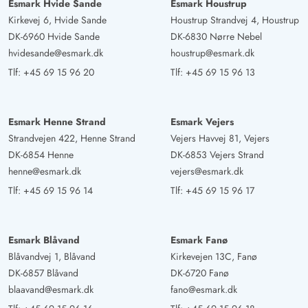
Esmark Hvide Sande
Esmark Houstrup
Kirkevej 6, Hvide Sande
Houstrup Strandvej 4, Houstrup
DK-6960 Hvide Sande
DK-6830 Nørre Nebel
hvidesande@esmark.dk
houstrup@esmark.dk
Tlf:
+45 69 15 96 20
Tlf:
+45 69 15 96 13
Esmark Henne Strand
Esmark Vejers
Strandvejen 422, Henne Strand
Vejers Havvej 81, Vejers
DK-6854 Henne
DK-6853 Vejers Strand
henne@esmark.dk
vejers@esmark.dk
Tlf:
+45 69 15 96 14
Tlf:
+45 69 15 96 17
Esmark Blåvand
Esmark Fanø
Blåvandvej 1, Blåvand
Kirkevejen 13C, Fanø
DK-6857 Blåvand
DK-6720 Fanø
blaavand@esmark.dk
fano@esmark.dk