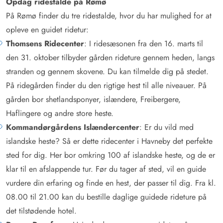
Opdag ridestalde på Rømø
På Rømø finder du tre ridestalde, hvor du har mulighed for at
opleve en guidet ridetur:
Thomsen
s Ridecenter
: I ridesæsonen fra den 16. marts til
den 31. oktober tilbyder gården rideture gennem heden, langs
stranden og gennem skovene. Du kan tilmelde dig på stedet.
På ridegården finder du den rigtige hest til alle niveauer. På
gården bor shetlandsponyer, islændere, Freibergere,
Haflingere og andre store heste.
Kommandørgårdens Islændercenter
: Er du vild med
islandske heste? Så er dette ridecenter i Havneby det perfekte
sted for dig. Her bor omkring 100 af islandske heste, og de er
klar til en afslappende tur. Før du tager af sted, vil en guide
vurdere din erfaring og finde en hest, der passer til dig. Fra kl.
08.00 til 21.00 kan du bestille daglige guidede rideture på
det tilstødende hotel.