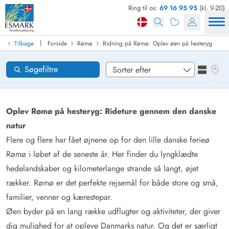
Ring til os:
69 16 95 95
(kl. 9-20)
Find sommerhus
Ankomst
|
Tilbage
Forside
Rømø
Ridning på Rømø: Oplev øen på hesteryg
Områder
Se kor
Søgefiltre
Se liste
Ønsker til huset
Nulstil
Oplev Rømø på hesteryg: Rideture gennem den danske
natur
Flere og flere har fået øjnene op for den lille danske ferieø
Loading...
Rømø i løbet af de seneste år. Her finder du lyngklædte
hedelandskaber og kilometerlange strande så langt, øjet
rækker. Rømø er det perfekte rejsemål for både store og små,
familier, venner og kærestepar.
Øen byder på en lang række udflugter og aktiviteter, der giver
dig mulighed for at opleve Danmarks natur. Og det er særligt