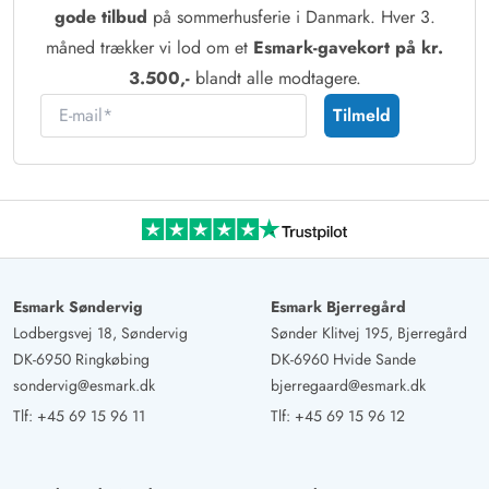
gode tilbud
på sommerhusferie i Danmark. Hver 3.
måned trækker vi lod om et
Esmark-gavekort på kr.
3.500,-
blandt alle modtagere.
E-mail
Tilmeld
Esmark Søndervig
Esmark Bjerregård
Lodbergsvej 18, Søndervig
Sønder Klitvej 195, Bjerregård
DK-6950 Ringkøbing
DK-6960 Hvide Sande
sondervig@esmark.dk
bjerregaard@esmark.dk
Tlf:
+45 69 15 96 11
Tlf:
+45 69 15 96 12