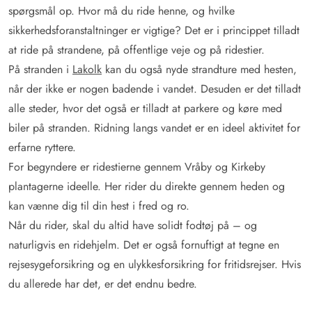
spørgsmål op. Hvor må du ride henne, og hvilke
sikkerhedsforanstaltninger er vigtige? Det er i princippet tilladt
at ride på strandene, på offentlige veje og på ridestier.
På stranden i
Lakolk
kan du også nyde strandture med hesten,
når der ikke er nogen badende i vandet. Desuden er det tilladt
alle steder, hvor det også er tilladt at parkere og køre med
biler på stranden. Ridning langs vandet er en ideel aktivitet for
erfarne ryttere.
For begyndere er ridestierne gennem Vråby og Kirkeby
plantagerne ideelle. Her rider du direkte gennem heden og
kan vænne dig til din hest i fred og ro.
Når du rider, skal du altid have solidt fodtøj på – og
naturligvis en ridehjelm. Det er også fornuftigt at tegne en
rejsesygeforsikring og en ulykkesforsikring for fritidsrejser. Hvis
du allerede har det, er det endnu bedre.