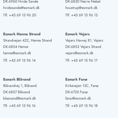
DK-6960 Hvide Sande
DK-6830 Nørre Nebel
hvidesande@esmark.dk
houstrup@esmark.dk
Tlf:
+45 69 15 96 20
Tlf:
+45 69 15 96 13
Esmark Henne Strand
Esmark Vejers
Strandvejen 422, Henne Strand
Vejers Havvej 81, Vejers
DK-6854 Henne
DK-6853 Vejers Strand
henne@esmark.dk
vejers@esmark.dk
Tlf:
+45 69 15 96 14
Tlf:
+45 69 15 96 17
Esmark Blåvand
Esmark Fanø
Blåvandvej 1, Blåvand
Kirkevejen 13C, Fanø
DK-6857 Blåvand
DK-6720 Fanø
blaavand@esmark.dk
fano@esmark.dk
Tlf:
+45 69 15 96 16
Tlf:
+45 69 15 96 18