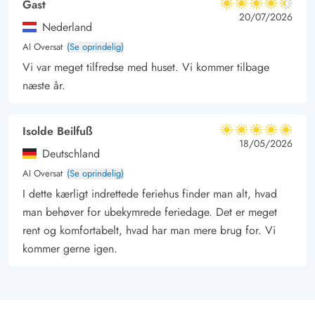
Gast
4.5 ud af 5
4.5 ud af 5
4.5 out of 5
20/07/2026
legeplads samt muligheden for at møde klappedyr, hvilket
Nederland
garanterer timevis af leg og glæde.
AI Oversat
(Se oprindelig)
Der er 12 kilometer til stranden, hvor I kan tilbringe dagen med
Vi var meget tilfredse med huset. Vi kommer tilbage
at bygge sandslotte og tage en forfriskende dukkert i havet.
næste år.
I den nærliggende by Oksbøl er der yderligere oplevelser at
udforske, såsom en svømmehal, Escape House events,
Isolde Beilfuß
Junglefun samt det interessante Museum Flugt, der tilbyder en
5 ud af 5
5 ud af 5
5 out of 5
18/05/2026
Deutschland
dybere indsigt i områdets historie. Der er noget at finde for
AI Oversat
(Se oprindelig)
enhver smag og aldersgruppe i denne skønne del af Danmark.
I dette kærligt indrettede feriehus finder man alt, hvad
man behøver for ubekymrede feriedage. Det er meget
rent og komfortabelt, hvad har man mere brug for. Vi
kommer gerne igen.