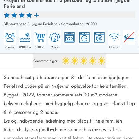
4-stjernet sommerhus til 6 personer og 2 hunde i Jegum
Ferieland
Blåbærvangen 3,
Jegum Ferieland
-
Sommerhusnr.: 20300
6
pers.
12000
m
200
m
Max 2
Fibernet
Gæsterne siger
5 ud af 5
Sommerhuset på Blåbærvangen 3 i det familievenlige Jegum
Ferieland byder på en 4-stjernet oplevelse for hele familien.
Bygget i 2022, forener sommerhusets 90 m2 moderne
bekvemmeligheder med hyggelig charme, og giver plads til op
til 6 personer og 2 hunde.
Lys og indbydende indretning med plads til hele familien
Inde i det lyse og indbydende sommerhus mødes I af en
rummelig atmosfære med højt til loftet. De store vinduer sikrer,