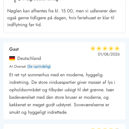
hvor flere indbydende sektioner venter jer. Disse terrasser er
Nøglen kan afhentes fra kl. 15.00, men vi udleverer den
perfekte til afslapning og hyggelige stunder i det fri. En dejlig
også gerne tidligere på dagen, hvis feriehuset er klar til
grill står klar til en aften med BBQ, hvor I kan nyde lækre
indflytning før tid.
måltider under åben himmel.
Fra terrassen har I udsigt over den skønne plænegrund, der
indbyder til leg og spil – måske en familieturnering i
Gast
5 ud af 5
5 ud af 5
5 out of 5
01/08/2026
kongespil?
Deutschland
For dem med el-bil er der tænkt på alt; sommerhuset er
AI Oversat
(Se oprindelig)
udstyret med en ladestander, så bilen kan lades op, mens I
Et ret nyt sommerhus med en moderne, hyggelig
nyder roen og lader batterierne op.
indretning. De store vinduespartier giver masser af lys i
Familievenlige oplevelser lige uden for døren
opholdsområdet og tilbyder udsigt til det grønne. Især
I Jegum Ferieland er I omgivet af et væld af muligheder for
badeværelset med den store bruser er moderne, og
aktiviteter og oplevelser. Indkøbsmulighederne er lige rundt om
køkkenet er meget godt udstyret. Soveværelserne er
smukt og hyggeligt indrettede.
hjørnet med kun 200 meter til den lokale købmand, så de
daglige fornødenheder er let tilgængelige.
For de yngste familiemedlemmer byder området på en stor