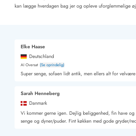
Rav - find det selv langs Vesterhavet
kan lægge hverdagen bag jer og opleve uforglemmelige øjeb
Indendørs legelande
Zoologiske haver og dyreparker
Sportsaktiviteter
Lystfiskeri på Vestkysten
Bowling
Elke Haase
Minigolf i Vestjylland
Svømmehaller og badelande
Deutschland
Golfferie i sommerhus
AI Oversat
(Se oprindelig)
Fitness og træning
Super senge, sofaen lidt antik, men ellers alt for velvære
Cykelferie
Rideskoler/Ponyridning
Surfing
Sarah Henneberg
Vandring langs Vestkysten
Danmark
Vandski for hele familien
Sejlads langs Vestkysten
Vi kommer gerne igen. Dejlig beliggenhed, fin have og
Kulturaktiviteter
senge og dyner/puder. Fint køkken med gode gryder/red
Historiske museer
Kunstmuseer