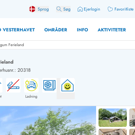
Sprog
Søg
Ejerlogin
Favoritliste
 VESTERHAVET
OMRÅDER
INFO
AKTIVITETER
egum Ferieland
ieland
rhusnr.: 20318
 med søndagsskift
Sommerhuse for 10 pers
med plads til fangsten
Sommerhuse for 12 Pers
med aktivitetsrum
Sommerhuse for 14 Pers
t
Ladning
med ladestation (elbil)
Store sommerhuse (for g
med brændeovn
Sommerhuse i påskeferi
erhuse
Sommerhuse i sommerfer
 med ydersæsonrabat
Sommerhuse i efterårsfer
for 2 personer
Sommerhuse i vinterferie