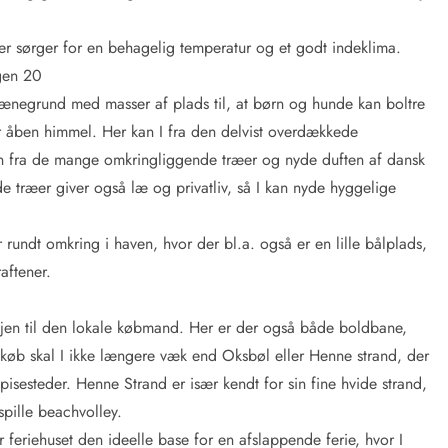
r sørger for en behagelig temperatur og et godt indeklima.
gen 20
ænegrund med masser af plads til, at børn og hunde kan boltre
r åben himmel. Her kan I fra den delvist overdækkede
en fra de mange omkringliggende træer og nyde duften af dansk
træer giver også læ og privatliv, så I kan nyde hyggelige
r rundt omkring i haven, hvor der bl.a. også er en lille bålplads,
aftener.
jen til den lokale købmand. Her er der også både boldbane,
dkøb skal I ikke længere væk end Oksbøl eller Henne strand, der
isesteder. Henne Strand er især kendt for sin fine hvide strand,
spille beachvolley.
 feriehuset den ideelle base for en afslappende ferie, hvor I