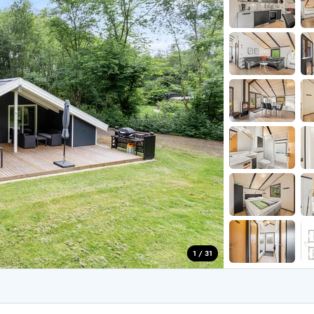
for 4 Personer
Sommerhuse i juleferien
for 6 Personer
Sommerhuse til nytår
for 8 Personer
de Sande
Sommerhuse i Søndervig
 i Henne Strand
Sommerhuse i Lodbjerg
 i Ho
Sommerhuse i Nr. Lyngv
i Houstrup
Sommerhuse på Rømø
 i Houvig
Sommerhuse i Søndervi
å Holmsland Klit
Sommerhuse i Skodbjer
 på Holmsland
Sommerhuse i Thorsmin
 i Hvide Sande
Sommerhuse i Vedersø Kl
 i Jegum
Sommerhuse i Vejers Str
 i Klegod
Sommerhuse i Vester Hu
1 / 31
e hos os