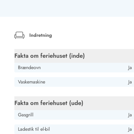
Kunsthåndværk og gallerier
Kulinariske oplevelser
Sandskulpturfestival
Hold jul i sommerhuset
Vikingetiden i Danmark
Indretning
Fakta om feriehuset (inde)
Kontakt Bjerregård
Kontakt Søndervig
Kontakt Houstrup
Kontakt Fanø
Brændeovn
Ja
Kontakt, åbningstider og døgnvagt
Feriehusudlejning siden 1965
Vaskemaskine
Ja
Bæredygtighed
Gæsterne siger
Nyhedsbrev
Fakta om feriehuset (ude)
Sponsorater - Esmark støtter
Lejebetingelser
Gasgrill
Ja
Persondata- og cookiepolitik
Presse
Ladestik til el-bil
Ja