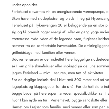
Fordele hos os
under opholdet.
Esmark Rejsecurity
Feriehuset opvarmes via en energisparende varmepumpe, de
Esmark KidsVIP
Esmark VIP: Fordele og rabataftaler
Skøn have med siddepladser og plads til leg på Hybenvan
Prisgaranti
Feriehuset på Hybenvangen 20 er beliggende på en stor pl
Ingen depositum
sig og få brændt noget energi af, eller en gang yoga unde
Gæsteanmeldelser
træterrasse nyde lyden af de legende børn, fuglenes kvidr
Gratis WiFi i ferieområdet
sommer fra de komfortable havemøbler. De omkringliggende 
Rabat
grillmiddage med familien eller venner.
We love people!
Udover terrassen er der indrettet flere hyggelige siddestede
Fritidsaktiviteter
så I kan grille skumfiduser eller snobrød på de lune sommer
Esmark VIP partnerfordele
Jegum Ferieland – midt i naturen, men tæt på aktiviteter
Esmark KidsVIP
For de daglige indkøb skal I blot små 300 meter ned ad ve
LEGOLAND® rabat
legeplads og klappegeder for de små. For de helt store in
Ferie med børn
begge byder på flere supermarkeder, specialbutikker samt sp
Ferie med hund
Ferie ved stranden
hvor I kan nyde en tur i Vesterhavet, bygge sandslotte eller 
Naturoplevelser
Uanset om I rejser som familie, med venner eller som par, er