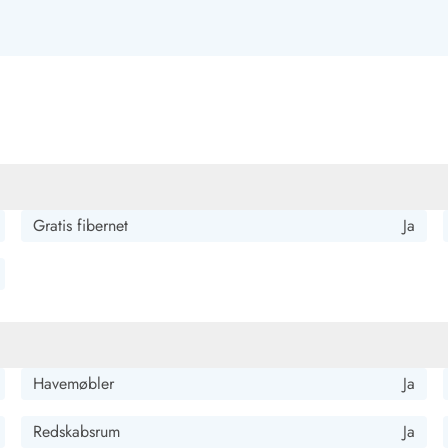
Kontakt Blåvand
Kontakt Vejers
Kontakt Henne
Kontakt Rømø
Kontakt
Gratis fibernet
Ja
Havemøbler
Ja
Redskabsrum
Ja