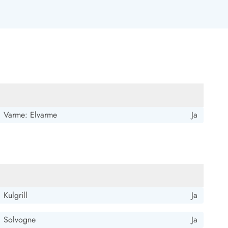
 Hvide Sande
Baglandet
Varme: Elvarme
Ja
Kulgrill
Ja
Solvogne
Ja