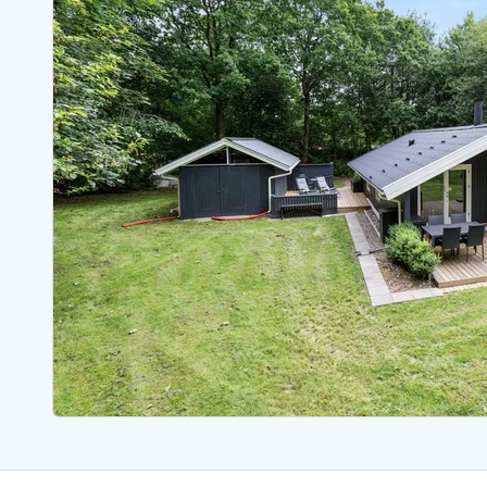
Sommerhuse med spa
Sommerhuse 
Sommerhuse med fredagsskift
Sommerhuse 
Sommerhuse med lørdagsskift
Sommerhuse 
Sommerhuse i Bjerregård
Sommerhuse i Blåvand
Sommerhuse i Hvi
Sommerhuse i Årgab
Sommerhuse
Sommerhuse i Arrild
Sommerhuse
Sommerhuse i Bjerregård
Sommerhuse 
Sommerhuse i Blåvand
Sommerhuse
Sommerhuse i Bork Havn
Sommerhus p
Sommerhuse i Fjand
Sommerhuse
Sommerhuse på Fanø
Sommerhuse
Sommerhuse i Grærup Strand
Sommerhuse
Sommerhuse i Haurvig
Sommerhuse
Esmark Rejsecurity
Esmark KidsVIP
Esmark VIP partnerfordele
Fordel
Praktiske informationer
Åbningstider og døgnvagt
Ankomst