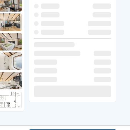
 Hede
ig
g
ge
de
it
and
sby