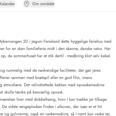
Kalender
Om området
 Hybenvangen 20 i Jegum Ferieland dette hyggelige feriehus med
er for en skøn familieferie midt i den skønne, danske natur. Har
il op, da sommerhuset har et stik dertil - medbring blot selv kabel.
 og rummelig med de nødvendige faciliteter, der gør jeres
ftener sammen med brætspil eller en god film, imens
g atmosfære. Det velindrettede køkken med opvaskemaskine
n at skulle tænke på besværlig opvask.
værelser hver med dobbeltseng, hvor I kan trække jer tilbage
De sidste sengepladser findes i alkoven, der især er et hit
he og gulvvarme, også en vaskemaskine, så I nemt kan vaske tøj