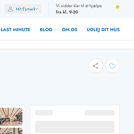
Vi sidder klar til at hjælpe
Mit Esmark
fra kl. 9-20
LAST MINUTE
BLOG
OM OS
UDLEJ DIT HUS
oner
oner
oner
rupper)
en
ien
ien
n