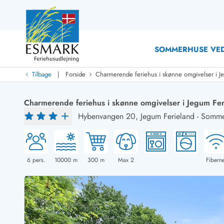
SOMMERHUSE VED
|
Tilbage
Forside
Charmerende feriehus i skønne omgivelser i J
Last Minute
Last minute
Charmerende feriehus i skønne omgivelser i Jegum Fer
Nyheder
Hybenvangen 20,
Jegum Ferieland
-
Somme
Nyheder hos Esmark
Med swimmingpool
Sommerhuse med hund
Nyrenoverede sommerhuse
Sommerhuse
Sommerhuse med slutrengøring inklusive
Sommerhuse 
Sommerhuse tæt ved vandet
Sommerhuse 
6
pers.
10000
m
300
m
Max 2
Fiberne
Sommerhuse med internet
Sommerhuse 
Nybyggede sommerhuse
Feriehuse 
Sommerhuse med sauna
Luksussomm
Røgfrie/ikke-ryger sommerhuse
Sommerhuse
Sommerhuse med udsigt
Sommerhuse 