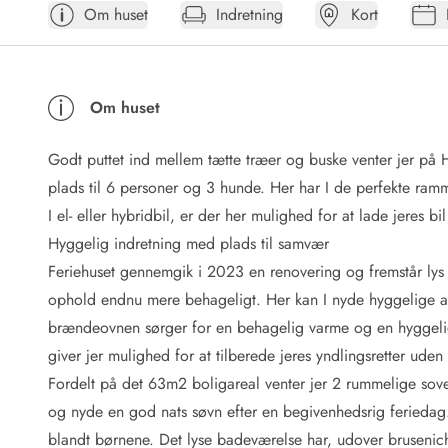
Om huset
Indretning
Kort
Afrejse
Sommerhus ABC
Booking FAQ
Forbrugsafregning (Strøm, vand...)
Om huset
Lån og lej
Pakkeliste
Godt puttet ind mellem tætte træer og buske venter jer på
Rengøring
Gavekort
plads til 6 personer og 3 hunde. Her har I de perfekte ramm
Book tidligt
I el- eller hybridbil, er der her mulighed for at lade jeres b
Lejebetingelser
Hyggelig indretning med plads til samvær
Info
Feriehuset gennemgik i 2023 en renovering og fremstår lys
Vejret i Danmark
ophold endnu mere behageligt. Her kan I nyde hyggelige a
Sæsontider
brændeovnen sørger for en behagelig varme og en hyggeli
Baderegler
Naturbeskyttelse
giver jer mulighed for at tilberede jeres yndlingsretter ude
Webcam
Fordelt på det 63m2 boligareal venter jer 2 rummelige sove
Fotokonkurrence
og nyde en god nats søvn efter en begivenhedsrig feriedag. 
Kort
blandt børnene. Det lyse badeværelse har, udover brusenic