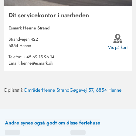
Dit servicekontor i nærheden
Esmark Henne Strand
Strandvejen 422
6854 Henne
Vis på kort
Telefon:
+45 69 15 96 14
Email:
henne@esmark.dk
Oplistet i:
Områder
Henne Strand
Gøgevej 57, 6854 Henne
Andre synes også godt om disse feriehuse