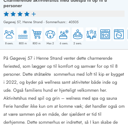
Charmerende aktivitetshus med udespa til op til 8
personer
Gøgevej 57,
Henne Strand
-
Sommerhusnr.: 40505
8
pers.
800
m
800
m
Max 2
6
pers.
2
pers.
På Gøgevej 57 i Henne Strand venter dette charmerende
feriested, som lægger op til komfort og samvær for op til 8
personer. Dette stråtækte sommerhus med loft til kip er bygget
i 2022, og byder på wellness samt aktiviteter både inde og
ude. Også familiens hund er hjerteligt velkommen her.
Aktivitetshus med spil og grin – welness med spa og sauna
Ferie handler ikke kun om at komme væk; det handler også om
at være sammen på en måde, der sjældent er tid til
derhjemme. Dette sommerhus er indrettet, så I kan skabe de