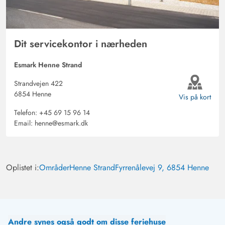
Dit servicekontor i nærheden
Esmark Henne Strand
Strandvejen 422
6854 Henne
Vis på kort
Telefon:
+45 69 15 96 14
Email:
henne@esmark.dk
Oplistet i:
Områder
Henne Strand
Fyrrenålevej 9, 6854 Henne
Andre synes også godt om disse feriehuse