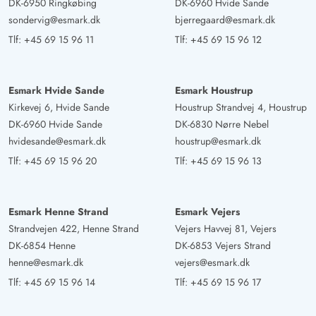
DK-6950 Ringkøbing
DK-6960 Hvide Sande
sondervig@esmark.dk
bjerregaard@esmark.dk
Tlf:
+45 69 15 96 11
Tlf:
+45 69 15 96 12
Esmark Hvide Sande
Esmark Houstrup
Kirkevej 6, Hvide Sande
Houstrup Strandvej 4, Houstrup
DK-6960 Hvide Sande
DK-6830 Nørre Nebel
hvidesande@esmark.dk
houstrup@esmark.dk
Tlf:
+45 69 15 96 20
Tlf:
+45 69 15 96 13
Esmark Henne Strand
Esmark Vejers
Strandvejen 422, Henne Strand
Vejers Havvej 81, Vejers
DK-6854 Henne
DK-6853 Vejers Strand
henne@esmark.dk
vejers@esmark.dk
Tlf:
+45 69 15 96 14
Tlf:
+45 69 15 96 17