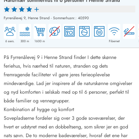
Naturnær sommerhus til 6 personer i Henne Strand
Fyrrenålevej 9,
Henne Strand
-
Sommerhusnr.: 40590
6
pers.
300
m
1600
m
Fibernet
På Fyrrenålevej 9 i Henne Strand finder I dette skønne
feriehus, hvis nærhed til naturen, stranden og dets
fremragende faciliteter vil gøre jeres ferieoplevelse
mindeværdige. Lad jer inspirere af de naturskønne omgivelser
og nyd komforten i selskab med op til 6 personer, perfekt til
både familier og vennegrupper.
Kombination af hygge og komfort
Sovepladserne fordeler sig over 3 gode soveværelser, der
hvert er udstyret med en dobbeltseng, som sikrer jer en god
nats søvn. De to moderne badeværelser, hvoraf det ene har