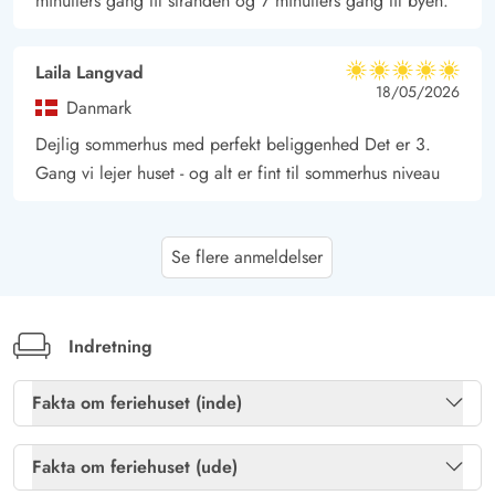
minutters gang til stranden og 7 minutters gang til byen.
Laila Langvad
5 ud af 5
5 ud af 5
5 out of 5
18/05/2026
Danmark
Dejlig sommerhus med perfekt beliggenhed Det er 3.
Gang vi lejer huset - og alt er fint til sommerhus niveau
Silke Dönges
4.5 ud af 5
Se flere anmeldelser
4.5 ud af 5
4.5 out of 5
10/04/2026
Deutschland
AI Oversat
(Se oprindelig)
Husets beliggenhed er super, fantastisk havudsigt, tæt på
Indretning
byen og alligevel roligt. Nærheden til havet er
enestående. Udstyr og renlighed i huset er
Fakta om feriehuset (inde)
bemærkelsesværdig.
Brændeovn
Ja
Fakta om feriehuset (ude)