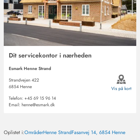
Corinna Götze
5 ud af 5
5 ud af 5
5 out of 5
10/11/2025
Deutschland
AI Oversat
(Se oprindelig)
Beliggenheden af huset er bare super Indretningen er
moderne Det bliver hurtigt varmt og hyggeligt
Dit servicekontor i nærheden
Kerstin Elias
4.5 ud af 5
4.5 ud af 5
4.5 out of 5
02/10/2025
Deutschland
Esmark Henne Strand
AI Oversat
(Se oprindelig)
Strandvejen 422
Meget hyggeligt og praktisk indrettet. Fantastisk
6854 Henne
Vis på kort
beliggenhed. Vi følte os meget velkomne. Meget
Telefon:
+45 69 15 96 14
strømbesparende. Vi har allerede reserveret til næste år
Email:
henne@esmark.dk
igen. Vi er her for tredje gang og meget tilfredse.
Kerstin Elias
Oplistet i:
Områder
Henne Strand
Fasanvej 14, 6854 Henne
Gast