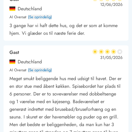
5 ud af 5
5 ud af 5
5 out of 5
12/06/2026
Deutschland
AI Oversat
(Se oprindelig)
3 gange har vi haft dette hus, og det er som at komme
hjem. Vi glæder os til næste ferie der.
Gast
4 ud af 5
4 ud af 5
4 out of 5
31/05/2026
Deutschland
AI Oversat
(Se oprindelig)
Meget smukt beliggende hus med udsigt til havet. Der er
en stor stue med åbent køkken. Spisebordet har plads til
6 personer. Der er to soveværelser med dobbeltsenge
og 1 værelse med en køjeseng. Badeværelset er
generøst indrettet med brusebad/bruseforhæng og en
sauna. I skuret er der havemøbler og puder og en grill.
Men det bedste er beliggenheden, da man kun har 3