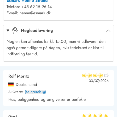
Esmark Henne Strand
omkring jer. Her kan I nyde kaffen, solbage og til aften tænde
Telefon: +45 69 15 96 14
op i grillen. Tilbered et ekstra lækkert måltid og slut aftenen af
E-mail: henne@esmark.dk
med solnedgangen på stranden.
Den brede hvide sandstrand og brusende Vesterhav er kun
Nøgleudlevering
250 meter herfra – uanset årstiden er her altid noget at
opleve! Gå lange ture med hunden, tag en dukkert eller noget
Nøglen kan afhentes fra kl. 15.00, men vi udleverer den
helt tredje.
også gerne tidligere på dagen, hvis feriehuset er klar til
Henne Strand er en livlig og hyggelig ferieby med masser af
indflytning før tid.
indkøbsmuligheder, restauranter, iscaféer og en cykeludlejning.
Her er der god stemning og liv næsten hele året rundt, især i
sommertiden.
Rolf Moritz
4 ud af 5
4 ud af 5
4 out of 5
03/07/2026
Skulle I have en elbil med, kan denne lades op ved
Deutschland
sommerhusets ladestander - eget kabel (type 2) medbringes.
AI Oversat
(Se oprindelig)
Hus, beliggenhed og omgivelser er perfekte
Gast