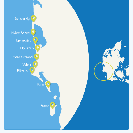
huset. Vi vil gerne se på ruderne og forsøge at udføre
forbedringer. Mange hilsner fra Janina fra Team
Esmark/Henne Strand
Gast
4.5 ud af 5
4.5 ud af 5
4.5 out of 5
02/05/2025
Deutschland
AI Oversat
(Se oprindelig)
Feriehuset på Fasanvej 14 er et smukt hus med perfekt
udsigt over havet. Huset har plads til 5-6 personer, hvor
den 6. seng er en overkøje og mest egnet til børn.
Køkken og stue er et stort rum og meget hyggeligt
indrettet. Sengene er 160 cm (vigtigt for det medbragte
lagen). En rummelig terrasse på husets syd- og vestside
indbyder til solnedgang. Der er 2 liggestole og et bord
med 5 havestole med hynder. Køkkenet er super
veludstyret med mikrobølgeovn, elkedel,
opvaskemaskine, kaffemaskine, brødrister og endda et