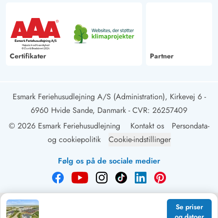
vaffeljern med mixer. Der er nok service og bestik til
rådighed og også diverse køkkenredskaber, samt skarpe
knive er til rådighed. Den eneste skuffelse var de mange
blinde vinduesruder mod havet. Heldigvis var 4 ruder
Certifikater
Partner
gennemsigtige, så man kunne se havet godt.
Dunja Maaß
Esmark Feriehusudlejning A/S (Administration), Kirkevej 6 -
4.5 ud af 5
4.5 ud af 5
4.5 out of 5
21/04/2025
Deutschland
6960 Hvide Sande, Danmark
- CVR: 26257409
AI Oversat
(Se oprindelig)
© 2026 Esmark Feriehusudlejning
Kontakt os
Persondata-
Huset er optimalt for to personer, tilbyder en behagelig
og cookiepolitik
Cookie-indstillinger
stue og små soveværelser. Udsigten fra terrassen er
Følg os på de sociale medier
smuk.
Agnes Lattwesen
5 ud af 5
5 ud af 5
5 out of 5
31/03/2025
Se priser
Deutschland
og datoer