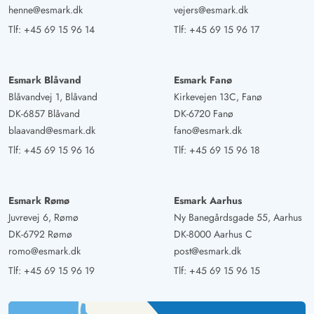
Danmark
henne@esmark.dk
vejers@esmark.dk
Ferie når det er bedst. Vi har allerede bestilt en ny ferie -
Tlf:
+45 69 15 96 14
Tlf:
+45 69 15 96 17
det er 3. gang vi lejer huset - fantastisk beliggenhed og
dejligt med den udvidede terrasse.
Esmark Blåvand
Esmark Fanø
Blåvandvej 1, Blåvand
Kirkevejen 13C, Fanø
Gast
DK-6857 Blåvand
DK-6720 Fanø
5 ud af 5
5 ud af 5
5 out of 5
12/05/2025
blaavand@esmark.dk
fano@esmark.dk
Deutschland
Tlf:
+45 69 15 96 16
Tlf:
+45 69 15 96 18
AI Oversat
(Se oprindelig)
Feriehuset er vidunderligt beliggende. Udsigten er
fantastisk. Desværre bliver ruderne til tider blinde. Det er
Esmark Rømø
Esmark Aarhus
en skam. Den nye terrasse kunne vi rigtig godt lide. I
Juvrevej 6, Rømø
Ny Banegårdsgade 55, Aarhus
huset var der alt til rådighed. Vi var to personer og tog
DK-6792 Rømø
DK-8000 Aarhus C
et soveværelse hver, fordi sengene var meget smalle. Vi
romo@esmark.dk
post@esmark.dk
var meget tilfredse.
Tlf:
+45 69 15 96 19
Tlf:
+45 69 15 96 15
Response from Esmark:
(16/05/2025)
Kære gæst, mange tak for din gode bedømmelse af