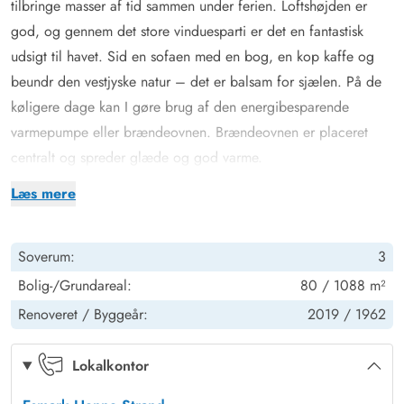
tilbringe masser af tid sammen under ferien. Loftshøjden er
god, og gennem det store vinduesparti er det en fantastisk
udsigt til havet. Sid en sofaen med en bog, en kop kaffe og
beundr den vestjyske natur – det er balsam for sjælen. På de
køligere dage kan I gøre brug af den energibesparende
varmepumpe eller brændeovnen. Brændeovnen er placeret
centralt og spreder glæde og god varme.
Saunaen kan bestemt også give jer varmen, især efter en lang
Læs mere
gåtur på stranden er sauna værdsat! På badeværelset finder I
desuden også feriehuset vaskemaskine, der sørger for friske
Soverum:
3
håndklæder. Til aften kan I fordele jer på de tre gode værelser.
Alle værelser har gulvtæppe, 2 er med dobbeltseng og det
Bolig-/Grundareal:
80 / 1088 m²
tredje med én enkeltseng.
Renoveret /
Byggeår:
2019 /
1962
Dejlig terrasse og lige ved Vesterhavet og byen
Uanset tidspunktet på dagen, er det stort set altid muligt at
Lokalkontor
finde et hyggeligt sted på terrassen. Nyd roen og klitterne