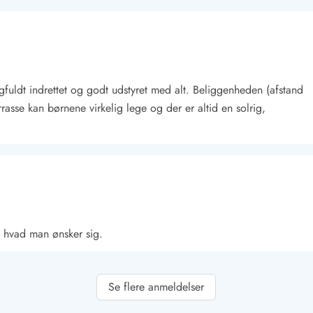
fuldt indrettet og godt udstyret med alt. Beliggenheden (afstand
asse kan børnene virkelig lege og der er altid en solrig,
Kontakt Blåvand
Kontakt Vejers
Kontakt Henne
Kontakt Rømø
Kontakt
, hvad man ønsker sig.
Se flere anmeldelser