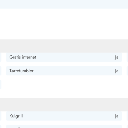
 Nær stranden og roligt beliggende. Huset er velholdt
Gratis internet
Ja
 grund. Velholdt standardudstyr.
Tørretumbler
Ja
eligt og smagfuldt indrettet. Her mangler der ingenting.
Kulgrill
Ja