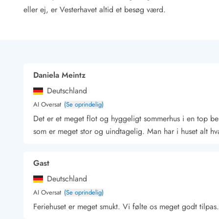
Rav - find det selv langs Vesterhavet
eller ej, er Vesterhavet altid et besøg værd.
Indendørs legelande
Zoologiske haver og dyreparker
Sportsaktiviteter
Lystfiskeri på Vestkysten
Bowling
Daniela Meintz
Minigolf i Vestjylland
Svømmehaller og badelande
Deutschland
Golfferie i sommerhus
AI Oversat
(Se oprindelig)
Fitness og træning
Det er et meget flot og hyggeligt sommerhus i en top be
Cykelferie
som er meget stor og uindtagelig. Man har i huset alt hv
Rideskoler/Ponyridning
Surfing
Vandring langs Vestkysten
Gast
Vandski for hele familien
Deutschland
Sejlads langs Vestkysten
Kulturaktiviteter
AI Oversat
(Se oprindelig)
Historiske museer
Feriehuset er meget smukt. Vi følte os meget godt tilpas.
Kunstmuseer