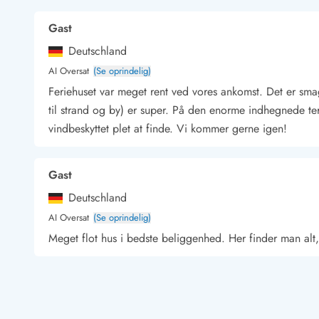
Kunsthåndværk og gallerier
Gast
Kulinariske oplevelser
Sandskulpturfestival
Deutschland
Hold jul i sommerhuset
AI Oversat
(Se oprindelig)
Vikingetiden i Danmark
Feriehuset var meget rent ved vores ankomst. Det er smag
til strand og by) er super. På den enorme indhegnede terr
vindbeskyttet plet at finde. Vi kommer gerne igen!
Kontakt Bjerregård
Kontakt Søndervig
Kontakt Houstrup
Kontakt Fanø
Kontakt, åbningstider og døgnvagt
Gast
Feriehusudlejning siden 1965
Deutschland
Bæredygtighed
Gæsterne siger
AI Oversat
(Se oprindelig)
Nyhedsbrev
Meget flot hus i bedste beliggenhed. Her finder man alt
Sponsorater - Esmark støtter
Lejebetingelser
Andreas Grabe
Persondata- og cookiepolitik
Presse
Deutschland