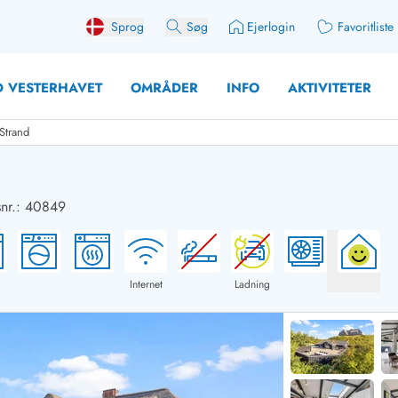
Sprog
Søg
Ejerlogin
Favoritliste
 VESTERHAVET
OMRÅDER
INFO
AKTIVITETER
Strand
nr.: 40849
 med søndagsskift
Sommerhuse for 10 pers
med plads til fangsten
Sommerhuse for 12 Pers
med aktivitetsrum
Sommerhuse for 14 Pers
Internet
Ladning
med ladestation (elbil)
Store sommerhuse (for g
med brændeovn
Sommerhuse i påskeferi
erhuse
Sommerhuse i sommerfer
 med ydersæsonrabat
Sommerhuse i efterårsfer
for 2 personer
Sommerhuse i vinterferie