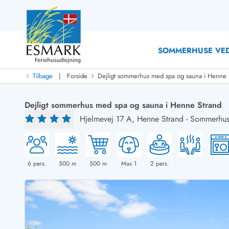
SOMMERHUSE VED
|
Tilbage
Forside
Dejligt sommerhus med spa og sauna i Henne 
Last Minute
Last minute
Dejligt sommerhus med spa og sauna i Henne Strand
Nyheder
Hjelmevej 17 A,
Henne Strand
-
Sommerhus
Nyheder hos Esmark
Med swimmingpool
Sommerhuse med hund
Nyrenoverede sommerhuse
Sommerhuse
Sommerhuse med slutrengøring inklusive
Sommerhuse 
Sommerhuse tæt ved vandet
Sommerhuse 
6
pers.
500
m
500
m
Max 1
2
pers.
Sommerhuse med internet
Sommerhuse 
Nybyggede sommerhuse
Feriehuse 
Sommerhuse med sauna
Luksussomm
Røgfrie/ikke-ryger sommerhuse
Sommerhuse
Sommerhuse med udsigt
Sommerhuse 