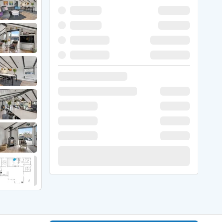
 Hede
ig
g
ge
de
it
and
sby