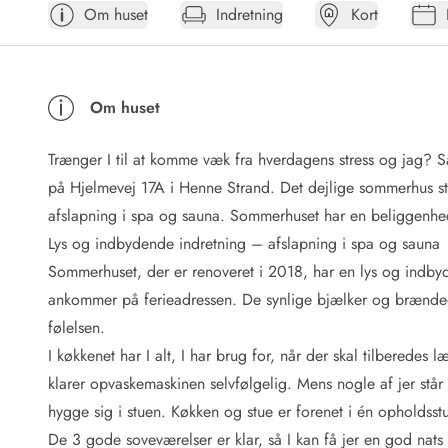
Om huset
Indretning
Kort
Afrejse
Sommerhus ABC
Booking FAQ
Forbrugsafregning (Strøm, vand...)
Om huset
Lån og lej
Pakkeliste
Trænger I til at komme væk fra hverdagens stress og jag? 
Rengøring
Gavekort
på Hjelmevej 17A i Henne Strand. Det dejlige sommerhus stå
Book tidligt
afslapning i spa og sauna. Sommerhuset har en beliggenhed
Lejebetingelser
Lys og indbydende indretning – afslapning i spa og sauna
Info
Sommerhuset, der er renoveret i 2018, har en lys og indbyde
Vejret i Danmark
ankommer på ferieadressen. De synlige bjælker og brændeo
Sæsontider
følelsen.
Baderegler
Naturbeskyttelse
I køkkenet har I alt, I har brug for, når der skal tilberedes
Webcam
klarer opvaskemaskinen selvfølgelig. Mens nogle af jer står
Fotokonkurrence
hygge sig i stuen. Køkken og stue er forenet i én opholdsstu
Kort
De 3 gode soveværelser er klar, så I kan få jer en god nats