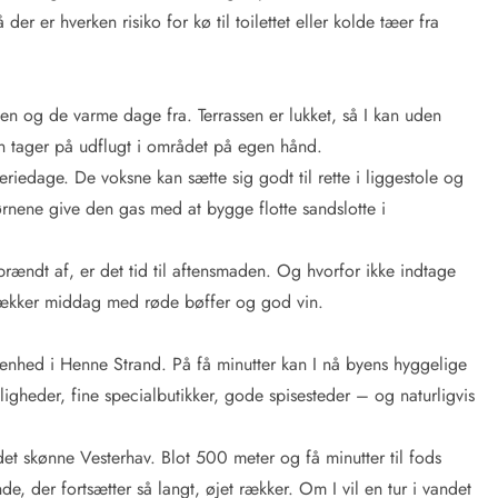
r er hverken risiko for kø til toilettet eller kolde tæer fra
ien og de varme dage fra. Terrassen er lukket, så I kan uden
n tager på udflugt i området på egen hånd.
riedage. De voksne kan sætte sig godt til rette i liggestole og
ørnene give den gas med at bygge flotte sandslotte i
rændt af, er det tid til aftensmaden. Og hvorfor ikke indtage
 en lækker middag med røde bøffer og god vin.
enhed i Henne Strand. På få minutter kan I nå byens hyggelige
gheder, fine specialbutikker, gode spisesteder – og naturligvis
et skønne Vesterhav. Blot 500 meter og få minutter til fods
de, der fortsætter så langt, øjet rækker. Om I vil en tur i vandet