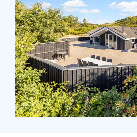
Sommerhuse med spa
Sommerhuse 
Sommerhuse med fredagsskift
Sommerhuse 
Sommerhuse med lørdagsskift
Sommerhuse 
Sommerhuse i Bjerregård
Sommerhuse i Blåvand
Sommerhuse i Hvi
Sommerhuse i Årgab
Sommerhuse
Sommerhuse i Arrild
Sommerhuse
Sommerhuse i Bjerregård
Sommerhuse 
Sommerhuse i Blåvand
Sommerhuse
Sommerhuse i Bork Havn
Sommerhus p
Sommerhuse i Fjand
Sommerhuse
Sommerhuse på Fanø
Sommerhuse
Sommerhuse i Grærup Strand
Sommerhuse
Sommerhuse i Haurvig
Sommerhuse
Esmark Rejsecurity
Esmark KidsVIP
Esmark VIP partnerfordele
Fordel
Praktiske informationer
Åbningstider og døgnvagt
Ankomst