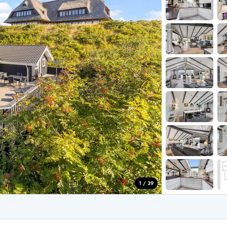
for 4 Personer
Sommerhuse i juleferien
for 6 Personer
Sommerhuse til nytår
for 8 Personer
de Sande
Sommerhuse i Søndervig
 i Henne Strand
Sommerhuse i Lodbjerg
 i Ho
Sommerhuse i Nr. Lyngv
i Houstrup
Sommerhuse på Rømø
 i Houvig
Sommerhuse i Søndervi
å Holmsland Klit
Sommerhuse i Skodbjer
 på Holmsland
Sommerhuse i Thorsmin
 i Hvide Sande
Sommerhuse i Vedersø Kl
 i Jegum
Sommerhuse i Vejers Str
 i Klegod
Sommerhuse i Vester Hu
1 / 39
e hos os