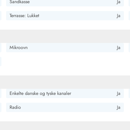
Sandkasse
Ja
Terrasse: Lukket
Ja
 med mange siddepladser. Ideelt for hundeejere. Vi følte os meget
Mikroovn
Ja
rasse og en vidunderlig beliggenhed. Lige overfor fører en sti
ennem centrum tilbage igen. En skøn runde på lidt mere end 4
Enkelte danske og tyske kanaler
Ja
Radio
Ja