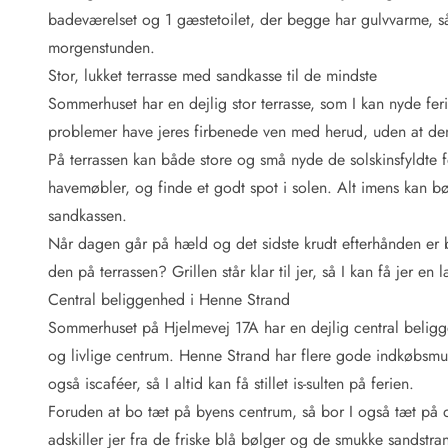
Fordele hos os
badeværelset og 1 gæstetoilet, der begge har gulvvarme, så de
Esmark Rejsecurity
morgenstunden.
Esmark KidsVIP
Esmark VIP: Fordele og rabataftaler
Stor, lukket terrasse med sandkasse til de mindste
Prisgaranti
Sommerhuset har en dejlig stor terrasse, som I kan nyde fer
Ingen depositum
problemer have jeres firbenede ven med herud, uden at de
Gæsteanmeldelser
På terrassen kan både store og små nyde de solskinsfyldte fe
Gratis WiFi i ferieområdet
havemøbler, og finde et godt spot i solen. Alt imens kan b
Rabat
sandkassen.
We love people!
Når dagen går på hæld og det sidste krudt efterhånden er b
Fritidsaktiviteter
den på terrassen? Grillen står klar til jer, så I kan få jer
Esmark VIP partnerfordele
Central beliggenhed i Henne Strand
Esmark KidsVIP
Sommerhuset på Hjelmevej 17A har en dejlig central beligg
LEGOLAND® rabat
og livlige centrum. Henne Strand har flere gode indkøbsmuli
Ferie med børn
også iscaféer, så I altid kan få stillet is-sulten på ferien.
Ferie med hund
Ferie ved stranden
Foruden at bo tæt på byens centrum, så bor I også tæt på d
Naturoplevelser
adskiller jer fra de friske blå bølger og de smukke sandstran