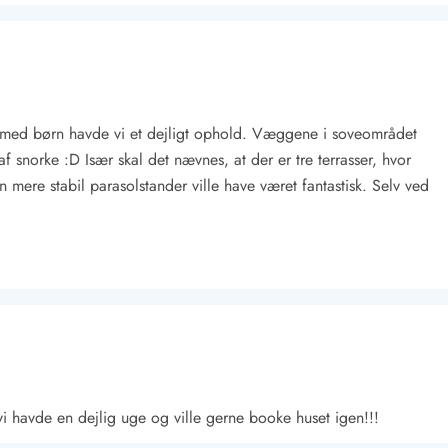
så med børn havde vi et dejligt ophold. Væggene i soveområdet
f snorke :D Især skal det nævnes, at der er tre terrasser, hvor
n mere stabil parasolstander ville have været fantastisk. Selv ved
Kontakt Blåvand
Kontakt Vejers
Kontakt Henne
Kontakt Rømø
Kontakt
vi havde en dejlig uge og ville gerne booke huset igen!!!