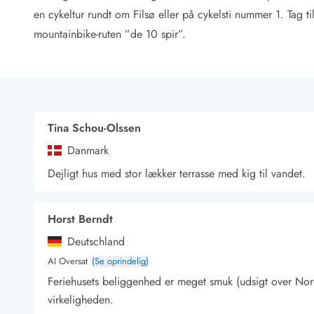
Rav - find det selv langs Vesterhavet
en cykeltur rundt om Filsø eller på cykelsti nummer 1. Tag t
Indendørs legelande
mountainbike-ruten ”de 10 spir”.
Zoologiske haver og dyreparker
Sportsaktiviteter
Lystfiskeri på Vestkysten
Bowling
Minigolf i Vestjylland
Svømmehaller og badelande
Tina Schou-Olssen
Golfferie i sommerhus
Danmark
Fitness og træning
Dejligt hus med stor lækker terrasse med kig til vandet.
Cykelferie
Rideskoler/Ponyridning
Surfing
Horst Berndt
Vandring langs Vestkysten
Deutschland
Vandski for hele familien
Sejlads langs Vestkysten
AI Oversat
(Se oprindelig)
Kulturaktiviteter
Feriehusets beliggenhed er meget smuk (udsigt over Nord
Historiske museer
virkeligheden.
Kunstmuseer