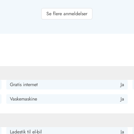
Se flere anmeldelser
køn udsigt til havet.
okede det spontant i 2023 ved afrejsen igen til 2025. I
Gratis internet
Ja
rligere har øget vores velvære.
Vaskemaskine
Ja
Ladestik til el-bil
Ja