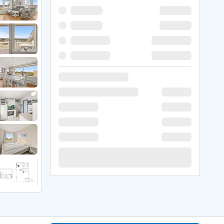
 Hede
ig
g
ge
de
it
and
sby