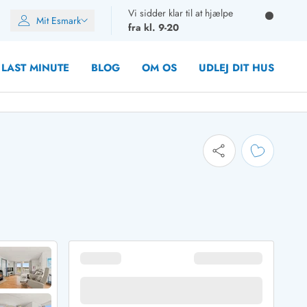
Vi sidder klar til at hjælpe
Mit Esmark
fra kl. 9-20
LAST MINUTE
BLOG
OM OS
UDLEJ DIT HUS
oner
oner
oner
rupper)
en
ien
ien
n