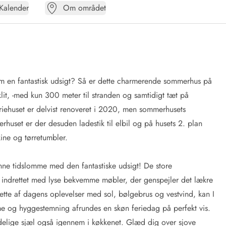
Kalender
Om området
m en fantastisk udsigt? Så er dette charmerende sommerhus på
klit, -med kun 300 meter til stranden og samtidigt tæt på
iehuset er delvist renoveret i 2020, men sommerhusets
uset er der desuden ladestik til elbil og på husets 2. plan
ine og tørretumbler.
ne tidslomme med den fantastiske udsigt! De store
 indrettet med lyse bekvemme møbler, der genspejler det lækre
ætte af dagens oplevelser med sol, bølgebrus og vestvind, kan I
 og hyggestemning afrundes en skøn feriedag på perfekt vis.
ndelige sjæl også igennem i køkkenet. Glæd dig over sjove