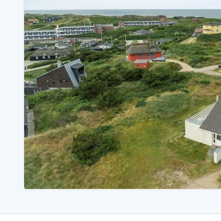
Sommerhuse med spa
Sommerhuse 
Sommerhuse med fredagsskift
Sommerhuse 
Sommerhuse med lørdagsskift
Sommerhuse 
Sommerhuse i Bjerregård
Sommerhuse i Blåvand
Sommerhuse i Hvi
Sommerhuse i Årgab
Sommerhuse
Sommerhuse i Arrild
Sommerhuse
Sommerhuse i Bjerregård
Sommerhuse 
Sommerhuse i Blåvand
Sommerhuse
Sommerhuse i Bork Havn
Sommerhus p
Sommerhuse i Fjand
Sommerhuse
Sommerhuse på Fanø
Sommerhuse
Sommerhuse i Grærup Strand
Sommerhuse
Sommerhuse i Haurvig
Sommerhuse
Esmark Rejsecurity
Esmark KidsVIP
Esmark VIP partnerfordele
Fordel
Praktiske informationer
Åbningstider og døgnvagt
Ankomst