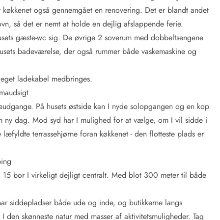
har køkkenet også gennemgået en renovering. Det er blandt andet
n, så det er nemt at holde en dejlig afslappende ferie.
usets gæste-wc sig. De øvrige 2 soverum med dobbeltsengene
s husets badeværelse, der også rummer både vaskemaskine og
 - eget ladekabel medbringes.
amaudsigt
sseudgange. På husets østside kan I nyde solopgangen og en kop
 ny dag. Mod syd har I mulighed for at vælge, om I vil sidde i
 læfyldte terrassehjørne foran køkkenet - den flotteste plads er
ping
5 bor I virkeligt dejligt centralt. Med blot 300 meter til både
ar siddepladser både ude og inde, og butikkerne langs
 den skønneste natur med masser af aktivitetsmuligheder. Tag