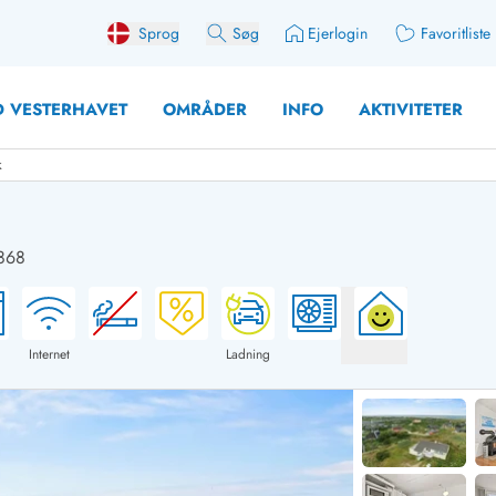
Sprog
Søg
Ejerlogin
Favoritliste
 VESTERHAVET
OMRÅDER
INFO
AKTIVITETER
k
868
 med søndagsskift
Sommerhuse for 10 pers
med plads til fangsten
Sommerhuse for 12 Pers
med aktivitetsrum
Sommerhuse for 14 Pers
Internet
Ladning
med ladestation (elbil)
Store sommerhuse (for g
med brændeovn
Sommerhuse i påskeferi
erhuse
Sommerhuse i sommerfer
 med ydersæsonrabat
Sommerhuse i efterårsfer
for 2 personer
Sommerhuse i vinterferie