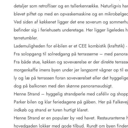
Fordele hos os
detaljer som retrofliser og en tallerkenrække. Naturligvis 
Esmark Rejsecurity
blevet piftet op med en opvaskemaskine og en mikrobølgeov
Esmark KidsVIP
Esmark VIP: Fordele og rabataftaler
Ved siden af køkkenet ligger det ene soverum og sommerh
Prisgaranti
befinder sig i feriehusets underetage. Her ligger ligelede
Ingen depositum
tørretumbler.
Gæsteanmeldelser
Lademuligheden for el-bilen er et CEE kombistik (kraftstik)
Gratis WiFi i ferieområdet
Fra solopgang til solnedgang på terrasserne – med panor
Rabat
Fra både stue, køkken og soveværelse er der direkte terra
We love people!
morgenkaffe imens byen under jer langsomt vågner op til en
Fritidsaktiviteter
ly og læ på terrassen foran soveværelset eller det hyggelige
Esmark VIP partnerfordele
dog på balkonen med den skønne panoramaudsigt.
Esmark KidsVIP
Henne Strand – hyggelig strandperle med caféliv og shop
LEGOLAND® rabat
Parker bilen og klar feriedagene på gåben. Her på Falkevej 1
Ferie med børn
indkøb og strand er turen hurtigt klaret.
Ferie med hund
Ferie ved stranden
Henne Strand er en populær by ved havet. Restauranterne h
Naturoplevelser
hovedgaden lokker med gode tilbud. Rundt om byen finder I