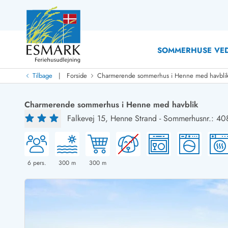
SOMMERHUSE VED
|
Tilbage
Forside
Charmerende sommerhus i Henne med havbli
Last Minute
Last minute
Charmerende sommerhus i Henne med havblik
Nyheder
Falkevej 15,
Henne Strand
-
Sommerhusnr.: 40
Nyheder hos Esmark
Med swimmingpool
Sommerhuse med hund
Nyrenoverede sommerhuse
Sommerhuse
Sommerhuse med slutrengøring inklusive
Sommerhuse 
Sommerhuse tæt ved vandet
Sommerhuse 
6
pers.
300
m
300
m
Sommerhuse med internet
Sommerhuse 
Nybyggede sommerhuse
Feriehuse 
Sommerhuse med sauna
Luksussomm
Røgfrie/ikke-ryger sommerhuse
Sommerhuse
Sommerhuse med udsigt
Sommerhuse 