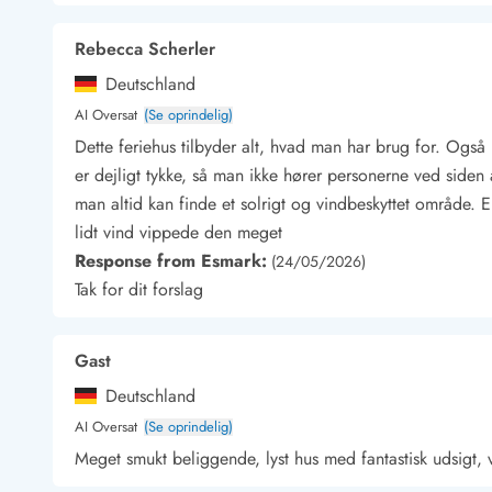
Kunsthåndværk og gallerier
Kulinariske oplevelser
Rebecca Scherler
Sandskulpturfestival
Deutschland
Hold jul i sommerhuset
AI Oversat
(Se oprindelig)
Vikingetiden i Danmark
Dette feriehus tilbyder alt, hvad man har brug for. Og
er dejligt tykke, så man ikke hører personerne ved siden a
man altid kan finde et solrigt og vindbeskyttet område. E
lidt vind vippede den meget
Kontakt Bjerregård
Kontakt Søndervig
Kontakt Houstrup
Kontakt Fanø
Kontakt, åbningstider og døgnvagt
Response from Esmark:
(24/05/2026)
Feriehusudlejning siden 1965
Tak for dit forslag
Bæredygtighed
Gæsterne siger
Gast
Nyhedsbrev
Sponsorater - Esmark støtter
Deutschland
Lejebetingelser
AI Oversat
(Se oprindelig)
Persondata- og cookiepolitik
Meget smukt beliggende, lyst hus med fantastisk udsigt, 
Presse