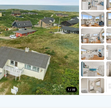
for 4 Personer
Sommerhuse i juleferien
for 6 Personer
Sommerhuse til nytår
for 8 Personer
de Sande
Sommerhuse i Søndervig
 i Henne Strand
Sommerhuse i Lodbjerg
 i Ho
Sommerhuse i Nr. Lyngv
i Houstrup
Sommerhuse på Rømø
 i Houvig
Sommerhuse i Søndervi
å Holmsland Klit
Sommerhuse i Skodbjer
 på Holmsland
Sommerhuse i Thorsmin
 i Hvide Sande
Sommerhuse i Vedersø Kl
 i Jegum
Sommerhuse i Vejers Str
 i Klegod
Sommerhuse i Vester Hu
1 / 32
e hos os