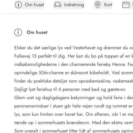
Om huset
Indretning
Kort
Afrejse
Sommerhus ABC
Booking FAQ
Forbrugsafregning (Strøm, vand...)
Om huset
Lån og lej
Pakkeliste
Elsker du det særlige lys ved Vesterhavet og drømmer du o
Rengøring
Gavekort
Falkevej 15 perfekt til dig. Her kan du bo på toppen af en 
Book tidligt
indkøbsmulighederne i den charmerende ferieby Henne. Fer
Lejebetingelser
oprindelige 50ér-charme er skånsomt bibeholdt. Ved sommerh
Info
finder du praktiske detaljer som opvaskemaskine, vaskemask
Vejret i Danmark
Dejligt lyst feriehus til 6 personer med bad og gæste-wc
Sæsontider
Glem uret og dagligdagens bekymringer og hold ferie i den
Baderegler
Naturbeskyttelse
panoramavinduer i stuen går hele vejen rundt og rummet er
Webcam
lys, som kun himlen over havet har. Om aftenen, når I er m
Fotokonkurrence
tænde op i sommerhusets brændeovn. Med den ekstra varme
Kort
Som overalt i sommerhuset titter lidt af sommerhusets opri