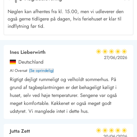
møbler til at dase i solen eller samles til en lækker grillet
Nøglen kan afhentes fra kl. 15.00, men vi udleverer den
middag. Den store grund er beskyttet med et dige, og her kan
også gerne tidligere på dagen, hvis feriehuset er klar til
der leges. En trampolin, et par fodboldmål og et gyngestativ
indflytning før tid.
sørger for, at børnene aldrig keder sig.
Bilen, cykler og barnevognen står trygt i feriehusets carport.
Henne Strand – perfekt badeby ved Vesterhavet
Ines Lieberwirth
5 ud af 5
5 ud af 5
5 out of 5
27/06/2026
Fra jeres feriehus på Tranebærvej 2 er der kun en kort gåtur til
Deutschland
Henne Strands butikker og spisesteder. Også stranden kan nås
AI Oversat
(Se oprindelig)
på gåben – ned mellem sommerhusene over klitterne, og så
Rigtigt dejligt rummeligt og velholdt sommerhus. På
kan I hoppe i de blå-grønne bølger. Hjemturen kunne være
grund af tagbeplantningen er det behageligt køligt i
gennem byen med et lille stop ved det berømte gule ishus.
huset, selv ved høje temperaturer. Sengene var også
Rundt om Henne tilbydes der mange fritidsaktiviteter i den
meget komfortable. Køkkenet er også meget godt
smukke natur. Cykel rundt om Filsø, spil golf på de grønne
udstyret. Vi manglede intet i dette hus.
bakker eller gå på svampejagt i Blåbjerg Plantage.
Jutta Zett
5 ud af 5
5 ud af 5
5 out of 5
20/06/2026