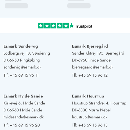
hyggeligt rum i midten til samvær. Meget
anbefalelsesværdigt for familier, par og venner.
Gast
5 ud af 5
5 ud af 5
5 out of 5
03/11/2024
Deutschland
AI Oversat
(Se oprindelig)
Esmark Søndervig
Esmark Bjerregård
Fantastisk, stort, lyst sommerhus. Fantastisk køkken (fuldt
Lodbergsvej 18, Søndervig
Sønder Klitvej 195, Bjerregård
DK-6950 Ringkøbing
DK-6960 Hvide Sande
udstyret), rummelig stue med meget smuk spisestue.
sondervig@esmark.dk
bjerregaard@esmark.dk
Fantastisk udendørs område til at spille fodbold. Kan kun
Tlf:
+45 69 15 96 11
Tlf:
+45 69 15 96 12
anbefales.
Andrea Langer
Esmark Hvide Sande
Esmark Houstrup
5 ud af 5
5 ud af 5
5 out of 5
19/10/2024
Kirkevej 6, Hvide Sande
Houstrup Strandvej 4, Houstrup
Deutschland
DK-6960 Hvide Sande
DK-6830 Nørre Nebel
AI Oversat
(Se oprindelig)
hvidesande@esmark.dk
houstrup@esmark.dk
Huset er placeret lige ved indgangen til byen, hvorfra
Tlf:
+45 69 15 96 20
Tlf:
+45 69 15 96 13
man kan komme super til bykernen eller stranden og om