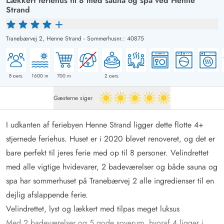
Lækkert feriehus til 8 med sauna og spa ved Henne
Strand
Tranebærvej 2,
Henne Strand
-
Sommerhusnr.: 40875
8
pers.
1600
m
700
m
2
pers.
Gæsterne siger
5 ud af 5
I udkanten af feriebyen Henne Strand ligger dette flotte 4+
stjernede feriehus. Huset er i 2020 blevet renoveret, og det er
bare perfekt til jeres ferie med op til 8 personer. Velindrettet
med alle vigtige hvidevarer, 2 badeværelser og både sauna og
spa har sommerhuset på Tranebærvej 2 alle ingredienser til en
dejlig afslappende ferie.
Velindrettet, lyst og lækkert med tilpas meget luksus
Med 2 badeværelser og 5 gode soverum, hvoraf 4 ligger i