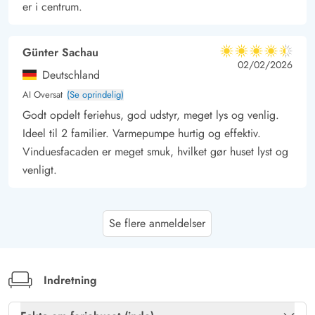
er i centrum.
Günter Sachau
4.5 ud af 5
4.5 ud af 5
4.5 out of 5
02/02/2026
Deutschland
AI Oversat
(Se oprindelig)
Godt opdelt feriehus, god udstyr, meget lys og venlig.
Ideel til 2 familier. Varmepumpe hurtig og effektiv.
Vinduesfacaden er meget smuk, hvilket gør huset lyst og
venligt.
Berndt Schmidt
4.5 ud af 5
Se flere anmeldelser
4.5 ud af 5
4.5 out of 5
05/01/2026
Deutschland
AI Oversat
(Se oprindelig)
Huset gør et velplejet indtryk og tilbyder alt, hvad der er
Indretning
nødvendigt for en hyggelig ferie. Kun køkkenbestikket
kunne bruge en opgørelse. Jeg kunne forestille mig, at