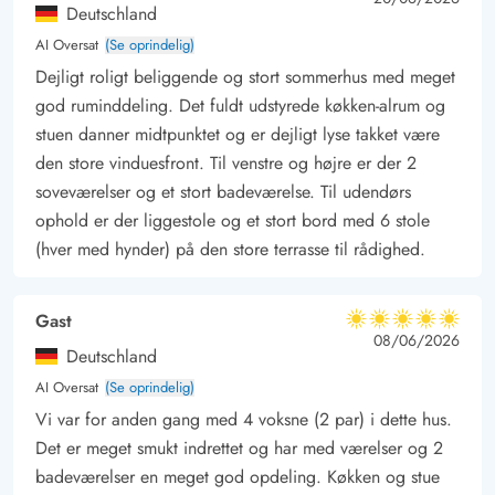
Deutschland
AI Oversat
(Se oprindelig)
Dejligt roligt beliggende og stort sommerhus med meget
god ruminddeling. Det fuldt udstyrede køkken-alrum og
stuen danner midtpunktet og er dejligt lyse takket være
den store vinduesfront. Til venstre og højre er der 2
soveværelser og et stort badeværelse. Til udendørs
ophold er der liggestole og et stort bord med 6 stole
(hver med hynder) på den store terrasse til rådighed.
Gast
5 ud af 5
5 ud af 5
5 out of 5
08/06/2026
Deutschland
AI Oversat
(Se oprindelig)
Vi var for anden gang med 4 voksne (2 par) i dette hus.
Det er meget smukt indrettet og har med værelser og 2
badeværelser en meget god opdeling. Køkken og stue