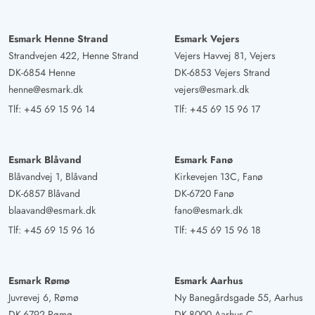
aftenen nyde huset, den store grund og freden.
Esmark Henne Strand
Esmark Vejers
Strandvejen 422, Henne Strand
Vejers Havvej 81, Vejers
DK-6854 Henne
DK-6853 Vejers Strand
henne@esmark.dk
vejers@esmark.dk
Tlf:
+45 69 15 96 14
Tlf:
+45 69 15 96 17
Esmark Blåvand
Esmark Fanø
Blåvandvej 1, Blåvand
Kirkevejen 13C, Fanø
DK-6857 Blåvand
DK-6720 Fanø
blaavand@esmark.dk
fano@esmark.dk
Tlf:
+45 69 15 96 16
Tlf:
+45 69 15 96 18
Esmark Rømø
Esmark Aarhus
Juvrevej 6, Rømø
Ny Banegårdsgade 55, Aarhus
DK-6792 Rømø
DK-8000 Aarhus C