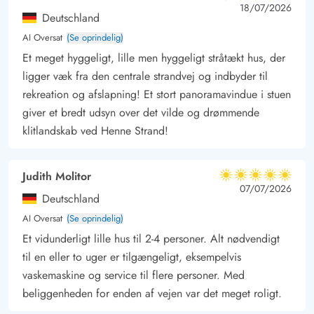
4.5 ud af 5
4.5 ud af 5
4.5 out of 5
18/07/2026
Deutschland
AI Oversat
(Se oprindelig)
Et meget hyggeligt, lille men hyggeligt stråtækt hus, der
ligger væk fra den centrale strandvej og indbyder til
rekreation og afslapning! Et stort panoramavindue i stuen
giver et bredt udsyn over det vilde og drømmende
klitlandskab ved Henne Strand!
Judith Molitor
5 ud af 5
5 ud af 5
5 out of 5
07/07/2026
Deutschland
AI Oversat
(Se oprindelig)
Et vidunderligt lille hus til 2-4 personer. Alt nødvendigt
til en eller to uger er tilgængeligt, eksempelvis
vaskemaskine og service til flere personer. Med
beliggenheden for enden af vejen var det meget roligt.