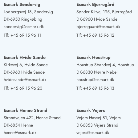
Esmark Søndervig
Esmark Bjerregård
Lodbergsvej 18, Søndervig
Sønder Klitvej 195, Bjerregård
DK-6950 Ringkøbing
DK-6960 Hvide Sande
sondervig@esmark.dk
bjerregaard@esmark.dk
Tlf:
+45 69 15 96 11
Tlf:
+45 69 15 96 12
Esmark Hvide Sande
Esmark Houstrup
Kirkevej 6, Hvide Sande
Houstrup Strandvej 4, Houstrup
DK-6960 Hvide Sande
DK-6830 Nørre Nebel
hvidesande@esmark.dk
houstrup@esmark.dk
Tlf:
+45 69 15 96 20
Tlf:
+45 69 15 96 13
Esmark Henne Strand
Esmark Vejers
Strandvejen 422, Henne Strand
Vejers Havvej 81, Vejers
DK-6854 Henne
DK-6853 Vejers Strand
henne@esmark.dk
vejers@esmark.dk