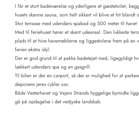
Fordele hos os
I får et stort badeværelse og yderligere et gæstetoilet, b
Esmark Rejsecurity
husets skønne sauna, som helt sikkert vil blive et hit blandt
Esmark KidsVIP
Esmark VIP: Fordele og rabataftaler
Stor terrasse med udendørs spabad og 500 meter til havet
Prisgaranti
Med til feriehuset hører et skønt udeareal. Den lukkede ter
Ingen depositum
plads til at hive havemøblerne og liggestolene frem på en
Gæsteanmeldelser
ferien ekstra idyl.
Gratis WiFi i ferieområdet
Der er god grund til at pakke badetøjet med, ligegyldigt hvo
Rabat
lækkert udendørs spa og en gasgrill.
We love people!
Til bilen er der en carport, så der er mulighed for at parke
Fritidsaktiviteter
deponere jeres cykler osv.
Esmark VIP partnerfordele
Både Vesterhavet og Vejers Strands hyggelige bymidte ligge
Esmark KidsVIP
gå på opdagelse i det vestjyske landskab.
LEGOLAND® rabat
Ferie med børn
Ferie med hund
Ferie ved stranden
Naturoplevelser