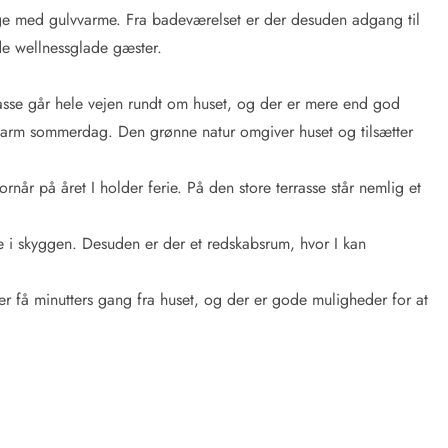
egge med gulvvarme. Fra badeværelset er der desuden adgang til
 de wellnessglade gæster.
rasse går hele vejen rundt om huset, og der er mere end god
 varm sommerdag. Den grønne natur omgiver huset og tilsætter
rnår på året I holder ferie. På den store terrasse står nemlig et
re i skyggen. Desuden er der et redskabsrum, hvor I kan
r få minutters gang fra huset, og der er gode muligheder for at