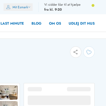
Vi sidder klar til at hjælpe
Mit Esmark
fra kl. 9-20
LAST MINUTE
BLOG
OM OS
UDLEJ DIT HUS
oner
oner
oner
rupper)
en
ien
ien
n