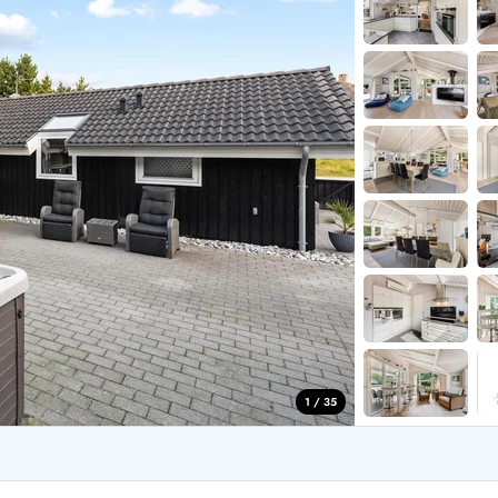
for 4 Personer
Sommerhuse i juleferien
for 6 Personer
Sommerhuse til nytår
for 8 Personer
de Sande
Sommerhuse i Søndervig
 i Henne Strand
Sommerhuse i Lodbjerg
 i Ho
Sommerhuse i Nr. Lyngv
i Houstrup
Sommerhuse på Rømø
 i Houvig
Sommerhuse i Søndervi
å Holmsland Klit
Sommerhuse i Skodbjer
 på Holmsland
Sommerhuse i Thorsmin
 i Hvide Sande
Sommerhuse i Vedersø Kl
 i Jegum
Sommerhuse i Vejers Str
 i Klegod
Sommerhuse i Vester Hu
1 / 35
e hos os