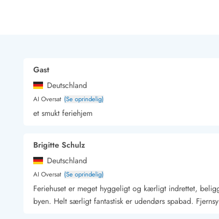
Rav - find det selv langs Vesterhavet
Indendørs legelande
Zoologiske haver og dyreparker
Sportsaktiviteter
Lystfiskeri på Vestkysten
Bowling
Gast
Minigolf i Vestjylland
Deutschland
Svømmehaller og badelande
Golfferie i sommerhus
AI Oversat
(Se oprindelig)
Fitness og træning
et smukt feriehjem
Cykelferie
Rideskoler/Ponyridning
Brigitte Schulz
Surfing
Vandring langs Vestkysten
Deutschland
Vandski for hele familien
AI Oversat
(Se oprindelig)
Sejlads langs Vestkysten
Feriehuset er meget hyggeligt og kærligt indrettet, belig
Kulturaktiviteter
byen. Helt særligt fantastisk er udendørs spabad. Fjerns
Historiske museer
Kunstmuseer