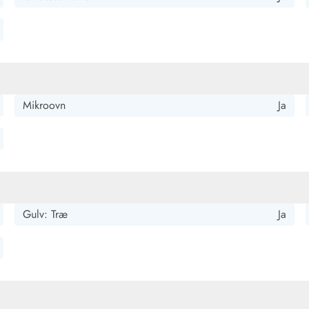
ads til 6 personer.
Mikroovn
Ja
 strand på højt niveau og samtidig kan lide hygge, så er man
Gulv: Træ
Ja