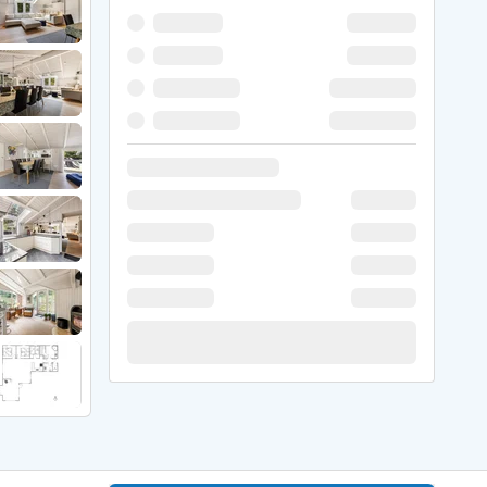
 Hede
ig
g
ge
de
it
and
sby