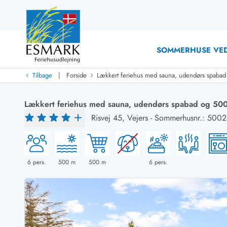
SOMMERHUSE VED
|
Tilbage
Forside
Lækkert feriehus med sauna, udendørs spabad 
Last Minute
Last minute
Lækkert feriehus med sauna, udendørs spabad og 500m
Nyheder
Risvej 45,
Vejers
-
Sommerhusnr.: 500
Nyheder hos Esmark
Med swimmingpool
Sommerhuse med hund
Nyrenoverede sommerhuse
Sommerhuse
Sommerhuse med slutrengøring inklusive
Sommerhuse 
Sommerhuse tæt ved vandet
Sommerhuse 
6
pers.
500
m
500
m
6
pers.
Sommerhuse med internet
Sommerhuse 
Nybyggede sommerhuse
Feriehuse 
Sommerhuse med sauna
Luksussomm
Røgfrie/ikke-ryger sommerhuse
Sommerhuse
Sommerhuse med udsigt
Sommerhuse 