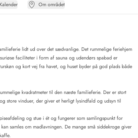
Kalender
Om området
n familieferie lidt ud over det sædvanlige. Det rummelige feriehjem
ksuriøse faciliteter i form af sauna og udendørs spabad er
aturskøn og kort vej fra havet, og huset byder på god plads både
ummelige kvadratmeter til den næste familieferie. Der er stort
store vinduer, der giver et herligt lysindfald og udsyn til
piseafdeling og stue i ét og fungerer som samlingspunkt for
 at I kan samles om madlavningen. De mange små siddekroge giver
affe.