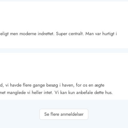
igt men moderne indrettet. Super centralt. Man var hurtigt i
Kontakt Blåvand
Kontakt Vejers
Kontakt Henne
Kontakt Rømø
Kontakt
d, vi havde flere gange besøg i haven, for os en ægte
net manglede vi heller intet. Vi kan kun anbefale dette hus.
Se flere anmeldelser