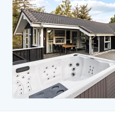
Sommerhuse med spa
Sommerhuse 
Sommerhuse med fredagsskift
Sommerhuse 
Sommerhuse med lørdagsskift
Sommerhuse 
Sommerhuse i Bjerregård
Sommerhuse i Blåvand
Sommerhuse i Hvi
Sommerhuse i Årgab
Sommerhuse
Sommerhuse i Arrild
Sommerhuse
Sommerhuse i Bjerregård
Sommerhuse 
Sommerhuse i Blåvand
Sommerhuse
Sommerhuse i Bork Havn
Sommerhus p
Sommerhuse i Fjand
Sommerhuse
Sommerhuse på Fanø
Sommerhuse
Sommerhuse i Grærup Strand
Sommerhuse
Sommerhuse i Haurvig
Sommerhuse
Esmark Rejsecurity
Esmark KidsVIP
Esmark VIP partnerfordele
Fordel
Praktiske informationer
Åbningstider og døgnvagt
Ankomst