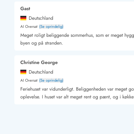
Kunsthåndværk og gallerier
Gast
Kulinariske oplevelser
Deutschland
Sandskulpturfestival
AI Oversat
(Se oprindelig)
Hold jul i sommerhuset
Vikingetiden i Danmark
Meget roligt beliggende sommerhus, som er meget hyggel
byen og på stranden.
Christine George
Kontakt Bjerregård
Kontakt Søndervig
Kontakt Houstrup
Kontakt Fanø
Kontakt, åbningstider og døgnvagt
Deutschland
Feriehusudlejning siden 1965
AI Oversat
(Se oprindelig)
Bæredygtighed
Feriehuset var vidunderligt. Beliggenheden var meget go
Gæsterne siger
oplevelse. I huset var alt meget rent og pænt, og i køkke
Nyhedsbrev
Sponsorater - Esmark støtter
Lejebetingelser
Thorsten Ziolek
Persondata- og cookiepolitik
Deutschland
Presse