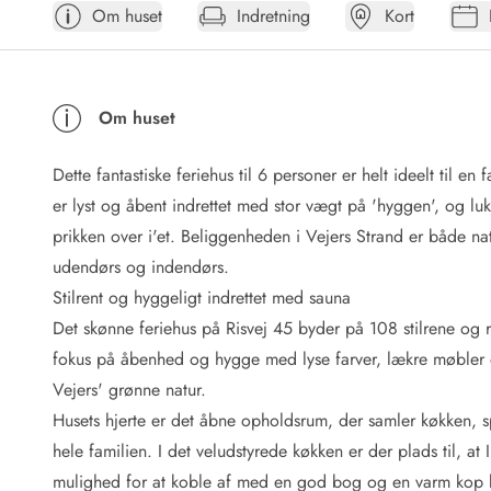
Om huset
Indretning
Kort
Afrejse
Sommerhus ABC
Booking FAQ
Forbrugsafregning (Strøm, vand...)
Om huset
Lån og lej
Pakkeliste
Dette fantastiske feriehus til 6 personer er helt ideelt til e
Rengøring
Gavekort
er lyst og åbent indrettet med stor vægt på 'hyggen', og lu
Book tidligt
prikken over i'et. Beliggenheden i Vejers Strand er både n
Lejebetingelser
udendørs og indendørs.
Info
Stilrent og hyggeligt indrettet med sauna
Vejret i Danmark
Det skønne feriehus på Risvej 45 byder på 108 stilrene og r
Sæsontider
fokus på åbenhed og hygge med lyse farver, lækre møbler og 
Baderegler
Naturbeskyttelse
Vejers' grønne natur.
Webcam
Husets hjerte er det åbne opholdsrum, der samler køkken, s
Fotokonkurrence
hele familien. I det veludstyrede køkken er der plads til,
Kort
mulighed for at koble af med en god bog og en varm kop k