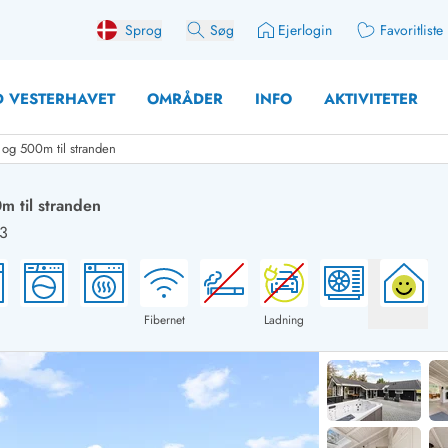
Sprog
Søg
Ejerlogin
Favoritliste
 VESTERHAVET
OMRÅDER
INFO
AKTIVITETER
og 500m til stranden
 til stranden
23
 med søndagsskift
Sommerhuse for 10 pers
med plads til fangsten
Sommerhuse for 12 Pers
med aktivitetsrum
Sommerhuse for 14 Pers
Fibernet
Ladning
med ladestation (elbil)
Store sommerhuse (for g
med brændeovn
Sommerhuse i påskeferi
erhuse
Sommerhuse i sommerfer
 med ydersæsonrabat
Sommerhuse i efterårsfer
for 2 personer
Sommerhuse i vinterferie