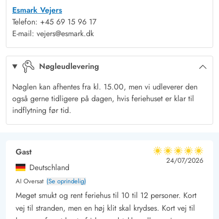
Esmark Vejers
badeværelse med både spabad og sauna.
Telefon: +45 69 15 96 17
Et absolut highlight for børn og barnlige sjæle er feriehusets
E-mail: vejers@esmark.dk
aktivitetsrum, der inviterer til konkurrencer inden for
disciplinerne poolbillard, bordtennis, bordfodbold og dart.
Nøgleudlevering
Måske bliver det bare til et lejlighedsvist slag billard sammen
med pre-dinner drinks eller når I har brug for at fortrække ind i
Nøglen kan afhentes fra kl. 15.00, men vi udleverer den
ly for sommerens sol eller efterårets stormvejr.
også gerne tidligere på dagen, hvis feriehuset er klar til
Vejers Strand - stand og natur samt indkøbsmuligheder
indflytning før tid.
Selvom Vejers er en ret lille badeby ved Vesterhavet, tilbyder
den lille ferieperle alt, hvad I har brug for i ferien. Foruden
den strandnære beliggenhed - feriehuset på Spurvevej 4 ligger
Gast
5 ud af 5
5 ud af 5
5 out of 5
24/07/2026
kun 300 m fra de høje klitter og den brede sandstrand - er der
Deutschland
i Vejers flere indkøbsmuligheder, caféer, restauranter og små
AI Oversat
(Se oprindelig)
butikker.
Meget smukt og rent feriehus til 10 til 12 personer. Kort
Skulle I få lyst til at udforske lokalområdet, er her både
vej til stranden, men en høj klit skal krydses. Kort vej til
mulighed for at besøge museer og gallerier, tage på vandre-