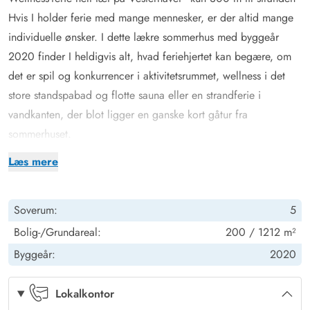
Hvis I holder ferie med mange mennesker, er der altid mange
individuelle ønsker. I dette lækre sommerhus med byggeår
2020 finder I heldigvis alt, hvad feriehjertet kan begære, om
det er spil og konkurrencer i aktivitetsrummet, wellness i det
store standspabad og flotte sauna eller en strandferie i
vandkanten, der blot ligger en ganske kort gåtur fra
sommerhuset.
Huset er moderne og samtidig rigtig hyggeligt indrettet, så selv
Læs mere
hvis vejret ikke indbyder til afslapning på de læfyldte terrasser,
er det en stor fornøjelse at hygge sig med fælles madlavning i
Soverum:
5
det lækre køkken - eller at slænge sig i hjørnesofaen og se en
film eller bare nyde udsigten til de vejende marehalm uden for
Bolig-/Grundareal:
200 / 1212 m²
de store panoramavinduer.
Byggeår:
2020
Sjov og leg med poolbillard, bordtennis, bordfodbold og dart
Feriehusets kælder er et skatkammer af muligheder for leg og
Lokalkontor
afslapning med det store aktivitetsrum og det lækre wellness-