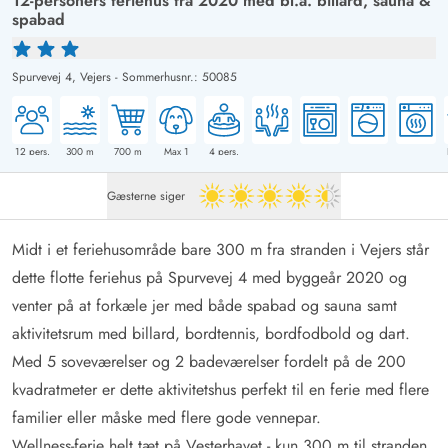
12-personers feriehus fra 2020 med bl.a. billard, sauna &
spabad
Spurvevej 4,
Vejers
-
Sommerhusnr.: 50085
12
pers.
300
m
700
m
Max 1
4
pers.
Gæsterne siger
4.5 ud af 5
Midt i et feriehusområde bare 300 m fra stranden i Vejers står
dette flotte feriehus på Spurvevej 4 med byggeår 2020 og
venter på at forkæle jer med både spabad og sauna samt
aktivitetsrum med billard, bordtennis, bordfodbold og dart.
Med 5 soveværelser og 2 badeværelser fordelt på de 200
kvadratmeter er dette aktivitetshus perfekt til en ferie med flere
familier eller måske med flere gode vennepar.
Wellness-ferie helt tæt på Vesterhavet - kun 300 m til stranden