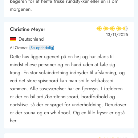
bageren for at hente friske rundstykker eller en is om
eller cykelture i den smukke natur. Måske går turen også bare
morgenen.
ned til den nærmeste isbod i hjertet af Vejers Strand.
Man kan ikke parkere direkte ved indgangen til huset. Man skal
Christine Meyer
4.5 ud af 5
gå over en lille klit for at komme til huset.
4.5 ud af 5
4.5 out of 5
13/11/2025
Deutschland
AI Oversat
(Se oprindelig)
Dette hus ligger ugenert på en høj og har plads til
mindst elleve personer og en hund uden at føle sig
trang. En stor sofaindretning indbyder til afslapning, og
ved det store spisebord kan man spille selskabsspil
sammen. Alle soveværelser har en fjernsyn. I kælderen
er der en billard-/bordtennisbord, bordfodbold og
dartskive, så der er sørget for underholdning. Derudover
er der sauna og en whirlpool. Og en lille fryser er også
her.