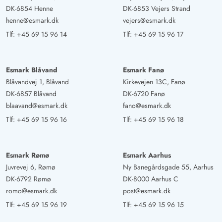
sidde. Bordfodboldbordet er også underholdende.
DK-6854 Henne
DK-6853 Vejers Strand
henne@esmark.dk
vejers@esmark.dk
Tlf:
+45 69 15 96 14
Tlf:
+45 69 15 96 17
Esmark Blåvand
Esmark Fanø
Blåvandvej 1, Blåvand
Kirkevejen 13C, Fanø
DK-6857 Blåvand
DK-6720 Fanø
blaavand@esmark.dk
fano@esmark.dk
Tlf:
+45 69 15 96 16
Tlf:
+45 69 15 96 18
Esmark Rømø
Esmark Aarhus
Juvrevej 6, Rømø
Ny Banegårdsgade 55, Aarhus
DK-6792 Rømø
DK-8000 Aarhus C
romo@esmark.dk
post@esmark.dk
Tlf:
+45 69 15 96 19
Tlf:
+45 69 15 96 15