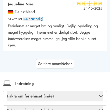
Jaqueline Nies
5 ud af 5
5 ud af 5
5 out of 5
24/10/2025
Deutschland
AI Oversat
(Se oprindelig)
Feriehuset er meget lyst og venligt. Dejlig opdeling og
meget hyggeligt. Fjernsynet er dejligt stort. Begge
badeværelser meget rummelige. Jeg ville booke huset
igen.
Mandy Lückert
4 ud af 5
Se flere anmeldelser
4 ud af 5
4 out of 5
13/10/2025
Deutschland
AI Oversat
(Se oprindelig)
For enhver der søger ro og afslapning, vil dette
Indretning
sommerhus være det rette valg. Beliggende direkte i den
smukke fyrreskov, tæt på en lille sø og omgivet af
Fakta om feriehuset (inde)
bestande af kronvildt, som man ofte kan observere på
Brændeovn
Ja
nært hold, vil man her kunne slippe væk fra hverdagens