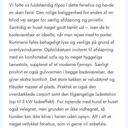
Vi følte os fuldstændig tilpas i dette feriehus og havde
tøj, nyde god mad hos byens lækre spisesteder og meget
en skøn ferie. Den rolige beliggenhed for enden af en
mere. Derudover byder Vejers Strand også på masser af skøn
blind vej sørger for særlig afslapning og privatliv.
natur, som I kan opleve ad cykel- og vandrestierne i området.
Samtidig er huset meget godt tænkt ud – især de to
Lademuligheden for el bilen er en ladestander med type 2 stik.
badeværelser er ideelle, når man rejser med to parter.
Rummene føles behageligt lyse og venlige på grund af
ovenlysvinduerne. Opholdsstuen inviterer til afslapning
med en komfortabel sofa og to meget hyggelige
lænestole, suppleret af et moderne fjernsyn. Særligt
positivt er også gulvvarmen i begge badeværelser, der
giver ekstra komfort. Det store køkken er veludstyret og
tilbyder masser af plads. Praktisk er også den
overdækkede carport samt den tilgængelige ladestation
(op til 3 kW ladeeffekt). For rejsende med hund er huset
også velegnet, men grunden er ikke indhegnet, så
hunden kan ikke blive i haven uden opsyn. Alt i alt et
meget vellykket feriehus, som vi gerne vil anbefale.