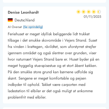
Denise Leonhardt
4.5 ud af 5
4.5 ud af 5
4.5 out of 5
01/11/2025
Deutschland
AI Oversat
(Se oprindelig)
Feriehuset er meget idyllisk beliggende lidt trukket
tilbage i det smukke skovområde i Vejers Strand. Suset
fra vinden i krattegen, råvildtet, som uforstyrret strejfer
igennem området og også slentrer over grunden, viser
hvor naturnært Vejers Strand bare er. Huset byder på en
meget hyggelig stue-spisestue og et stort åbent køkken.
På den smukke store grund kan børnene udfolde sig
skønt. Sengene er meget komfortable og pejsen
indbyder til ophold. Takket være carporten med
ladestation til elbiler er det også muligt at ankomme
problemfrit med elbiler.