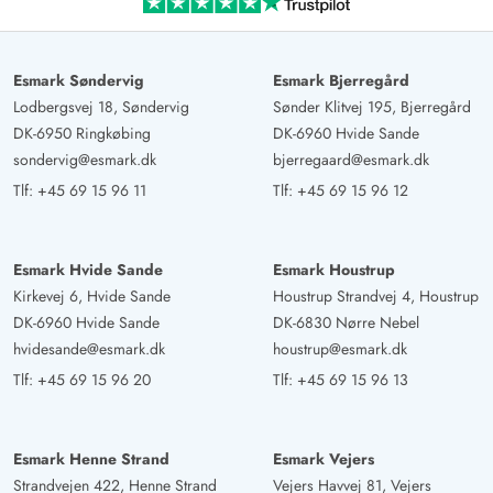
Andreas Enter
4 ud af 5
4 ud af 5
4 out of 5
31/08/2024
Deutschland
Esmark Søndervig
Esmark Bjerregård
AI Oversat
(Se oprindelig)
Lodbergsvej 18, Søndervig
Sønder Klitvej 195, Bjerregård
Sommerhuset var som beskrevet og i god stand og
DK-6950 Ringkøbing
DK-6960 Hvide Sande
velindrettet, kan meget anbefales. Vi brugte også lade-
sondervig@esmark.dk
bjerregaard@esmark.dk
stationen ved huset, hvilket var meget praktisk og
Tlf:
+45 69 15 96 11
Tlf:
+45 69 15 96 12
billigere end i byen.
Robert Kaiser
Esmark Hvide Sande
Esmark Houstrup
4.5 ud af 5
4.5 ud af 5
4.5 out of 5
16/08/2024
Kirkevej 6, Hvide Sande
Houstrup Strandvej 4, Houstrup
Deutschland
DK-6960 Hvide Sande
DK-6830 Nørre Nebel
AI Oversat
(Se oprindelig)
hvidesande@esmark.dk
houstrup@esmark.dk
Dejligt, venligt indrettet hus. Rent og ryddeligt. Der er
Tlf:
+45 69 15 96 20
Tlf:
+45 69 15 96 13
egentlig alt, hvad man har brug for. Ved nogle vinduer
er der insektnet, hvilket er super. Nogle vinduer mangler
dette, men man kan se, at der engang var nogle.
Esmark Henne Strand
Esmark Vejers
Rumstørrelserne er helt fine. Terrassen inviterer også til at
Strandvejen 422, Henne Strand
Vejers Havvej 81, Vejers