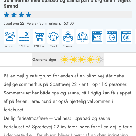
Sommerhus med spabad og sauna på naturgrund i Vejers
Strand
Spættevej 22,
Vejers
-
Sommerhusnr.: 50100
6
pers.
1600
m
1200
m
Max 1
2
pers.
Gæsterne siger
4.5 ud af 5
På en dejlig naturgrund for enden af en blind vej står dette
dejlige sommerhus på Spættevej 22 klar til op til 6 personer.
Sommerhuset har både spa og sauna, så I rigtig kan få slappet
af på ferien. Jeres hund er også hjertelig velkommen i
feriehuset.
Dejlig ferieatmosfære – wellness i spabad og sauna
Feriehuset på Spættevej 22 inviterer inden for til en dejlig ferie
i det vestjyske. I feriehuset bliver I mødt af en skøn indretning,