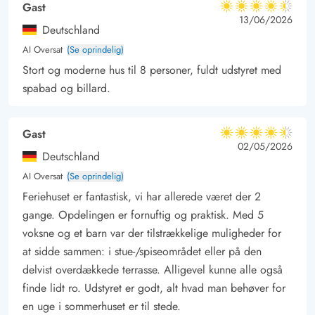
Gast
4.5 ud af 5
4.5 ud af 5
4.5 out of 5
13/06/2026
Deutschland
AI Oversat
(Se oprindelig)
Stort og moderne hus til 8 personer, fuldt udstyret med
spabad og billard.
Gast
4.5 ud af 5
4.5 ud af 5
4.5 out of 5
02/05/2026
Deutschland
AI Oversat
(Se oprindelig)
Feriehuset er fantastisk, vi har allerede været der 2
gange. Opdelingen er fornuftig og praktisk. Med 5
voksne og et barn var der tilstrækkelige muligheder for
at sidde sammen: i stue-/spiseområdet eller på den
delvist overdækkede terrasse. Alligevel kunne alle også
finde lidt ro. Udstyret er godt, alt hvad man behøver for
en uge i sommerhuset er til stede.