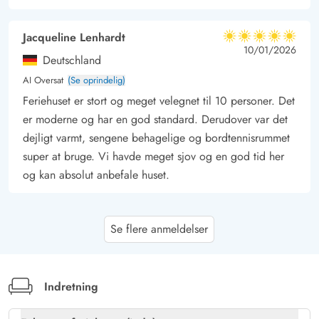
Jacqueline Lenhardt
5 ud af 5
5 ud af 5
5 out of 5
10/01/2026
Deutschland
AI Oversat
(Se oprindelig)
Feriehuset er stort og meget velegnet til 10 personer. Det
er moderne og har en god standard. Derudover var det
dejligt varmt, sengene behagelige og bordtennisrummet
super at bruge. Vi havde meget sjov og en god tid her
og kan absolut anbefale huset.
Gast
4.5 ud af 5
Se flere anmeldelser
4.5 ud af 5
4.5 out of 5
06/10/2025
Deutschland
AI Oversat
(Se oprindelig)
Sommerhuset har en dejlig beliggenhed, ca. 10-15
Indretning
minutters gang til stranden. Fordelingen i huset er meget