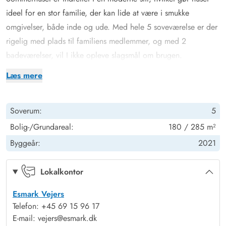
ideel for en stor familie, der kan lide at være i smukke
omgivelser, både inde og ude. Med hele 5 soveværelse er der
rigelig med plads til familiens medlemmer, og med 2
badeværelser, vil I ikke opleve slagsmål om brugen.
Med et helt nyt køkken kan man med lethed gøre brug af de
Læs mere
lokale råvarer til tilberedningen af ens livretter. Desuden er der
en dejlig stor og rummelig stue, med smukke og dejlige
Soverum:
5
møbler, hvor man foran elpejsen virkelig kan nyde de sene
aftener og lade hyggen tage over.
Bolig-/Grundareal:
180 / 285 m²
Udespa, udebruser og udesauna på Engesøvej 91
Byggeår:
2021
Med både overdækkede og åbne terrasser kan man nyde
sommeren i alt slags vejr, og er man til en hyggelig grillaften
Lokalkontor
kan sommerhuset grill benyttes til formålet. Vil man hellere
Esmark Vejers
nyde dagen med noget wellness, er sommerhuset udespa og
Telefon: +45 69 15 96 17
udesauna oplagt. Og efter en gåtur i de bløde sandstrande,
E-mail: vejers@esmark.dk
kan sandet vaskes af ved sommerhusets udebruser. Udebruser