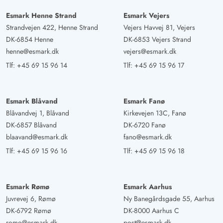
Værelserne er meget store og rummelige. Et helt
fantastisk hus med et behageligt klima!
Esmark Henne Strand
Esmark Vejers
Strandvejen 422, Henne Strand
Vejers Havvej 81, Vejers
DK-6854 Henne
DK-6853 Vejers Strand
Gast
4.5 ud af 5
henne@esmark.dk
vejers@esmark.dk
4.5 ud af 5
4.5 out of 5
26/08/2024
Deutschland
Tlf:
+45 69 15 96 14
Tlf:
+45 69 15 96 17
AI Oversat
(Se oprindelig)
Moderne feriehus med godt udstyr - meget lyst på grund
Esmark Blåvand
Esmark Fanø
af de store vinduesflader.
Blåvandvej 1, Blåvand
Kirkevejen 13C, Fanø
DK-6857 Blåvand
DK-6720 Fanø
Gast
blaavand@esmark.dk
fano@esmark.dk
5 ud af 5
5 ud af 5
5 out of 5
10/08/2024
Deutschland
Tlf:
+45 69 15 96 16
Tlf:
+45 69 15 96 18
AI Oversat
(Se oprindelig)
Udendørsområdet er gennem den gennemgående
Esmark Rømø
Esmark Aarhus
terrasse bare fremragende egnet til 10 personer, fordi
Juvrevej 6, Rømø
Ny Banegårdsgade 55, Aarhus
der kan findes plads til alle. De to borde indbyder til at
DK-6792 Rømø
DK-8000 Aarhus C
tage måltider udenfor. Udendørs spabad og saunaen
romo@esmark.dk
post@esmark.dk