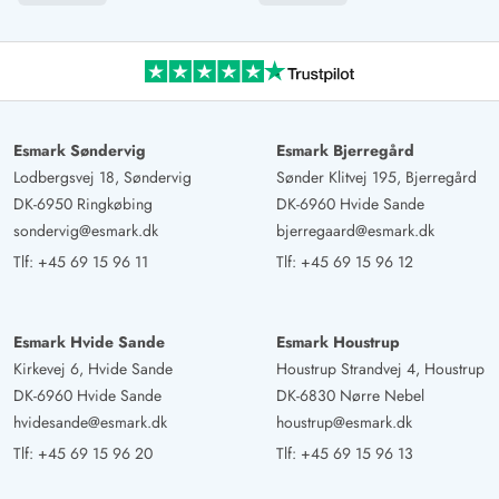
AI Oversat
(Se oprindelig)
Huset er fantastisk. Vi var 6 voksne, 2 teenagere og 1
barn og havde rigelig plads og service. De lidt tykkere
døre gør, at man næsten ikke hører noget, men
væggene er dog lidt tynde og lyttende. Billard og
Esmark Søndervig
Esmark Bjerregård
bordtennisbord er perfekt. Skulle lige finde ud af de
Lodbergsvej 18, Søndervig
Sønder Klitvej 195, Bjerregård
tekniske apparater - en vejledning ville være rart. Huset
DK-6950 Ringkøbing
DK-6960 Hvide Sande
er virkelig meget smukt og kan anbefales. Der er knap
sondervig@esmark.dk
bjerregaard@esmark.dk
10 minutters gang til stranden, en skøn vej gennem
Tlf:
+45 69 15 96 11
Tlf:
+45 69 15 96 12
klitterne.
Kirsten Lindner
Esmark Hvide Sande
Esmark Houstrup
4.5 ud af 5
4.5 ud af 5
4.5 out of 5
08/02/2025
Kirkevej 6, Hvide Sande
Houstrup Strandvej 4, Houstrup
Deutschland
DK-6960 Hvide Sande
DK-6830 Nørre Nebel
AI Oversat
(Se oprindelig)
hvidesande@esmark.dk
houstrup@esmark.dk
Topmoderne, meget veludstyret sommerhus. Fantastisk
Tlf:
+45 69 15 96 20
Tlf:
+45 69 15 96 13
køkken, alle apparater til stede, stort køleskab.