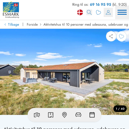
Ring til os:
69 16 95 95
(kl. 9-20)
|
Tilbage
Forside
Aktivitetshus til 10 personer med udesauna, udebruser o
1 / 40