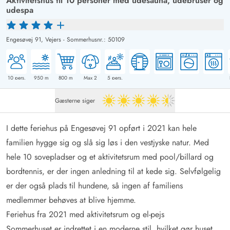
Aktivitetshus til 10 personer med udesauna, udebruser og
udespa
Engesøvej 91,
Vejers
-
Sommerhusnr.: 50109
10
pers.
950
m
800
m
Max 2
5
pers.
Gæsterne siger
4.5 ud af 5
I dette feriehus på Engesøvej 91 opført i 2021 kan hele
familien hygge sig og slå sig løs i den vestjyske natur. Med
hele 10 sovepladser og et aktivitetsrum med pool/billard og
bordtennis, er der ingen anledning til at kede sig. Selvfølgelig
er der også plads til hundene, så ingen af familiens
medlemmer behøves at blive hjemme.
Feriehus fra 2021 med aktivitetsrum og el-pejs
Sommerhuset er indrettet i en moderne stil, hvilket gør huset