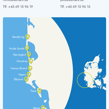
befinder sig også på og ved terrassen og er to af husets
Tlf:
+45 69 15 96 19
Tlf:
+45 69 15 96 15
højdepunkter. Indendørsområdet er også meget
rummeligt designet. Den store sofa indbyder til
hyggelige aftener og det store spisebord er ikke blot
lavet af smukt træ, men også optimalt til 10 personer.
Køkkenet er fra A til Z udstyret med alt, hvad en god kok
har brug for, og der er tilstrækkeligt med gryder, pander
og service samt bestik. Værelsesopdelingerne er ideelle.
Dørene lukker tæt, så man hører ikke meget af, hvad der
foregår i opholdsrummet. Værelset med køjesengen er
udstyret med en skydedør, der dog også kan lukkes.
Værelset har et ekstra TV med en PlayStation og egner
sig godt som legerum til børn. Et andet højdepunkt er
spillerummet med billard, bordfodbold og bordtennis. I
kommoden findes der yderligere andre spil.