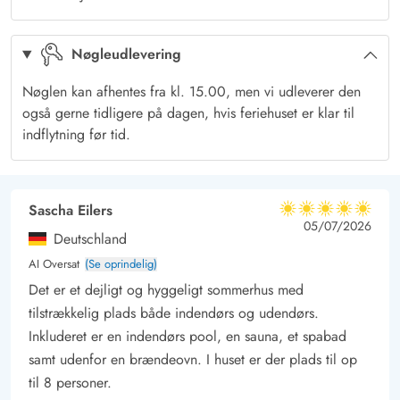
Her finder I et spabad, hvor I rigtig kan nyde ferieroen i det
boblende, varme vand.
Nøgleudlevering
Sommerhuset har 2 fine badeværelser med gulvvarme, hvoraf
det ene indbyder til afslapning og velvære.
Nøglen kan afhentes fra kl. 15.00, men vi udleverer den
Som et ekstra plus er der både vaskemaskine og tørretumbler i
også gerne tidligere på dagen, hvis feriehuset er klar til
sommerhuset, så I efter en dag i poolrummet, kan have friske
indflytning før tid.
håndklæder klar til morgendagens svømmetur.
God terrasse og vildmarksbad
Høje træer omgiver feriehuset, så I har privatliv på den delvist
Sascha Eilers
5 ud af 5
5 ud af 5
5 out of 5
05/07/2026
afskærmede terrasse. Her kan I læne jer godt tilbage i
Deutschland
liggestolene eller havemøblerne, mens børnene leger på den
AI Oversat
(Se oprindelig)
store naturgrund, hvor der både er sandkasse, gyngestativ og
Det er et dejligt og hyggeligt sommerhus med
trampolin til familiens yngste.
tilstrækkelig plads både indendørs og udendørs.
Også udendørs er der plads til afslapning og velvære, da I her
Inkluderet er en indendørs pool, en sauna, et spabad
finder et vildmarksbad, hvorfra I kan nyde den
samt udenfor en brændeovn. I huset er der plads til op
omkringliggende natur og fuglenes kvidren. Hvad enten det er
til 8 personer.