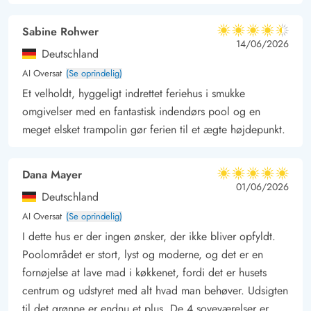
sommer eller vinter, er det helt fantastisk med en tur i det
varme vand.
Sabine Rohwer
4.5 ud af 5
Ferie i Vejers
4.5 ud af 5
4.5 out of 5
14/06/2026
Deutschland
Sommerhuset på Spættevej 1A ligger 700 meter fra
AI Oversat
(Se oprindelig)
Vesterhavet, som er et besøg værd året rundt. Her kan I gå
Et velholdt, hyggeligt indrettet feriehus i smukke
lange ture langs vandet, samle muslingeskaller og flyve med
omgivelser med en fantastisk indendørs pool og en
drager. En dag på stranden er et absolut must, når I holder
meget elsket trampolin gør ferien til et ægte højdepunkt.
ferie ved Vesterhavet.
Nær Vejers ligger Oksbøl Kronvildtreservat, hvor I fra
Dana Mayer
september til oktober har rig mulighed for at opleve de
5 ud af 5
5 ud af 5
5 out of 5
01/06/2026
Deutschland
prægtige dyr, der i denne tid er brunst. Er I på ferie i efteråret,
AI Oversat
(Se oprindelig)
er det derfor en oplagt udflugtsmulighed.
I dette hus er der ingen ønsker, der ikke bliver opfyldt.
Den nærmeste indkøbsmulighed ligger 800 meter fra
Poolområdet er stort, lyst og moderne, og det er en
sommerhuset, og udover lidt butikker er der også et udvalg af
fornøjelse at lave mad i køkkenet, fordi det er husets
restauranter, så I har mulighed for at spise ude.
centrum og udstyret med alt hvad man behøver. Udsigten
til det grønne er endnu et plus. De 4 soveværelser er