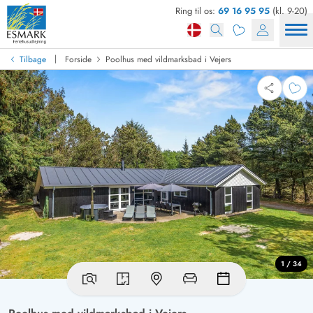
Ring til os:
69 16 95 95
(kl. 9-20)
|
Tilbage
Forside
Poolhus med vildmarksbad i Vejers
1 / 34