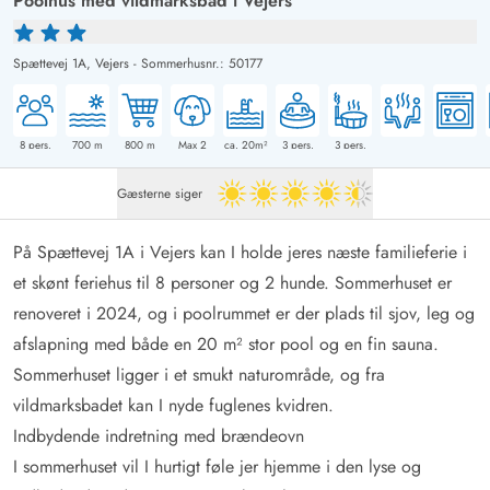
Poolhus med vildmarksbad i Vejers
Spættevej 1A,
Vejers
-
Sommerhusnr.: 50177
8
pers.
700
m
800
m
Max 2
ca. 20m²
3
pers.
3
pers.
Gæsterne siger
4.5 ud af 5
På Spættevej 1A i Vejers kan I holde jeres næste familieferie i
et skønt feriehus til 8 personer og 2 hunde. Sommerhuset er
renoveret i 2024, og i poolrummet er der plads til sjov, leg og
afslapning med både en 20 m² stor pool og en fin sauna.
Sommerhuset ligger i et smukt naturområde, og fra
vildmarksbadet kan I nyde fuglenes kvidren.
Indbydende indretning med brændeovn
I sommerhuset vil I hurtigt føle jer hjemme i den lyse og