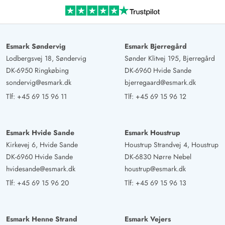
Esmark Søndervig
Esmark Bjerregård
Lodbergsvej 18, Søndervig
Sønder Klitvej 195, Bjerregård
DK-6950 Ringkøbing
DK-6960 Hvide Sande
sondervig@esmark.dk
bjerregaard@esmark.dk
Tlf:
+45 69 15 96 11
Tlf:
+45 69 15 96 12
Esmark Hvide Sande
Esmark Houstrup
Kirkevej 6, Hvide Sande
Houstrup Strandvej 4, Houstrup
DK-6960 Hvide Sande
DK-6830 Nørre Nebel
hvidesande@esmark.dk
houstrup@esmark.dk
Tlf:
+45 69 15 96 20
Tlf:
+45 69 15 96 13
Esmark Henne Strand
Esmark Vejers