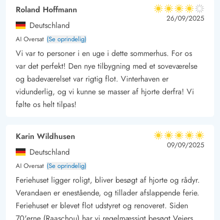
gør stedet idéelt til vildtobservation. De imponerende dyr
Roland Hoffmann
4 ud af 5
strejfer gerne omkring i området og kigger også ofte forbi
4 ud af 5
4 out of 5
26/09/2025
Deutschland
sommerhusene.
AI Oversat
(Se oprindelig)
Blåvand og Henne Strand er bestemt et besøg værd, også for
Vi var to personer i en uge i dette sommerhus. For os
at se de omkringliggende badesteder. I området er der
var det perfekt! Den nye tilbygning med et soveværelse
desuden fremragende shoppingmuligheder, spændende
og badeværelset var rigtig flot. Vinterhaven er
museumsoplevelser og familievenlige attraktioner. Oplev
vidunderlig, og vi kunne se masser af hjorte derfra! Vi
historiens vingesus eller tilbring en dag fuld af eventyr i de
følte os helt tilpas!
omkringliggende seværdigheder. Jeres sommerhus i Vejers er
det optimale udgangspunkt for alle jeres aktiviteter.
Karin Wildhusen
5 ud af 5
5 ud af 5
5 out of 5
09/09/2025
Deutschland
AI Oversat
(Se oprindelig)
Feriehuset ligger roligt, bliver besøgt af hjorte og rådyr.
Verandaen er enestående, og tillader afslappende ferie.
Feriehuset er blevet flot udstyret og renoveret. Siden
70'erne (Raaschou) har vi regelmæssigt besøgt Vejers,