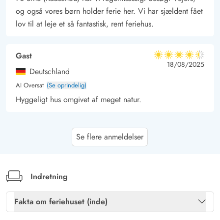
og også vores børn holder ferie her. Vi har sjældent fået
lov til at leje et så fantastisk, rent feriehus.
Gast
4.5 ud af 5
4.5 ud af 5
4.5 out of 5
18/08/2025
Deutschland
AI Oversat
(Se oprindelig)
Hyggeligt hus omgivet af meget natur.
Melanie Spandöck
4 ud af 5
Se flere anmeldelser
4 ud af 5
4 out of 5
01/06/2025
Deutschland
AI Oversat
(Se oprindelig)
Vi følte os meget godt tilpas i huset. Hovedhuset er med
Indretning
sit inventar delvist blevet ældre, men der er alt, hvad
man har brug for. Haven er næsten ugeneret, og
Fakta om feriehuset (inde)
vinterhaven var en ægte gamechanger, især på køligere,