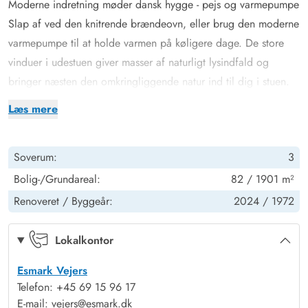
Moderne indretning møder dansk hygge - pejs og varmepumpe
Slap af ved den knitrende brændeovn, eller brug den moderne
varmepumpe til at holde varmen på køligere dage. De store
vinduer i udestuen giver masser af naturligt lysindfald og
bringer næsten den omkringliggende natur ind til dig i stuen.
Køkkenet er fuldt udstyret med bl.a. opvaskemaskine for at
Læs mere
gøre dit ophold endnu mere behageligt, og idet køkkenet
ligger i åben forbindelse med såvel stue som udestue, kan
Soverum:
3
dagens kok altid være med i snakken.
Efter en dag på stranden kan du bruge den udendørs bruser til
Bolig-/Grundareal:
82 / 1901 m²
at fjerne sand og havvand, inden du sætter dig til rette i stuen
Renoveret /
Byggeår:
2024 /
1972
til en hyggelig aften, hvor du kan reflektere over dine
oplevelser. Udebruser er til rådighed fra april til november.
Lokalkontor
Torskevej 8 - dejligt feriemål for 5 personer
Esmark Vejers
I sommerhuset på Torskevej 8 venter jer i alt 3 soveværelser,
Telefon: +45 69 15 96 17
hvor I kan få hvilet godt ud og nyde roen. I alt er der en
E-mail: vejers@esmark.dk