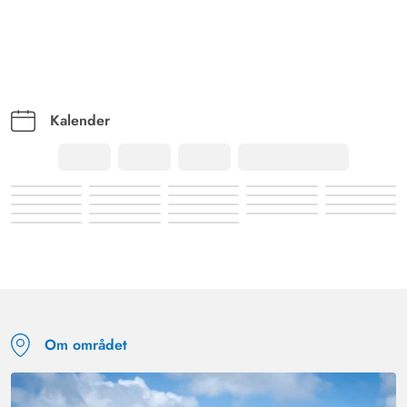
Vi kunne rigtig godt lide feriehuset. Vi ville gerne tage
feriehuset igen. Det kan stærkt anbefales.
Kalender
Om området