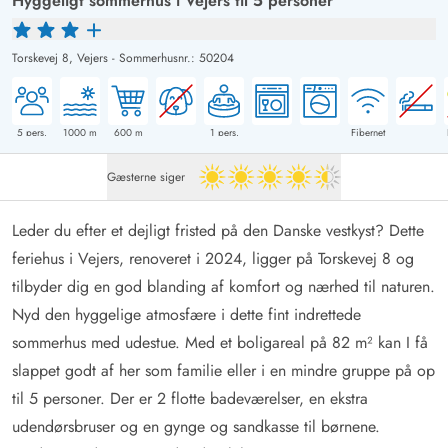
Hyggeligt sommerhus i Vejers til 5 personer
Torskevej 8,
Vejers
-
Sommerhusnr.: 50204
5
pers.
1000
m
600
m
1
pers.
Fibernet
Gæsterne siger
4.5 ud af 5
Leder du efter et dejligt fristed på den Danske vestkyst? Dette
feriehus i Vejers, renoveret i 2024, ligger på Torskevej 8 og
tilbyder dig en god blanding af komfort og nærhed til naturen.
Nyd den hyggelige atmosfære i dette fint indrettede
sommerhus med udestue. Med et boligareal på 82 m² kan I få
slappet godt af her som familie eller i en mindre gruppe på op
til 5 personer. Der er 2 flotte badeværelser, en ekstra
udendørsbruser og en gynge og sandkasse til børnene.