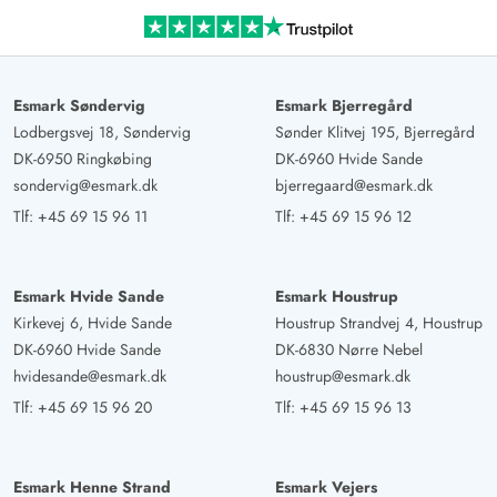
Esmark Søndervig
Esmark Bjerregård
Lodbergsvej 18, Søndervig
Sønder Klitvej 195, Bjerregård
DK-6950 Ringkøbing
DK-6960 Hvide Sande
sondervig@esmark.dk
bjerregaard@esmark.dk
Tlf:
+45 69 15 96 11
Tlf:
+45 69 15 96 12
Esmark Hvide Sande
Esmark Houstrup
Kirkevej 6, Hvide Sande
Houstrup Strandvej 4, Houstrup
DK-6960 Hvide Sande
DK-6830 Nørre Nebel
hvidesande@esmark.dk
houstrup@esmark.dk
Tlf:
+45 69 15 96 20
Tlf:
+45 69 15 96 13
Esmark Henne Strand
Esmark Vejers