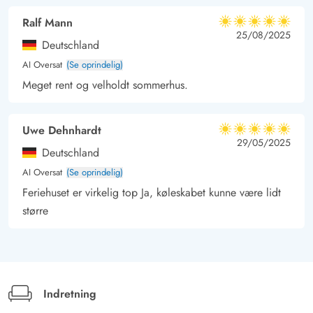
Ralf Mann
5 ud af 5
5 ud af 5
5 out of 5
25/08/2025
Deutschland
AI Oversat
(Se oprindelig)
Meget rent og velholdt sommerhus.
Uwe Dehnhardt
5 ud af 5
5 ud af 5
5 out of 5
29/05/2025
Deutschland
AI Oversat
(Se oprindelig)
Feriehuset er virkelig top Ja, køleskabet kunne være lidt
større
Indretning