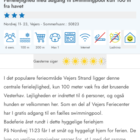
Ferielejlighed med adgang til swimmingpool kun 100 m
fra havet
Nordvej 11- 23,
Vejers
-
Sommerhusnr.: 50823
6
pers.
100
m
200
m
Max 1
Internet
Ladning
Gæsterne siger
4.5 ud af 5
I det populære ferieområde Vejers Strand ligger denne
centrale ferielejlighed, kun 100 meter væk fra det brusende
Vesterhav. Lejligheden er indrettet til 6 personer, og også
hunden er velkommen her. Som en del af Vejers Feriecenter
har I gratis adgang til en fælles swimmingpool.
Badeferie året rundt i dette hyggelige feriehjem
På Nordvej 11-23 får I et småt og hyggeligt hjem for ferien. De
lyse og venlige omgivelser sørger for, at I med det samme