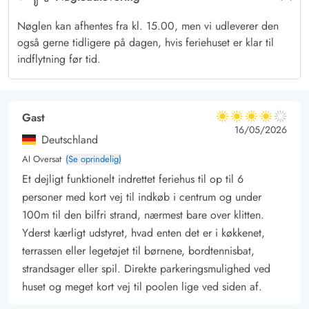
inklusiv hunden.
Nøglen kan afhentes fra kl. 15.00, men vi udleverer den
Vejers Strands hyggelige bymidte ligger kun få minutters gang
også gerne tidligere på dagen, hvis feriehuset er klar til
væk, og har I lyst til lidt afveksling, er en tur til byen det
indflytning før tid.
perfekte valg. Her er der flere spændende forretninger, gode
restauranter og selvfølgelig, iscaféer, hvor I kan købe masser
af softice.
Gast
4 ud af 5
4 ud af 5
4 out of 5
16/05/2026
Deutschland
Udlejes ikke til ungdomsgrupper.
AI Oversat
(Se oprindelig)
Et dejligt funktionelt indrettet feriehus til op til 6
personer med kort vej til indkøb i centrum og under
100m til den bilfri strand, nærmest bare over klitten.
Yderst kærligt udstyret, hvad enten det er i køkkenet,
terrassen eller legetøjet til børnene, bordtennisbat,
strandsager eller spil. Direkte parkeringsmulighed ved
huset og meget kort vej til poolen lige ved siden af.