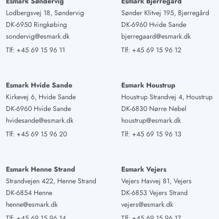
Esmark Søndervig
Esmark Bjerregård
Lodbergsvej 18, Søndervig
Sønder Klitvej 195, Bjerregård
DK-6950 Ringkøbing
DK-6960 Hvide Sande
sondervig@esmark.dk
bjerregaard@esmark.dk
Tlf:
+45 69 15 96 11
Tlf:
+45 69 15 96 12
Esmark Hvide Sande
Esmark Houstrup
Kirkevej 6, Hvide Sande
Houstrup Strandvej 4, Houstrup
DK-6960 Hvide Sande
DK-6830 Nørre Nebel
hvidesande@esmark.dk
houstrup@esmark.dk
Tlf:
+45 69 15 96 20
Tlf:
+45 69 15 96 13
Esmark Henne Strand
Esmark Vejers
Strandvejen 422, Henne Strand
Vejers Havvej 81, Vejers
DK-6854 Henne
DK-6853 Vejers Strand
henne@esmark.dk
vejers@esmark.dk
Tlf:
+45 69 15 96 14
Tlf:
+45 69 15 96 17