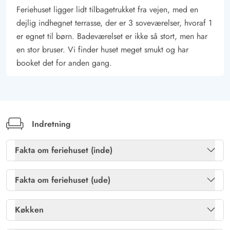
Feriehuset ligger lidt tilbagetrukket fra vejen, med en
dejlig indhegnet terrasse, der er 3 soveværelser, hvoraf 1
er egnet til børn. Badeværelset er ikke så stort, men har
en stor bruser. Vi finder huset meget smukt og har
booket det for anden gang.
Indretning
Fakta om feriehuset (inde)
Brændeovn
Ja
Fakta om feriehuset (ude)
Gratis fibernet
Ja
Havemøbler
Ja
Køkken
Sauna
Ja
Kulgrill
Ja