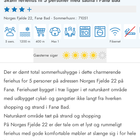
Skønt feriehus til 5 personer med sauna i Fanø Bad
Norges Fjelde 22,
Fanø Bad
-
Sommerhusnr.: 71051
5
pers.
1200
m
400
m
Max 1
Fibernet
Gæsterne siger
4 ud af 5
Der er dømt total sommerhushygge i dette charmerende
feriehus for 5 personer på adressen Norges Fjelde 22 på
Fanø. Feriehuset bygget i træ ligger i et naturskønt område
med udbygget cykel- og gangstier ikke langt fra hverken
shopping og strand i Fanø Bad.
Naturskønt område tæt på strand og shopping
På Norges Fjelde 22 er der tale om et lyst og rummeligt
feriehus med gode komfortable møbler at slænge sig i for hele