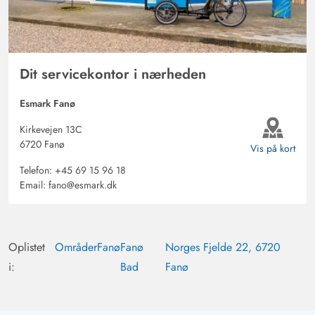
Dit servicekontor i nærheden
Esmark Fanø
Kirkevejen 13C
6720 Fanø
Vis på kort
Telefon:
+45 69 15 96 18
Email:
fano@esmark.dk
Oplistet
Områder
Fanø
Fanø
Norges Fjelde 22, 6720
i:
Bad
Fanø