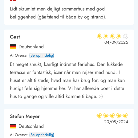
up året rundt.
Lidt skrumlet men dejligt sommerhus med god
beliggenhed (gåafstand til både by og strand).
Gast
4 ud af 5
4 ud af 5
4 out of 5
04/09/2025
Deutschland
AI Oversat
(Se oprindelig)
Et meget smukt, kærligt indrettet feriehus. Den lukkede
terrasse er fantastisk, især når man rejser med hund. I
huset er alt tilstede, hvad man har brug for, og man kan
hurtigt føle sig hjemme her. Vi har allerede boet i dette
hus to gange og ville altid komme tilbage. :-)
Stefan Meyer
5 ud af 5
5 ud af 5
5 out of 5
20/08/2024
Deutschland
AI Oversat
(Se oprindelig)