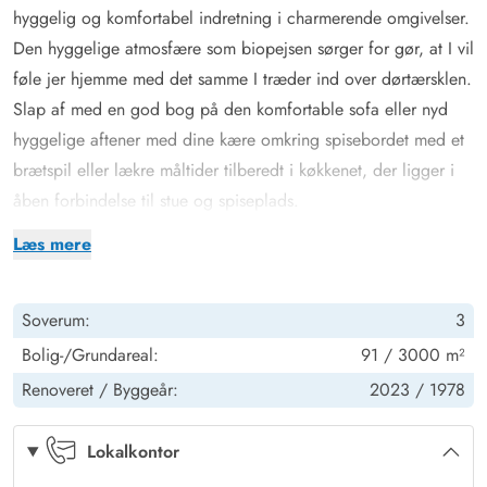
hyggelig og komfortabel indretning i charmerende omgivelser.
Den hyggelige atmosfære som biopejsen sørger for gør, at I vil
føle jer hjemme med det samme I træder ind over dørtærsklen.
Slap af med en god bog på den komfortable sofa eller nyd
hyggelige aftener med dine kære omkring spisebordet med et
brætspil eller lækre måltider tilberedt i køkkenet, der ligger i
åben forbindelse til stue og spiseplads.
Feriehuset har plads til i alt 5 personer fordelt på 3
Læs mere
soveværelser, der er udstyret med henholdsvis 2 komfortable
dobbeltsenge og 1 enkeltseng, så alle kan få en god nats søvn
Soverum:
3
og samle fornyet energi til næste feriedag. Badeværelset med
bruseniche er lyst indrettet.
Bolig-/Grundareal:
91 / 3000 m²
Feriehuset opvarmes via en energisparende luft til luft
Renoveret /
Byggeår:
2023 /
1978
varmepumpe, hvor du nemt og hurtigt kan regulere
rumtemperaturen og sørge for behagelig indeklima året rundt.
Lokalkontor
Desuden er der i feriehuset vaskemaskine, så tøjvasken hurtigt