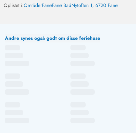
Oplistet i:
Områder
Fanø
Fanø Bad
Nytoften 1, 6720 Fanø
Andre synes også godt om disse feriehuse