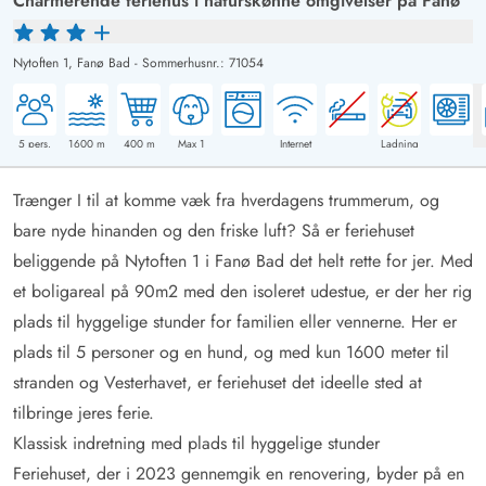
Charmerende feriehus i naturskønne omgivelser på Fanø
Nytoften 1,
Fanø Bad
-
Sommerhusnr.: 71054
5
pers.
1600
m
400
m
Max 1
Internet
Ladning
Trænger I til at komme væk fra hverdagens trummerum, og
bare nyde hinanden og den friske luft? Så er feriehuset
beliggende på Nytoften 1 i Fanø Bad det helt rette for jer. Med
et boligareal på 90m2 med den isoleret udestue, er der her rig
plads til hyggelige stunder for familien eller vennerne. Her er
plads til 5 personer og en hund, og med kun 1600 meter til
stranden og Vesterhavet, er feriehuset det ideelle sted at
tilbringe jeres ferie.
Klassisk indretning med plads til hyggelige stunder
Feriehuset, der i 2023 gennemgik en renovering, byder på en