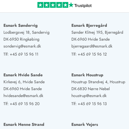
Esmark Søndervig
Esmark Bjerregård
Lodbergsvej 18, Søndervig
Sønder Klitvej 195, Bjerregård
DK-6950 Ringkøbing
DK-6960 Hvide Sande
sondervig@esmark.dk
bjerregaard@esmark.dk
Tlf:
+45 69 15 96 11
Tlf:
+45 69 15 96 12
Esmark Hvide Sande
Esmark Houstrup
Kirkevej 6, Hvide Sande
Houstrup Strandvej 4, Houstrup
DK-6960 Hvide Sande
DK-6830 Nørre Nebel
hvidesande@esmark.dk
houstrup@esmark.dk
Tlf:
+45 69 15 96 20
Tlf:
+45 69 15 96 13
Esmark Henne Strand
Esmark Vejers