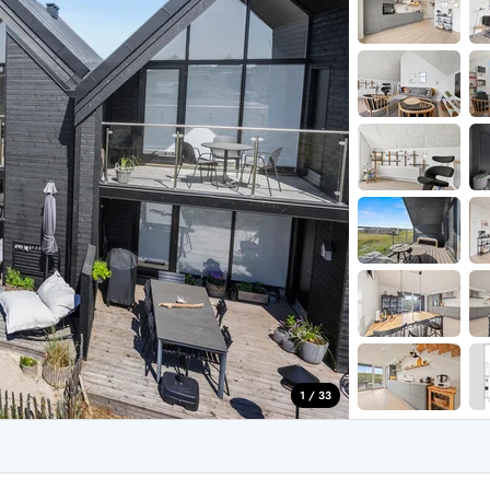
for 4 Personer
Sommerhuse i juleferien
for 6 Personer
Sommerhuse til nytår
for 8 Personer
de Sande
Sommerhuse i Søndervig
 i Henne Strand
Sommerhuse i Lodbjerg
 i Ho
Sommerhuse i Nr. Lyngv
i Houstrup
Sommerhuse på Rømø
 i Houvig
Sommerhuse i Søndervi
å Holmsland Klit
Sommerhuse i Skodbjer
 på Holmsland
Sommerhuse i Thorsmin
 i Hvide Sande
Sommerhuse i Vedersø Kl
 i Jegum
Sommerhuse i Vejers Str
 i Klegod
Sommerhuse i Vester Hu
1 / 33
e hos os