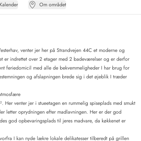
Kalender
Om området
Vesterhav, venter jer her på Strandvejen 44C et moderne og
uset er indrettet over 2 etager med 2 badeværelser og er derfor
 skønt feriedomicil med alle de bekvemmeligheder I har brug for
estemningen og afslapningen brede sig i det øjeblik I træder
eatmosfære
m². Her venter jer i stueetagen en rummelig spiseplads med smukt
er letter oprydningen efter madlavningen. Her er der god
ledes god opbevaringsplads til jeres madvare, da køkkenet er
rfra I kan nyde lækre lokale delikatesser tilberedt på grillen