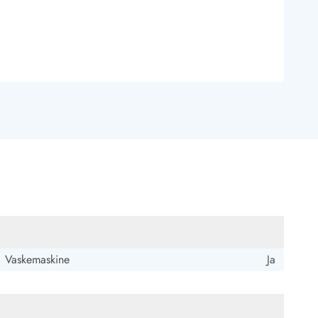
 Hvide Sande
Baglandet
Vaskemaskine
Ja