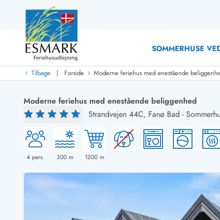
SOMMERHUSE VED
|
Tilbage
Forside
Moderne feriehus med enestående beliggenh
Last Minute
Last minute
Moderne feriehus med enestående beliggenhed
Nyheder
Strandvejen 44C,
Fanø Bad
-
Sommerhus
Nyheder hos Esmark
Med swimmingpool
Sommerhuse med hund
Nyrenoverede sommerhuse
Sommerhuse
Sommerhuse med slutrengøring inklusive
Sommerhuse 
Sommerhuse tæt ved vandet
Sommerhuse 
4
pers.
300
m
1200
m
Sommerhuse med internet
Sommerhuse 
Nybyggede sommerhuse
Feriehuse 
Sommerhuse med sauna
Luksussomm
Røgfrie/ikke-ryger sommerhuse
Sommerhuse
Sommerhuse med udsigt
Sommerhuse 