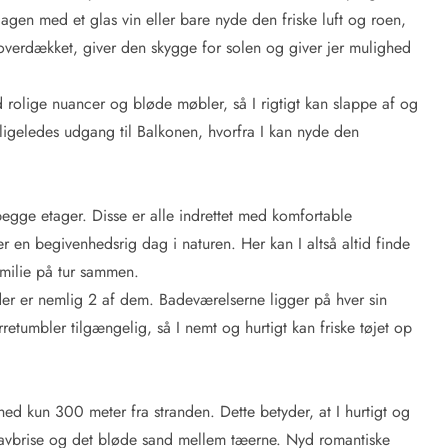
agen med et glas vin eller bare nyde den friske luft og roen,
 overdækket, giver den skygge for solen og giver jer mulighed
d rolige nuancer og bløde møbler, så I rigtigt kan slappe af og
ligeledes udgang til Balkonen, hvorfra I kan nyde den
begge etager. Disse er alle indrettet med komfortable
r en begivenhedsrig dag i naturen. Her kan I altså altid finde
amilie på tur sammen.
er er nemlig 2 af dem. Badeværelserne ligger på hver sin
etumbler tilgængelig, så I nemt og hurtigt kan friske tøjet op
d kun 300 meter fra stranden. Dette betyder, at I hurtigt og
avbrise og det bløde sand mellem tæerne. Nyd romantiske