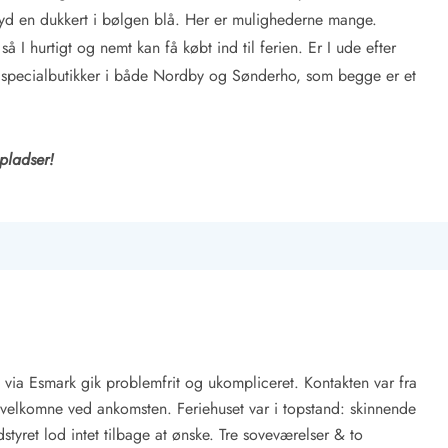
 nyd en dukkert i bølgen blå. Her er mulighederne mange.
 I hurtigt og nemt kan få købt ind til ferien. Er I ude efter
specialbutikker i både Nordby og Sønderho, som begge er et
epladser!
 via Esmark gik problemfrit og ukompliceret. Kontakten var fra
t velkomne ved ankomsten. Feriehuset var i topstand: skinnende
tyret lod intet tilbage at ønske. Tre soveværelser & to