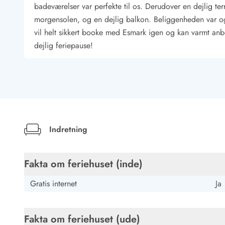
badeværelser var perfekte til os. Derudover en dejlig ter
Kunsthåndværk og gallerier
morgensolen, og en dejlig balkon. Beliggenheden var ogs
Kulinariske oplevelser
vil helt sikkert booke med Esmark igen og kan varmt anb
Sandskulpturfestival
dejlig feriepause!
Hold jul i sommerhuset
Vikingetiden i Danmark
Kontakt Bjerregård
Kontakt Søndervig
Kontakt Houstrup
Kontakt Fanø
Kontakt, åbningstider og døgnvagt
Indretning
Feriehusudlejning siden 1965
Bæredygtighed
Gæsterne siger
Fakta om feriehuset (inde)
Nyhedsbrev
Sponsorater - Esmark støtter
Gratis internet
Ja
Lejebetingelser
Persondata- og cookiepolitik
Presse
Fakta om feriehuset (ude)