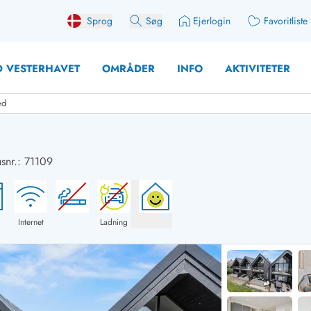
Sprog
Søg
Ejerlogin
Favoritliste
 VESTERHAVET
OMRÅDER
INFO
AKTIVITETER
ed
nr.: 71109
 med søndagsskift
Sommerhuse for 10 pers
med plads til fangsten
Sommerhuse for 12 Pers
med aktivitetsrum
Sommerhuse for 14 Pers
Internet
Ladning
med ladestation (elbil)
Store sommerhuse (for g
med brændeovn
Sommerhuse i påskeferi
erhuse
Sommerhuse i sommerfer
 med ydersæsonrabat
Sommerhuse i efterårsfer
for 2 personer
Sommerhuse i vinterferie