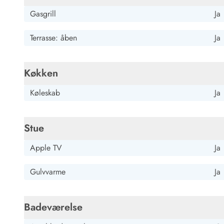
Job hos Esmark
Gasgrill
Ja
Terrasse: åben
Ja
Køkken
Køleskab
Ja
Stue
Apple TV
Ja
Gulvvarme
Ja
Badeværelse