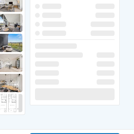
 Hede
ig
g
ge
de
it
and
sby