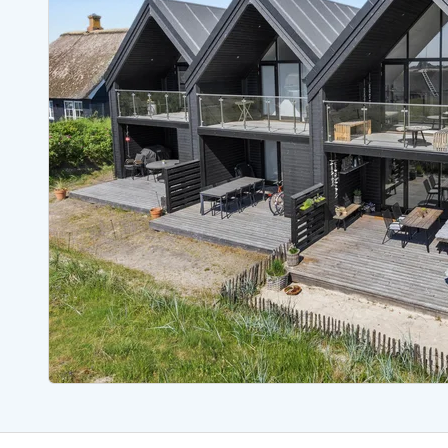
Sommerhuse med spa
Sommerhuse 
Sommerhuse med fredagsskift
Sommerhuse 
Sommerhuse med lørdagsskift
Sommerhuse 
Sommerhuse i Bjerregård
Sommerhuse i Blåvand
Sommerhuse i Hvi
Sommerhuse i Årgab
Sommerhuse
Sommerhuse i Arrild
Sommerhuse
Sommerhuse i Bjerregård
Sommerhuse 
Sommerhuse i Blåvand
Sommerhuse
Sommerhuse i Bork Havn
Sommerhus p
Sommerhuse i Fjand
Sommerhuse
Sommerhuse på Fanø
Sommerhuse
Sommerhuse i Grærup Strand
Sommerhuse
Sommerhuse i Haurvig
Sommerhuse
Esmark Rejsecurity
Esmark KidsVIP
Esmark VIP partnerfordele
Fordel
Praktiske informationer
Åbningstider og døgnvagt
Ankomst