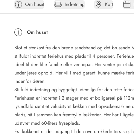
Om huset
Indretning
Kort
Afrejse
Sommerhus ABC
Booking FAQ
Forbrugsafregning (Strøm, vand...)
Om huset
Lån og lej
Pakkeliste
Blot et stenkast fra den brede sandstrand og det brusende 
Rengøring
Gavekort
stilfuldt indrettet feriehus med plads til 4 personer. Ferieh
Book tidligt
ideel til den lille familie eller vennepar. Her venter jer et
Lejebetingelser
under jeres ophold. Her vil I med garanti kunne mærke feri
Info
indenfor døren.
Vejret i Danmark
Stilfuld indretning og hyggeligt udemiljø for den rette feri
Sæsontider
Feriehuset er indrettet i 2 etager med et boligareal på 112
Baderegler
Naturbeskyttelse
lysindfald samt et veludstyret køkken med opvaskemaskine d
Webcam
plads, så I sammen kan fremtrylle lækkerier. Her har I lige
Fotokonkurrence
udstyret med 60-liters fryseplads.
Kort
Fra køkkenet er der udgang til den overdækkede terrasse, hvo