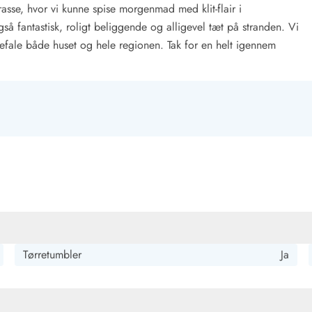
rasse, hvor vi kunne spise morgenmad med klit-flair i
å fantastisk, roligt beliggende og alligevel tæt på stranden. Vi
efale både huset og hele regionen. Tak for en helt igennem
Kontakt Blåvand
Kontakt Vejers
Kontakt Henne
Kontakt Rømø
Kontakt
Tørretumbler
Ja