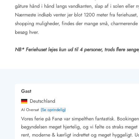
Rav - find det selv langs Vesterhavet
gåture hånd i hånd langs vandkanten, slap af i solen eller
Indendørs legelande
Nærmeste indkøb venter jer blot 1200 meter fra feriehuset, så
Zoologiske haver og dyreparker
shopping muligheder, findes der mange små, charmerende 
Sportsaktiviteter
besøg hver.
Lystfiskeri på Vestkysten
Bowling
Minigolf i Vestjylland
NB* Feriehuset lejes kun ud til 4 personer, trods flere seng
Svømmehaller og badelande
Golfferie i sommerhus
Fitness og træning
Cykelferie
Rideskoler/Ponyridning
Gast
Surfing
Vandring langs Vestkysten
Deutschland
Vandski for hele familien
AI Oversat
(Se oprindelig)
Sejlads langs Vestkysten
Vores ferie på Fanø var simpelthen fantastisk. Bookingen
Kulturaktiviteter
begyndelsen meget hjertelig, og vi følte os straks mege
Historiske museer
rent, moderne & kærligt indrettet og meget hyggeligt. Uds
Kunstmuseer