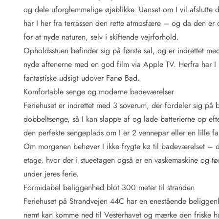
Fordele hos os
og dele uforglemmelige øjeblikke. Uanset om I vil afslutte d
Esmark Rejsecurity
har I her fra terrassen den rette atmosfære – og da den er
Esmark KidsVIP
Esmark VIP: Fordele og rabataftaler
for at nyde naturen, selv i skiftende vejrforhold.
Prisgaranti
Opholdsstuen befinder sig på første sal, og er indrettet me
Ingen depositum
nyde aftenerne med en god film via Apple TV. Herfra har I 
Gæsteanmeldelser
fantastiske udsigt udover Fanø Bad.
Gratis WiFi i ferieområdet
Komfortable senge og moderne badeværelser
Rabat
Feriehuset er indrettet med 3 soverum, der fordeler sig på 
We love people!
dobbeltsenge, så I kan slappe af og lade batterierne op efte
Fritidsaktiviteter
den perfekte sengeplads om I er 2 vennepar eller en lille f
Esmark VIP partnerfordele
Om morgenen behøver I ikke frygte kø til badeværelset – d
Esmark KidsVIP
etage, hvor der i stueetagen også er en vaskemaskine og tørr
LEGOLAND® rabat
under jeres ferie.
Ferie med børn
Formidabel beliggenhed blot 300 meter til stranden
Ferie med hund
Ferie ved stranden
Feriehuset på Strandvejen 44C har en enestående beliggenhe
Naturoplevelser
nemt kan komme ned til Vesterhavet og mærke den friske h