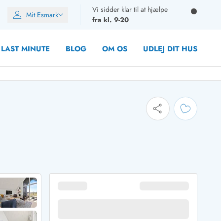
Vi sidder klar til at hjælpe
Mit Esmark
fra kl. 9-20
LAST MINUTE
BLOG
OM OS
UDLEJ DIT HUS
oner
oner
oner
rupper)
en
ien
ien
n