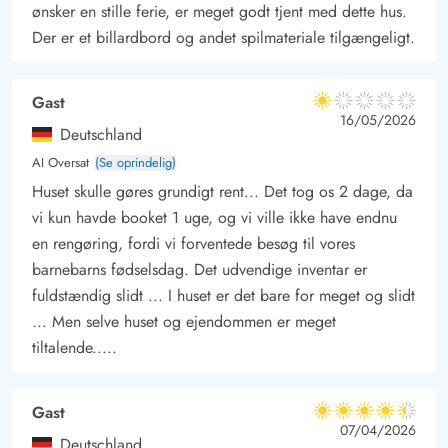
her, og i den sydlige del af øen, ved Sønderstrand, kan I
ønsker en stille ferie, er meget godt tjent med dette hus.
beundre strandboogiernes færdigheder eller prøve det selv.
Der er et billardbord og andet spilmateriale tilgængeligt.
Gast
1 ud af 5
1 ud af 5
1 out of 5
16/05/2026
Deutschland
AI Oversat
(Se oprindelig)
Huset skulle gøres grundigt rent... Det tog os 2 dage, da
vi kun havde booket 1 uge, og vi ville ikke have endnu
en rengøring, fordi vi forventede besøg til vores
barnebarns fødselsdag. Det udvendige inventar er
fuldstændig slidt ... I huset er det bare for meget og slidt
... Men selve huset og ejendommen er meget
tiltalende.....
Gast
4.5 ud af 5
4.5 ud af 5
4.5 out of 5
07/04/2026
Deutschland