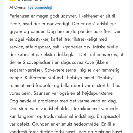
AI Oversat
(Se oprindelig)
Feriehuset er meget godt udstyret. I køkkenet er alt til
stede, hvad der er nødvendigt. Der er også adskillige
gryder og pander. Dog bør en/to pander udskiftes. Der
er også viskestykker, kaffefiltre, tilstrækkeligt med
service, affaldsposer, salt, krydderier osv. Måske skulle
der købes et par ekstra drikkeglas. Det skal bemærkes, at
der er 2 sovepladser i en slags sovealkove (ikke et
separat værelse). Soveværelserne i sig selv er temmelig
trange. Kufferterne skal ind i hobbyrummet. "Hobby"-
rummet med fodbold- og billardbord var et stort hit hos
vores børn. Saunaen var også en af højdepunkterne.
Dog havde vi problemer med det varme vand en dag.
Den store varmtvandsbeholder i teknikrummet varmede
kun langsomt op trods maksimal indstilling. En spisestol
var defekt. Grunden er et smukt hedeområde. En lille
vandresti fører direkte forbi huset. Ved og omkring huset