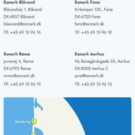
Esmark Blåvand
Esmark Fanø
Blåvandvej 1, Blåvand
Kirkevejen 13C, Fanø
Gast
DK-6857 Blåvand
DK-6720 Fanø
4.5 ud af 5
4.5 ud af 5
4.5 out of 5
23/06/2025
blaavand@esmark.dk
fano@esmark.dk
Deutschland
Tlf:
+45 69 15 96 16
Tlf:
+45 69 15 96 18
AI Oversat
(Se oprindelig)
Velkommen til dette rummelige og lyse sommerhus, der
tilbyder plads til mindst 8 personer..... Plads til
Esmark Rømø
Esmark Aarhus
hyggelige stunder på terrassen eller ved pejsen....med
Juvrevej 6, Rømø
Ny Banegårdsgade 55, Aarhus
sjov ved at spille billard eller bordfodbold er dette hus
DK-6792 Rømø
DK-8000 Aarhus C
også et ægte paradis for børn.
romo@esmark.dk
post@esmark.dk
Tlf:
+45 69 15 96 19
Tlf:
+45 69 15 96 15
Gast
5 ud af 5
5 ud af 5
5 out of 5
02/06/2025
Österreich
AI Oversat
(Se oprindelig)
Feriehuset er godt udstyret for små til store, alt er til
stede. Badeværelserne er moderne. I spabadet kan man