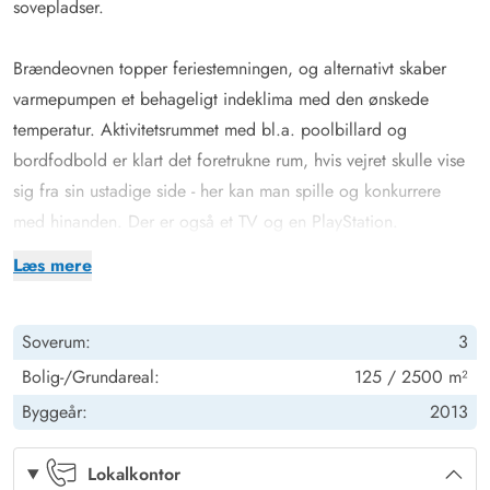
sovepladser.
Brændeovnen topper feriestemningen, og alternativt skaber
varmepumpen et behageligt indeklima med den ønskede
temperatur.
Aktivitetsrummet
med bl.a. poolbillard og
bordfodbold er klart det foretrukne rum, hvis vejret skulle vise
sig fra sin ustadige side - her kan man spille og konkurrere
med hinanden. Der er også et TV og en PlayStation.
Delvist overdækkede terrasser med fantastisk udsigt
Læs mere
Fra opholdsområdet har I adgang til de delvist overdækkede
terrasser, som indbyder til mange timer i frisk luft, solbadning
Soverum:
3
eller til at afslutte dagen med et lækkert grillmåltid. Især når
den omkringliggende hede blomstrer, har I en smuk udsigt,
Bolig-/Grundareal:
125 / 2500 m²
akkompagneret af fuglesang og duften af skov. For jeres børn
Byggeår:
2013
er der egen legeplads på den 2.500 m2 store grund. Klatring,
rutsjebane, gynger og sandkasse - mens I tilbereder maden
Lokalkontor