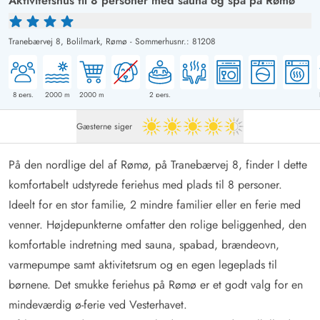
Aktivitetshus til 8 personer med sauna og spa på Rømø
Tranebærvej 8,
Bolilmark, Rømø
-
Sommerhusnr.: 81208
8
pers.
2000
m
2000
m
2
pers.
Gæsterne siger
4.5 ud af 5
På den nordlige del af Rømø, på Tranebærvej 8, finder I dette
komfortabelt udstyrede feriehus med plads til 8 personer.
Ideelt for en stor familie, 2 mindre familier eller en ferie med
venner. Højdepunkterne omfatter den rolige beliggenhed, den
komfortable indretning med sauna, spabad, brændeovn,
varmepumpe samt aktivitetsrum og en egen legeplads til
børnene. Det smukke
feriehus på Rømø
er et godt valg for en
mindeværdig ø-ferie ved Vesterhavet.