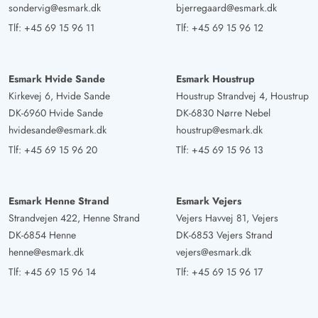
sondervig@esmark.dk
bjerregaard@esmark.dk
til sidst slet ikke brugte det. Køkkenapparaterne virkede
Tlf:
+45 69 15 96 11
Tlf:
+45 69 15 96 12
delvist lidt aldrende: opvaskemaskinen svigtede to gange
(hvilket dog hver gang hurtigt blev rettet af en venlig
tekniker), og køleskabet tog usædvanlig lang tid, før det
Esmark Hvide Sande
Esmark Houstrup
kølede pålideligt. En defekt gardin blev også hurtigt
Kirkevej 6, Hvide Sande
Houstrup Strandvej 4, Houstrup
repareret - men var dog løs igen to dage senere. Trods
DK-6960 Hvide Sande
DK-6830 Nørre Nebel
disse mindre mangler finder vi pris/kvalitetsforholdet
hvidesande@esmark.dk
houstrup@esmark.dk
som absolut fair – især med henblik på beliggenhed,
Tlf:
+45 69 15 96 20
Tlf:
+45 69 15 96 13
udstyr og det meget godt udstyrede fritidstilbud i huset.
Konklusion: Et vidunderligt hus til familier med børn,
naturelskere og alle, der sætter pris på ro og komfort i
Esmark Henne Strand
Esmark Vejers
lige høj grad. Med lidt mere opmærksomhed på
Strandvejen 422, Henne Strand
Vejers Havvej 81, Vejers
DK-6854 Henne
DK-6853 Vejers Strand
vedligeholdelse og slutrengøring kunne det være næsten
henne@esmark.dk
vejers@esmark.dk
perfekt. Tips til fremtidige gæster: Esmark-teamet er
Tlf:
+45 69 15 96 14
Tlf:
+45 69 15 96 17
ekstremt hjælpsomme og ved problemer meget hurtigt til
stede – vær ikke bange for at kontakte dem, hvis noget
ikke passer.