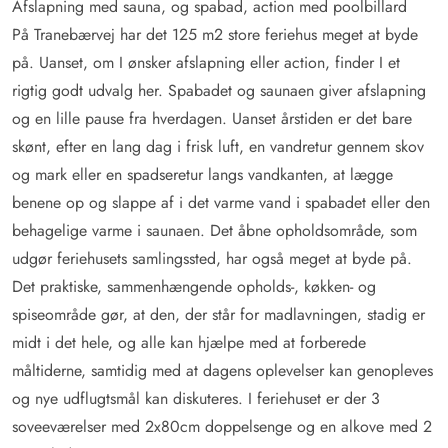
Afslapning med sauna, og spabad, action med poolbillard
På Tranebærvej har det 125 m2 store feriehus meget at byde
på. Uanset, om I ønsker afslapning eller action, finder I et
rigtig godt udvalg her.
Spabadet
og saunaen giver afslapning
og en lille pause fra hverdagen. Uanset årstiden er det bare
skønt, efter en lang dag i frisk luft, en vandretur gennem skov
og mark eller en spadseretur langs vandkanten, at lægge
benene op og slappe af i det varme vand i spabadet eller den
behagelige varme i saunaen. Det åbne opholdsområde, som
udgør feriehusets samlingssted, har også meget at byde på.
Det praktiske, sammenhængende opholds-, køkken- og
spiseområde gør, at den, der står for madlavningen, stadig er
midt i det hele, og alle kan hjælpe med at forberede
måltiderne, samtidig med at dagens oplevelser kan genopleves
og nye udflugtsmål kan diskuteres. I feriehuset er der 3
soveeværelser med 2x80cm doppelsenge og en alkove med 2