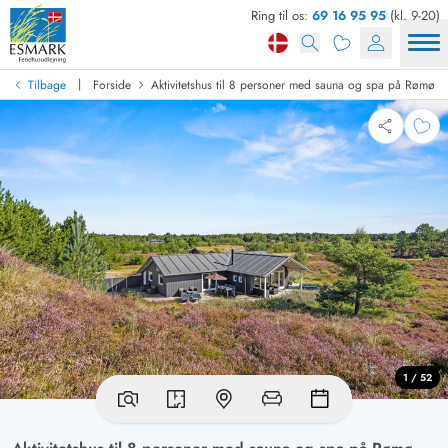
Ring til os:
69 16 95 95
(kl. 9-20)
|
Tilbage
Forside
Aktivitetshus til 8 personer med sauna og spa på Rømø
1 / 52