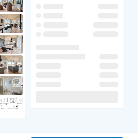
 Hede
ig
g
ge
de
it
and
sby