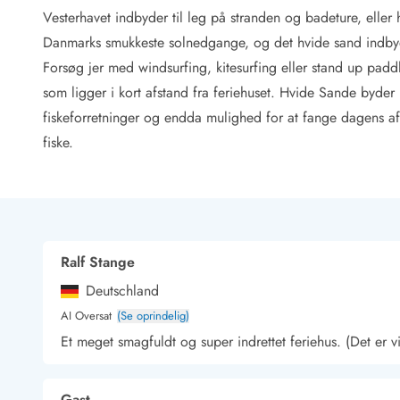
Rav - find det selv langs Vesterhavet
Vesterhavet indbyder til leg på stranden og badeture, elle
Indendørs legelande
Danmarks smukkeste solnedgange, og det hvide sand indby
Zoologiske haver og dyreparker
Forsøg jer med windsurfing, kitesurfing eller stand up paddl
Sportsaktiviteter
som ligger i kort afstand fra feriehuset. Hvide Sande byder
Lystfiskeri på Vestkysten
Bowling
fiskeforretninger og endda mulighed for at fange dagens af
Minigolf i Vestjylland
fiske.
Svømmehaller og badelande
Golfferie i sommerhus
Fitness og træning
Cykelferie
Rideskoler/Ponyridning
Ralf Stange
Surfing
Vandring langs Vestkysten
Deutschland
Vandski for hele familien
AI Oversat
(Se oprindelig)
Sejlads langs Vestkysten
Et meget smagfuldt og super indrettet feriehus. (Det er vi
Kulturaktiviteter
Historiske museer
Kunstmuseer
Gast