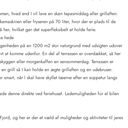
men, hvad end I vil lave en skøn tapasmiddag eller grillaften.
askinen eller fryseren på 70 liter, hvor der er plads til de
her, hvilket gør det superfleksibelt at holde ferie.
ke hede
eliggenheden på en 1200 m2 stor naturgrund med udsigten udover
tivt at komme udenfor. En del af terrassen er overdækket, så her
i skyggen eller morgenkaffen en sensommerdag. Terrassen er
 en grill så I kan holde en ægte grillaften og en udebruser.
r smart, når I skal have skyllet tæerne efter en soppetur langs
oplade denne direkte ved feriehuset. Lademuligheden for el bilen
ord, og her er der et væld af muligheder og aktiviteter til jeres