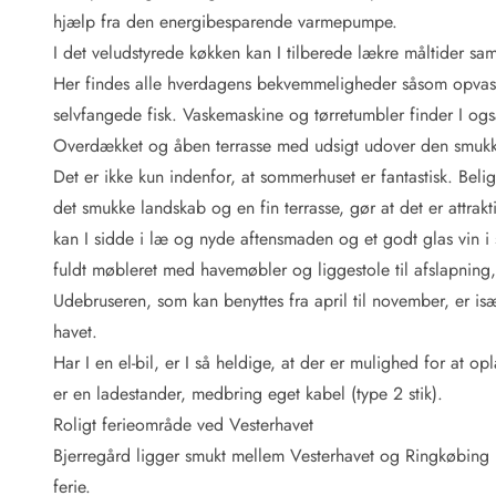
Fordele hos os
hjælp fra den energibesparende varmepumpe.
Esmark Rejsecurity
I det veludstyrede køkken kan I tilberede lækre måltider sam
Esmark KidsVIP
Esmark VIP: Fordele og rabataftaler
Her findes alle hverdagens bekvemmeligheder såsom opvaskem
Prisgaranti
selvfangede fisk. Vaskemaskine og tørretumbler finder I også 
Ingen depositum
Overdækket og åben terrasse med udsigt udover den smuk
Gæsteanmeldelser
Det er ikke kun indenfor, at sommerhuset er fantastisk. B
Gratis WiFi i ferieområdet
det smukke landskab og en fin terrasse, gør at det er attrak
Rabat
kan I sidde i læ og nyde aftensmaden og et godt glas vin 
We love people!
fuldt møbleret med havemøbler og liggestole til afslapning,
Fritidsaktiviteter
Udebruseren, som kan benyttes fra april til november, er isæ
Esmark VIP partnerfordele
havet.
Esmark KidsVIP
Har I en el-bil, er I så heldige, at der er mulighed for at 
LEGOLAND® rabat
er en ladestander, medbring eget kabel (type 2 stik).
Ferie med børn
Roligt ferieområde ved Vesterhavet
Ferie med hund
Ferie ved stranden
Bjerregård ligger smukt mellem Vesterhavet og Ringkøbing Fj
Naturoplevelser
ferie.