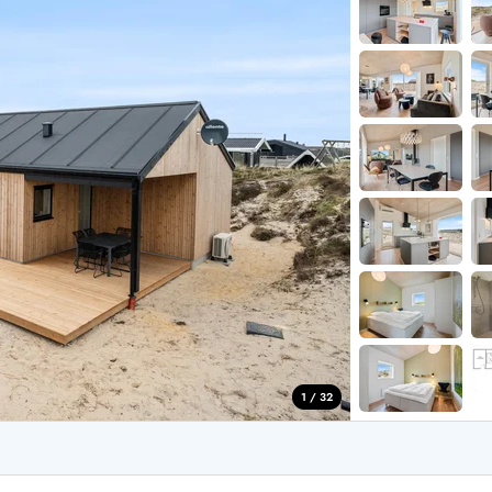
for 4 Personer
Sommerhuse i juleferien
for 6 Personer
Sommerhuse til nytår
for 8 Personer
de Sande
Sommerhuse i Søndervig
 i Henne Strand
Sommerhuse i Lodbjerg
 i Ho
Sommerhuse i Nr. Lyngv
i Houstrup
Sommerhuse på Rømø
 i Houvig
Sommerhuse i Søndervi
å Holmsland Klit
Sommerhuse i Skodbjer
 på Holmsland
Sommerhuse i Thorsmin
 i Hvide Sande
Sommerhuse i Vedersø Kl
 i Jegum
Sommerhuse i Vejers Str
 i Klegod
Sommerhuse i Vester Hu
1 / 32
e hos os