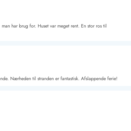
 man har brug for. Huset var meget rent. En stor ros til
Kontakt Blåvand
Kontakt Vejers
Kontakt Henne
Kontakt Rømø
Kontakt
ende. Nærheden til stranden er fantastisk. Afslappende ferie!