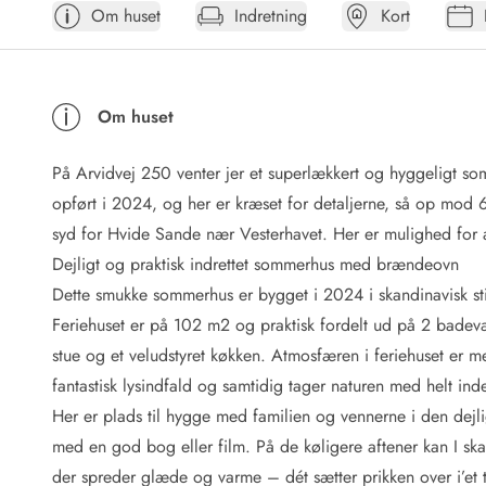
Om huset
Indretning
Kort
Afrejse
Sommerhus ABC
Booking FAQ
Forbrugsafregning (Strøm, vand...)
Om huset
Lån og lej
Pakkeliste
På Arvidvej 250 venter jer et superlækkert og hyggeligt so
Rengøring
Gavekort
opført i 2024, og her er kræset for detaljerne, så op mod 
Book tidligt
syd for Hvide Sande nær Vesterhavet. Her er mulighed for at
Lejebetingelser
Dejligt og praktisk indrettet sommerhus med brændeovn
Info
Dette smukke sommerhus er bygget i 2024 i skandinavisk sti
Vejret i Danmark
Feriehuset er på 102 m2 og praktisk fordelt ud på 2 bade
Sæsontider
stue og et veludstyret køkken. Atmosfæren i feriehuset er 
Baderegler
Naturbeskyttelse
fantastisk lysindfald og samtidig tager naturen med helt ind
Webcam
Her er plads til hygge med familien og vennerne i den dejlig
Fotokonkurrence
med en god bog eller film. På de køligere aftener kan I s
Kort
der spreder glæde og varme – dét sætter prikken over i’et 