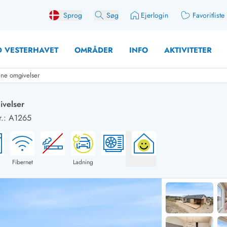
Sprog
Søg
Ejerlogin
Favoritliste
 VESTERHAVET
OMRÅDER
INFO
AKTIVITETER
nne omgivelser
ivelser
.: A1265
 med søndagsskift
Sommerhuse for 10 pers
med plads til fangsten
Sommerhuse for 12 Pers
med aktivitetsrum
Sommerhuse for 14 Pers
Fibernet
Ladning
med ladestation (elbil)
Store sommerhuse (for g
med brændeovn
Sommerhuse i påskeferi
erhuse
Sommerhuse i sommerfer
 med ydersæsonrabat
Sommerhuse i efterårsfer
for 2 personer
Sommerhuse i vinterferie