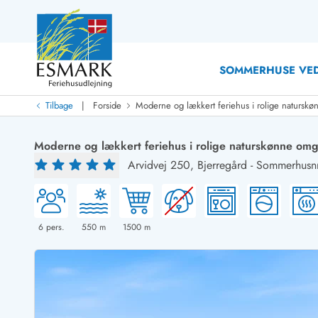
SOMMERHUSE VED
|
Tilbage
Forside
Moderne og lækkert feriehus i rolige naturskø
Last Minute
Last minute
Moderne og lækkert feriehus i rolige naturskønne omg
Nyheder
Arvidvej 250,
Bjerregård
-
Sommerhusnr
Nyheder hos Esmark
Med swimmingpool
Sommerhuse med hund
Nyrenoverede sommerhuse
Sommerhuse
Sommerhuse med slutrengøring inklusive
Sommerhuse 
Sommerhuse tæt ved vandet
Sommerhuse 
6
pers.
550
m
1500
m
Sommerhuse med internet
Sommerhuse 
Nybyggede sommerhuse
Feriehuse 
Sommerhuse med sauna
Luksussomm
Røgfrie/ikke-ryger sommerhuse
Sommerhuse
Sommerhuse med udsigt
Sommerhuse 