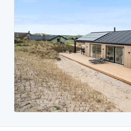
Sommerhuse med spa
Sommerhuse 
Sommerhuse med fredagsskift
Sommerhuse 
Sommerhuse med lørdagsskift
Sommerhuse 
Sommerhuse i Bjerregård
Sommerhuse i Blåvand
Sommerhuse i Hvi
Sommerhuse i Årgab
Sommerhuse
Sommerhuse i Arrild
Sommerhuse
Sommerhuse i Bjerregård
Sommerhuse 
Sommerhuse i Blåvand
Sommerhuse
Sommerhuse i Bork Havn
Sommerhus p
Sommerhuse i Fjand
Sommerhuse
Sommerhuse på Fanø
Sommerhuse
Sommerhuse i Grærup Strand
Sommerhuse
Sommerhuse i Haurvig
Sommerhuse
Esmark Rejsecurity
Esmark KidsVIP
Esmark VIP partnerfordele
Fordel
Praktiske informationer
Åbningstider og døgnvagt
Ankomst