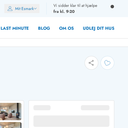
Vi sidder klar til at hjælpe
Mit Esmark
fra kl. 9-20
LAST MINUTE
BLOG
OM OS
UDLEJ DIT HUS
oner
oner
oner
rupper)
en
ien
ien
n