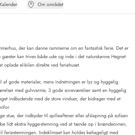
Kalender
Om området
mmerhus, der kan danne rammerne om en fantastisk ferie. Det er
6 gæster kan trives både ude og inde i det naturskønne Hegnet
 oplade el-bilen direkte ved feriehuset.
l af gode materialer, mens indretningen er lys og hyggelig.
værelser med gulvvarme, 3 gode soveværelser samt en hyggelig
meget indbydende med de store vinduer, der bidrager med et
enfor.
e stue, der indbyder til spilleaftener eller afslapning på sofaen
kabe lidt ekstra hygge-stemning ved at tænde op i brændeovnen,
til feriestemningen. Indeklimaet kan holdes behageligt med