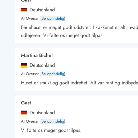
Kunsthåndværk og gallerier
Deutschland
Kulinariske oplevelser
AI Oversat
(Se oprindelig)
Sandskulpturfestival
Feriehuset er meget godt udstyret. I køkkenet er alt, hvad
Hold jul i sommerhuset
udlejeren. Vi følte os meget godt tilpas.
Vikingetiden i Danmark
Martina Bichel
Kontakt Bjerregård
Deutschland
Kontakt Søndervig
Kontakt Houstrup
Kontakt Fanø
Kontakt, åbningstider og døgnvagt
AI Oversat
(Se oprindelig)
Feriehusudlejning siden 1965
Huset er smukt og godt indrettet. Alt var rent og indbyd
Bæredygtighed
Gæsterne siger
Nyhedsbrev
Gast
Sponsorater - Esmark støtter
Deutschland
Lejebetingelser
AI Oversat
(Se oprindelig)
Persondata- og cookiepolitik
Vi følte os meget godt tilpas.
Presse