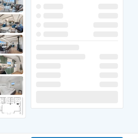
 Hede
ig
g
ge
de
it
and
sby