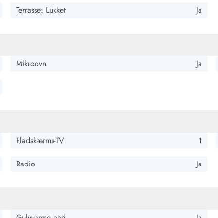
Terrasse: Lukket
Ja
lidt koldere udenfor, at det også blev rigtig koldt i huset, så
Mikroovn
Ja
asse med en lille græsplæne, var meget velegnet til vores
i dagligdagen. Korte afstande til stranden eller købmanden.
Fladskærms-TV
1
 små. Ellers gerne igen
Radio
Ja
Gulvvarme bad
Ja