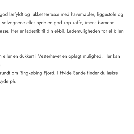
god læfyldt og lukket terrasse med havemøbler, liggestole og
 på solvognene eller nyde en god kop kaffe, imens børnene
se. Her er ladestik til din el-bil. Lademuligheden for el bilen
n eller en dukkert i Vesterhavet en oplagt mulighed. Her kan
s.
er rundt om Ringkøbing Fjord. I Hvide Sande finder du lækre
 byde på.