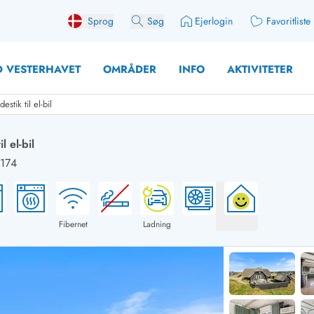
Sprog
Søg
Ejerlogin
Favoritliste
 VESTERHAVET
OMRÅDER
INFO
AKTIVITETER
tik til el-bil
 el-bil
2174
 med søndagsskift
Sommerhuse for 10 pers
med plads til fangsten
Sommerhuse for 12 Pers
med aktivitetsrum
Sommerhuse for 14 Pers
Fibernet
Ladning
med ladestation (elbil)
Store sommerhuse (for g
med brændeovn
Sommerhuse i påskeferi
erhuse
Sommerhuse i sommerfer
 med ydersæsonrabat
Sommerhuse i efterårsfer
for 2 personer
Sommerhuse i vinterferie