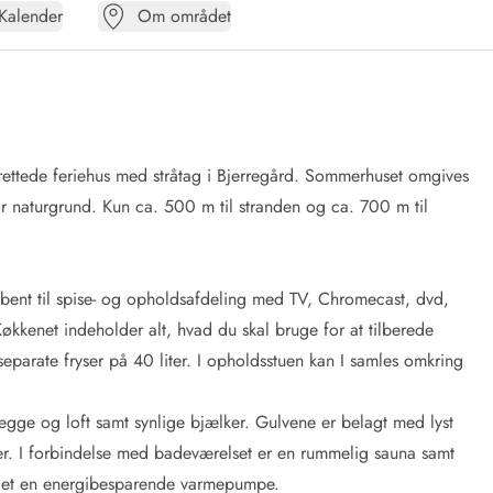
Kalender
Om området
ndrettede feriehus med stråtag i Bjerregård. Sommerhuset omgives
tor naturgrund. Kun ca. 500 m til stranden og ca. 700 m til
 åbent til spise- og opholdsafdeling med TV, Chromecast, dvd,
økkenet indeholder alt, hvad du skal bruge for at tilberede
 separate fryser på 40 liter. I opholdsstuen kan I samles omkring
ge og loft samt synlige bjælker. Gulvene er belagt med lyst
er. I forbindelse med badeværelset er en rummelig sauna samt
ndet en energibesparende varmepumpe.