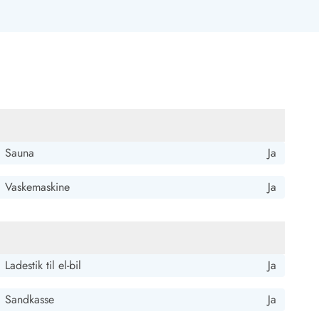
4 ud af 5
Sauna
Ja
4 ud af 5
4 out of 5
17/11/2025
Vaskemaskine
Ja
Ladestik til el-bil
Ja
Sandkasse
Ja
4.5 ud af 5