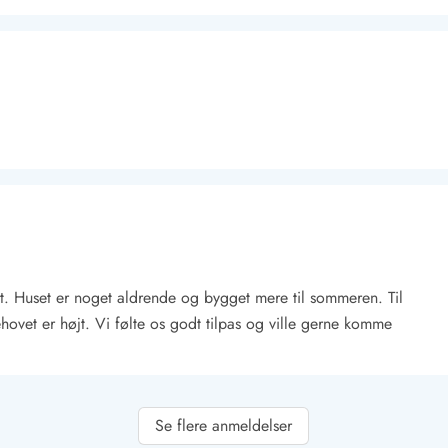
Kontakt Blåvand
Kontakt Vejers
Kontakt Henne
Kontakt Rømø
Kontakt
t. Huset er noget aldrende og bygget mere til sommeren. Til
ovet er højt. Vi følte os godt tilpas og ville gerne komme
Se flere anmeldelser