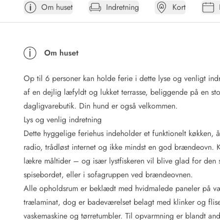
Om huset
Indretning
Kort
Afrejse
Sommerhus ABC
Booking FAQ
Forbrugsafregning (Strøm, vand...)
Om huset
Lån og lej
Pakkeliste
Op til 6 personer kan holde ferie i dette lyse og venligt i
Rengøring
Gavekort
af en dejlig læfyldt og lukket terrasse, beliggende på en s
Book tidligt
dagligvarebutik. Din hund er også velkommen.
Lejebetingelser
Lys og venlig indretning
Info
Dette hyggelige feriehus indeholder et funktionelt køkken,
Vejret i Danmark
radio, trådløst internet og ikke mindst en god brændeovn. K
Sæsontider
lækre måltider – og især lystfiskeren vil blive glad for den
Baderegler
Naturbeskyttelse
spisebordet, eller i sofagruppen ved brændeovnen.
Webcam
Alle opholdsrum er beklædt med hvidmalede paneler på væg
Fotokonkurrence
trælaminat, dog er badeværelset belagt med klinker og flis
Kort
vaskemaskine og tørretumbler. Til opvarmning er blandt a