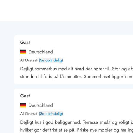
Rav - find det selv langs Vesterhavet
Indendørs legelande
Zoologiske haver og dyreparker
Sportsaktiviteter
Lystfiskeri på Vestkysten
Bowling
Gast
Minigolf i Vestjylland
Deutschland
Svømmehaller og badelande
Golfferie i sommerhus
AI Oversat
(Se oprindelig)
Fitness og træning
Dejligt sommerhus med alt hvad der hører til. Stor og af
Cykelferie
stranden til fods på få minutter. Sommerhuset ligger i 
Rideskoler/Ponyridning
Surfing
Gast
Vandring langs Vestkysten
Vandski for hele familien
Deutschland
Sejlads langs Vestkysten
AI Oversat
(Se oprindelig)
Kulturaktiviteter
Dejligt hus i god beliggenhed. Terrasse smukt og roligt 
Historiske museer
hvilket gør det trist at se på. Friske nye møbler og mali
Kunstmuseer