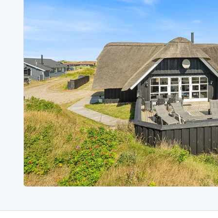
Sommerhuse med spa
Sommerhuse 
Sommerhuse med fredagsskift
Sommerhuse 
Sommerhuse med lørdagsskift
Sommerhuse 
Sommerhuse i Bjerregård
Sommerhuse i Blåvand
Sommerhuse i Hvi
Sommerhuse i Årgab
Sommerhuse
Sommerhuse i Arrild
Sommerhuse
Sommerhuse i Bjerregård
Sommerhuse 
Sommerhuse i Blåvand
Sommerhuse
Sommerhuse i Bork Havn
Sommerhus p
Sommerhuse i Fjand
Sommerhuse
Sommerhuse på Fanø
Sommerhuse
Sommerhuse i Grærup Strand
Sommerhuse
Sommerhuse i Haurvig
Sommerhuse
Esmark Rejsecurity
Esmark KidsVIP
Esmark VIP partnerfordele
Fordel
Praktiske informationer
Åbningstider og døgnvagt
Ankomst