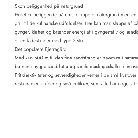
Fordele hos os
Skøn beliggenhed på naturgrund
Esmark Rejsecurity
Huset er beliggende på en stor kuperet naturgrund med en 
Esmark KidsVIP
Esmark VIP: Fordele og rabataftaler
grill til de kulinariske udfoldelser. Her kan man slappe af
Prisgaranti
gynger, klatrer og brænder energi af i gyngestativ og sandkas
Ingen depositum
er en ladestander med type 2 stik.
Gæsteanmeldelser
Det populære Bjerregård
Gratis WiFi i ferieområdet
Med kun 500 m til den fine sandstrand er traveture i nature
Rabat
børnene bygge sandslotte og samle muslingeskaller i timevi
We love people!
Fritidsaktiviteter og seværdigheder venter i de små kystby
Fritidsaktiviteter
restauranter, caféer og små butikker, som alle har noget at
Esmark VIP partnerfordele
Esmark KidsVIP
LEGOLAND® rabat
Ferie med børn
Ferie med hund
Ferie ved stranden
Naturoplevelser