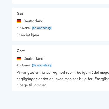
Kunsthåndværk og gallerier
Kulinariske oplevelser
Gast
Sandskulpturfestival
Deutschland
Hold jul i sommerhuset
Vikingetiden i Danmark
AI Oversat
(Se oprindelig)
Et andet hjem
Gast
Kontakt Bjerregård
Kontakt Søndervig
Kontakt Houstrup
Kontakt Fanø
Kontakt, åbningstider og døgnvagt
Deutschland
Feriehusudlejning siden 1965
AI Oversat
(Se oprindelig)
Bæredygtighed
Vi var gæster i januar og nød roen i boligområdet mege
Gæsterne siger
dagligdagen er der alt, hvad man har brug for. Energibeh
Nyhedsbrev
tilbage til sommer.
Sponsorater - Esmark støtter
Lejebetingelser
Persondata- og cookiepolitik
Ann-Kristin Kearney
Presse
Deutschland