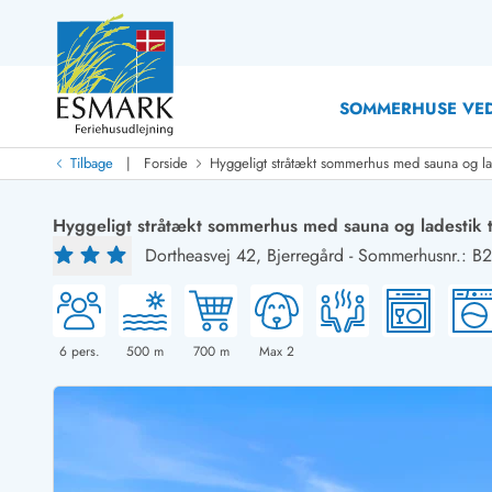
SOMMERHUSE VED
|
Tilbage
Forside
Hyggeligt stråtækt sommerhus med sauna og lades
Last Minute
Last minute
Hyggeligt stråtækt sommerhus med sauna og ladestik til
Nyheder
Dortheasvej 42,
Bjerregård
-
Sommerhusnr.: B
Nyheder hos Esmark
Med swimmingpool
Sommerhuse med hund
Nyrenoverede sommerhuse
Sommerhuse
Sommerhuse med slutrengøring inklusive
Sommerhuse 
Sommerhuse tæt ved vandet
Sommerhuse 
6
pers.
500
m
700
m
Max 2
Sommerhuse med internet
Sommerhuse 
Nybyggede sommerhuse
Feriehuse 
Sommerhuse med sauna
Luksussomm
Røgfrie/ikke-ryger sommerhuse
Sommerhuse
Sommerhuse med udsigt
Sommerhuse 