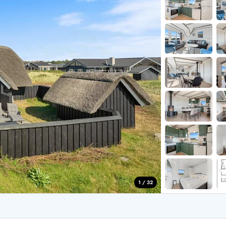
for 4 Personer
Sommerhuse i juleferien
for 6 Personer
Sommerhuse til nytår
for 8 Personer
de Sande
Sommerhuse i Søndervig
 i Henne Strand
Sommerhuse i Lodbjerg
 i Ho
Sommerhuse i Nr. Lyngv
i Houstrup
Sommerhuse på Rømø
 i Houvig
Sommerhuse i Søndervi
å Holmsland Klit
Sommerhuse i Skodbjer
 på Holmsland
Sommerhuse i Thorsmin
 i Hvide Sande
Sommerhuse i Vedersø Kl
 i Jegum
Sommerhuse i Vejers Str
 i Klegod
Sommerhuse i Vester Hu
1 / 32
e hos os