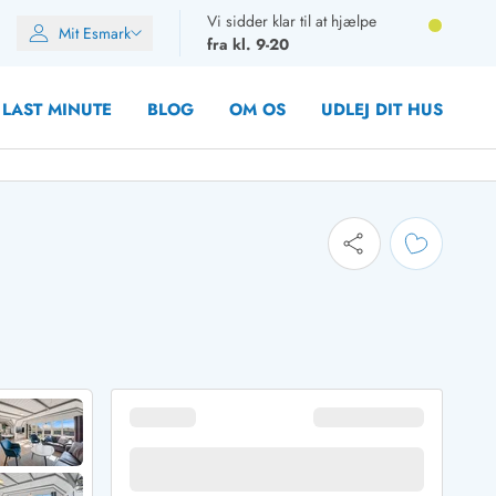
Vi sidder klar til at hjælpe
Mit Esmark
fra kl. 9-20
LAST MINUTE
BLOG
OM OS
UDLEJ DIT HUS
oner
oner
oner
rupper)
en
ien
ien
n