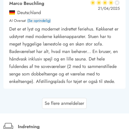
Marco Beuchling
4 ud af 5
4 ud af 5
4 out of 5
21/04/2025
Deutschland
AI Oversat
(Se oprindelig)
Det er et lyst og modernet indrettet feriehus. Køkkenet er
udstyret med moderne køkkenapparater. Stuen har to
meget hyggelige lænestole og en skøn stor sofa.
Badeværelset har alt, hvad man behøver... En bruser, en
håndvask inklusiv spejl og en lille sauna. Det hele
fuldendes af tre soveværelser (2 med to sammenstillede
senge som dobbeltsenge og et værelse med to
enkeltsenge). Afstillingsplads for tøjet er også til stede.
Gast
3.5 ud af 5
Se flere anmeldelser
3.5 ud af 5
3.5 out of 5
09/01/2025
Deutschland
AI Oversat
(Se oprindelig)
Dejligt lidt slidt feriehus med kærligt udstyr. Køkkenet har
Indretning