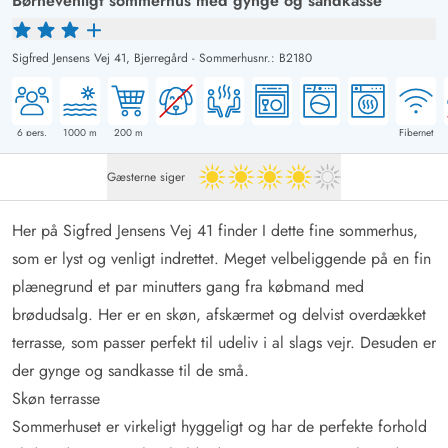
Børnevenligt sommerhus med gynge og sandkasse
Sigfred Jensens Vej 41,
Bjerregård
-
Sommerhusnr.: B2180
6
pers.
1000
m
200
m
Fibernet
Gæsterne siger
4 ud af 5
Her på Sigfred Jensens Vej 41 finder I dette fine sommerhus,
som er lyst og venligt indrettet. Meget velbeliggende på en fin
plænegrund et par minutters gang fra købmand med
brødudsalg. Her er en skøn, afskærmet og delvist overdækket
terrasse, som passer perfekt til udeliv i al slags vejr. Desuden er
der gynge og sandkasse til de små.
Skøn terrasse
Sommerhuset er virkeligt hyggeligt og har de perfekte forhold