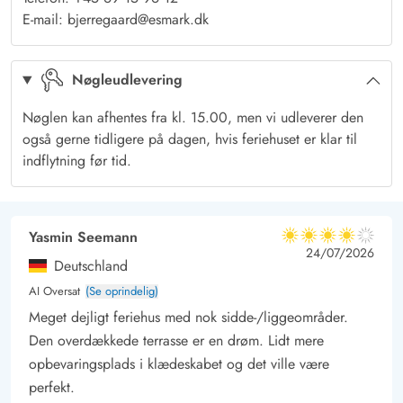
Sommerhusområdet i Bjerregård
E-mail: bjerregaard@esmark.dk
Bjerregård er et lille sommerhusområde, som ligger i et
naturskønt område syd for Hvide Sande. Her er du tæt på
Nøgleudlevering
strand, fjord og hede. Og en kort køretur bringer jer til f.eks
Hvide Sande eller Ringkøbing. Her er masser at se og opleve,
Nøglen kan afhentes fra kl. 15.00, men vi udleverer den
f.eks. shopping i de mange specialebutikker eller en slentretur
også gerne tidligere på dagen, hvis feriehuset er klar til
på havnen.
indflytning før tid.
Bjerregård har en lille lokal købmand, hvor I kan handle ind til
dagens måltider. Købmanden ligger kun 200 meter fra
feriehuset.
Yasmin Seemann
4 ud af 5
4 ud af 5
4 out of 5
24/07/2026
Deutschland
AI Oversat
(Se oprindelig)
Meget dejligt feriehus med nok sidde-/liggeområder.
Den overdækkede terrasse er en drøm. Lidt mere
opbevaringsplads i klædeskabet og det ville være
perfekt.