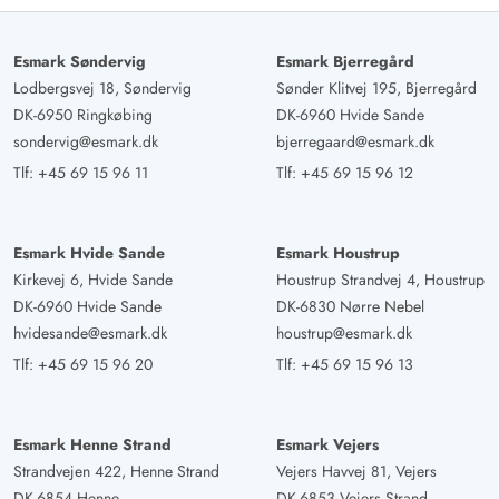
Esmark Søndervig
Esmark Bjerregård
Lodbergsvej 18, Søndervig
Sønder Klitvej 195, Bjerregård
DK-6950 Ringkøbing
DK-6960 Hvide Sande
sondervig@esmark.dk
bjerregaard@esmark.dk
Tlf:
+45 69 15 96 11
Tlf:
+45 69 15 96 12
Esmark Hvide Sande
Esmark Houstrup
Kirkevej 6, Hvide Sande
Houstrup Strandvej 4, Houstrup
DK-6960 Hvide Sande
DK-6830 Nørre Nebel
hvidesande@esmark.dk
houstrup@esmark.dk
Tlf:
+45 69 15 96 20
Tlf:
+45 69 15 96 13
Esmark Henne Strand
Esmark Vejers
Strandvejen 422, Henne Strand
Vejers Havvej 81, Vejers
DK-6854 Henne
DK-6853 Vejers Strand