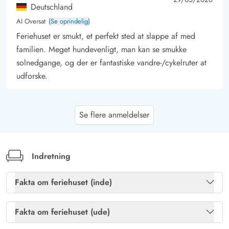
Deutschland
AI Oversat
(Se oprindelig)
Feriehuset er smukt, et perfekt sted at slappe af med
familien. Meget hundevenligt, man kan se smukke
solnedgange, og der er fantastiske vandre-/cykelruter at
udforske.
Carsten Bohlmann
5 ud af 5
Se flere anmeldelser
5 ud af 5
5 out of 5
15/05/2026
Deutschland
AI Oversat
(Se oprindelig)
Fantastisk hus. Alt hvad man ønsker og har brug for, er
Indretning
til stede. Og hver dag finder man en ny
overraskelse/behagelighed. Vores hund følte sig også
Fakta om feriehuset (inde)
meget godt tilpas og fandt straks sin yndlingsplads. Vi
Brændeovn
Ja
kommer helt sikkert tilbage.
Fakta om feriehuset (ude)
Gratis fibernet
Ja