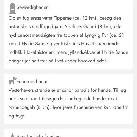
kunne godt lide opdelingen, værelserne er tilstrækkeligt
Seværdigheder
store. Alle mørklægningsmuligheder fungerer tiptop. For
Oplev fuglereservatet Tipperne (ca. 12 km), besøg den
hundeejere: terrassen(-eerne) er fuldstændigt lukkede og
historiske strandfogedgård Abelines Gaard (8 km), eller
inkluderer endda et lille stykke græsplæne. Top. Åh ja,
endda hundeskåle stilles til rådighed i dette hus :-)
nyd panoramaudsigten fra toppen af Lyngvig Fyr (ca. 21
km). I Hvide Sande giver Fiskeriets Hus et spændende
indblik i lokalhistorien, mens JyllandsAkvariet Hvide Sande
Doris Schmidt-Oswald
4.5 ud af 5
4.5 ud af 5
4.5 out of 5
29/08/2025
bringer jer helt tæt på livet under havoverfladen.
Deutschland
AI Oversat
(Se oprindelig)
Ferie med hund
Meget hyggeligt hus, fantastisk rumfordeling Vi følte os
meget hjemme
Vesterhavets strande er et sandt paradis for hunde. Til leg
uden snor kan I besøge den indhegnede
hundeskov i
Nymindegab (8 km), hvor jeres fi
rbenede ven kan løbe frit
Anja Jørgensen
4.5 ud af 5
4.5 ud af 5
4.5 out of 5
02/08/2025
og trygt.
Danmark
Det har været et rigtig godt sted for både, voksne, børn
Sjov for hele familien