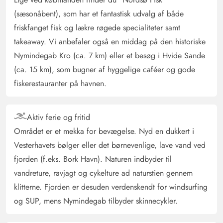
Vi følte os meget godt tilpas i det smukke hyggelige
(sæsonåbent), som har et fantastisk udvalg af både
sommerhus, det er godt udstyret med alt (1000
friskfanget fisk og lækre røgede specialiteter samt
puslespillet var komplet!) og meget roligt. Det adskilte
takeaway. Vi anbefaler også en middag på den historiske
rum i stuen kunne børnene godt lide. Vejen til stranden
Nymindegab Kro (ca. 7 km) eller et besøg i Hvide Sande
er smuk, men også lang.
(ca. 15 km), som bugner af hyggelige caféer og gode
fiskerestauranter på havnen.
Dirk Engelbach
4.5 ud af 5
4.5 ud af 5
4.5 out of 5
19/09/2025
Deutschland
Aktiv ferie og fritid
AI Oversat
(Se oprindelig)
Området er et mekka for bevægelse. Nyd en dukkert i
Sommerhuset har en skøn, rolig beliggenhed. Grunden
Vesterhavets bølger eller det børnevenlige, lave vand ved
er stor og behageligt naturpræget. Huset er hyggeligt
fjorden (f.eks. Bork Havn). Naturen indbyder til
indrettet og lever op til stjerneklassificeringen.
vandreture, ravjagt og cykelture ad naturstien gennem
Naturligvis har også dette hus brugsspor, hvilket heller
klitterne. Fjorden er desuden verdenskendt for windsurfing
ikke er overraskende på grund af den regelmæssige
og SUP, mens Nymindegab tilbyder skinnecykler.
brug af gæster. Udstyret er - for alle målgrupper
(familier, par (med eller uden hund)...) komplet. Vi