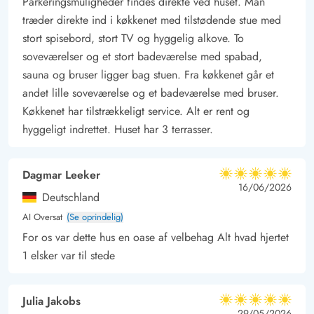
Parkeringsmuligheder findes direkte ved huset. Man
træder direkte ind i køkkenet med tilstødende stue med
stort spisebord, stort TV og hyggelig alkove. To
soveværelser og et stort badeværelse med spabad,
sauna og bruser ligger bag stuen. Fra køkkenet går et
andet lille soveværelse og et badeværelse med bruser.
Køkkenet har tilstrækkeligt service. Alt er rent og
hyggeligt indrettet. Huset har 3 terrasser.
Dagmar Leeker
5 ud af 5
5 ud af 5
5 out of 5
16/06/2026
Deutschland
AI Oversat
(Se oprindelig)
For os var dette hus en oase af velbehag Alt hvad hjertet
1 elsker var til stede
Julia Jakobs
5 ud af 5
5 ud af 5
5 out of 5
29/05/2026