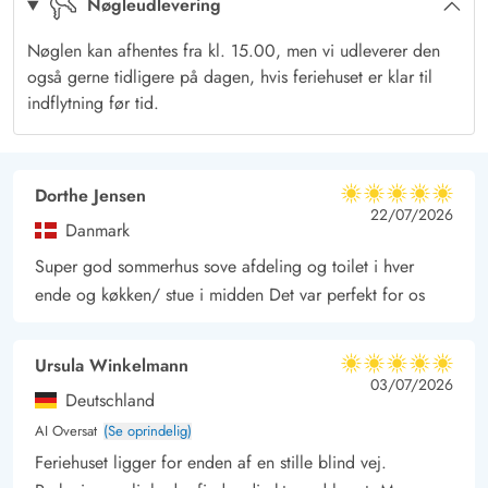
Nøgleudlevering
perfekte rammer til nærvær og hygge.
Tænd op i brændeovnen, åbn en flakse vin og hyg jer med
Nøglen kan afhentes fra kl. 15.00, men vi udleverer den
fælles madlavning, mens I lytter til ildens terapeutiske knitren.
også gerne tidligere på dagen, hvis feriehuset er klar til
Efter en lækker middag kan I slå mave med et sjovt brætspil
indflytning før tid.
eller en god bog i den hyggelige alkove. Eller på sofaen med
en god film på fladskærmen...
Og har du en muskel eller to, som trænger til afspænding, så
Dorthe Jensen
5 ud af 5
5 ud af 5
5 out of 5
22/07/2026
und dig selv en velgørende massage i husets boblebad
Danmark
efterfulgt af en tur i saunaen. Så er der garanti for en god nats
Super god sommerhus sove afdeling og toilet i hver
søvn, før næste feriedag kan begynde på samme afslappede
ende og køkken/ stue i midden Det var perfekt for os
facon.
Ursula Winkelmann
5 ud af 5
5 ud af 5
5 out of 5
03/07/2026
Deutschland
AI Oversat
(Se oprindelig)
Feriehuset ligger for enden af en stille blind vej.