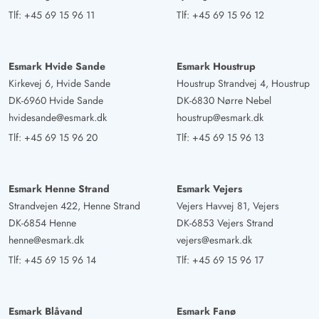
gerne booke det igen.
Tlf:
+45 69 15 96 11
Tlf:
+45 69 15 96 12
Thomas Cormann
5 ud af 5
Esmark Hvide Sande
Esmark Houstrup
5 ud af 5
5 out of 5
14/06/2025
Deutschland
Kirkevej 6, Hvide Sande
Houstrup Strandvej 4, Houstrup
AI Oversat
(Se oprindelig)
DK-6960 Hvide Sande
DK-6830 Nørre Nebel
Meget kærligt og fuldt udstyret. Forskellen mellem
hvidesande@esmark.dk
houstrup@esmark.dk
sommerhus som forretning og sommerhus som et
Tlf:
+45 69 15 96 20
Tlf:
+45 69 15 96 13
behovsorienteret rekreationssted.
Esmark Henne Strand
Esmark Vejers
Andreas Haertel
Strandvejen 422, Henne Strand
Vejers Havvej 81, Vejers
5 ud af 5
5 ud af 5
5 out of 5
30/05/2025
DK-6854 Henne
DK-6853 Vejers Strand
Deutschland
henne@esmark.dk
vejers@esmark.dk
AI Oversat
(Se oprindelig)
Tlf:
+45 69 15 96 14
Tlf:
+45 69 15 96 17
Altså, huset er super. Vi havde ikke troet, at der virkelig
var alt, køkken, stue, bad. Og sengene var også super.
Åh, og pejsen er fantastisk.....
Esmark Blåvand
Esmark Fanø