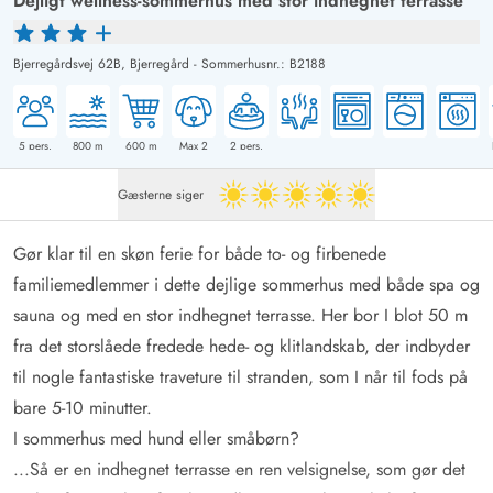
Dejligt wellness-sommerhus med stor indhegnet terrasse
Bjerregårdsvej 62B,
Bjerregård
-
Sommerhusnr.: B2188
5
pers.
800
m
600
m
Max 2
2
pers.
Gæsterne siger
5 ud af 5
Gør klar til en skøn ferie for både to- og firbenede
familiemedlemmer i dette dejlige sommerhus med både spa og
sauna og med en stor indhegnet terrasse. Her bor I blot 50 m
fra det storslåede fredede hede- og klitlandskab, der indbyder
til nogle fantastiske traveture til stranden, som I når til fods på
bare 5-10 minutter.
I sommerhus med hund eller småbørn?
...Så er en indhegnet terrasse en ren velsignelse, som gør det