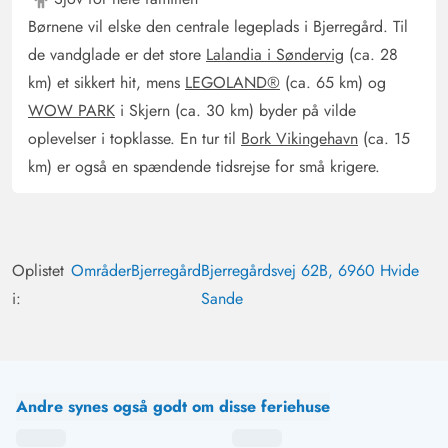
og hunde. Et sted vi godt kunne overveje at tage hen
Børnene vil elske den centrale legeplads i Bjerregård. Til
igen.
de vandglade er det store
Lalandia i Søndervig
(ca. 28
km) et sikkert hit, mens
LEGOLAND®
(ca. 65 km) og
Gast
4 ud af 5
WOW PARK
i Skjern (ca. 30 km) byder på vilde
4 ud af 5
4 out of 5
07/07/2025
Deutschland
oplevelser i topklasse. En tur til
Bork Vikingehavn
(ca. 15
AI Oversat
(Se oprindelig)
km) er også en spændende tidsrejse for små krigere.
Et meget godt indrettet feriehus med indhegnet
haveandel og terrasse. Det er meget lyst og venligt
indrettet. Særligt bemærkelsesværdig er den lille niche
til streaming, som er opdelt med et gardin. Der var
Oplistet
Områder
Bjerregård
Bjerregårdsvej 62B, 6960 Hvide
tilstrækkeligt med spil og også en spillekonsol. Køkkenet
i:
Sande
var meget godt udstyret, vi savnede intet og kunne have
ladet en del blive hjemme. Service og bestik, gryder,
skåle, alt til stede. Hvidevarerne fungerer fejlfrit. I skuret
var der tilstrækkelige havemøbler samt cykler, drager og
Andre synes også godt om disse feriehuse
spil til stranden eller haven, også selvom vejret ikke var
godt. Selv grillen var i god stand. Parasol'en var i