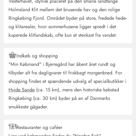
ophængt, og der er mange stearinlys. For vores hunde
Vesterhavet, idyllisk placeret på den smalle landtange
var det den hidtil mest stressfrie nytårsaften. Dagene før
Holmsland Klit mellem det brusende hav og den rolige
og efter var der kun én gang hvor det larmede.
Ringkøbing Fjord. Området byder på store, fredede hede-
Nytårsaften fra ca. 18.-0.30.
og klitarealer, hvor sommerhusene ligger spredt i det
kuperede klitlandskab, ofte kun et stenkast fra vandet.
Lydia Hartmann
4.5 ud af 5
4.5 ud af 5
4.5 out of 5
21/11/2025
Deutschland
Indkøb og shopping
AI Oversat
(Se oprindelig)
"Min Købmand" i Bjerregård har åbent året rundt og
Meget dejligt sommerhus. Vi manglede ikke noget,
tilbyder alt fra dagligvarer til friskbagt morgenbrød. For
måske lige bortset fra lidt mere plads til madvarer i
shopping findes et spændende udvalg af specialbutikker i
køkkenet og brugsanvisninger. Kan varmt anbefales til
Hvide Sande
(ca. 15 km), mens den historiske købstad
hundeejere.
Ringkøbing (ca. 30 km) byder på en af Danmarks
smukkeste gågader.
Gast
4 ud af 5
4 ud af 5
4 out of 5
03/11/2025
Deutschland
Restauranter og caféer
AI Oversat
(Se oprindelig)
Lige ved købmanden finder du "Nordsø Fisk"