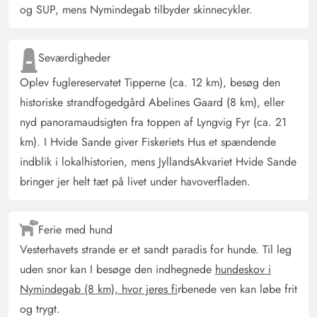
komfortable.
og SUP, mens Nymindegab tilbyder skinnecykler.
Gast
4.5 ud af 5
Seværdigheder
4.5 ud af 5
4.5 out of 5
23/09/2024
Deutschland
Oplev fuglereservatet Tipperne (ca. 12 km), besøg den
AI Oversat
(Se oprindelig)
historiske strandfogedgård Abelines Gaard (8 km), eller
Feriehuset er godt nok ved at være noget gammelt, men
nyd panoramaudsigten fra toppen af Lyngvig Fyr (ca. 21
det tilbyder alt, hvad man som feriegæst forventer.
km). I Hvide Sande giver Fiskeriets Hus et spændende
indblik i lokalhistorien, mens JyllandsAkvariet Hvide Sande
Christian Bielchen
bringer jer helt tæt på livet under havoverfladen.
5 ud af 5
5 ud af 5
5 out of 5
11/08/2024
Deutschland
AI Oversat
(Se oprindelig)
Ferie med hund
Rummeligt og hyggeligt hus der ikke lader nogen ønsker
Vesterhavets strande er et sandt paradis for hunde. Til leg
være uopfyldt.
uden snor kan I besøge den indhegnede
hundeskov i
Nymindegab (8 km), hvor jeres fi
rbenede ven kan løbe frit
og trygt.