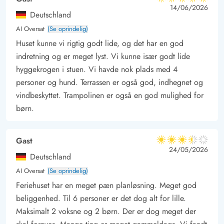
5 ud af 5
både til fods eller på cyklen. Her er der fine muligheder for at
5 ud af 5
5 out of 5
14/06/2026
Deutschland
købe både morgenbrød og aftensmad.
AI Oversat
(Se oprindelig)
I Hvide Sande kan I nyde den autentiske havneatmosfære. Her
Huset kunne vi rigtig godt lide, og det har en god
er der masser af små, fine forretninger, og der er selvfølgelig
indretning og er meget lyst. Vi kunne især godt lide
også god mulighed for at købe frisk fisk til dagens aftenmåltid.
hyggekrogen i stuen. Vi havde nok plads med 4
personer og hund. Terrassen er også god, indhegnet og
vindbeskyttet. Trampolinen er også en god mulighed for
børn.
Gast
3.5 ud af 5
3.5 ud af 5
3.5 out of 5
24/05/2026
Deutschland
AI Oversat
(Se oprindelig)
Feriehuset har en meget pæn planløsning. Meget god
beliggenhed. Til 6 personer er det dog alt for lille.
Maksimalt 2 voksne og 2 børn. Der er dog meget der