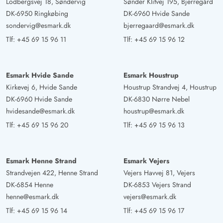
Lodbergsvej 18, Søndervig
Sønder Klitvej 195, Bjerregård
DK-6950 Ringkøbing
DK-6960 Hvide Sande
sondervig@esmark.dk
bjerregaard@esmark.dk
Tlf:
+45 69 15 96 11
Tlf:
+45 69 15 96 12
Esmark Hvide Sande
Esmark Houstrup
Kirkevej 6, Hvide Sande
Houstrup Strandvej 4, Houstrup
DK-6960 Hvide Sande
DK-6830 Nørre Nebel
hvidesande@esmark.dk
houstrup@esmark.dk
Tlf:
+45 69 15 96 20
Tlf:
+45 69 15 96 13
Esmark Henne Strand
Esmark Vejers
Strandvejen 422, Henne Strand
Vejers Havvej 81, Vejers
DK-6854 Henne
DK-6853 Vejers Strand
henne@esmark.dk
vejers@esmark.dk
Tlf:
+45 69 15 96 14
Tlf:
+45 69 15 96 17