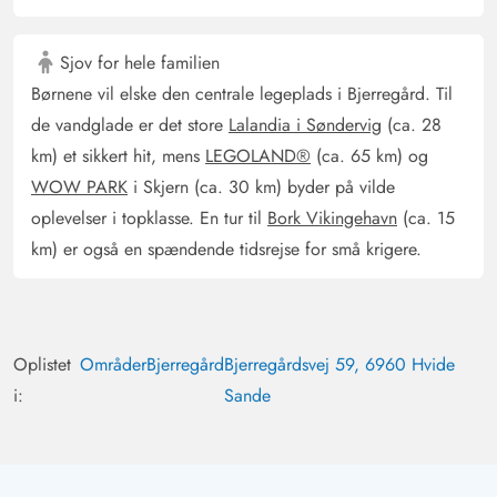
Sjov for hele familien
Børnene vil elske den centrale legeplads i Bjerregård. Til
de vandglade er det store
Lalandia i Søndervig
(ca. 28
km) et sikkert hit, mens
LEGOLAND®
(ca. 65 km) og
WOW PARK
i Skjern (ca. 30 km) byder på vilde
oplevelser i topklasse. En tur til
Bork Vikingehavn
(ca. 15
km) er også en spændende tidsrejse for små krigere.
Oplistet
Områder
Bjerregård
Bjerregårdsvej 59, 6960 Hvide
i:
Sande