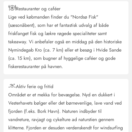
indrettet. Hvad mere kan man ønske sig?
Restauranter og caféer
Lige ved købmanden finder du "Nordsø Fisk"
Lars Roth
(sæsonåbent), som har et fantastisk udvalg af både
2.5 ud af 5
2.5 ud af 5
2.5 out of 5
22/10/2024
Deutschland
friskfanget fisk og lækre røgede specialiteter samt
takeaway. Vi anbefaler også en middag på den historiske
AI Oversat
(Se oprindelig)
Nymindegab Kro (ca. 7 km) eller et besøg i Hvide Sande
Feriehuset er hyggeligt indrettet. Køkkenet og
badeværelset kunne godt trænge til en renovering.
(ca. 15 km), som bugner af hyggelige caféer og gode
Kogeplade, opvaskemaskine og vaskemaskine har stort
fiskerestauranter på havnen.
strømforbrug.
Aktiv ferie og fritid
Gast
4.5 ud af 5
Området er et mekka for bevægelse. Nyd en dukkert i
4.5 ud af 5
4.5 out of 5
30/09/2024
Deutschland
Vesterhavets bølger eller det børnevenlige, lave vand ved
AI Oversat
(Se oprindelig)
fjorden (f.eks. Bork Havn). Naturen indbyder til
I feriehuset er alt, hvad man har brug for, til en god
vandreture, ravjagt og cykelture ad naturstien gennem
ferie, soveværelserne er små, men sengene meget
klitterne. Fjorden er desuden verdenskendt for windsurfing