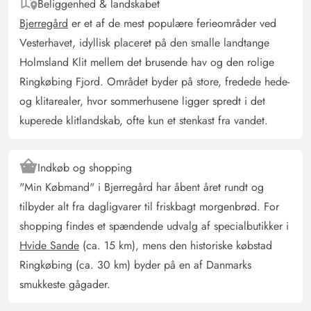
Beliggenhed & landskabet
AI Oversat
(Se oprindelig)
Bjerregård
er et af de mest populære ferieområder ved
Hyggeligt, ældre hus med rigelig plads til 4 personer.
Vesterhavet, idyllisk placeret på den smalle landtange
Forgangen er velegnet til hundeejere og opbevaring af
Holmsland Klit mellem det brusende hav og den rolige
diverse ting/sko/hundetilbehør.
Ringkøbing Fjord. Området byder på store, fredede hede-
og klitarealer, hvor sommerhusene ligger spredt i det
Klaus Peter Ceppa
kuperede klitlandskab, ofte kun et stenkast fra vandet.
5 ud af 5
5 ud af 5
5 out of 5
09/11/2024
Deutschland
AI Oversat
(Se oprindelig)
Indkøb og shopping
Meget dejligt sommerhus, rolig beliggenhed, ideelt til 4
"Min Købmand" i Bjerregård har åbent året rundt og
personer.
tilbyder alt fra dagligvarer til friskbagt morgenbrød. For
shopping findes et spændende udvalg af specialbutikker i
Frank Thumb
Hvide Sande
(ca. 15 km), mens den historiske købstad
4.5 ud af 5
4.5 ud af 5
4.5 out of 5
28/10/2024
Deutschland
Ringkøbing (ca. 30 km) byder på en af Danmarks
smukkeste gågader.
AI Oversat
(Se oprindelig)
Huset er ikke nyt, men super udstyret, rent og smagfuldt-