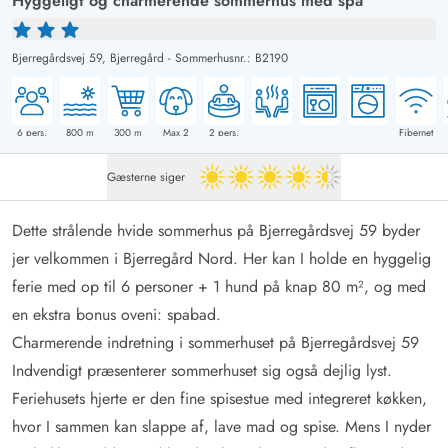
Hyggeligt og charmerende sommerhus med spa
Bjerregårdsvej 59,
Bjerregård
-
Sommerhusnr.: B2190
6
pers.
800
m
300
m
Max 2
2
pers.
Fibernet
Gæsterne siger
4.5 ud af 5
Dette strålende hvide sommerhus på Bjerregårdsvej 59 byder
jer velkommen i Bjerregård Nord. Her kan I holde en hyggelig
ferie med op til 6 personer + 1 hund på knap 80 m², og med
en ekstra bonus oveni: spabad.
Charmerende indretning i sommerhuset på Bjerregårdsvej 59
Indvendigt præsenterer sommerhuset sig også dejlig lyst.
Feriehusets hjerte er den fine spisestue med integreret køkken,
hvor I sammen kan slappe af, lave mad og spise. Mens I nyder