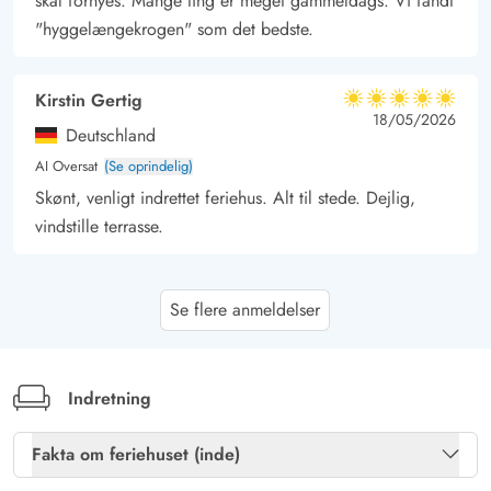
skal fornyes. Mange ting er meget gammeldags. Vi fandt
"hyggelængekrogen" som det bedste.
Kirstin Gertig
5 ud af 5
5 ud af 5
5 out of 5
18/05/2026
Deutschland
AI Oversat
(Se oprindelig)
Skønt, venligt indrettet feriehus. Alt til stede. Dejlig,
vindstille terrasse.
Gast
4 ud af 5
Se flere anmeldelser
4 ud af 5
4 out of 5
04/01/2026
Deutschland
AI Oversat
(Se oprindelig)
Meget fint hus, men for lille til 6 personer.
Indretning
Fakta om feriehuset (inde)
Gast
4 ud af 5
4 ud af 5
4 out of 5
25/10/2025