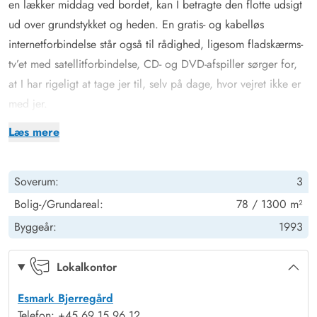
en lækker middag ved bordet, kan I betragte den flotte udsigt
ud over grundstykket og heden. En gratis- og kabelløs
internetforbindelse står også til rådighed, ligesom fladskærms-
tv’et med satellitforbindelse, CD- og DVD-afspiller sørger for,
at I har rigeligt at tage jer til, selv på dage, hvor vejret ikke er
med jer.
For rigtig at forkæle jer selv, kan I læne jer tilbage og stresse
Læs mere
helt af i feriehusets spabad eller i saunaen. Efterfølgende er
der tid til at flade ud foran kaminen og slappe af ved den
Soverum:
3
knitrende lyd af flammerne, der varmer jer. Kan ferien blive
meget bedre? Som et ekstra plus er der også varmepumpe i
Bolig-/Grundareal:
78 / 1300 m²
sommerhuset, som I med fordel kan benytte jer af som
Byggeår:
1993
energibesparende opvarmningsmetode.
Lukket terrasse med hundevenligt græsområde
Lokalkontor
Der er altid god læ på terrassen, og det indbyder til hyggelige
Esmark Bjerregård
stunder udenfor, hvor I kan betragte den flotte, blå himmel og
Telefon: +45 69 15 96 12