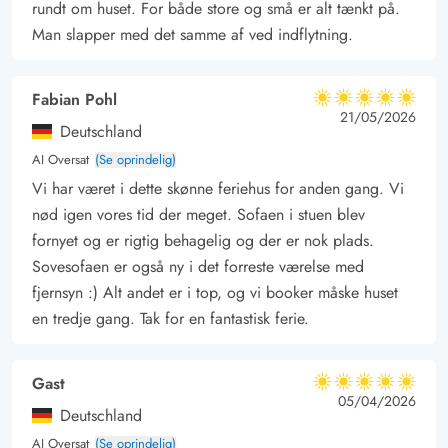
hunden. Hvis du kan lide vandsport, er interesseret i kultur eller
rundt om huset. For både store og små er alt tænkt på.
Man slapper med det samme af ved indflytning.
vil nyde frisk fisk, kan du besøge den nærliggende havneby,
Hvide Sande. Her er mange fine, små butikker caféer og
restauranter. Nyd en softice, imens du betragter sælerne i
Fabian Pohl
5 ud af 5
5 ud af 5
5 out of 5
21/05/2026
havnebassinet.
Deutschland
AI Oversat
(Se oprindelig)
Vi har været i dette skønne feriehus for anden gang. Vi
nød igen vores tid der meget. Sofaen i stuen blev
fornyet og er rigtig behagelig og der er nok plads.
Sovesofaen er også ny i det forreste værelse med
fjernsyn :) Alt andet er i top, og vi booker måske huset
en tredje gang. Tak for en fantastisk ferie.
Gast
5 ud af 5
5 ud af 5
5 out of 5
05/04/2026
Deutschland
AI Oversat
(Se oprindelig)