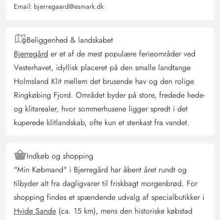
5 ud af 5
5 out of 5
28/03/2025
Email:
bjerregaard@esmark.dk
Deutschland
AI Oversat
(Se oprindelig)
Et meget smukt hus, hvor intet manglede
Beliggenhed & landskabet
Bjerregård
er et af de mest populære ferieområder ved
Vesterhavet, idyllisk placeret på den smalle landtange
Holmsland Klit mellem det brusende hav og den rolige
Ringkøbing Fjord. Området byder på store, fredede hede-
og klitarealer, hvor sommerhusene ligger spredt i det
kuperede klitlandskab, ofte kun et stenkast fra vandet.
Indkøb og shopping
"Min Købmand" i Bjerregård har åbent året rundt og
tilbyder alt fra dagligvarer til friskbagt morgenbrød. For
shopping findes et spændende udvalg af specialbutikker i
Hvide Sande
(ca. 15 km), mens den historiske købstad