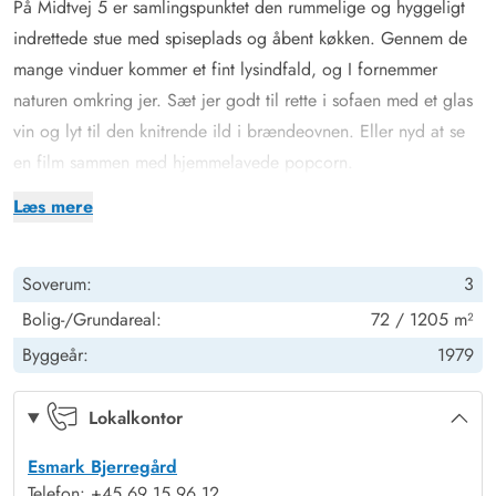
På Midtvej 5 er samlingspunktet den rummelige og hyggeligt
indrettede stue med spiseplads og åbent køkken. Gennem de
mange vinduer kommer et fint lysindfald, og I fornemmer
naturen omkring jer. Sæt jer godt til rette i sofaen med et glas
vin og lyt til den knitrende ild i brændeovnen. Eller nyd at se
en film sammen med hjemmelavede popcorn.
Det veludstyrede køkken har blandt andet induktionskomfur og
Læs mere
opvaskemaskine. Fryseren på 80 liter vil især glæde
lystfiskerne blandt jer. Her er der masser af plads til en
Soverum:
3
friskfanget fisk eller to. Den omkostnings- og energibesparende
varmepumpe sørger for behagelige temperaturer i feriehuset.
Bolig-/Grundareal:
72 / 1205 m²
Badeværelset har bruser og gulvvarme, så du ikke behøver at
Byggeår:
1979
bekymre dig om kolde fødder. Om aftenen kan I fordele jer i 3
hyggelige soveværelser med 6 komfortable sovepladser. Der
Lokalkontor
er et værelse med en dobbeltseng, et med 2 enkeltsenge og et
Esmark Bjerregård
med en sovesofa.
Telefon: +45 69 15 96 12