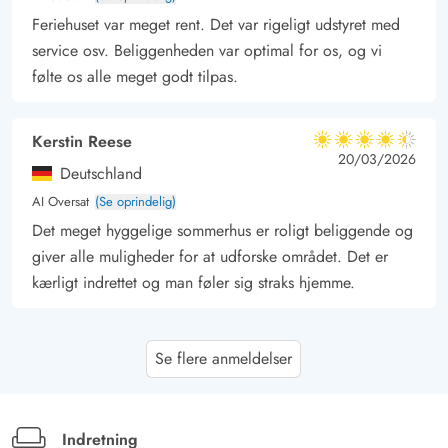
Feriehuset var meget rent. Det var rigeligt udstyret med
service osv. Beliggenheden var optimal for os, og vi
følte os alle meget godt tilpas.
Kerstin Reese
4.5 ud af 5
4.5 ud af 5
4.5 out of 5
20/03/2026
Deutschland
AI Oversat
(Se oprindelig)
Det meget hyggelige sommerhus er roligt beliggende og
giver alle muligheder for at udforske området. Det er
kærligt indrettet og man føler sig straks hjemme.
Jana Witte-Märtig
5 ud af 5
Se flere anmeldelser
5 ud af 5
5 out of 5
20/10/2025
Deutschland
AI Oversat
(Se oprindelig)
Feriehuset var perfekt til vores 5-personers familie! Der
Indretning