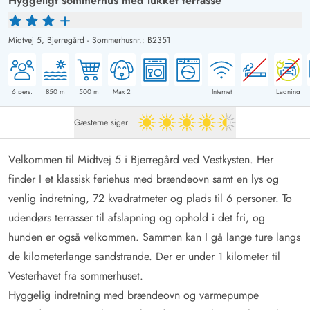
Hyggeligt sommerhus med lukket terrasse
Midtvej 5,
Bjerregård
-
Sommerhusnr.: B2351
6
pers.
850
m
500
m
Max 2
Internet
Ladning
Gæsterne siger
4.5 ud af 5
Velkommen til Midtvej 5 i Bjerregård ved Vestkysten. Her
finder I et klassisk feriehus med brændeovn samt en lys og
venlig indretning, 72 kvadratmeter og plads til 6 personer. To
udendørs terrasser til afslapning og ophold i det fri, og
hunden er også velkommen. Sammen kan I gå lange ture langs
de kilometerlange sandstrande. Der er under 1 kilometer til
Vesterhavet fra sommerhuset.
Hyggelig indretning med brændeovn og varmepumpe