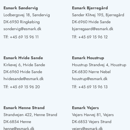
Esmark Søndervig
Esmark Bjerregård
Lodbergsvej 18, Søndervig
Sønder Klitvej 195, Bjerregård
DK-6950 Ringkøbing
DK-6960 Hvide Sande
sondervig@esmark.dk
bjerregaard@esmark.dk
Tlf:
+45 69 15 96 11
Tlf:
+45 69 15 96 12
Esmark Hvide Sande
Esmark Houstrup
Kirkevej 6, Hvide Sande
Houstrup Strandvej 4, Houstrup
DK-6960 Hvide Sande
DK-6830 Nørre Nebel
hvidesande@esmark.dk
houstrup@esmark.dk
Tlf:
+45 69 15 96 20
Tlf:
+45 69 15 96 13
Esmark Henne Strand
Esmark Vejers
Strandvejen 422, Henne Strand
Vejers Havvej 81, Vejers
DK-6854 Henne
DK-6853 Vejers Strand
henne@esmark.dk
vejers@esmark.dk