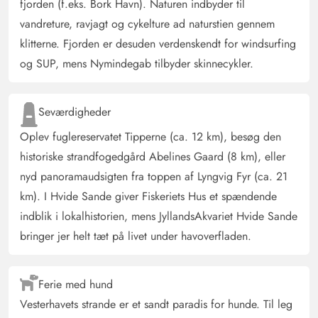
fjorden (f.eks. Bork Havn). Naturen indbyder til
vandreture, ravjagt og cykelture ad naturstien gennem
klitterne. Fjorden er desuden verdenskendt for windsurfing
og SUP, mens Nymindegab tilbyder skinnecykler.
Seværdigheder
Oplev fuglereservatet Tipperne (ca. 12 km), besøg den
historiske strandfogedgård Abelines Gaard (8 km), eller
nyd panoramaudsigten fra toppen af Lyngvig Fyr (ca. 21
km). I Hvide Sande giver Fiskeriets Hus et spændende
indblik i lokalhistorien, mens JyllandsAkvariet Hvide Sande
bringer jer helt tæt på livet under havoverfladen.
Ferie med hund
Vesterhavets strande er et sandt paradis for hunde. Til leg