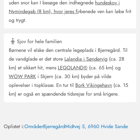
uden snor kan I besøge den indhegnede
hundeskov i
Nymindegab (8 km), hvor jeres fi
rbenede ven kan løbe frit
og trygt.
Sjov for hele familien
Børnene vil elske den centrale legeplads i Bjerregård. Til
de vandglade er det store
Lalandia i Søndervig
(ca. 28
km) et sikkert hit, mens
LEGOLAND®
(ca. 65 km) og
WOW PARK
i Skjern (ca. 30 km) byder på vilde
oplevelser i topklasse. En tur til
Bork Vikingehavn
(ca. 15
km) er også en spændende tidsrejse for små krigere.
Oplistet i:
Områder
Bjerregård
Midtvej 5, 6960 Hvide Sande