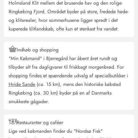
4 ud af 5
4 out of 5
Holmsland Klit mellem det brusende hav og den rolige
02/10/2025
Deutschland
Ringkøbing Fjord. Området byder på store, fredede hede-
AI Oversat
(Se oprindelig)
og klitarealer, hvor sommerhusene ligger spredt i det
Ældre men velholdt hus i absolut strandnærhed. Køkken,
kuperede klitlandskab, ofte kun et stenkast fra vandet.
bad, sove- og dagligstue er, selvom en smule aldrende
(køkken), helt i orden. Køkkenet har alt, hvad man har
brug for, men noget kunne godt trænge til udskiftning.
Indkøb og shopping
Gode siddepladser på den store terrasse, der er
"Min Købmand" i Bjerregård har åbent året rundt og
forskellige legemuligheder for børn.
tilbyder alt fra dagligvarer til friskbagt morgenbrød. For
shopping findes et spændende udvalg af specialbutikker i
Hvide Sande
(ca. 15 km), mens den historiske købstad
Jessica Hentzschel
4.5 ud af 5
4.5 ud af 5
4.5 out of 5
04/08/2025
Ringkøbing (ca. 30 km) byder på en af Danmarks
Deutschland
smukkeste gågader.
AI Oversat
(Se oprindelig)
Dejligt, lille hus i roligt område, ideelt for små familier
med hund. Stranden kan hurtigt nås til fods. Området er
Restauranter og caféer
meget roligt og velegnet til afslapning.
Lige ved købmanden finder du "Nordsø Fisk"