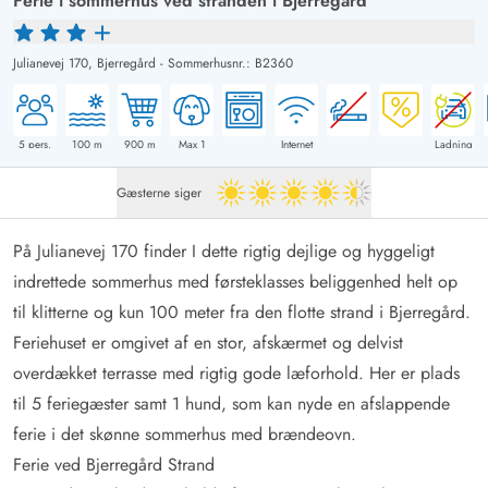
Ferie i sommerhus ved stranden i Bjerregård
Julianevej 170,
Bjerregård
-
Sommerhusnr.: B2360
5
pers.
100
m
900
m
Max 1
Internet
Ladning
Gæsterne siger
4.5 ud af 5
På Julianevej 170 finder I dette rigtig dejlige og hyggeligt
indrettede sommerhus med førsteklasses beliggenhed helt op
til klitterne og kun 100 meter fra den flotte strand i Bjerregård.
Feriehuset er omgivet af en stor, afskærmet og delvist
overdækket terrasse med rigtig gode læforhold. Her er plads
til 5 feriegæster samt 1 hund, som kan nyde en afslappende
ferie i det skønne sommerhus med brændeovn.
Ferie ved Bjerregård Strand