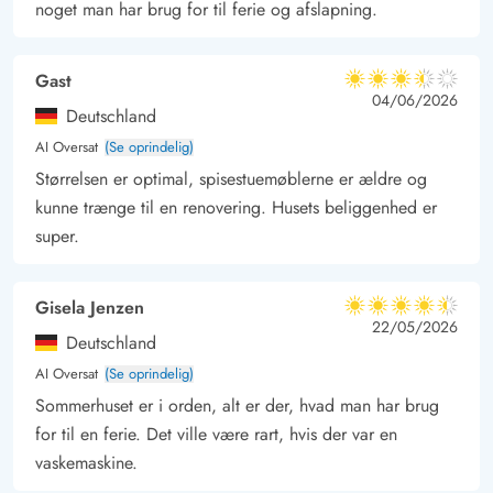
noget man har brug for til ferie og afslapning.
Gast
3.5 ud af 5
3.5 ud af 5
3.5 out of 5
04/06/2026
Deutschland
AI Oversat
(Se oprindelig)
Størrelsen er optimal, spisestuemøblerne er ældre og
kunne trænge til en renovering. Husets beliggenhed er
super.
Gisela Jenzen
4.5 ud af 5
4.5 ud af 5
4.5 out of 5
22/05/2026
Deutschland
AI Oversat
(Se oprindelig)
Sommerhuset er i orden, alt er der, hvad man har brug
for til en ferie. Det ville være rart, hvis der var en
vaskemaskine.