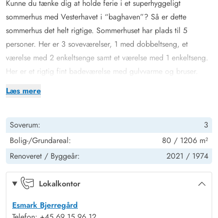
Kunne du tænke dig at holde ferie i et superhyggeligt
sommerhus med Vesterhavet i “baghaven”? Så er dette
sommerhus det helt rigtige. Sommerhuset har plads til 5
personer. Her er 3 soveværelser, 1 med dobbeltseng, et
værelse med 2 enkeltsenge samt et værelse med 1 enkeltseng.
Her er et rigtig fint badeværelse med gulvvarme og bruser.
Køkkenet er veludstyret med opvaskemaskine og fryser og er
Læs mere
forbundet med spiseafdeling og stue. Her er en dejlig og
hyggelig indretning, som gør, at du straks føler dig godt tilpas.
Soverum:
3
På en blæsende efterårsdag kan I slappe af på sofaen, mens
brændeovnen knitrer i baggrunden. Fra stuen er der udgang til
Bolig-/Grundareal:
80 / 1206 m²
den lukkede terrasse, der er ca. 100 m2 og går rundt om
Renoveret /
Byggeår:
2021 /
1974
feriehuset fra øst mod vest. Herfra kan du nyde solen hele
dagen. På terrassen finder du havemøbler, liggestole og grill.
Lokalkontor
Til de mindste er der opstillet gyngestativ og sandkasse.
Esmark Bjerregård
Udflugter fra Bjerregård
Telefon: +45 69 15 96 12