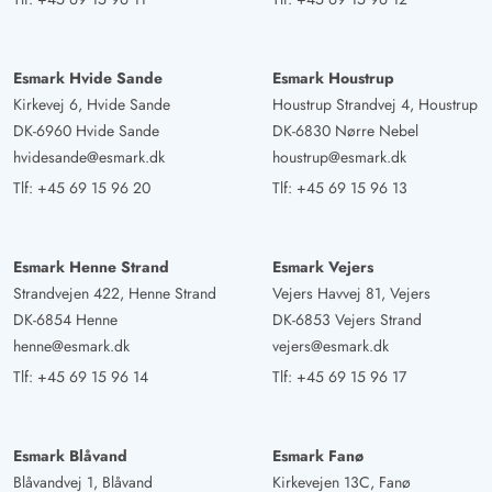
4 ud af 5
4 ud af 5
4 out of 5
21/03/2025
Deutschland
AI Oversat
(Se oprindelig)
Esmark Hvide Sande
Esmark Houstrup
Skønt sommerhus, som er blevet ældre. Hyggeligt og
Kirkevej 6, Hvide Sande
Houstrup Strandvej 4, Houstrup
godt indrettet.
DK-6960 Hvide Sande
DK-6830 Nørre Nebel
hvidesande@esmark.dk
houstrup@esmark.dk
Tlf:
+45 69 15 96 20
Tlf:
+45 69 15 96 13
Bärbel Jahns
5 ud af 5
5 ud af 5
5 out of 5
17/03/2025
Deutschland
AI Oversat
(Se oprindelig)
Esmark Henne Strand
Esmark Vejers
Rent, solidt hus. Perfekt til 2 personer og hund, tæt på
Strandvejen 422, Henne Strand
Vejers Havvej 81, Vejers
stranden og alligevel roligt.
DK-6854 Henne
DK-6853 Vejers Strand
henne@esmark.dk
vejers@esmark.dk
Tlf:
+45 69 15 96 14
Tlf:
+45 69 15 96 17
Viktoria Eckmann
4.5 ud af 5
4.5 ud af 5
4.5 out of 5
07/03/2025
Deutschland
Esmark Blåvand
Esmark Fanø
AI Oversat
(Se oprindelig)
Blåvandvej 1, Blåvand
Kirkevejen 13C, Fanø
Hej, sommerhuset var virkelig dejligt. Super udstyret (vi