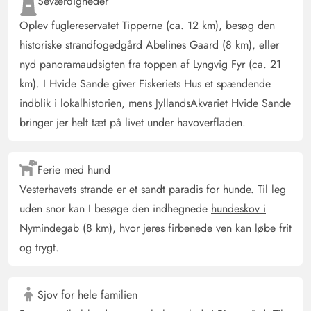
Seværdigheder
blindgyden.
Oplev fuglereservatet Tipperne (ca. 12 km), besøg den
historiske strandfogedgård Abelines Gaard (8 km), eller
Gast
5 ud af 5
nyd panoramaudsigten fra toppen af Lyngvig Fyr (ca. 21
5 ud af 5
5 out of 5
02/06/2025
Deutschland
km). I Hvide Sande giver Fiskeriets Hus et spændende
AI Oversat
(Se oprindelig)
indblik i lokalhistorien, mens JyllandsAkvariet Hvide Sande
Et hus til at føle sig godt tilpas med det samme
bringer jer helt tæt på livet under havoverfladen.
Nobert Siemsen
5 ud af 5
Ferie med hund
5 ud af 5
5 out of 5
24/05/2025
Deutschland
Vesterhavets strande er et sandt paradis for hunde. Til leg
AI Oversat
(Se oprindelig)
uden snor kan I besøge den indhegnede
hundeskov i
Meget hyggeligt ældre sommerhus direkte ved klitten,
Nymindegab (8 km), hvor jeres fi
rbenede ven kan løbe frit
med en terrasse der omgiver huset og altid giver en
og trygt.
vindbeskyttet plads, og som delvist også er overdækket.
Husets udstyr lader ikke noget mangle for en god ferie.
Brændeovn, varmepumpe og gulvvarme på
Sjov for hele familien