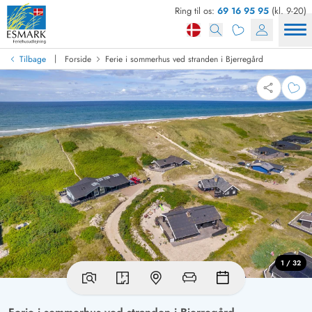
Ring til os:
69 16 95 95
(kl. 9-20)
|
Tilbage
Forside
Ferie i sommerhus ved stranden i Bjerregård
1 / 32