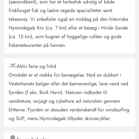
(sæsonåbent), som har et fantastisk udvalg af både
Sylvia Golde-Strecker
friskfanget fisk og lækre røgede specialiteter samt
4.5 ud af 5
4.5 ud af 5
4.5 out of 5
23/06/2025
takeaway. Vi anbefaler også en middag på den historiske
Deutschland
Nymindegab Kro (ca. 7 km) eller et besøg i Hvide Sande
AI Oversat
(Se oprindelig)
(ca. 15 km), som bugner af hyggelige caféer og gode
Vi fandt huset meget dejligt. Især er beliggenheden
fiskerestauranter på havnen.
super. Med hund var den lukkede terrasse meget
afslappende for os. Vi kunne især godt lide roen og at
man ikke kan se ind på grunden
Aktiv ferie og fritid
Området er et mekka for bevægelse. Nyd en dukkert i
Mandy Block
Vesterhavets bølger eller det børnevenlige, lave vand ved
5 ud af 5
5 ud af 5
5 out of 5
09/06/2025
Deutschland
fjorden (f.eks. Bork Havn). Naturen indbyder til
vandreture, ravjagt og cykelture ad naturstien gennem
AI Oversat
(Se oprindelig)
klitterne. Fjorden er desuden verdenskendt for windsurfing
Fantastisk hus. Alt hvad man har brug for er til stede. Vi
kunne især godt lide den lille legeplads ved huset. Og
og SUP, mens Nymindegab tilbyder skinnecykler.
selvfølgelig nærheden til stranden. Ikke at forglemme,
det stadig ekstremt rolige område, takket være