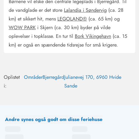
badeværelset er tilgængelige. Grunden er omgivet af en
Børnene vil elske den centrale legeplads i Bjerregård. Til
egen klit og ligger ved en blindgyde som fører til tre
de vandglade er det store
Lalandia i Søndervig
(ca. 28
andre huse, så man har ingen gennemkørsel når man
km) et sikkert hit, mens
LEGOLAND®
(ca. 65 km) og
sidder på terrassen og lytter til Nordsøens brænding.
WOW PARK
i Skjern (ca. 30 km) byder på vilde
oplevelser i topklasse. En tur til
Bork Vikingehavn
(ca. 15
Gast
km) er også en spændende tidsrejse for små krigere.
5 ud af 5
5 ud af 5
5 out of 5
22/05/2025
Deutschland
AI Oversat
(Se oprindelig)
Kærligt indrettet og funktionelt feriehus med en fantastisk
Oplistet
Områder
Bjerregård
Julianevej 170, 6960 Hvide
udendørsområde til solbadning og til leg for børn.
i:
Sande
Ugenert, med utallige legeaktiviteter både indendørs og
udendørs.
Kerstin Glindemann
5 ud af 5
Andre synes også godt om disse feriehuse
5 ud af 5
5 out of 5
01/05/2025
Deutschland
AI Oversat
(Se oprindelig)