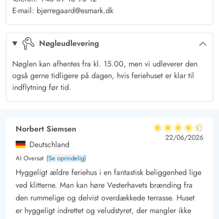
Får du lyst til at køre omkring i området, kan vi anbefale en tur
E-mail: bjerregaard@esmark.dk
til fiskerbyen
Hvide Sande
, der ligger ca. 15 kilometer nord for
Bjerregård
. Hvide Sande er en lille, hyggelig by med masser af
Nøgleudlevering
charme og et autentisk miljø. På havnen finder du
dagligvarebutikker, små specialforretninger og flere
Nøglen kan afhentes fra kl. 15.00, men vi udleverer den
spisesteder.
også gerne tidligere på dagen, hvis feriehuset er klar til
Fra molerne og slusen i
Hvide Sande
er der desuden rigtig
indflytning før tid.
gode muligheder for at lystfiske.
Norbert Siemsen
4.5 ud af 5
4.5 ud af 5
4.5 out of 5
22/06/2026
Deutschland
AI Oversat
(Se oprindelig)
Hyggeligt ældre feriehus i en fantastisk beliggenhed lige
ved klitterne. Man kan høre Vesterhavets brænding fra
den rummelige og delvist overdækkede terrasse. Huset
er hyggeligt indrettet og veludstyret, der mangler ikke