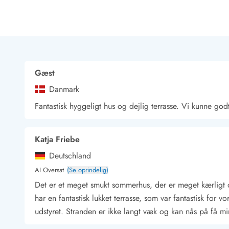
Rav - find det selv langs Vesterhavet
Indendørs legelande
Zoologiske haver og dyreparker
Sportsaktiviteter
Lystfiskeri på Vestkysten
Bowling
Gæst
Minigolf i Vestjylland
Danmark
Svømmehaller og badelande
Golfferie i sommerhus
Fantastisk hyggeligt hus og dejlig terrasse. Vi kunne godt 
Fitness og træning
Cykelferie
Katja Friebe
Rideskoler/Ponyridning
Surfing
Deutschland
Vandring langs Vestkysten
AI Oversat
(Se oprindelig)
Vandski for hele familien
Det er et meget smukt sommerhus, der er meget kærligt og
Sejlads langs Vestkysten
har en fantastisk lukket terrasse, som var fantastisk fo
Kulturaktiviteter
udstyret. Stranden er ikke langt væk og kan nås på få min
Historiske museer
Kunstmuseer