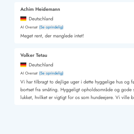
Kunsthåndværk og gallerier
Achim Heidemann
Kulinariske oplevelser
Deutschland
Sandskulpturfestival
Hold jul i sommerhuset
AI Oversat
(Se oprindelig)
Vikingetiden i Danmark
Meget rent, der manglede intet!
Volker Tetau
Kontakt Bjerregård
Kontakt Søndervig
Kontakt Houstrup
Kontakt Fanø
Deutschland
Kontakt, åbningstider og døgnvagt
AI Oversat
(Se oprindelig)
Feriehusudlejning siden 1965
Vi har tilbragt to dejlige uger i dette hyggelige hus og 
Bæredygtighed
bortset fra småting. Hyggeligt opholdsområde og gode se
Gæsterne siger
lukket, hvilket er vigtigt for os som hundeejere. Vi ville
Nyhedsbrev
Sponsorater - Esmark støtter
Lejebetingelser
Gast
Persondata- og cookiepolitik
Deutschland
Presse