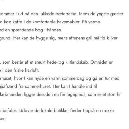
kommer I ud på den lukkede træterrasse. Mens de yngste gæster
od kop kaffe i de komfortable havemøbler. På varme
med en spændende bog i hånden.
grund. Her kan de hygge sig, mens aftenens grillmåltid bliver
 som består af et smukt hede- og klitlandskab. Området er
i den friske havluft.
erhuset, hvor I kan nyde en varm sommerdag og gå en tur med
afstand fra sommerhuset. Her kan I handle ind til
købmanden ligger desuden en fin legeplads, som er et stort hit
nbefales. Udover de lokale butikker finder I også en række
sen.