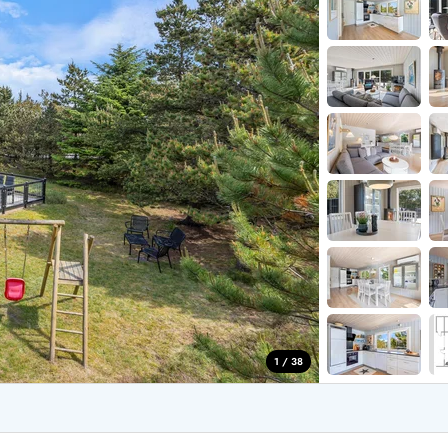
for 4 Personer
Sommerhuse i juleferien
for 6 Personer
Sommerhuse til nytår
for 8 Personer
de Sande
Sommerhuse i Søndervig
 i Henne Strand
Sommerhuse i Lodbjerg
 i Ho
Sommerhuse i Nr. Lyngv
i Houstrup
Sommerhuse på Rømø
 i Houvig
Sommerhuse i Søndervi
å Holmsland Klit
Sommerhuse i Skodbjer
 på Holmsland
Sommerhuse i Thorsmin
 i Hvide Sande
Sommerhuse i Vedersø Kl
 i Jegum
Sommerhuse i Vejers Str
 i Klegod
Sommerhuse i Vester Hu
1 / 38
e hos os