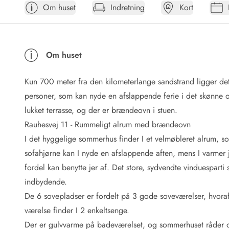
Om huset
Indretning
Kort
Afrejse
Sommerhus ABC
Booking FAQ
Forbrugsafregning (Strøm, vand...)
Om huset
Lån og lej
Pakkeliste
Kun 700 meter fra den kilometerlange sandstrand ligger de
Rengøring
Gavekort
personer, som kan nyde en afslappende ferie i det skønne
Book tidligt
lukket terrasse, og der er brændeovn i stuen.
Lejebetingelser
Rauhesvej 11 - Rummeligt alrum med brændeovn
Info
I det hyggelige sommerhus finder I et velmøbleret alrum, so
Vejret i Danmark
sofahjørne kan I nyde en afslappende aften, mens I varme
Sæsontider
fordel kan benytte jer af. Det store, sydvendte vinduesparti 
Baderegler
Naturbeskyttelse
indbydende.
Webcam
De 6 sovepladser er fordelt på 3 gode soveværelser, hvoraf
Fotokonkurrence
værelse finder I 2 enkeltsenge.
Kort
Der er gulvvarme på badeværelset, og sommerhuset råder 