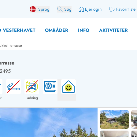
Sprog
Søg
Ejerlogin
Favoritliste
 VESTERHAVET
OMRÅDER
INFO
AKTIVITETER
kket terrasse
errasse
B2495
 med søndagsskift
Sommerhuse for 10 pers
med plads til fangsten
Sommerhuse for 12 Pers
med aktivitetsrum
Sommerhuse for 14 Pers
t
Ladning
med ladestation (elbil)
Store sommerhuse (for g
med brændeovn
Sommerhuse i påskeferi
erhuse
Sommerhuse i sommerfer
 med ydersæsonrabat
Sommerhuse i efterårsfer
for 2 personer
Sommerhuse i vinterferie