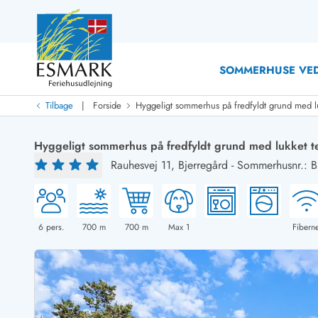
SOMMERHUSE VED
|
Tilbage
Forside
Hyggeligt sommerhus på fredfyldt grund med lu
Last Minute
Last minute
Hyggeligt sommerhus på fredfyldt grund med lukket t
Nyheder
Rauhesvej 11,
Bjerregård
-
Sommerhusnr.: 
Nyheder hos Esmark
Med swimmingpool
Sommerhuse med hund
Nyrenoverede sommerhuse
Sommerhuse
Sommerhuse med slutrengøring inklusive
Sommerhuse 
Sommerhuse tæt ved vandet
Sommerhuse 
6
pers.
700
m
700
m
Max 1
Fiberne
Sommerhuse med internet
Sommerhuse 
Nybyggede sommerhuse
Feriehuse 
Sommerhuse med sauna
Luksussomm
Røgfrie/ikke-ryger sommerhuse
Sommerhuse
Sommerhuse med udsigt
Sommerhuse 