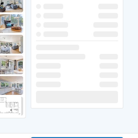
 Hede
ig
g
ge
de
it
and
sby