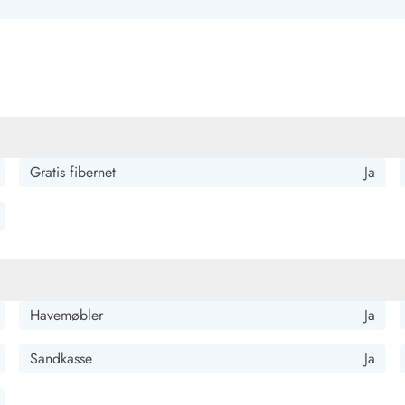
t igen. Det er kærligt indrettet, og der er tænkt på alt; der er
generede terrasse er fantastisk, hvis man har hunde, og desuden
ar en stor bruser, endda med hylde, og persiennerne er alle
Gratis fibernet
Ja
 senge. Fantastisk indeklima. Man føler sig straks hjemme.
Havemøbler
Ja
Sandkasse
Ja
ed. Den indhegnede terrasse er perfekt til de firbenede.