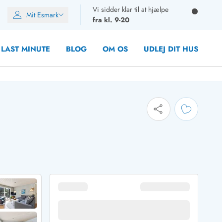
Vi sidder klar til at hjælpe
Mit Esmark
fra kl. 9-20
LAST MINUTE
BLOG
OM OS
UDLEJ DIT HUS
oner
oner
oner
rupper)
en
ien
ien
n