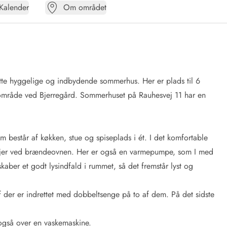
Kalender
Om området
tte hyggelige og indbydende sommerhus. Her er plads til 6
 område ved Bjerregård. Sommerhuset på Rauhesvej 11 har en
m består af køkken, stue og spiseplads i ét. I det komfortable
r jer ved brændeovnen. Her er også en varmepumpe, som I med
skaber et godt lysindfald i rummet, så det fremstår lyst og
 der er indrettet med dobbeltsenge på to af dem. På det sidste
også over en vaskemaskine.