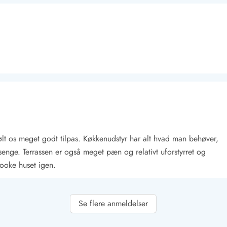
Kontakt Blåvand
Kontakt Vejers
Kontakt Henne
Kontakt Rømø
Kontakt
følt os meget godt tilpas. Køkkenudstyr har alt hvad man behøver,
nge. Terrassen er også meget pæn og relativt uforstyrret og
 booke huset igen.
Se flere anmeldelser