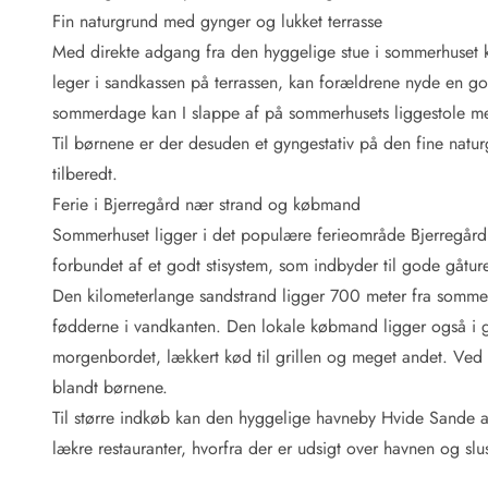
Fordele hos os
Fin naturgrund med gynger og lukket terrasse
Esmark Rejsecurity
Med direkte adgang fra den hyggelige stue i sommerhuset 
Esmark KidsVIP
Esmark VIP: Fordele og rabataftaler
leger i sandkassen på terrassen, kan forældrene nyde en g
Prisgaranti
sommerdage kan I slappe af på sommerhusets liggestole 
Ingen depositum
Til børnene er der desuden et gyngestativ på den fine natur
Gæsteanmeldelser
tilberedt.
Gratis WiFi i ferieområdet
Ferie i Bjerregård nær strand og købmand
Rabat
Sommerhuset ligger i det populære ferieområde Bjerregård,
We love people!
forbundet af et godt stisystem, som indbyder til gode gåture 
Fritidsaktiviteter
Den kilometerlange sandstrand ligger 700 meter fra somm
Esmark VIP partnerfordele
fødderne i vandkanten. Den lokale købmand ligger også i gå
Esmark KidsVIP
morgenbordet, lækkert kød til grillen og meget andet. Ved 
LEGOLAND® rabat
blandt børnene.
Ferie med børn
Til større indkøb kan den hyggelige havneby Hvide Sande a
Ferie med hund
Ferie ved stranden
lækre restauranter, hvorfra der er udsigt over havnen og slu
Naturoplevelser