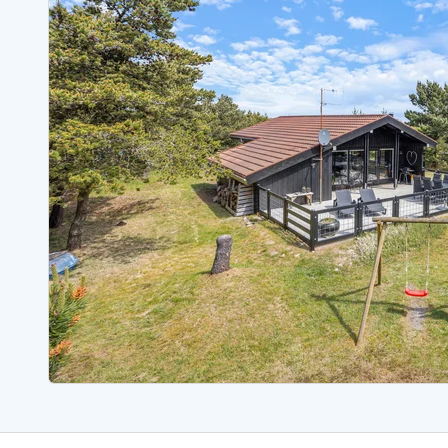
Sommerhuse med spa
Sommerhuse 
Sommerhuse med fredagsskift
Sommerhuse 
Sommerhuse med lørdagsskift
Sommerhuse 
Sommerhuse i Bjerregård
Sommerhuse i Blåvand
Sommerhuse i Hvi
Sommerhuse i Årgab
Sommerhuse
Sommerhuse i Arrild
Sommerhuse
Sommerhuse i Bjerregård
Sommerhuse 
Sommerhuse i Blåvand
Sommerhuse
Sommerhuse i Bork Havn
Sommerhus p
Sommerhuse i Fjand
Sommerhuse
Sommerhuse på Fanø
Sommerhuse
Sommerhuse i Grærup Strand
Sommerhuse
Sommerhuse i Haurvig
Sommerhuse
Esmark Rejsecurity
Esmark KidsVIP
Esmark VIP partnerfordele
Fordel
Praktiske informationer
Åbningstider og døgnvagt
Ankomst