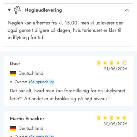
det brusende Vesterhav.
Nøgleudlevering
Feriehuset er energivenligt
I feriehuset er der flotte trælaminatgulve. Og for at holde
Nøglen kan afhentes fra kl. 15.00, men vi udleverer den
varmeomkostningerne så lave som muligt, er feriehuset godt
også gerne tidligere på dagen, hvis feriehuset er klar til
isoleret og udstyret med en varmepumpe.
indflytning før tid.
De lune sommeraftener kan i nyde over et køligt glas vin på
den overdækkede terrasse, mens i tilbereder middagen over
Gast
4.5 ud af 5
4.5 ud af 5
4.5 out of 5
21/06/2026
gasgrillen.
Deutschland
På tur til Hvide Sande
AI Oversat
(Se oprindelig)
Sommerhuset ligger blot 15 minutters kørsel fra den hyggelige
Det har alt, hvad man kan forestille sig for en ubekymret
havneby Hvide Sande, som byder på aktiviteter for hele
ferie"! Alt andet er at brokke sig på højt niveau "!
familien. Her kan I bl.a. afprøve diverse vandsportsaktiviteter,
shoppe og nyde lækker mad på en af de gode restauranter
Martin Einacker
5 ud af 5
eller caféer.
5 ud af 5
5 out of 5
30/05/2026
Deutschland
Til en dagstur kan I tage turen til Billund, hvor Legoland
AI Oversat
(Se oprindelig)