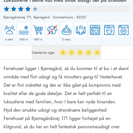
Luksusferie i dette hus med smuk udsigt tæt på stranden
Bjerregårdsvej 171,
Bjerregård
-
Sommerhusnr.: B2551
6
pers.
600
m
450
m
2
pers.
Gæsterne siger
5 ud af 5
Feriehuset ligger i Bjerregård, så du kommer til at bo i et skønt
område med flot udsigt og få minutters gang til Vesterhavet.
Det er flot indrettet og der er ikke gået på kompromis med
kvalitet eller de gode detaljer. Det er helt perfekt til en
luksusferie med familien, hvor I bare kan nyde hinanden.
Nyd den smukke udsigt og strandnære beliggenhed
Feriehuset på Bjerregårdsvej 171 ligger forhøjet på en
klitgrund, så du har en helt fantastisk panoramaudsigt over