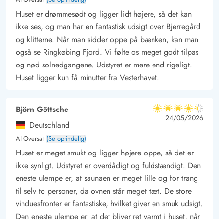
selvfølgelig vil være på programmet - Et hit blandt både store
Huset er drømmesødt og ligger lidt højere, så det kan
og små legebørn.
ikke ses, og man har en fantastisk udsigt over Bjerregård
og klitterne. Når man sidder oppe på bænken, kan man
også se Ringkøbing Fjord. Vi følte os meget godt tilpas
og nød solnedgangene. Udstyret er mere end rigeligt.
Huset ligger kun få minutter fra Vesterhavet.
Björn Göttsche
4.5 ud af 5
4.5 ud af 5
4.5 out of 5
24/05/2026
Deutschland
AI Oversat
(Se oprindelig)
Huset er meget smukt og ligger højere oppe, så det er
ikke synligt. Udstyret er overdådigt og fuldstændigt. Den
eneste ulempe er, at saunaen er meget lille og for trang
til selv to personer, da ovnen står meget tæt. De store
vinduesfronter er fantastiske, hvilket giver en smuk udsigt.
Den eneste ulempe er, at det bliver ret varmt i huset, når