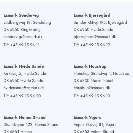
Esmark Søndervig
Esmark Bjerregård
Lodbergsvej 18, Søndervig
Sønder Klitvej 195, Bjerregård
DK-6950 Ringkøbing
DK-6960 Hvide Sande
sondervig@esmark.dk
bjerregaard@esmark.dk
Tlf:
+45 69 15 96 11
Tlf:
+45 69 15 96 12
Esmark Hvide Sande
Esmark Houstrup
Kirkevej 6, Hvide Sande
Houstrup Strandvej 4, Houstrup
DK-6960 Hvide Sande
DK-6830 Nørre Nebel
hvidesande@esmark.dk
houstrup@esmark.dk
Tlf:
+45 69 15 96 20
Tlf:
+45 69 15 96 13
Esmark Henne Strand
Esmark Vejers
Strandvejen 422, Henne Strand
Vejers Havvej 81, Vejers
DK-6854 Henne
DK-6853 Vejers Strand