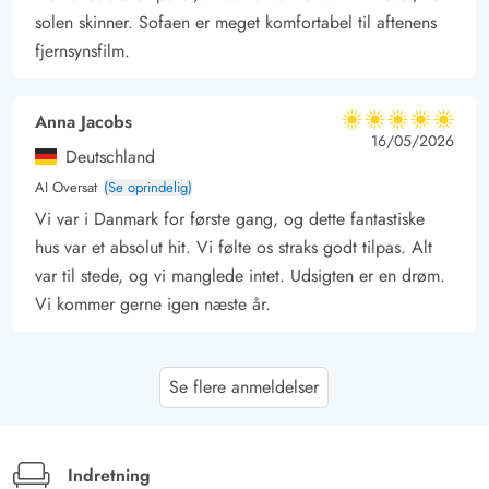
solen skinner. Sofaen er meget komfortabel til aftenens
fjernsynsfilm.
Anna Jacobs
5 ud af 5
5 ud af 5
5 out of 5
16/05/2026
Deutschland
AI Oversat
(Se oprindelig)
Vi var i Danmark for første gang, og dette fantastiske
hus var et absolut hit. Vi følte os straks godt tilpas. Alt
var til stede, og vi manglede intet. Udsigten er en drøm.
Vi kommer gerne igen næste år.
Gast
5 ud af 5
Se flere anmeldelser
5 ud af 5
5 out of 5
18/04/2026
Deutschland
AI Oversat
(Se oprindelig)
Dejligt sommerhus til velvære, det var meget rent,
Indretning