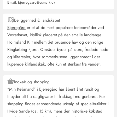
Email:
bjerregaard@esmark.dk
Desværre kunne vi ikke bruge den ene, da døren
manglede. Ellers et meget smukt hus. Godt køkkenudstyr.
Udsigten er vidunderlig. Vi ville gerne anbefale huset
Beliggenhed & landskabet
videre.
Bjerregård
er et af de mest populære ferieområder ved
Response from Esmark:
(10/07/2025)
Vesterhavet, idyllisk placeret på den smalle landtange
Brusekabinen blev udskiftet i juli 2025, så I kan bruge
Holmsland Klit mellem det brusende hav og den rolige
begge badeværelser.
Ringkøbing Fjord. Området byder på store, fredede hede-
og klitarealer, hvor sommerhusene ligger spredt i det
Gast
kuperede klitlandskab, ofte kun et stenkast fra vandet.
5 ud af 5
5 ud af 5
5 out of 5
12/04/2025
Deutschland
AI Oversat
(Se oprindelig)
Indkøb og shopping
Et fantastisk hus til afslapning og fornyelse. Fantastisk
"Min Købmand" i Bjerregård har åbent året rundt og
køkkenudstyr, flot indretning af værelserne, mange
tilbyder alt fra dagligvarer til friskbagt morgenbrød. For
brætspil til rådighed. Smuk udsigt fra en forhøjning ved
shopping findes et spændende udvalg af specialbutikker i
huset over ferieområdet også i retning af klitterne.
Hvide Sande
(ca. 15 km), mens den historiske købstad