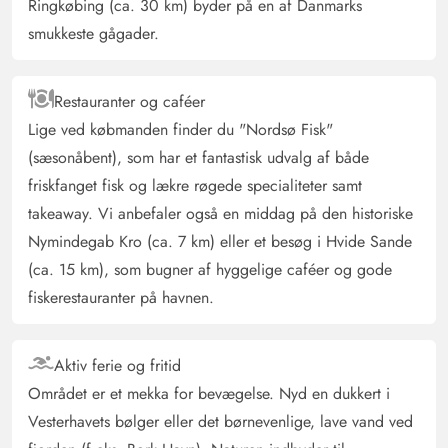
Ringkøbing (ca. 30 km) byder på en af Danmarks
Ingrid Veit
smukkeste gågader.
5 ud af 5
5 ud af 5
5 out of 5
15/03/2025
Deutschland
AI Oversat
(Se oprindelig)
Restauranter og caféer
Et perfekt hus med en meget smuk udsigt og alle
Lige ved købmanden finder du "Nordsø Fisk"
faciliteter, som beskrevet i annoncen!
(sæsonåbent), som har et fantastisk udvalg af både
friskfanget fisk og lækre røgede specialiteter samt
Jörg Beck
takeaway. Vi anbefaler også en middag på den historiske
5 ud af 5
5 ud af 5
5 out of 5
21/01/2025
Deutschland
Nymindegab Kro (ca. 7 km) eller et besøg i Hvide Sande
AI Oversat
(Se oprindelig)
(ca. 15 km), som bugner af hyggelige caféer og gode
Sommerhuset er godt udstyret og indbyder til afslapning.
fiskerestauranter på havnen.
Vi var der en uge i januar, og det var ren afslapning.
Bør alle prøve
Aktiv ferie og fritid
Området er et mekka for bevægelse. Nyd en dukkert i
Silke Wiezorek
5 ud af 5
Vesterhavets bølger eller det børnevenlige, lave vand ved
5 ud af 5
5 out of 5
14/12/2024
Deutschland