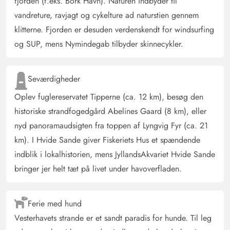
fjorden (f.eks. Bork Havn). Naturen indbyder til
AI Oversat
(Se oprindelig)
vandreture, ravjagt og cykelture ad naturstien gennem
Vi følte os godt tilpas fra første minut. Dette hus er
klitterne. Fjorden er desuden verdenskendt for windsurfing
perfekt. Efter to uger ville vi gerne have blevet længere.
og SUP, mens Nymindegab tilbyder skinnecykler.
Alt, hvad man behøver for at have det godt, var til stede.
Køkkenudstyret var i top.
Seværdigheder
Oplev fuglereservatet Tipperne (ca. 12 km), besøg den
Ingrid Veit
5 ud af 5
5 ud af 5
5 out of 5
25/11/2024
historiske strandfogedgård Abelines Gaard (8 km), eller
Deutschland
nyd panoramaudsigten fra toppen af Lyngvig Fyr (ca. 21
AI Oversat
(Se oprindelig)
km). I Hvide Sande giver Fiskeriets Hus et spændende
Et feriehus, som beskrevet online! Rent, hygge indrettet,
indblik i lokalhistorien, mens JyllandsAkvariet Hvide Sande
med alle bekvemmeligheder! Udsigten til naturen er
bringer jer helt tæt på livet under havoverfladen.
betagende!
Ferie med hund
Jula Helmke
5 ud af 5
5 ud af 5
5 out of 5
09/11/2024
Vesterhavets strande er et sandt paradis for hunde. Til leg
Deutschland