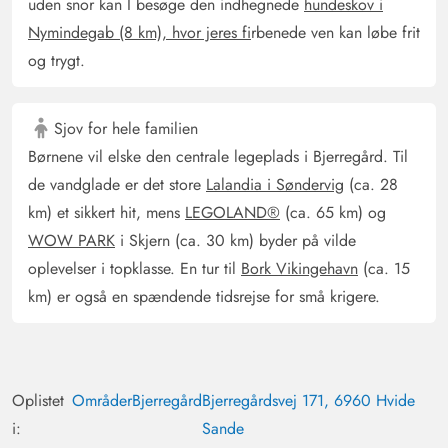
uden snor kan I besøge den indhegnede
hundeskov i
AI Oversat
(Se oprindelig)
Nymindegab (8 km), hvor jeres fi
rbenede ven kan løbe frit
Moderne hus, der samtidig er stilfuldt og hyggeligt.
og trygt.
Super indrettet, alt hvad man har brug for er der. Møbler
og udstyr er i super stand. Huset ligger hævet, så man
har en dejlig udsigt over de andre huse og klitterne i
Sjov for hele familien
baggrunden. Vi havde en fantastisk tid!
Børnene vil elske den centrale legeplads i Bjerregård. Til
de vandglade er det store
Lalandia i Søndervig
(ca. 28
km) et sikkert hit, mens
LEGOLAND®
(ca. 65 km) og
Björn Göttsche
5 ud af 5
5 ud af 5
5 out of 5
16/10/2024
WOW PARK
i Skjern (ca. 30 km) byder på vilde
Deutschland
oplevelser i topklasse. En tur til
Bork Vikingehavn
(ca. 15
AI Oversat
(Se oprindelig)
km) er også en spændende tidsrejse for små krigere.
Huset er super integreret i omgivelserne, ikke synligt og
perfekt til at nyde dagen.
Gast
Oplistet
Områder
Bjerregård
Bjerregårdsvej 171, 6960 Hvide
5 ud af 5
5 ud af 5
5 out of 5
12/10/2024
Deutschland
i:
Sande