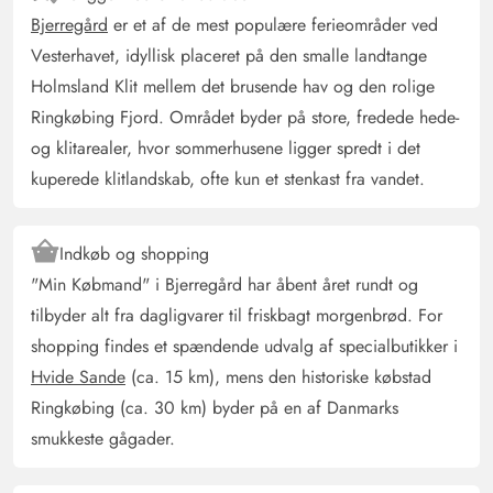
hundene. Vi nød virkelig den vidunderlige udsigt over
Bjerregård
er et af de mest populære ferieområder ved
klitområdet og den korte vej til stranden. Ligesom de
Vesterhavet, idyllisk placeret på den smalle landtange
mange gåture. Vi havde en vidunderlig tid!
Holmsland Klit mellem det brusende hav og den rolige
Ringkøbing Fjord. Området byder på store, fredede hede-
Iris Hesse
og klitarealer, hvor sommerhusene ligger spredt i det
4 ud af 5
4 ud af 5
4 out of 5
29/11/2024
kuperede klitlandskab, ofte kun et stenkast fra vandet.
Deutschland
AI Oversat
(Se oprindelig)
Huset var i orden. Skydedøren i vinterhaven var defekt,
Indkøb og shopping
så man ikke kunne åbne den. Det generede os dog ikke,
"Min Købmand" i Bjerregård har åbent året rundt og
da vejret alligevel ikke tillod det.
tilbyder alt fra dagligvarer til friskbagt morgenbrød. For
shopping findes et spændende udvalg af specialbutikker i
Cordula Maletzki
Hvide Sande
(ca. 15 km), mens den historiske købstad
5 ud af 5
5 ud af 5
5 out of 5
02/11/2024
Ringkøbing (ca. 30 km) byder på en af Danmarks
Deutschland
smukkeste gågader.
AI Oversat
(Se oprindelig)
3 stjerner?? Seriøst? Ikke i mit liv. For mig mindst 4+