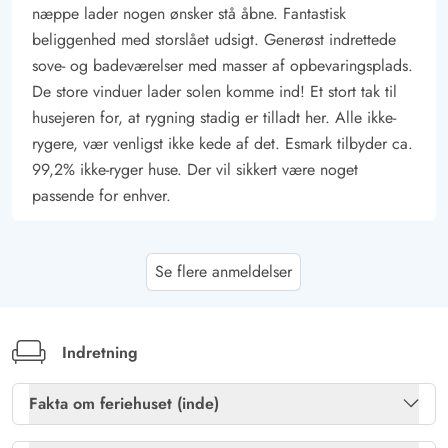
næppe lader nogen ønsker stå åbne. Fantastisk
beliggenhed med storslået udsigt. Generøst indrettede
sove- og badeværelser med masser af opbevaringsplads.
De store vinduer lader solen komme ind! Et stort tak til
husejeren for, at rygning stadig er tilladt her. Alle ikke-
rygere, vær venligst ikke kede af det. Esmark tilbyder ca.
99,2% ikke-ryger huse. Der vil sikkert være noget
passende for enhver.
Ralf Vieren
5 ud af 5
Se flere anmeldelser
5 ud af 5
5 out of 5
29/12/2025
Deutschland
AI Oversat
(Se oprindelig)
Perfekt beliggenhed, godt og moderne udstyret, meget
Indretning
hyggeligt og godt opdelt, ubeskrivelig panoramaudsigt,
fuldt indhegnet
Fakta om feriehuset (inde)
Brændeovn
Ja