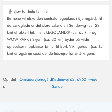
Gast
4.5 ud af 5
4.5 ud af 5
4.5 out of 5
25/08/2024
Deutschland
Sjov for hele familien
AI Oversat
(Se oprindelig)
Børnene vil elske den centrale legeplads i Bjerregård. Til
dejtligt hus i fantastisk beliggenhed!
de vandglade er det store
Lalandia i Søndervig
(ca. 28
km) et sikkert hit, mens
LEGOLAND®
(ca. 65 km) og
WOW PARK
i Skjern (ca. 30 km) byder på vilde
oplevelser i topklasse. En tur til
Bork Vikingehavn
(ca. 15
km) er også en spændende tidsrejse for små krigere.
Oplistet
Områder
Bjerregård
Kirstinevej 62, 6960 Hvide
i:
Sande