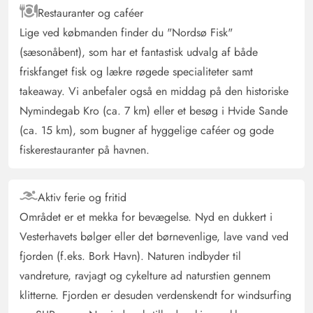
stjerner. Sådan et genialt hus. Jeg har aldrig følt mig så
Restauranter og caféer
godt tilpas i noget hus som i dette. Ruminddelingen er
Lige ved købmanden finder du "Nordsø Fisk"
fantastisk. Gulvvarmen genial. Hele pakken stemmer
(sæsonåbent), som har et fantastisk udvalg af både
bare. Vi har allerede været i nogle huse, men dette var
friskfanget fisk og lækre røgede specialiteter samt
virkelig nummer 1. Og så denne panoramiske udsigt.
takeaway. Vi anbefaler også en middag på den historiske
Simpelthen fantastisk! Tak
Nymindegab Kro (ca. 7 km) eller et besøg i Hvide Sande
(ca. 15 km), som bugner af hyggelige caféer og gode
Gast
4.5 ud af 5
fiskerestauranter på havnen.
4.5 ud af 5
4.5 out of 5
28/10/2024
Deutschland
AI Oversat
(Se oprindelig)
Aktiv ferie og fritid
Velholdt sommerhus i smuk beliggenhed med udsigt
Området er et mekka for bevægelse. Nyd en dukkert i
over heden.
Vesterhavets bølger eller det børnevenlige, lave vand ved
fjorden (f.eks. Bork Havn). Naturen indbyder til
Ralf Vieren
5 ud af 5
vandreture, ravjagt og cykelture ad naturstien gennem
5 ud af 5
5 out of 5
14/10/2024
Deutschland
klitterne. Fjorden er desuden verdenskendt for windsurfing
AI Oversat
(Se oprindelig)