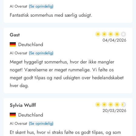
AI Oversat
(Se oprindelig)
mod nord, er her også mulighed for en dejlig udflugt rundt
Fantastisk sommerhus med særlig udsigt.
omkring Ringkøbing Fjord. Her er både større og mindre byer
samt landsbyer at besøge med købstads- eller havnemiljø.
Gast
4 ud af 5
4 ud af 5
4 out of 5
04/04/2026
Deutschland
AI Oversat
(Se oprindelig)
Meget hyggeligt sommerhus, hvor der ikke mangler
noget! Værelserne er meget rummelige. Vi følte os
meget godt tilpas og nød udsigten over hedelandskabet
hver dag.
Sylvia Wulff
4.5 ud af 5
4.5 ud af 5
4.5 out of 5
20/03/2026
Deutschland
AI Oversat
(Se oprindelig)
Et skønt hus, hvor vi straks følte os godt tilpas, og som