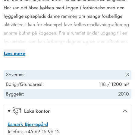
Her kan det åbne køkken med kogeø i forbindelse med den
hyggelige spiseplads danne rammen om mange forskellige
aktiviteter. I kan for eksempel lave fælles madlavningsaften og
anrette buffet på kogeøen. Fra alrummet er der udgang til en
lys udestue, som kan forlænge dagene og de sene aftentimer.
I opholdsstuen kan man hygge sig med en god bog i den
Læs mere
komfortable sofa, se en film eller nyde en night-cap i
lænestolene ved vinduet. Tænd op i brændeovnen, hvis det er
Soverum:
3
en smule køligt udenfor, det øger hyggen og
feriefornemmelsen.
Bolig-/Grundareal:
118 / 1200 m²
Der er 2 soveværelser med dobbeltsenge og 1 soveværelse
Byggeår:
2010
med 2 enkeltsenge, hvor I kan hvile godt ud i den friske
vesterhavsluft.
Lokalkontor
De 2 badeværelser med gulvvarme og brusekabine betyder, at
Esmark Bjerregård
I ikke behøver at stå i kø til morgenbadet, og det ene har sin
Telefon: +45 69 15 96 12
egen wellnessafdeling med spa og sauna. Der er både