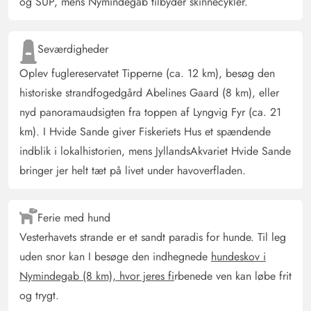
og SUP, mens Nymindegab tilbyder skinnecykler.
Meget veludstyret hus med fantastisk vinterhave. Store
glasflader giver en fantastisk udsigt og opvarmer huset
Seværdigheder
ved solindstråling selv uden varme. Perfekt beliggenhed,
da man har direkte uhindret adgang til klitterne (perfekt
Oplev fuglereservatet Tipperne (ca. 12 km), besøg den
med hund). Husets tilstand er meget god, selv hvis nogle
historiske strandfogedgård Abelines Gaard (8 km), eller
møbler fremstår slidte grundet sollys på
nyd panoramaudsigten fra toppen af Lyngvig Fyr (ca. 21
læderoverfladerne. TV, wifi meget moderne. Ovn som
km). I Hvide Sande giver Fiskeriets Hus et spændende
ny. Samlet set super. Vi kommer igen næste år.
indblik i lokalhistorien, mens JyllandsAkvariet Hvide Sande
bringer jer helt tæt på livet under havoverfladen.
Gast
5 ud af 5
5 ud af 5
5 out of 5
05/10/2024
Deutschland
Ferie med hund
AI Oversat
(Se oprindelig)
Vesterhavets strande er et sandt paradis for hunde. Til leg
Et smukt sommerhus, som er meget rent og godt
uden snor kan I besøge den indhegnede
hundeskov i
udstyret.
Nymindegab (8 km), hvor jeres fi
rbenede ven kan løbe frit
og trygt.