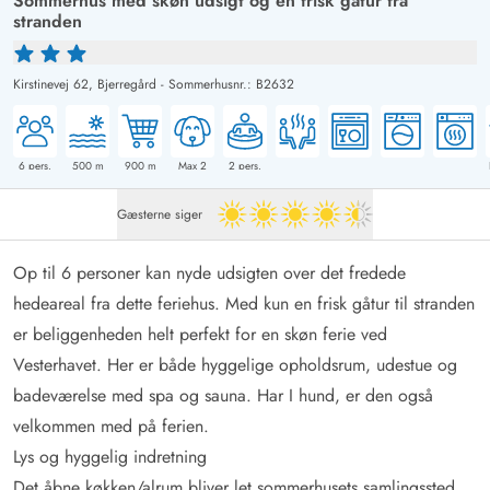
Sommerhus med skøn udsigt og en frisk gåtur fra
stranden
Kirstinevej 62,
Bjerregård
-
Sommerhusnr.: B2632
6
pers.
500
m
900
m
Max 2
2
pers.
Gæsterne siger
4.5 ud af 5
Op til 6 personer kan nyde udsigten over det fredede
hedeareal fra dette feriehus. Med kun en frisk gåtur til stranden
er beliggenheden helt perfekt for en skøn ferie ved
Vesterhavet. Her er både hyggelige opholdsrum, udestue og
badeværelse med spa og sauna. Har I hund, er den også
velkommen med på ferien.
Lys og hyggelig indretning
Det åbne køkken/alrum bliver let sommerhusets samlingssted.