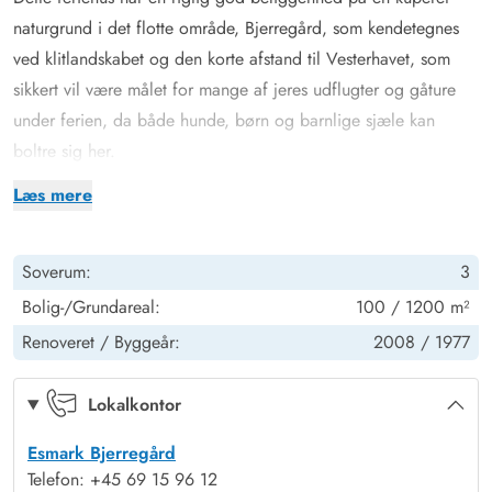
naturgrund i det flotte område,
Bjerregård
, som kendetegnes
ved klitlandskabet og den korte afstand til
Vesterhavet
, som
sikkert vil være målet for mange af jeres udflugter og gåture
under ferien, da både
hunde
,
børn
og barnlige sjæle kan
boltre sig her.
Feriehuset fremstår lyst og rummeligt, så I alle kan være samlet
Læs mere
i den hyggelige stue med brændeovn, hvorfra der også er helt
åbent til køkkenet, så “kokken” også kan være med i
Soverum:
3
fællesskabet, når måltiderne forberedes.
På de køligere dage indbyder sofahjørnet til indendørs hygge,
Bolig-/Grundareal:
100 / 1200 m²
evt. med en god bog foran den knitrende ild i brændeovnen.
Renoveret /
Byggeår:
2008 /
1977
Derudover er indretningen og faciliteterne god og
gennemtænkt, så I har det bedste grundlag for en vellykket
Lokalkontor
ferie.
Esmark Bjerregård
Sommerhusets 6 sovepladser fordeler sig på 3 værelser, hvoraf
Telefon: +45 69 15 96 12
der er 2 med dobbeltseng. Det sidste værelse er indrettet med