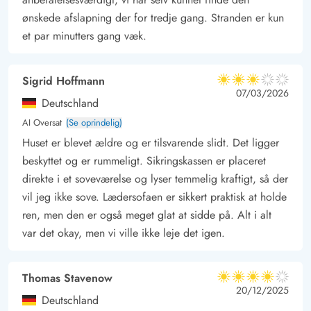
ønskede afslapning der for tredje gang. Stranden er kun
en lille wellness-afdeling med både
sauna
og
spabad
, hvor I
et par minutters gang væk.
rigtig kan forkæle jer selv med afslapning til både krop og
sjæl. Så tænd et par stearin lys, åben en god flaske vin og sæt
jer godt til rette, så hverdagens spændinger forlader kroppen.
Sigrid Hoffmann
3 ud af 5
3 ud af 5
3 out of 5
07/03/2026
Deutschland
AI Oversat
(Se oprindelig)
Huset er blevet ældre og er tilsvarende slidt. Det ligger
beskyttet og er rummeligt. Sikringskassen er placeret
direkte i et soveværelse og lyser temmelig kraftigt, så der
vil jeg ikke sove. Lædersofaen er sikkert praktisk at holde
ren, men den er også meget glat at sidde på. Alt i alt
var det okay, men vi ville ikke leje det igen.
Thomas Stavenow
4 ud af 5
4 ud af 5
4 out of 5
20/12/2025
Deutschland