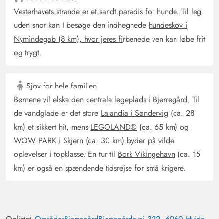
føntørrer er til stede. Kun bruseforhænget var noget
Vesterhavets strande er et sandt paradis for hunde. Til leg
irriterende, da det altid klæbede til benene. Dette er dog
uden snor kan I besøge den indhegnede
hundeskov i
brok på et højere niveau. Vi har fra første øjeblik følt os
Nymindegab (8 km), hvor jeres fi
rbenede ven kan løbe frit
meget godt tilpas!
og trygt.
Sjov for hele familien
Børnene vil elske den centrale legeplads i Bjerregård. Til
de vandglade er det store
Lalandia i Søndervig
(ca. 28
km) et sikkert hit, mens
LEGOLAND®
(ca. 65 km) og
WOW PARK
i Skjern (ca. 30 km) byder på vilde
oplevelser i topklasse. En tur til
Bork Vikingehavn
(ca. 15
km) er også en spændende tidsrejse for små krigere.
Oplistet
Områder
Bjerregård
Bjerregårdsvej 322, 6960 Hvide