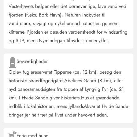
Vesterhavets bølger eller det børnevenlige, lave vand ved
fjorden (f.eks. Bork Havn). Naturen indbyder til
Ilse Kremer
4.5 ud af 5
vandreture, ravjagt og cykelture ad naturstien gennem
4.5 ud af 5
4.5 out of 5
02/09/2024
Deutschland
klitterne. Fjorden er desuden verdenskendt for windsurfing
AI Oversat
(Se oprindelig)
og SUP, mens Nymindegab tilbyder skinnecykler.
Sommerhuset har fuldt ud levet op til vores
forventninger. Vi har følt os meget godt tilpas. Der er
Seværdigheder
tilstrækkelige sovepladser. Vi valgte dog den meget
behagelige, elektronisk justerbare seng. Den separate
Oplev fuglereservatet Tipperne (ca. 12 km), besøg den
toilet med håndvask var også meget behagelig. Da det
historiske strandfogedgård Abelines Gaard (8 km), eller
var lidt koldere nogle dage under vores ferie, har vi
nyd panoramaudsigten fra toppen af Lyngvig Fyr (ca. 21
også benyttet saunaen. Alt fungerede perfekt. Vi har
km). I Hvide Sande giver Fiskeriets Hus et spændende
også nydt de mange siddepladser ved huset. Da huset
indblik i lokalhistorien, mens JyllandsAkvariet Hvide Sande
ligger lidt lavt, sad vi altid i læ for vinden og kunne
bringer jer helt tæt på livet under havoverfladen.
sidde ugeneret. Om morgenen i solen eller om
eftermiddagen i skyggen. Køkkenet er perfekt udstyret.
Alt er til stede. Det samme i badeværelset. Selv en
Ferie med hund