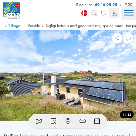
Ring til os:
69 16 95 95
(kl. 9-20)
|
Tilbage
Forside
Dejligt feriehus med gode terrasser, spa og sauna, tæt på
1 / 32