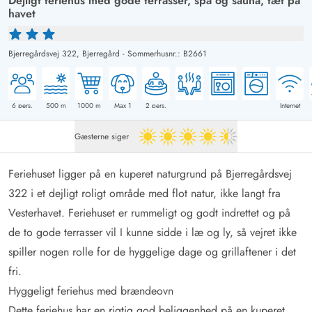
Dejligt feriehus med gode terrasser, spa og sauna, tæt på
havet
Bjerregårdsvej 322,
Bjerregård
-
Sommerhusnr.: B2661
6
pers.
500
m
1000
m
Max 1
2
pers.
Internet
Gæsterne siger
4.5 ud af 5
Feriehuset ligger på en kuperet naturgrund på Bjerregårdsvej
322 i et dejligt roligt område med flot natur, ikke langt fra
Vesterhavet. Feriehuset er rummeligt og godt indrettet og på
de to gode terrasser vil I kunne sidde i læ og ly, så vejret ikke
spiller nogen rolle for de hyggelige dage og grillaftener i det
fri.
Hyggeligt feriehus med brændeovn
Dette feriehus har en rigtig god beliggenhed på en kuperet