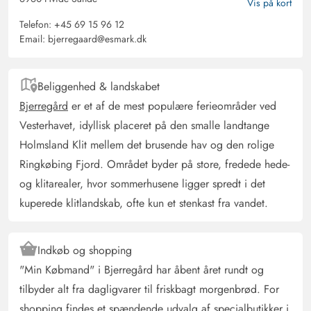
Vis på kort
Telefon:
+45 69 15 96 12
Email:
bjerregaard@esmark.dk
Martin Kejser
4 ud af 5
4 ud af 5
4 out of 5
15/02/2025
Danmark
Veludstyret køkken, velbeliggende og med rigeligt med
Beliggenhed & landskabet
sovepladser.
Bjerregård
er et af de mest populære ferieområder ved
Vesterhavet, idyllisk placeret på den smalle landtange
Holmsland Klit mellem det brusende hav og den rolige
Peter und Ursula Plaggenmeier
4 ud af 5
4 ud af 5
4 out of 5
18/11/2024
Ringkøbing Fjord. Området byder på store, fredede hede-
Deutschland
og klitarealer, hvor sommerhusene ligger spredt i det
AI Oversat
(Se oprindelig)
kuperede klitlandskab, ofte kun et stenkast fra vandet.
Meget dejligt hus. Vi har følt os meget velkomne.
Indkøb og shopping
Antje Schlüter
4 ud af 5
4 ud af 5
4 out of 5
04/11/2024
"Min Købmand" i Bjerregård har åbent året rundt og
Deutschland
tilbyder alt fra dagligvarer til friskbagt morgenbrød. For
AI Oversat
(Se oprindelig)
shopping findes et spændende udvalg af specialbutikker i