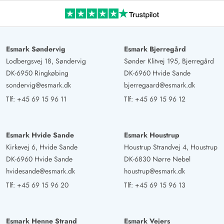
Esmark Søndervig
Esmark Bjerregård
Lodbergsvej 18, Søndervig
Sønder Klitvej 195, Bjerregård
DK-6950 Ringkøbing
DK-6960 Hvide Sande
sondervig@esmark.dk
bjerregaard@esmark.dk
Tlf:
+45 69 15 96 11
Tlf:
+45 69 15 96 12
Esmark Hvide Sande
Esmark Houstrup
Kirkevej 6, Hvide Sande
Houstrup Strandvej 4, Houstrup
DK-6960 Hvide Sande
DK-6830 Nørre Nebel
hvidesande@esmark.dk
houstrup@esmark.dk
Tlf:
+45 69 15 96 20
Tlf:
+45 69 15 96 13
Esmark Henne Strand
Esmark Vejers