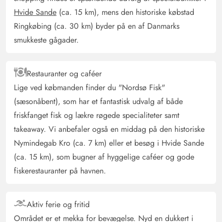
Huset er hyggeligt og godt indrettet. Vores teenagere
Hvide Sande
(ca. 15 km), mens den historiske købstad
elskede det ekstra hus og også placeringen af huset er
Ringkøbing (ca. 30 km) byder på en af Danmarks
fantastisk. Forældresoveværelset er rigtig stort, og der er
smukkeste gågader.
plads til barnesenge. Super! Hvis det havde været ledigt
næste ferie, ville vi have booket det igen.
Restauranter og caféer
Lige ved købmanden finder du "Nordsø Fisk"
Gudrun und Jürgen Frisch
5 ud af 5
5 ud af 5
5 out of 5
12/10/2024
(sæsonåbent), som har et fantastisk udvalg af både
Deutschland
friskfanget fisk og lækre røgede specialiteter samt
AI Oversat
(Se oprindelig)
takeaway. Vi anbefaler også en middag på den historiske
Meget hyggelig indretning. Udstyr i køkkenet er komplet.
Nymindegab Kro (ca. 7 km) eller et besøg i Hvide Sande
Beliggenheden af huset er fantastisk.
(ca. 15 km), som bugner af hyggelige caféer og gode
fiskerestauranter på havnen.
Gast
5 ud af 5
5 ud af 5
5 out of 5
14/09/2024
Deutschland
Aktiv ferie og fritid
AI Oversat
(Se oprindelig)
Området er et mekka for bevægelse. Nyd en dukkert i
Med den nye spiseplads har huset vundet.