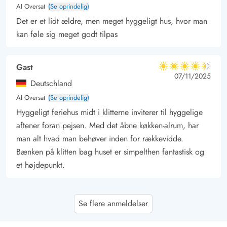
AI Oversat
(Se oprindelig)
Det er et lidt ældre, men meget hyggeligt hus, hvor man
kan føle sig meget godt tilpas
Gast
4.5 ud af 5
4.5 ud af 5
4.5 out of 5
07/11/2025
Deutschland
AI Oversat
(Se oprindelig)
Hyggeligt feriehus midt i klitterne inviterer til hyggelige
aftener foran pejsen. Med det åbne køkken-alrum, har
man alt hvad man behøver inden for rækkevidde.
Bænken på klitten bag huset er simpelthen fantastisk og
et højdepunkt.
Ines Heidel
5 ud af 5
Se flere anmeldelser
5 ud af 5
5 out of 5
04/11/2025
Deutschland