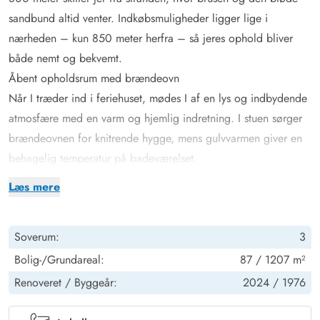
sandbund altid venter. Indkøbsmuligheder ligger lige i
nærheden – kun 850 meter herfra – så jeres ophold bliver
både nemt og bekvemt.
Åbent opholdsrum med brændeovn
Når I træder ind i feriehuset, mødes I af en lys og indbydende
atmosfære med en varm og hjemlig indretning. I stuen sørger
brændeovnen for knitrende hygge, mens gulvvarmen giver en
behagelig temperatur på badeværelset.
Det åbne køkken er fuldt udstyret, så I kan tilberede lækre
Læs mere
måltider sammen og nyde dem ved spisebordet i hyggeligt
samvær. Opvaskemaskinen klarer nemt opvasken bagefter, så I
Soverum:
3
kan bruge aftenen på afslapning fremfor praktiske gøremål.
3 hyggelige soveværelser, ét med dobbeltseng og 4
Bolig-/Grundareal:
87 / 1207 m²
enkeltsenge, giver jer både fleksibilitet og komfort, så alle
Renoveret /
Byggeår:
2024 /
1976
finder deres eget lille fristed. Efter en dag på stranden kan I
glæde jer til en tur i saunaen – det perfekte sted at slappe af