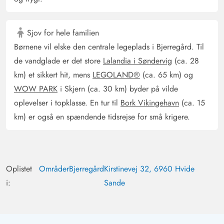
Sjov for hele familien
Børnene vil elske den centrale legeplads i Bjerregård. Til
de vandglade er det store
Lalandia i Søndervig
(ca. 28
km) et sikkert hit, mens
LEGOLAND®
(ca. 65 km) og
WOW PARK
i Skjern (ca. 30 km) byder på vilde
oplevelser i topklasse. En tur til
Bork Vikingehavn
(ca. 15
km) er også en spændende tidsrejse for små krigere.
Oplistet
Områder
Bjerregård
Kirstinevej 32, 6960 Hvide
i:
Sande