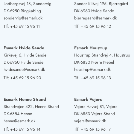
Lodbergsvej 18, Søndervig
Sønder Klitvej 195, Bjerregård
DK-6950 Ringkøbing
DK-6960 Hvide Sande
sondervig@esmark.dk
bjerregaard@esmark.dk
Tlf:
+45 69 15 96 11
Tlf:
+45 69 15 96 12
Esmark Hvide Sande
Esmark Houstrup
Kirkevej 6, Hvide Sande
Houstrup Strandvej 4, Houstrup
DK-6960 Hvide Sande
DK-6830 Nørre Nebel
hvidesande@esmark.dk
houstrup@esmark.dk
Tlf:
+45 69 15 96 20
Tlf:
+45 69 15 96 13
Esmark Henne Strand
Esmark Vejers
Strandvejen 422, Henne Strand
Vejers Havvej 81, Vejers
DK-6854 Henne
DK-6853 Vejers Strand
henne@esmark.dk
vejers@esmark.dk
Tlf:
+45 69 15 96 14
Tlf:
+45 69 15 96 17