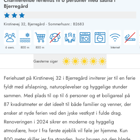
Charmerende feriehus til 6 personer med sauna i
Bjerregård
Kirstinevej 32,
Bjerregård
-
Sommerhusnr.: B2683
6
pers.
800
m
850
m
Internet
Gæsterne siger
5 ud af 5
Feriehuset på Kirstinevej 32 i Bjerregård inviterer jer til en ferie
fyldt med afslapning, naturoplevelser og hyggelige stunder
sammen. Med plads til op til 6 personer og et boligareal på
87 kvadratmeter er det ideelt til både familier og venner, der
ønsker at nyde ferien ved den jyske vestkyst i fulde drag.
Renoveringen i 2024 sikrer en moderne og hyggelig
atmosfære, hvor I fra første øjeblik vil føle jer hjemme. Kun
800 meter skiller jer fra stranden, hvor brusen og den bløde