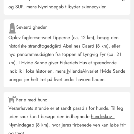
og SUP, mens Nymindegab tilbyder skinnecykler.
Seværdigheder
Oplev fuglereservatet Tipperne (ca. 12 km), besøg den
historiske strandfogedgård Abelines Gaard (8 km), eller
nyd panoramaudsigten fra toppen af Lyngvig Fyr (ca. 21
km). I Hvide Sande giver Fiskeriets Hus et spændende
indblik i lokalhistorien, mens JyllandsAkvariet Hvide Sande
bringer jer helt tæt på livet under havoverfladen.
Ferie med hund
Vesterhavets strande er et sandt paradis for hunde. Til leg
uden snor kan I besøge den indhegnede
hundeskov i
Nymindegab (8 km), hvor jeres fi
rbenede ven kan løbe frit
og trygt.