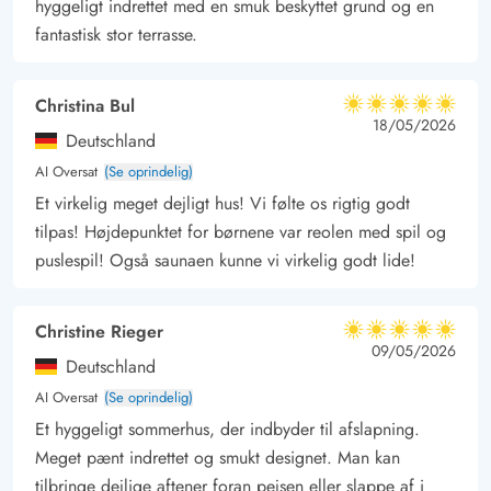
hyggeligt indrettet med en smuk beskyttet grund og en
vandkanten, samle muslinger eller bare lade vinden ruske i
fantastisk stor terrasse.
håret. Området er ideelt til både cykel- og vandreture, men
giver også plads til stille stunder midt i naturen. Stranden
Christina Bul
5 ud af 5
ligger kun få minutter væk, så I kan altid hoppe i vandet eller
5 ud af 5
5 out of 5
18/05/2026
Deutschland
mærke sandet mellem tæerne.
AI Oversat
(Se oprindelig)
Bjerregård er også et godt udgangspunkt for udflugter, både
Et virkelig meget dejligt hus! Vi følte os rigtig godt
på cykel og i bil. Tag en tur til fiskerbyen Hvide Sande, kun 17
tilpas! Højdepunktet for børnene var reolen med spil og
kilometer fra Bjerregård. Her finder I små hyggelige
puslespil! Også saunaen kunne vi virkelig godt lide!
restauranter, lokale butikker og naturligvis det klassiske danske
softice, som hele familien kan nyde.
Christine Rieger
5 ud af 5
5 ud af 5
5 out of 5
09/05/2026
Deutschland
AI Oversat
(Se oprindelig)
Et hyggeligt sommerhus, der indbyder til afslapning.
Meget pænt indrettet og smukt designet. Man kan
tilbringe dejlige aftener foran pejsen eller slappe af i