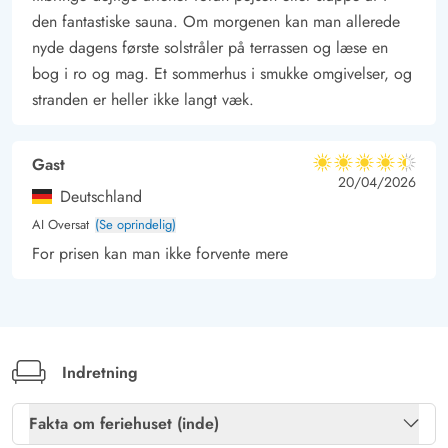
den fantastiske sauna. Om morgenen kan man allerede
nyde dagens første solstråler på terrassen og læse en
bog i ro og mag. Et sommerhus i smukke omgivelser, og
stranden er heller ikke langt væk.
Gast
4.5 ud af 5
4.5 ud af 5
4.5 out of 5
20/04/2026
Deutschland
AI Oversat
(Se oprindelig)
For prisen kan man ikke forvente mere
Indretning
Fakta om feriehuset (inde)